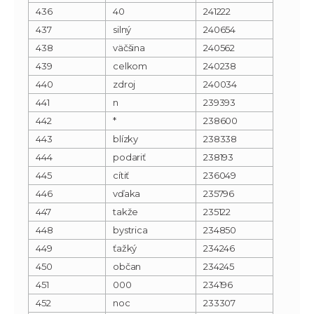
436
40
241222
437
silný
240654
438
väčšina
240562
439
celkom
240238
440
zdroj
240034
441
n
239393
442
*
238600
443
blízky
238338
444
podariť
238193
445
cítiť
236049
446
vďaka
235796
447
takže
235122
448
bystrica
234850
449
ťažký
234246
450
občan
234245
451
000
234196
452
noc
233307