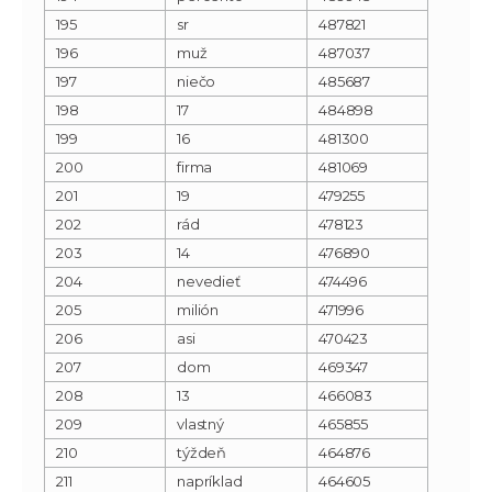
195
sr
487821
196
muž
487037
197
niečo
485687
198
17
484898
199
16
481300
200
firma
481069
201
19
479255
202
rád
478123
203
14
476890
204
nevedieť
474496
205
milión
471996
206
asi
470423
207
dom
469347
208
13
466083
209
vlastný
465855
210
týždeň
464876
211
napríklad
464605