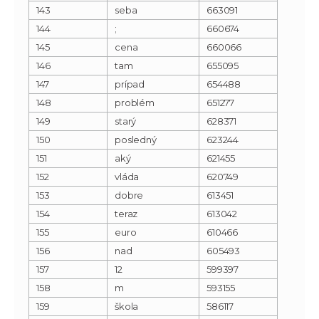
143
seba
663091
144
;
660674
145
cena
660066
146
tam
655095
147
prípad
654488
148
problém
651277
149
starý
628371
150
posledný
623244
151
aký
621455
152
vláda
620749
153
dobre
613451
154
teraz
613042
155
euro
610466
156
nad
605493
157
12
599397
158
m
593155
159
škola
586117