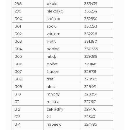
298
okolo
335439
299
niekoľko
335234
300
spôsob
332530
301
spolu
332233
302
záujem
332226
303
vrátiť
331380
304
hodina
330335
305
nikdy
329399
306
počet
329146
307
žiaden
328751
308
tretí
328569
309
akcia
328461
310
mnohý
328354
311
minúta
327617
312
základný
327476
313
žiť
325147
314
napriek
324785