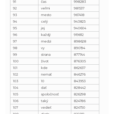
91
čas
998283
92
veľmi
981537
93
mesto
967418
94
celý
943825
95
jej
940604
96
každý
919812
97
medzi
898628
98
vy
890194
99
strana
877744
100
život
876305
101
kde
862637
102
nemať
846276
103
10
843953
104
dať
828442
105
spoločnosť
826298
106
taký
824786
107
vedieť
824750
108
dieťa
822351