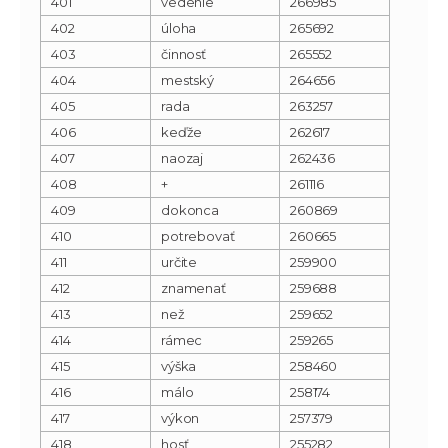
401
vedenie
266985
402
úloha
265692
403
činnosť
265552
404
mestský
264656
405
rada
263257
406
keďže
262617
407
naozaj
262436
408
+
261116
409
dokonca
260869
410
potrebovať
260665
411
určite
259900
412
znamenať
259688
413
než
259652
414
rámec
259265
415
výška
258460
416
málo
258174
417
výkon
257379
418
hosť
255282