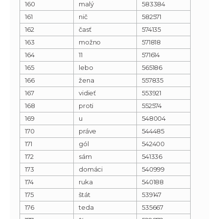
160
malý
583384
161
nič
582571
162
časť
574135
163
možno
571818
164
11
571614
165
lebo
565186
166
žena
557835
167
vidieť
553921
168
proti
552574
169
u
548004
170
práve
544485
171
gól
542400
172
sám
541336
173
domáci
540999
174
ruka
540188
175
štát
539147
176
teda
535667