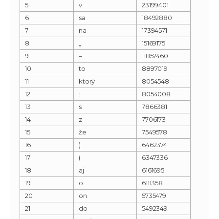
5
v
23199401
6
sa
18492880
7
na
17394571
8
„
15169175
9
–
11857460
10
to
8897019
11
ktorý
8054548
12
:
8054008
13
s
7866381
14
z
7706173
15
že
7549578
16
)
6462374
17
(
6347336
18
aj
6161695
19
o
6111358
20
on
5735479
21
do
5492349