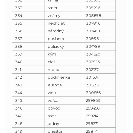
333
smer
309296
334
známy
308898
335
nechcieť
307840
336
národný
307468
337
poslanec
305615
338
politický
304789
339
kým
304620
340
cieľ
302926
341
meno
302137
342
podmienka
301657
343
európa
301236
344
viesť
300856
345
voľba
299863
346
dôvod
299456
347
stav
299214
348
jediný
298271
349
priestor
298114