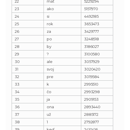
22
mať
5229294
23
ako
5157970
24
si
4492185
25
rok
3653473
26
za
3429777
27
po
3248518
28
by
3186027
29
?
3100580
30
ale
3057929
31
svoj
3020420
32
pre
3019584
33
k
2995510
34
čo
2993298
35
ja
2909153
36
ona
2893440
37
už
2885172
38
1
2792877
39
keď
2410416