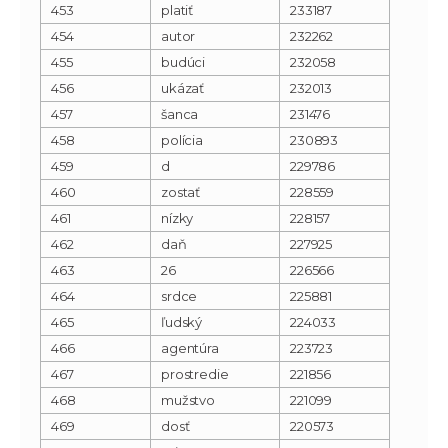
453
platiť
233187
454
autor
232262
455
budúci
232058
456
ukázať
232013
457
šanca
231476
458
polícia
230893
459
d
229786
460
zostať
228559
461
nízky
228157
462
daň
227925
463
26
226566
464
srdce
225881
465
ľudský
224033
466
agentúra
223723
467
prostredie
221856
468
mužstvo
221099
469
dosť
220573