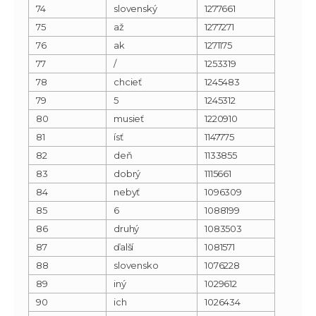
74
slovenský
1277661
75
až
1277271
76
ak
1271175
77
/
1253319
78
chcieť
1245483
79
5
1245312
80
musieť
1220910
81
ísť
1147775
82
deň
1133855
83
dobrý
1115661
84
nebyť
1096309
85
6
1088199
86
druhý
1083503
87
ďalší
1081571
88
slovensko
1076228
89
iný
1029612
90
ich
1026434