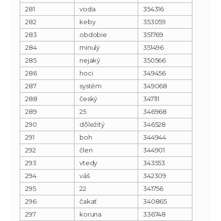
281
voda
354316
282
keby
353059
283
obdobie
351769
284
minulý
351496
285
nejaký
350566
286
hoci
349456
287
systém
349068
288
český
347111
289
25
346968
290
dôležitý
346528
291
boh
344944
292
člen
344901
293
vtedy
343553
294
váš
342309
295
22
341756
296
čakať
340865
297
koruna
336748