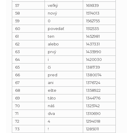
57
veľký
1616139
58
nový
1574013
59
0
1562755
60
povedať
1512535
61
ten
1452981
62
alebo
1437331
63
prvý
1435990
64
i
1420030
65
či
1381739
66
pred
1380074
67
ani
1376724
68
ešte
1358922
69
táto
1344776
70
náš
1325742
71
dva
1310690
72
4
1294018
73
!
1285011