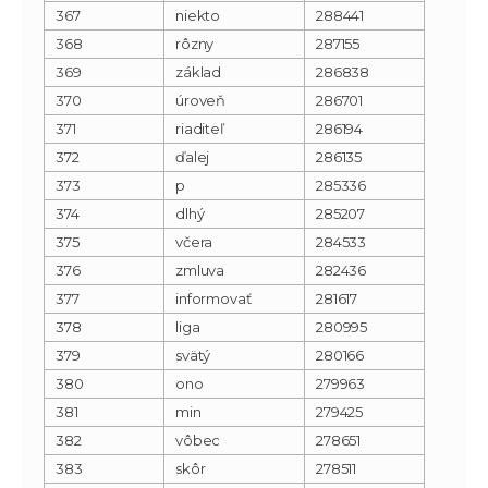
367
niekto
288441
368
rôzny
287155
369
základ
286838
370
úroveň
286701
371
riaditeľ
286194
372
ďalej
286135
373
p
285336
374
dlhý
285207
375
včera
284533
376
zmluva
282436
377
informovať
281617
378
liga
280995
379
svätý
280166
380
ono
279963
381
min
279425
382
vôbec
278651
383
skôr
278511