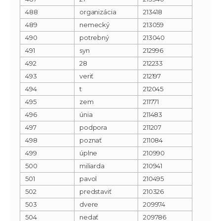
488
organizácia
213418
489
nemecký
213059
490
potrebný
213040
491
syn
212996
492
28
212233
493
veriť
212197
494
t
212045
495
zem
211771
496
únia
211483
497
podpora
211207
498
poznať
211084
499
úplne
210990
500
miliarda
210941
501
pavol
210495
502
predstaviť
210326
503
dvere
209974
504
nedať
209786