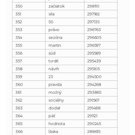
350
začiatok
298110
351
sila
297182
352
50
297135
353
právo
296763
354
sezóna
296605
355
martin
296597
356
súd
295589
357
tvrdiť
295439
358
návrh
295105
359
23
294500
360
pravda
294268
361
možný
293865
362
sociálny
291567
363
dodať
291488
364
päť
291121
365
hodnota
290245
366
láska
288615