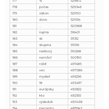
177
%
529872
178
počas
529346
179
zákon
529130
180
slovo
521054
181
…
520968
182
najmä
516431
183
sk
511312
184
skupina
511016
185
niektorý
510268
186
nemôcť
500190
187
robiť
497485
188
vec
497086
189
myslieť
495256
190
18
493497
191
európsky
492822
192
kto
492555
193
výsledok
490438
194
percento
489943