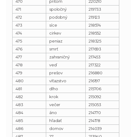
470
pritom
220210
471
spoločný
219733
472
podobný
219123
473
síce
218574
474
cirkev
218552
475
peniaz
218325
476
smrť
217693
477
zahraničný
217453
478
veď
217322
479
prešov
216880
480
víťazstvo
216197
481
dlho
215706
482
krok
215092
483
večer
215053
484
áno
214770
485
hľadať
214178
486
domov
214039
487
27
213940