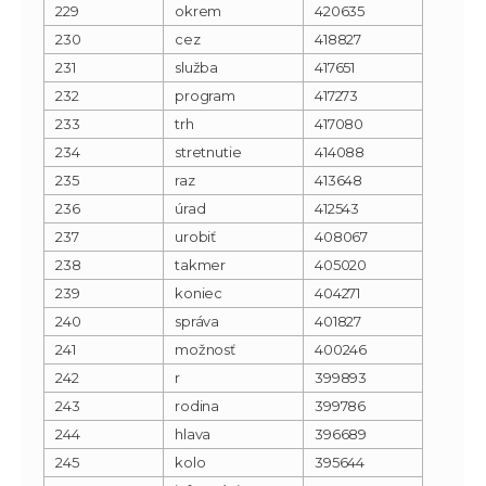
229
okrem
420635
230
cez
418827
231
služba
417651
232
program
417273
233
trh
417080
234
stretnutie
414088
235
raz
413648
236
úrad
412543
237
urobiť
408067
238
takmer
405020
239
koniec
404271
240
správa
401827
241
možnosť
400246
242
r
399893
243
rodina
399786
244
hlava
396689
245
kolo
395644