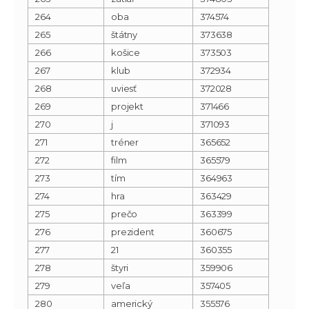
264
oba
374574
265
štátny
373638
266
košice
373503
267
klub
372934
268
uviesť
372028
269
projekt
371466
270
j
371093
271
tréner
365652
272
film
365579
273
tím
364963
274
hra
363429
275
prečo
363399
276
prezident
360675
277
21
360355
278
štyri
359906
279
veľa
357405
280
americký
355576