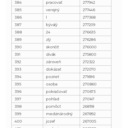
384
pracovať
277942
385
verejný
277446
386
l
277368
387
bývalý
277209
388
24
276635
389
zlý
276286
390
skončiť
276000
391
divák
275800
392
zároveň
272322
393
dokázať
272070
394
pozrieť
271696
395
osoba
270860
396
pokračovať
270673
397
pohľad
270147
398
pomôcť
268118
399
medzinárodný
267892
400
jozef
267005