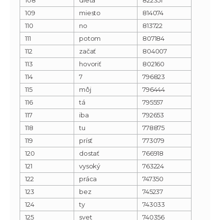
109
miesto
814074
110
no
813722
111
potom
807184
112
začať
804007
113
hovoriť
802160
114
7
796823
115
môj
796444
116
tá
795557
117
iba
792653
118
tu
778875
119
prísť
773079
120
dostať
766918
121
vysoký
763224
122
práca
747350
123
bez
745237
124
ty
743033
125
svet
740356