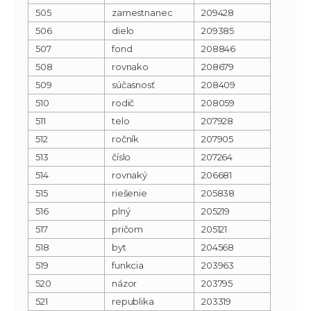
505
zamestnanec
209428
506
dielo
209385
507
fond
208846
508
rovnako
208679
509
súčasnosť
208409
510
rodič
208059
511
telo
207928
512
ročník
207905
513
číslo
207264
514
rovnaký
206681
515
riešenie
205838
516
plný
205219
517
pričom
205121
518
byt
204568
519
funkcia
203963
520
názor
203795
521
republika
203319