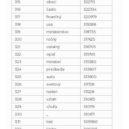
315
obec
322713
316
často
322334
317
finančný
320979
318
usa
319288
319
ministerstvo
318735
320
ročný
317625
321
ostatný
316705
322
opäť
315795
323
minister
315380
324
predseda
313807
325
auto
313600
326
svetový
311728
327
nielen
311228
328
vzťah
310815
329
chvíľa
310719
330
_
310671
331
tisíc
309960
332
kniha
309305