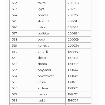
522
takto
203023
523
vyjsť
202250
524
predsa
201925
525
stretnúť
201791
526
vyhrať
201083
527
politika
200894
528
pocit
200569
529
komisia
200234
530
zmeniť
199964
531
desať
199842
532
doma
198983
533
obyvateľ
198644
534
považovať
198642
535
vojna
198636
536
kultúra
198589
537
matka
198477
538
ruský
198307