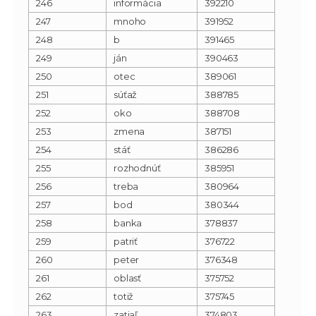
246
informácia
392210
247
mnoho
391952
248
b
391465
249
ján
390463
250
otec
389061
251
súťaž
388785
252
oko
388708
253
zmena
387151
254
stáť
386286
255
rozhodnúť
385951
256
treba
380964
257
bod
380344
258
banka
378837
259
patriť
376722
260
peter
376348
261
oblasť
375752
262
totiž
375745
263
zatiaľ
374803