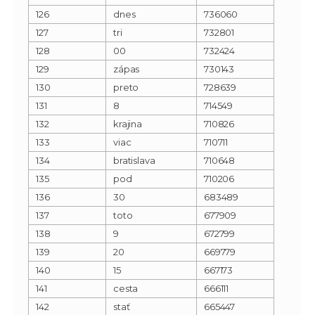
126
dnes
736060
127
tri
732801
128
00
732424
129
zápas
730143
130
preto
728639
131
8
714549
132
krajina
710826
133
viac
710711
134
bratislava
710648
135
pod
710206
136
30
683489
137
toto
677909
138
9
672799
139
20
669779
140
15
667173
141
cesta
666111
142
stať
665447