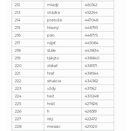
212
mladý
460142
213
otázka
452244
214
pretože
447046
215
hlavný
446795
216
pán
446775
217
nájsť
445064
218
stále
443834
219
takýto
438840
220
získať
438571
221
hrať
438544
222
situácia
434362
223
vždy
431742
224
tiež
430248
225
hráč
427626
226
h
426519
227
istý
422472
228
mesiac
421020