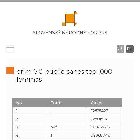
SLOVENSKÝ NÁRODNÝ KORPUS
EN
prim-7.0-public-sanes top 1000
lemmas
Nr.
Form
Count
1
,
72525427
2
.
72501513
3
byť
26042783
4
a
24069948