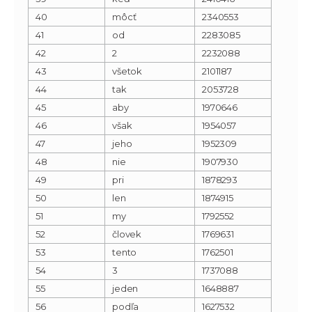
40
môcť
2340553
41
od
2283085
42
2
2232088
43
všetok
2101187
44
tak
2053728
45
aby
1970646
46
však
1954057
47
jeho
1952309
48
nie
1907930
49
pri
1878293
50
len
1874915
51
my
1792552
52
človek
1769631
53
tento
1762501
54
3
1737088
55
jeden
1648887
56
podľa
1627532