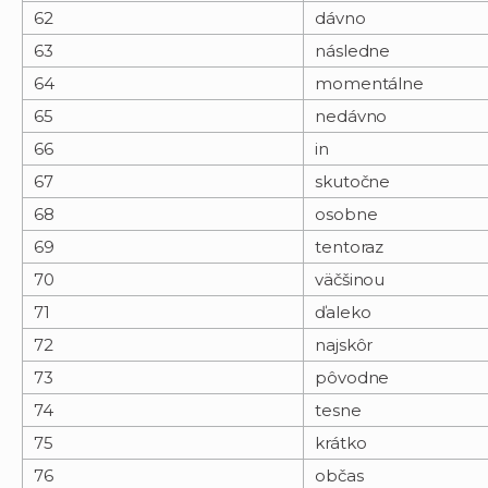
62
dávno
63
následne
64
momentálne
65
nedávno
66
in
67
skutočne
68
osobne
69
tentoraz
70
väčšinou
71
ďaleko
72
najskôr
73
pôvodne
74
tesne
75
krátko
76
občas