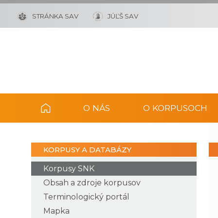
STRÁNKA SAV
JÚĽŠ SAV
O NÁS
O KORPUSOCH
KORPUSY A DATABÁZY
Korpusy SNK
Obsah a zdroje korpusov
Terminologický portál
Mapka