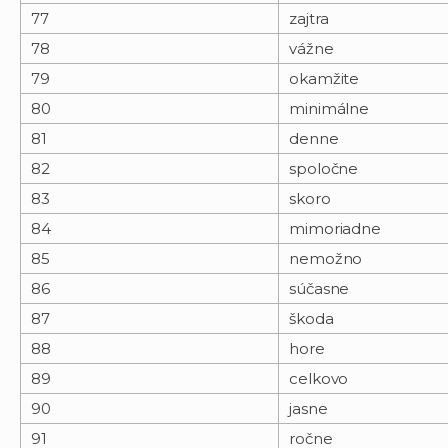
77
zajtra
78
vážne
79
okamžite
80
minimálne
81
denne
82
spoločne
83
skoro
84
mimoriadne
85
nemožno
86
súčasne
87
škoda
88
hore
89
celkovo
90
jasne
91
ročne