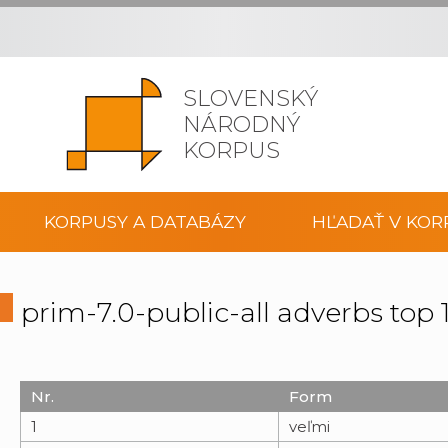
SLOVENSKÝ
NÁRODNÝ
KORPUS
KORPUSY A DATABÁZY
HĽADAŤ V KOR
prim-7.0-public-all adverbs to
Nr.
Form
1
veľmi