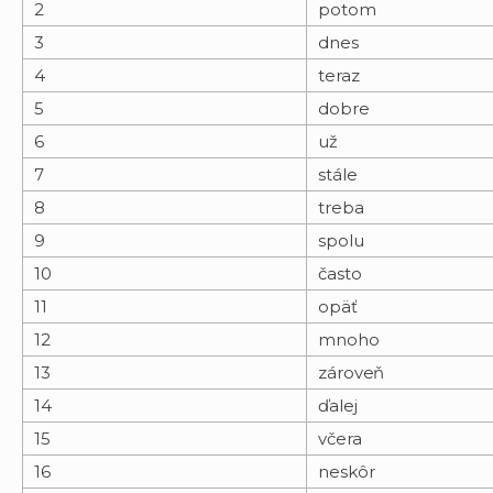
2
potom
3
dnes
4
teraz
5
dobre
6
už
7
stále
8
treba
9
spolu
10
často
11
opäť
12
mnoho
13
zároveň
14
ďalej
15
včera
16
neskôr