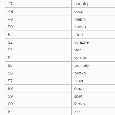
47
naďalej
48
večer
49
najprv
50
znovu
51
ráno
52
výrazne
53
viac
54
vysoko
55
pomaly
56
blízko
57
zrazu
58
čoraz
59
späť
60
ľahko
61
zle