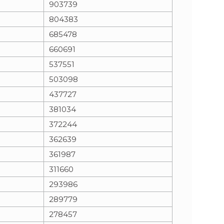
903739
804383
n
e
685478
i
x
660691
537551
e
t
503098
437727
381034
372244
362639
361987
311660
293986
289779
278457