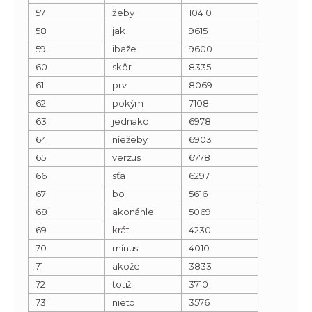
57
žeby
10410
58
jak
9615
59
ibaže
9600
60
skôr
8335
61
prv
8069
62
pokým
7108
63
jednako
6978
64
niežeby
6903
65
verzus
6778
66
sťa
6297
67
bo
5616
68
akonáhle
5069
69
krát
4230
70
mínus
4010
71
akože
3833
72
totiž
3710
73
nieto
3576