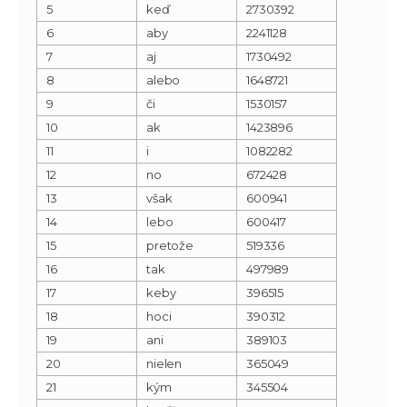
5
keď
2730392
6
aby
2241128
7
aj
1730492
8
alebo
1648721
9
či
1530157
10
ak
1423896
11
i
1082282
12
no
672428
13
však
600941
14
lebo
600417
15
pretože
519336
16
tak
497989
17
keby
396515
18
hoci
390312
19
ani
389103
20
nielen
365049
21
kým
345504