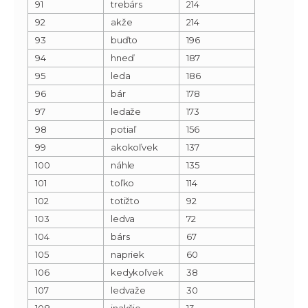
91
trebárs
214
92
akže
214
93
buďto
196
94
hneď
187
95
leda
186
96
bár
178
97
ledaže
173
98
potiaľ
156
99
akokoľvek
137
100
náhle
135
101
toľko
114
102
totižto
92
103
ledva
72
104
bárs
67
105
napriek
60
106
kedykoľvek
38
107
ledvaže
30
108
inakšie
13