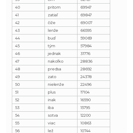
40
pritom
69947
41
zatiaľ
69847
42
čiže
69007
43
lenže
66595
44
buď
59069
45
tým
57984
46
jednak
31776
47
nakoľko
28836
48
predsa
28692
49
zato
24378
50
nielenže
22496
51
plus
17104
52
inak
16590
53
iba
15795
54
sotva
12200
55
viac
10863
56
lež
10744