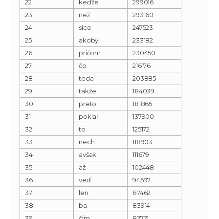
22
keďže
299016
23
než
293160
24
síce
247523
25
akoby
233182
26
pričom
230450
27
čo
216176
28
teda
203885
29
takže
184039
30
preto
181865
31
pokiaľ
137900
32
to
125172
33
nech
118903
34
avšak
111679
35
až
102448
36
veď
94597
37
len
87462
38
ba
83914
39
čím
82721