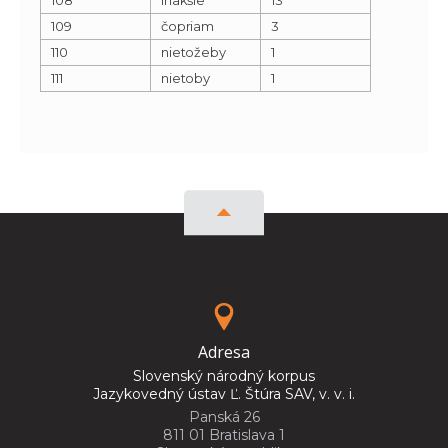
109
čopriam
3
110
nietožeby
1
111
nietoby
1
Adresa
Slovenský národný korpus
Jazykovedný ústav Ľ. Štúra SAV, v. v. i.
Panská 26
811 01 Bratislava 1