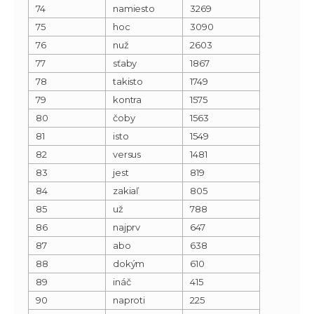
74
namiesto
3269
75
hoc
3090
76
nuž
2603
77
sťaby
1867
78
takisto
1749
79
kontra
1575
80
čoby
1563
81
isto
1549
82
versus
1481
83
jest
819
84
zakiaľ
805
85
už
788
86
najprv
647
87
abo
638
88
dokým
610
89
ináč
415
90
naproti
225