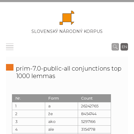
SLOVENSKÝ NÁRODNÝ KORPUS
EN
prim-7.0-public-all conjunctions top
1000 lemmas
Nr.
Form
Count
1
a
26242765
2
že
8454744
3
ako
5297166
4
ale
3154778