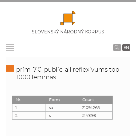
SLOVENSKÝ NÁRODNÝ KORPUS
EN
prim-7.0-public-all reflexivums top
1000 lemmas
Nr.
Form
Count
1
sa
21094265
2
si
5141699