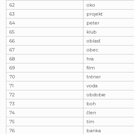
62
oko
63
projekt
64
peter
65
klub
66
oblasť
67
obec
68
hra
69
film
70
tréner
71
voda
72
obdobie
73
boh
74
člen
75
tím
76
banka