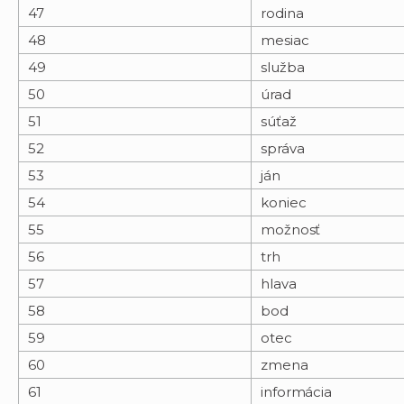
47
rodina
48
mesiac
49
služba
50
úrad
51
súťaž
52
správa
53
ján
54
koniec
55
možnosť
56
trh
57
hlava
58
bod
59
otec
60
zmena
61
informácia