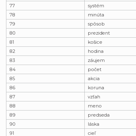
77
systém
78
minúta
79
spôsob
80
prezident
81
košice
82
hodina
83
záujem
84
počet
85
akcia
86
koruna
87
vzťah
88
meno
89
predseda
90
láska
91
cieľ