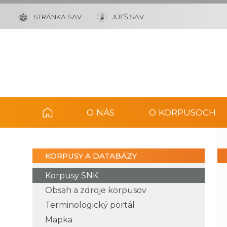
STRÁNKA SAV
JÚĽŠ SAV
O NÁS
O KORPUSOCH
KORPUSY A DATABÁZY
Korpusy SNK
Obsah a zdroje korpusov
Terminologický portál
Mapka