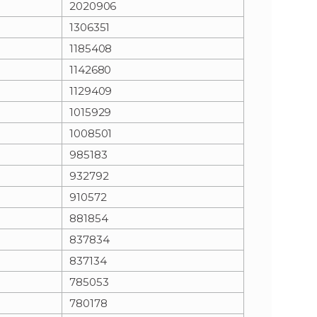
2020906
1306351
n
e
1185408
i
x
1142680
1129409
e
t
1015929
1008501
985183
932792
910572
881854
837834
837134
785053
780178