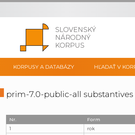
SLOVENSKÝ
NÁRODNÝ
KORPUS
KORPUSY A DATABÁZY
HĽADAŤ V KOR
prim-7.0-public-all substantive
Nr.
Form
1
rok