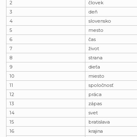
2
človek
3
deň
4
slovensko
5
mesto
6
čas
7
život
8
strana
9
dieťa
10
miesto
11
spoločnosť
12
práca
13
zápas
14
svet
15
bratislava
16
krajina