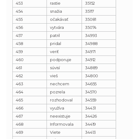
453
rastie
35152
454
snažia
35117
455
očakávať
35081
456
vytvára
35074
457
patril
34993
458
pridal
34988
459
veriť
34971
460
podporuje
34912
461
súvisí
34889
462
vieš
34800
463
nechcem
34655
464
pozrela
34570
465
rozhodoval
34559
466
využíva
34431
467
neexistuje
34426
468
Informovala
34419
469
Viete
34413