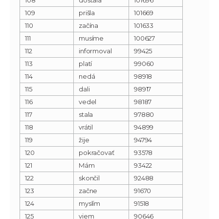
109
prišla
101669
110
začína
101633
111
musíme
100627
112
informoval
99425
113
platí
99060
114
nedá
98918
115
dali
98917
116
vedel
98187
117
stala
97880
118
vrátil
94899
119
žije
94794
120
pokračovať
93578
121
Mám
93422
122
skončil
92488
123
začne
91670
124
myslím
91518
125
viem
90646