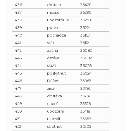
436
dostalo
36428
437
musíte
36290
438
upozorňuje
36259
439
potvrdili
36224
440
pochádza
36157
441
stáli
36112
442
začnú
36082
443
ostáva
36082
444
slúžiť
36028
445
poskytnúť
36024
446
Dúfam
35867
447
zistil
35792
448
dostáva
35757
449
chceš
35528
450
upozornil
35418
451
ukázali
35358
452
stretnúť
35205