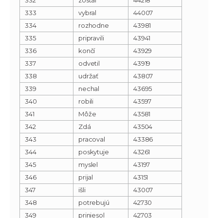
333
vybral
44007
334
rozhodne
43981
335
pripravili
43941
336
končí
43929
337
odvetil
43919
338
udržať
43807
339
nechal
43695
340
robili
43597
341
Môže
43581
342
Zdá
43504
343
pracoval
43386
344
poskytuje
43261
345
myslel
43197
346
prijal
43151
347
išli
43007
348
potrebujú
42730
349
priniesol
42703