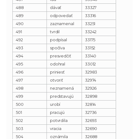
488
dávať
33327
489
odpovedať
33316
490
zaznamenal
33251
491
tvrdil
33242
492
podpísal
33175
493
spočíva
33152
494
presvedčiť
33140
495
odohral
33012
496
priniesť
32983
497
otvoriť
32974
498
neznamená
32926
499
predstavujú
32898
500
urobí
32814
501
pracujú
32736
502
potvrdila
32693
503
vracia
32690
504
oznámila
32688