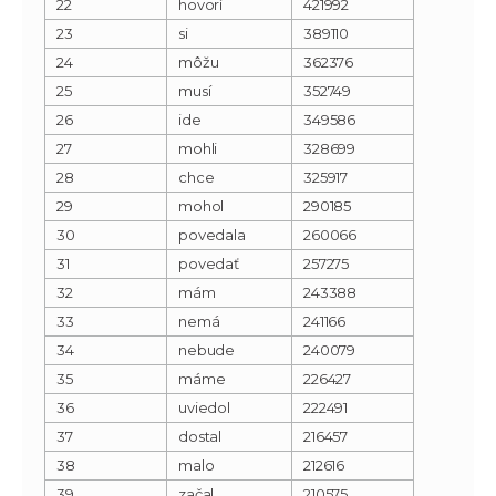
22
hovorí
421992
23
si
389110
24
môžu
362376
25
musí
352749
26
ide
349586
27
mohli
328699
28
chce
325917
29
mohol
290185
30
povedala
260066
31
povedať
257275
32
mám
243388
33
nemá
241166
34
nebude
240079
35
máme
226427
36
uviedol
222491
37
dostal
216457
38
malo
212616
39
začal
210575