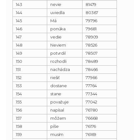
143
nevie
81479
144
uviedla
80367
145
Má
79796
146
ponúka
79681
147
vedie
78909
148
Neviem
78526
149
potvrdil
78507
150
rozhodli
78489
151
nachádza
78466
152
riešiť
77966
153
dostane
77764
154
stane
77344
155
považuje
77042
156
napísal
76780
157
môžem
76668
158
píše
76176
159
musím
76169