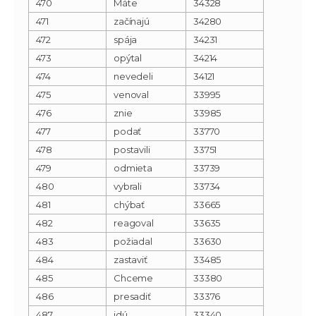
470
Máte
34328
471
začínajú
34280
472
spája
34231
473
opýtal
34214
474
nevedeli
34121
475
venoval
33995
476
znie
33985
477
podať
33770
478
postavili
33751
479
odmieta
33739
480
vybrali
33734
481
chýbať
33665
482
reagoval
33635
483
požiadal
33630
484
zastaviť
33485
485
Chceme
33380
486
presadiť
33376
487
idú
33340