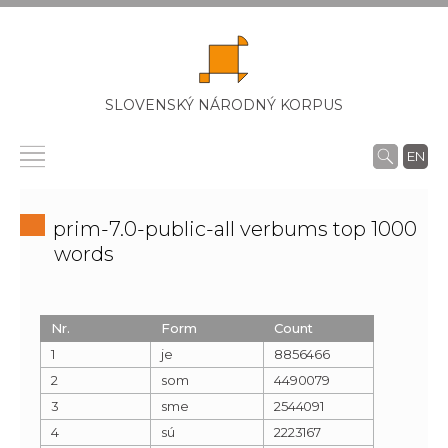
SLOVENSKÝ NÁRODNÝ KORPUS
EN
prim-7.0-public-all verbums top 1000
words
Nr.
Form
Count
1
je
8856466
2
som
4490079
3
sme
2544091
4
sú
2223167