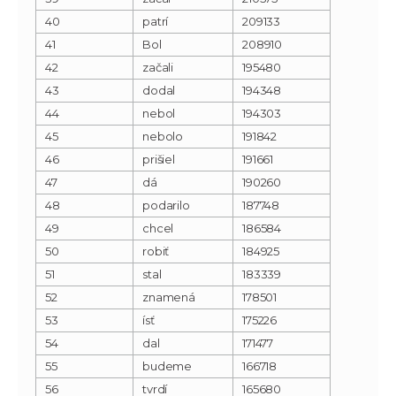
40
patrí
209133
41
Bol
208910
42
začali
195480
43
dodal
194348
44
nebol
194303
45
nebolo
191842
46
prišiel
191661
47
dá
190260
48
podarilo
187748
49
chcel
186584
50
robiť
184925
51
stal
183339
52
znamená
178501
53
ísť
175226
54
dal
171477
55
budeme
166718
56
tvrdí
165680