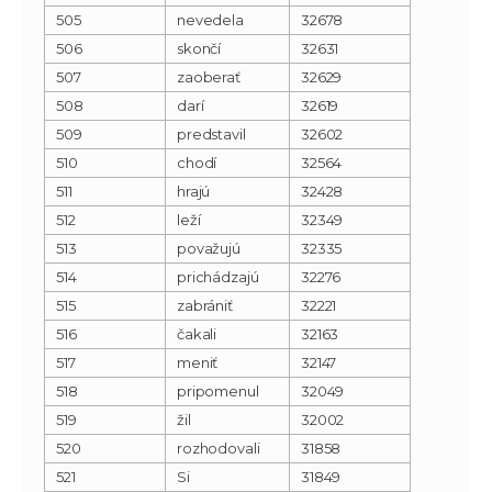
505
nevedela
32678
506
skončí
32631
507
zaoberať
32629
508
darí
32619
509
predstavil
32602
510
chodí
32564
511
hrajú
32428
512
leží
32349
513
považujú
32335
514
prichádzajú
32276
515
zabrániť
32221
516
čakali
32163
517
meniť
32147
518
pripomenul
32049
519
žil
32002
520
rozhodovali
31858
521
Si
31849