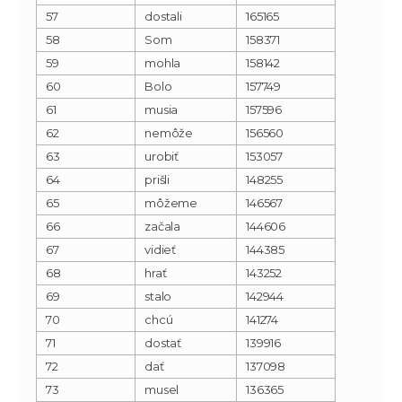
57
dostali
165165
58
Som
158371
59
mohla
158142
60
Bolo
157749
61
musia
157596
62
nemôže
156560
63
urobiť
153057
64
prišli
148255
65
môžeme
146567
66
začala
144606
67
vidieť
144385
68
hrať
143252
69
stalo
142944
70
chcú
141274
71
dostať
139916
72
dať
137098
73
musel
136365