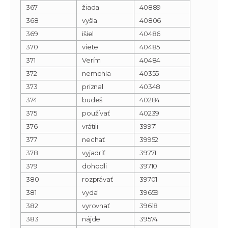
367
žiada
40889
368
vyšla
40806
369
išiel
40486
370
viete
40485
371
Verím
40484
372
nemohla
40355
373
priznal
40348
374
budeš
40284
375
používať
40239
376
vrátili
39971
377
nechať
39952
378
vyjadriť
39771
379
dohodli
39710
380
rozprávať
39701
381
vydal
39659
382
vyrovnať
39618
383
nájde
39574