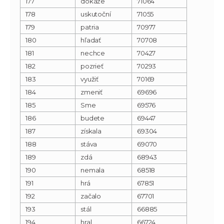
177
dokáže
71064
178
uskutoční
71055
179
patria
70977
180
hľadať
70708
181
nechce
70427
182
pozrieť
70293
183
využiť
70169
184
zmeniť
69696
185
Sme
69576
186
budete
69447
187
získala
69304
188
stáva
69070
189
zdá
68943
190
nemala
68518
191
hrá
67851
192
začalo
67701
193
stál
66885
194
hral
66724