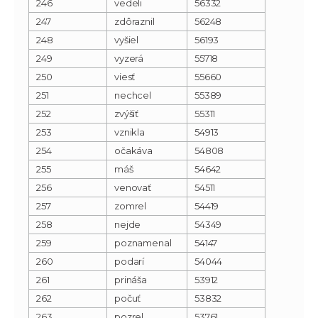
246
vedeli
56332
247
zdôraznil
56248
248
vyšiel
56193
249
vyzerá
55718
250
viesť
55660
251
nechcel
55389
252
zvýšiť
55311
253
vznikla
54913
254
očakáva
54808
255
máš
54642
256
venovať
54511
257
zomrel
54419
258
nejde
54349
259
poznamenal
54147
260
podarí
54044
261
prináša
53912
262
počuť
53832
263
pozrel
53761