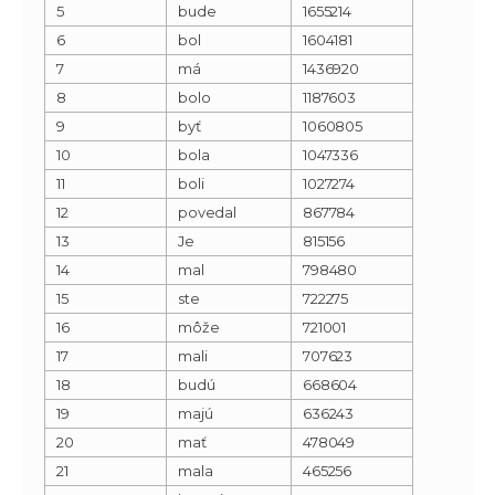
5
bude
1655214
6
bol
1604181
7
má
1436920
8
bolo
1187603
9
byť
1060805
10
bola
1047336
11
boli
1027274
12
povedal
867784
13
Je
815156
14
mal
798480
15
ste
722275
16
môže
721001
17
mali
707623
18
budú
668604
19
majú
636243
20
mať
478049
21
mala
465256