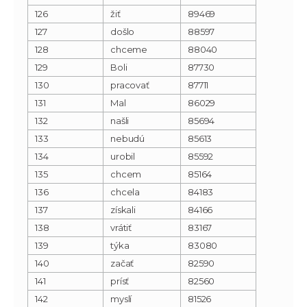
126
žiť
89469
127
došlo
88597
128
chceme
88040
129
Boli
87730
130
pracovať
87711
131
Mal
86029
132
našli
85694
133
nebudú
85613
134
urobil
85592
135
chcem
85164
136
chcela
84183
137
získali
84166
138
vrátiť
83167
139
týka
83080
140
začať
82590
141
prísť
82560
142
myslí
81526