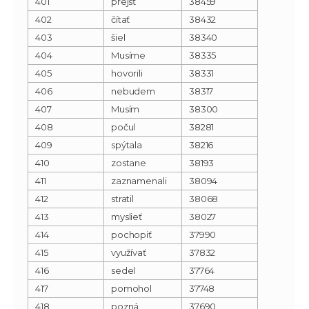
401
prejsť
38459
402
čítať
38432
403
šiel
38340
404
Musíme
38335
405
hovorili
38331
406
nebudem
38317
407
Musím
38300
408
počul
38281
409
spýtala
38216
410
zostane
38193
411
zaznamenali
38094
412
stratil
38068
413
myslieť
38027
414
pochopiť
37990
415
využívať
37832
416
sedel
37764
417
pomohol
37748
418
pozná
37690