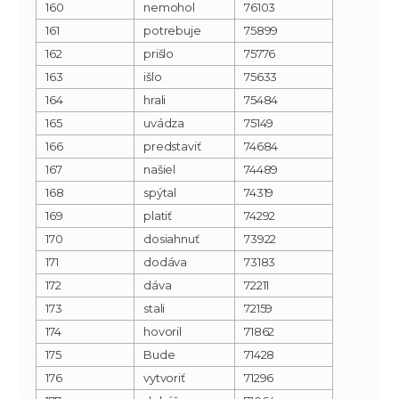
160
nemohol
76103
161
potrebuje
75899
162
prišlo
75776
163
išlo
75633
164
hrali
75484
165
uvádza
75149
166
predstaviť
74684
167
našiel
74489
168
spýtal
74319
169
platiť
74292
170
dosiahnuť
73922
171
dodáva
73183
172
dáva
72211
173
stali
72159
174
hovoril
71862
175
Bude
71428
176
vytvoriť
71296