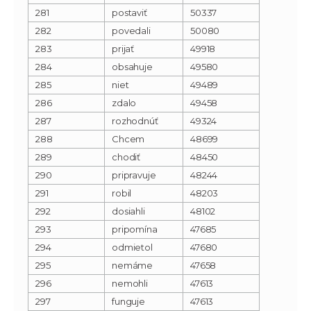
281
postaviť
50337
282
povedali
50080
283
prijať
49918
284
obsahuje
49580
285
niet
49489
286
zdalo
49458
287
rozhodnúť
49324
288
Chcem
48699
289
chodiť
48450
290
pripravuje
48244
291
robil
48203
292
dosiahli
48102
293
pripomína
47685
294
odmietol
47680
295
nemáme
47658
296
nemohli
47613
297
funguje
47613