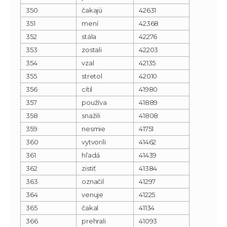
350
čakajú
42631
351
mení
42368
352
stála
42276
353
zostali
42203
354
vzal
42135
355
stretol
42010
356
cítil
41980
357
používa
41889
358
snažili
41808
359
nesmie
41751
360
vytvorili
41462
361
hľadá
41439
362
zistiť
41384
363
označil
41297
364
venuje
41225
365
čakal
41134
366
prehrali
41093