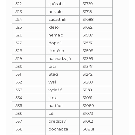
522
spôsobil
31739
523
nestalo
31718
524
zúčastnili
31688
525
klesol
31622
526
nemalo
31587
527
doplnil
31537
528
skončilo
31508
529
nachádzajú
31395
530
drží
31347
531
Stačí
31242
532
vyšli
31209
533
vyriešiť
31158
534
stoja
31091
535
nastúpil
31080
536
cíti
31073
537
predstaví
31062
538
dochádza
30881