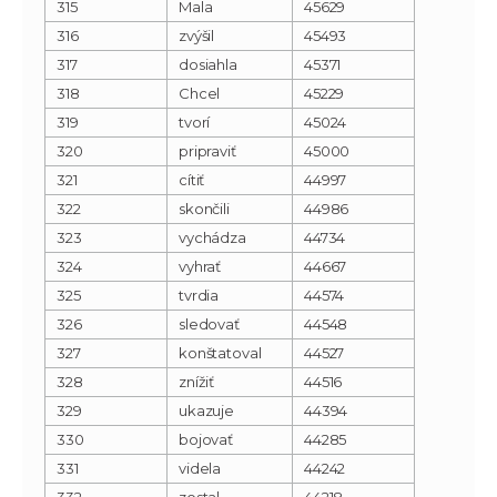
315
Mala
45629
316
zvýšil
45493
317
dosiahla
45371
318
Chcel
45229
319
tvorí
45024
320
pripraviť
45000
321
cítiť
44997
322
skončili
44986
323
vychádza
44734
324
vyhrať
44667
325
tvrdia
44574
326
sledovať
44548
327
konštatoval
44527
328
znížiť
44516
329
ukazuje
44394
330
bojovať
44285
331
videla
44242
332
zostal
44218