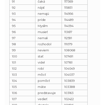
91
čaká
117369
92
nájsť
115831
93
nemajú
114956
94
príde
114489
95
Myslím
114094
96
musieť
113617
97
nemali
112591
98
rozhodol
111079
99
neviem
108068
100
stať
107491
101
videl
107161
102
robí
104049
103
môcť
104037
104
pomôcť
103839
105
máte
103388
106
predstavuje
103163
107
vedieť
102422
108
dostala
101696