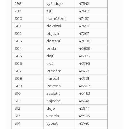
298
vyžaduje
47542
299
žijú
47463
300
nemôžem
47457
301
dokázal
47450
302
objavili
47267
303
dostanú
47000
304
prídu
46856
305
dajú
46823
306
trvá
46796
307
Predám
46727
308
narodil
46701
309
Povedal
46683
310
zaplatiť
46463
311
nájdete
46247
312
deje
45944
313
vedela
45926
314
vybrať
45740