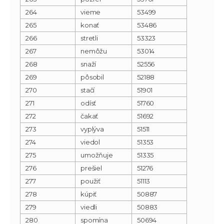
264
vieme
53499
265
konať
53486
266
stretli
53323
267
nemôžu
53014
268
snaží
52556
269
pôsobil
52188
270
stačí
51901
271
odísť
51760
272
čakať
51692
273
vyplýva
51511
274
viedol
51353
275
umožňuje
51335
276
prešiel
51276
277
použiť
51113
278
kúpiť
50887
279
viedli
50883
280
spomína
50694