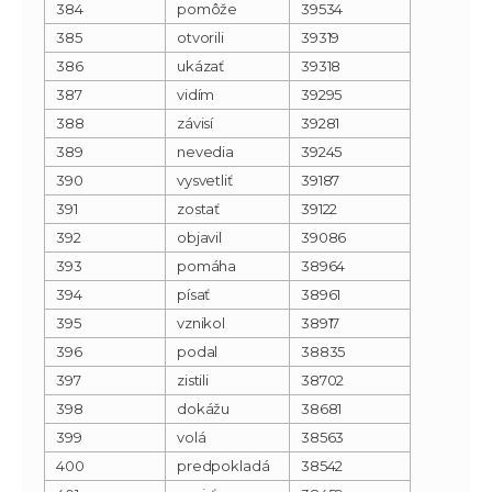
384
pomôže
39534
385
otvorili
39319
386
ukázať
39318
387
vidím
39295
388
závisí
39281
389
nevedia
39245
390
vysvetliť
39187
391
zostať
39122
392
objavil
39086
393
pomáha
38964
394
písať
38961
395
vznikol
38917
396
podal
38835
397
zistili
38702
398
dokážu
38681
399
volá
38563
400
predpokladá
38542