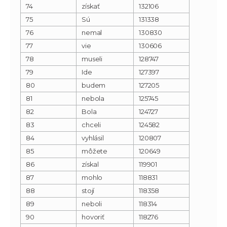
74
získať
132106
75
Sú
131338
76
nemal
130830
77
vie
130606
78
museli
128747
79
Ide
127397
80
budem
127205
81
nebola
125745
82
Bola
124727
83
chceli
124582
84
vyhlásil
120807
85
môžete
120649
86
získal
119901
87
mohlo
118831
88
stojí
118358
89
neboli
118314
90
hovoriť
118276