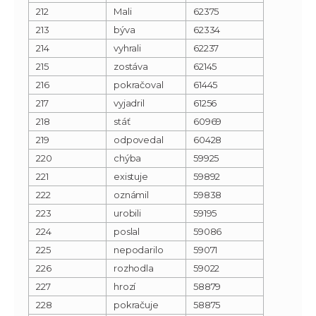
212
Mali
62375
213
býva
62334
214
vyhrali
62237
215
zostáva
62145
216
pokračoval
61445
217
vyjadril
61256
218
stáť
60969
219
odpovedal
60428
220
chýba
59925
221
existuje
59892
222
oznámil
59838
223
urobili
59195
224
poslal
59086
225
nepodarilo
59071
226
rozhodla
59022
227
hrozí
58879
228
pokračuje
58875