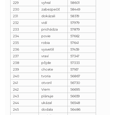
229
vyhral
58601
230
zabezpečiť
58449
231
dokázali
58319
232
vidí
57979
233
prichádza
57879
234
povie
57662
235
robia
57641
236
vysvetlil
57459
237
vraví
57347
238
pôjde
57333
239
chcete
57167
240
tvoria
56867
241
otvoril
56730
242
Viem
56695
243
plánuje
56659
244
ukázal
56548
245
dodala
56486