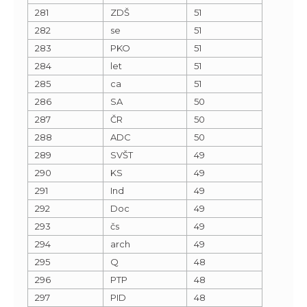
281
ZDŠ
51
282
se
51
283
PKO
51
284
let
51
285
ca
51
286
SA
50
287
ČR
50
288
ADC
50
289
SVŠT
49
290
KS
49
291
Ind
49
292
Doc
49
293
čs
49
294
arch
49
295
Q
48
296
PTP
48
297
PID
48