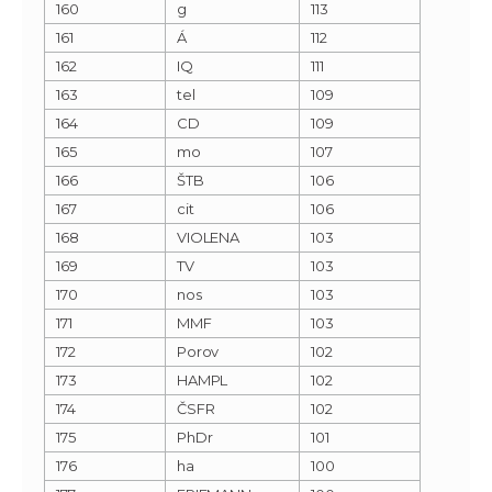
160
g
113
161
Á
112
162
IQ
111
163
tel
109
164
CD
109
165
mo
107
166
ŠTB
106
167
cit
106
168
VIOLENA
103
169
TV
103
170
nos
103
171
MMF
103
172
Porov
102
173
HAMPL
102
174
ČSFR
102
175
PhDr
101
176
ha
100