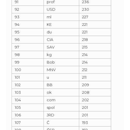
91
prof
236
92
USD
230
93
ml
227
94
KE
221
95
du
221
96
CIA
218
97
SAV
215
98
kg
214
99
Bob
214
100
MNV
212
101
u
211
102
BB
209
103
ok
208
104
com
202
105
spol
201
106
JRD
201
107
Č
193
108
ČSR
192