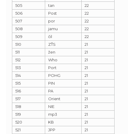
505
tan
22
506
Post
22
507
por
22
508
jamu
22
509
čil
22
510
ZŤS
21
511
žen
21
512
Who
21
513
Port
21
514
POHG
21
515
PIN
21
516
PA
21
517
Orient
21
518
NIE
21
519
mp3
21
520
KB
21
521
JPP
21