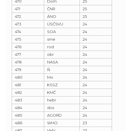
470
Dom
25
471
ČNR
25
472
ÁNO
25
473
ÚSČSVU
24
474
SOA
24
475
sme
24
476
rod
24
477
obr
24
478
NASA
24
479
Ň
24
480
Mo
24
481
KSSZ
24
482
KMČ
24
483
hebr
24
484
dos
24
485
AGORD
24
486
WHO
23
487
VHV
23