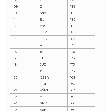
109
Z
189
110
mld
188
111
EÚ
186
112
est
186
113
DNA
183
114
HZDS
182
115
ap
177
116
ci
176
117
St
175
118
JUDr
175
119
z
173
120
ČSSR
168
121
HDP
163
122
VŠMU
162
123
Y
161
124
SND
160
125
Sam
160