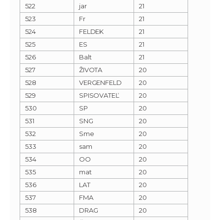
522
jar
21
523
Fr
21
524
FELDEK
21
525
ES
21
526
Balt
21
527
ŽIVOTA
20
528
VERGENFELD
20
529
SPISOVATEĽ
20
530
SP
20
531
SNG
20
532
Sme
20
533
sam
20
534
OO
20
535
mat
20
536
LAT
20
537
FMA
20
538
DRAG
20