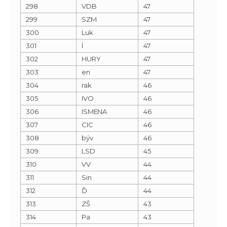
298
VDB
47
299
SZM
47
300
Luk
47
301
Í
47
302
HURY
47
303
en
47
304
rak
46
305
IVO
46
306
ISMENA
46
307
CIC
46
308
býv
46
309
LSD
45
310
VV
44
311
Sin
44
312
Ď
44
313
ZŠ
43
314
Pa
43