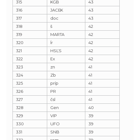
315
KGB
43
316
JACEK
43
317
doc
43
318
š
42
319
MARTA
42
320
Ír
42
321
HSĽS
42
322
Ex
42
323
zn
41
324
Zb
41
325
príp
41
326
PR
41
327
čsl
41
328
Gen
40
329
VIP
39
330
UFO
39
331
SNB
39
332
rom
39