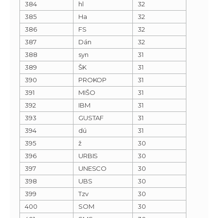
384
hl
32
385
Ha
32
386
FS
32
387
Dán
32
388
syn
31
389
ŠK
31
390
PROKOP
31
391
MIŠO
31
392
IBM
31
393
GUSTAF
31
394
dú
31
395
ž
30
396
URBIS
30
397
UNESCO
30
398
UBS
30
399
Tzv
30
400
SOM
30