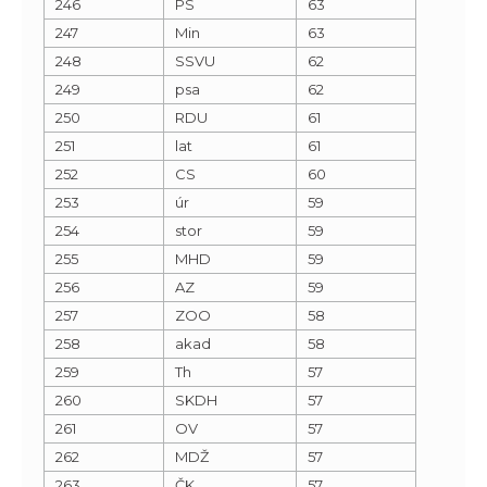
246
PS
63
247
Min
63
248
SSVU
62
249
psa
62
250
RDU
61
251
lat
61
252
CS
60
253
úr
59
254
stor
59
255
MHD
59
256
AZ
59
257
ZOO
58
258
akad
58
259
Th
57
260
SKDH
57
261
OV
57
262
MDŽ
57
263
ČK
57