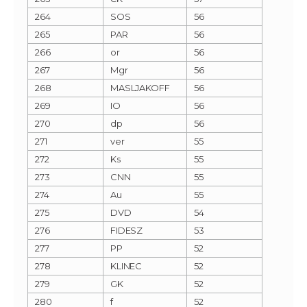
264
SOS
56
265
PAR
56
266
or
56
267
Mgr
56
268
MASLJAKOFF
56
269
IO
56
270
dp
56
271
ver
55
272
Ks
55
273
CNN
55
274
Au
55
275
DVD
54
276
FIDESZ
53
277
PP
52
278
KLINEC
52
279
GK
52
280
f
52