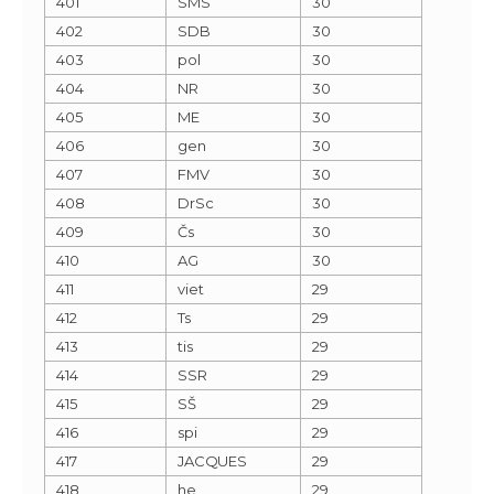
401
SMS
30
402
SDB
30
403
pol
30
404
NR
30
405
ME
30
406
gen
30
407
FMV
30
408
DrSc
30
409
Čs
30
410
AG
30
411
viet
29
412
Ts
29
413
tis
29
414
SSR
29
415
SŠ
29
416
spi
29
417
JACQUES
29
418
he
29