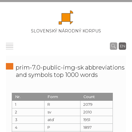
SLOVENSKÝ NÁRODNÝ KORPUS
EN
prim-7.0-public-img-sk abbreviations
and symbols top 1000 words
Nr.
Form
Count
1
R
2079
2
sv
2010
3
atď
1951
4
P
1897