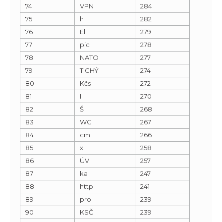
74
VPN
284
75
h
282
76
El
279
77
pic
278
78
NATO
277
79
TICHÝ
274
80
Kčs
272
81
I
270
82
Š
268
83
WC
267
84
cm
266
85
x
258
86
ÚV
257
87
ka
247
88
http
241
89
pro
239
90
KSČ
239