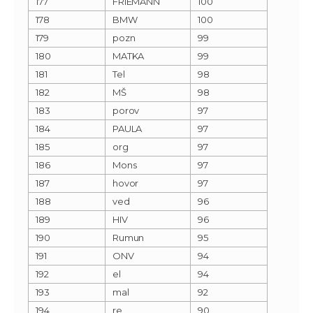
177
FRIEMANN
100
178
BMW
100
179
pozn
99
180
MATKA
99
181
Tel
98
182
MŠ
98
183
porov
97
184
PAULA
97
185
org
97
186
Mons
97
187
hovor
97
188
ved
96
189
HIV
96
190
Rumun
95
191
ONV
94
192
el
94
193
mal
92
194
re
90