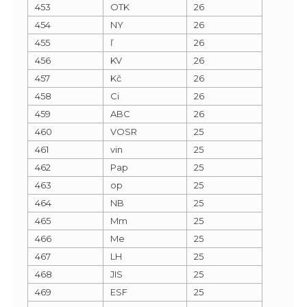
453
OTK
26
454
NY
26
455
ľ
26
456
KV
26
457
Kč
26
458
Ci
26
459
ABC
26
460
VOSR
25
461
vin
25
462
Pap
25
463
op
25
464
NB
25
465
Mm
25
466
Me
25
467
LH
25
468
JIS
25
469
ESF
25