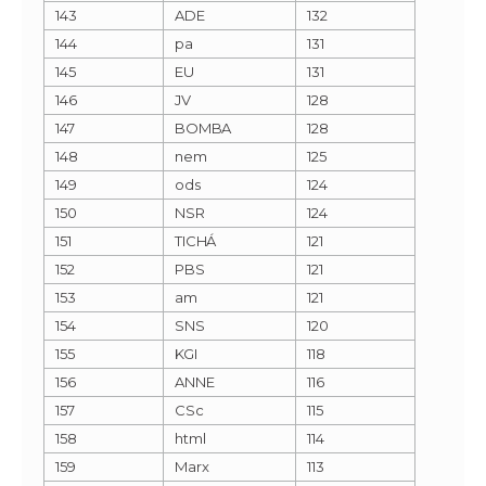
143
ADE
132
144
pa
131
145
EU
131
146
JV
128
147
BOMBA
128
148
nem
125
149
ods
124
150
NSR
124
151
TICHÁ
121
152
PBS
121
153
am
121
154
SNS
120
155
KGI
118
156
ANNE
116
157
CSc
115
158
html
114
159
Marx
113