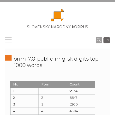
SLOVENSKÝ NÁRODNÝ KORPUS
EN
prim-7.0-public-img-sk digits top
1000 words
Nr.
Form
Count
1
1
7934
2
2
6647
3
3
5200
4
4
4304