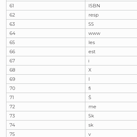
61
ISBN
62
resp
63
SS
64
www
65
les
66
est
67
i
68
X
69
I
70
fi
71
Š
72
me
73
Sk
74
sk
75
v