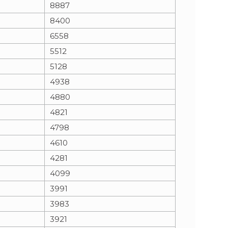
8887
8400
n
e
6558
i
x
5512
5128
e
t
4938
4880
4821
4798
4610
4281
4099
3991
3983
3921