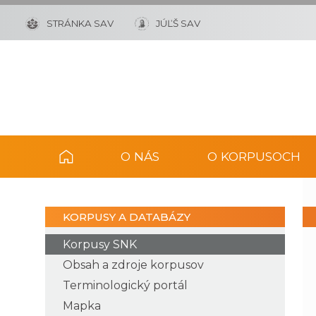
STRÁNKA SAV
JÚĽŠ SAV
O NÁS
O KORPUSOCH
KORPUSY A DATABÁZY
Korpusy SNK
Obsah a zdroje korpusov
Terminologický portál
Mapka