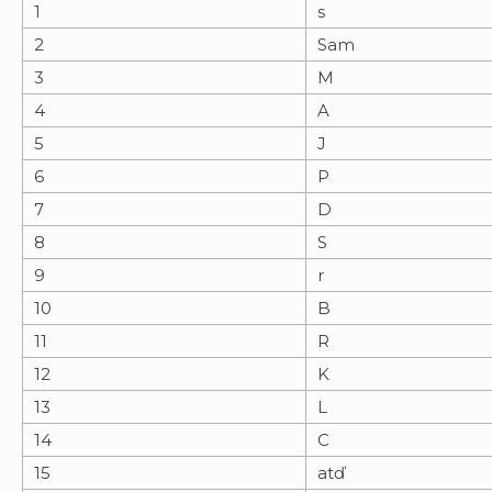
1
s
2
Sam
3
M
4
A
5
J
6
P
7
D
8
S
9
r
10
B
11
R
12
K
13
L
14
C
15
atď