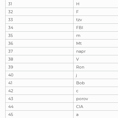
31
H
32
F
33
tzv
34
FBI
35
m
36
Mt
37
napr
38
V
39
Ron
40
j
41
Bob
42
c
43
porov
44
CIA
45
a