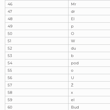
46
Mr
47
dr
48
El
49
p
50
O
51
W
52
du
53
b
54
pod
55
o
56
U
57
Ž
58
x
59
el
60
Bud