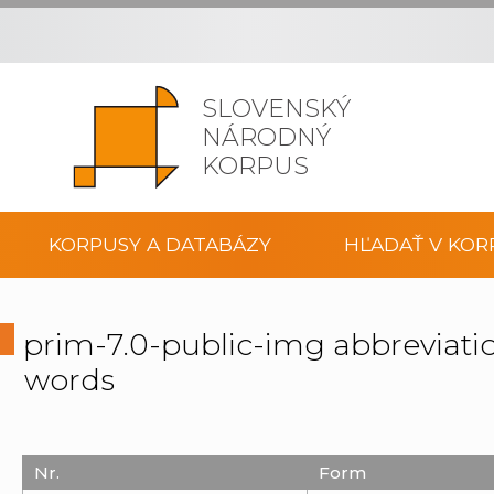
SLOVENSKÝ
NÁRODNÝ
KORPUS
KORPUSY A DATABÁZY
HĽADAŤ V KOR
prim-7.0-public-img abbreviati
words
Nr.
Form