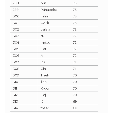
298
puf
73
299
Pánabeka
73
300
mhm
73
301
Čvirik
73
302
tralala
72
303
šu
72
304
mňau
72
305
Haf
72
306
A
72
307
Dá
71
308
Cin
71
309
Tresk
70
310
Ťap
70
311
Kruci
70
312
Haj
70
313
lá
69
314
tresk
68