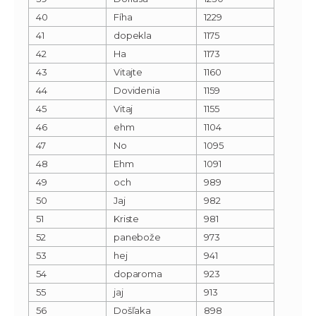
40
Fíha
1229
41
dopekla
1175
42
Ha
1173
43
Vitajte
1160
44
Dovidenia
1159
45
Vitaj
1155
46
ehm
1104
47
No
1095
48
Ehm
1091
49
och
989
50
Jaj
982
51
Kriste
981
52
panebože
973
53
hej
941
54
doparoma
923
55
jaj
913
56
Došľaka
898