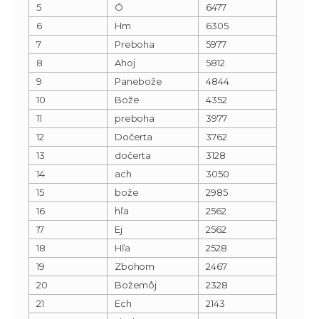
5
Ó
6477
6
Hm
6305
7
Preboha
5977
8
Ahoj
5812
9
Panebože
4844
10
Bože
4352
11
preboha
3977
12
Dočerta
3762
13
dočerta
3128
14
ach
3050
15
bože
2985
16
hľa
2562
17
Ej
2562
18
Hľa
2528
19
Zbohom
2467
20
Božemôj
2328
21
Ech
2143