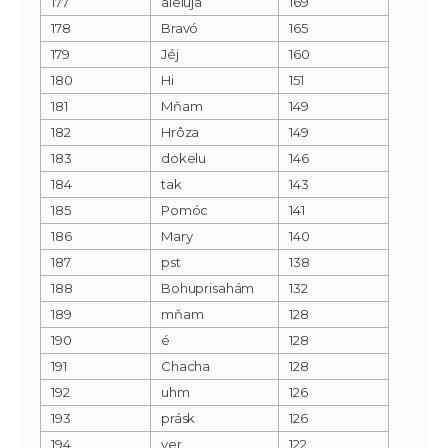
177
aleluja
169
178
Bravó
165
179
Jéj
160
180
Hi
151
181
Mňam
149
182
Hrôza
149
183
dokelu
146
184
tak
143
185
Pomóc
141
186
Mary
140
187
pst
138
188
Bohuprisahám
132
189
mňam
128
190
é
128
191
Chacha
128
192
uhm
126
193
prásk
126
194
ver
122