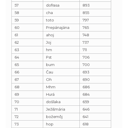
57
dofrasa
893
58
cha
855
59
toto
797
60
Prepánajána
765
61
ahoj
748
62
Joj
737
63
hm
711
64
Pst
706
65
bum
700
66
Čau
693
67
Oh
690
68
Mhm
686
69
Hurá
684
70
došľaka
659
71
Ježišmária
646
72
božemôj
641
73
hop
618