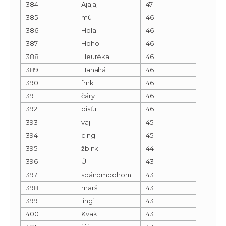
384
Ajajaj
47
385
mú
46
386
Hola
46
387
Hoho
46
388
Heuréka
46
389
Hahahá
46
390
frnk
46
391
čáry
46
392
bisťu
46
393
vaj
45
394
cing
45
395
žblnk
44
396
Ú
43
397
spánombohom
43
398
marš
43
399
lingi
43
400
Kvak
43