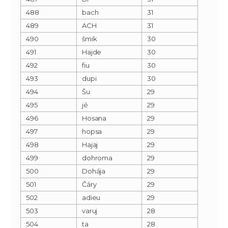
488
bach
31
489
ACH
31
490
šmik
30
491
Hajde
30
492
fiu
30
493
dupi
30
494
Šu
29
495
jé
29
496
Hosana
29
497
hopsa
29
498
Hajaj
29
499
dohroma
29
500
Dohája
29
501
Čáry
29
502
adieu
29
503
varuj
28
504
ta
28