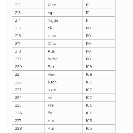
212
Oho
111
213
hip
111
214
hajde
111
215
tik
110
216
taky
110
217
Ohó
110
218
Kuš
110
219
hehe
110
220
Bim
109
221
Hav
108
222
šuch
107
223
stop
107
224
hú
107
225
krá
106
226
ča
106
227
rup
105
228
Puf
105