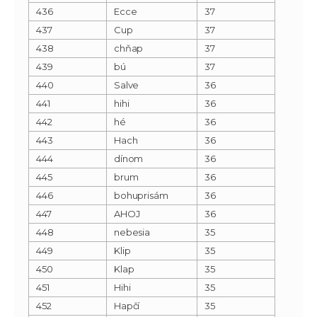
436
Ecce
37
437
Cup
37
438
chňap
37
439
bú
37
440
Salve
36
441
hihi
36
442
hé
36
443
Hach
36
444
dínom
36
445
brum
36
446
bohuprisám
36
447
AHOJ
36
448
nebesia
35
449
Klip
35
450
Klap
35
451
Hihi
35
452
Hapčí
35