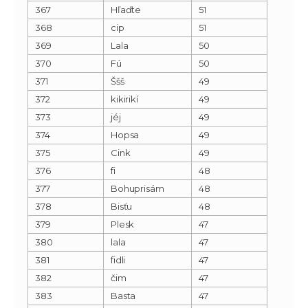
367
Hľaďte
51
368
cip
51
369
Lala
50
370
Fú
50
371
Ššš
49
372
kikirikí
49
373
jéj
49
374
Hopsa
49
375
Cink
49
376
fi
48
377
Bohuprisám
48
378
Bisťu
48
379
Plesk
47
380
lala
47
381
fidli
47
382
čim
47
383
Basta
47