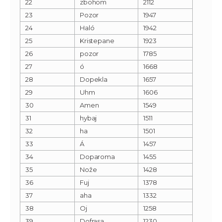
22
zbohom
2112
23
Pozor
1947
24
Haló
1942
25
Kristepane
1923
26
pozor
1785
27
ó
1668
28
Dopekla
1657
29
Uhm
1606
30
Amen
1549
31
hybaj
1511
32
ha
1501
33
Á
1457
34
Doparoma
1455
35
Nože
1428
36
Fuj
1378
37
aha
1332
38
Oj
1258
39
Dofrasa
1230