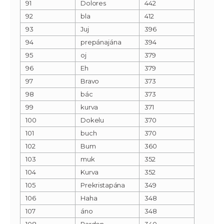
91
Dolores
442
92
bla
412
93
Juj
396
94
prepánajána
394
95
oj
379
96
Eh
379
97
Bravo
373
98
bác
373
99
kurva
371
100
Dokelu
370
101
buch
370
102
Bum
360
103
muk
352
104
Kurva
352
105
Prekristapána
349
106
Haha
348
107
áno
348
108
Pardon
340