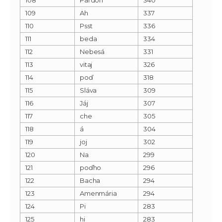
109
Ah
337
110
Psst
336
111
beda
334
112
Nebesá
331
113
vitaj
326
114
poď
318
115
Sláva
309
116
Jáj
307
117
che
305
118
á
304
119
joj
302
120
Na
299
121
poďho
296
122
Bacha
294
123
Amenmária
294
124
Pi
283
125
hi
283