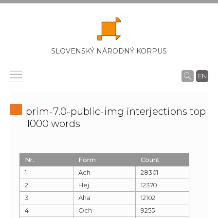
SLOVENSKÝ NÁRODNÝ KORPUS
EN
prim-7.0-public-img interjections top
1000 words
Nr.
Form
Count
1
Ach
28301
2
Hej
12370
3
Aha
12102
4
Och
9255