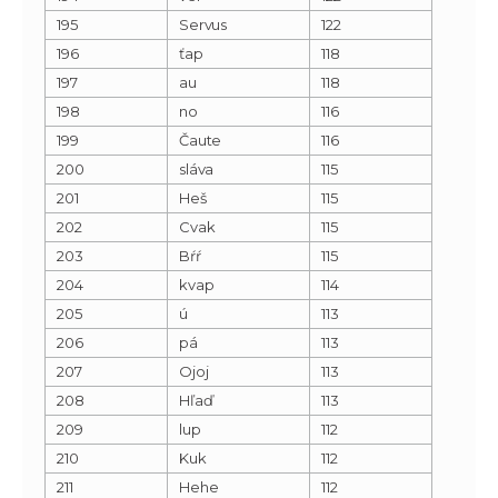
195
Servus
122
196
ťap
118
197
au
118
198
no
116
199
Čaute
116
200
sláva
115
201
Heš
115
202
Cvak
115
203
Bŕŕ
115
204
kvap
114
205
ú
113
206
pá
113
207
Ojoj
113
208
Hľaď
113
209
lup
112
210
Kuk
112
211
Hehe
112