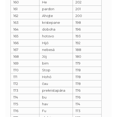
160
He
202
161
pardon
201
162
Ahojte
200
163
kristepane
198
164
doboha
196
165
hotovo
193
166
Hijó
192
167
nebesá
188
168
Jój
180
169
bim
179
170
Stop
178
171
Hohó
178
172
čau
178
173
prekristapána
176
174
bu
176
175
hav
174
176
Fu
173