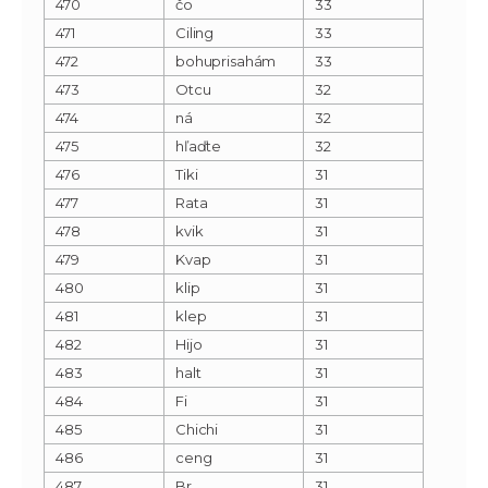
470
čo
33
471
Ciling
33
472
bohuprisahám
33
473
Otcu
32
474
ná
32
475
hľaďte
32
476
Tiki
31
477
Rata
31
478
kvik
31
479
Kvap
31
480
klip
31
481
klep
31
482
Hijo
31
483
halt
31
484
Fi
31
485
Chichi
31
486
ceng
31
487
Br
31