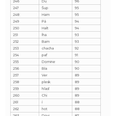
246
Du
96
247
Šup
95
248
Ham
95
249
Pá
94
250
Halt
94
251
Íha
93
252
Bam
93
253
chacha
92
254
paf
91
255
Domine
90
256
Bla
90
257
Ver
89
258
plesk
89
259
hľaď
89
260
Chi
89
261
í
88
262
hot
88
263
Dovi
87