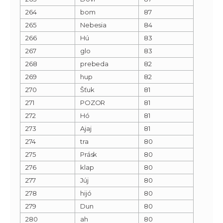
264
bom
87
265
Nebesia
84
266
Hú
83
267
glo
83
268
prebeda
82
269
hup
82
270
Šťuk
81
271
POZOR
81
272
Hó
81
273
Ajaj
81
274
tra
80
275
Prásk
80
276
klap
80
277
Júj
80
278
hijó
80
279
Dun
80
280
ah
80