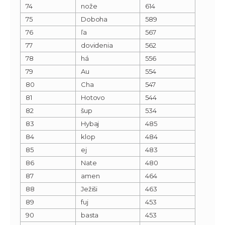
74
nože
614
75
Doboha
589
76
ľa
567
77
dovidenia
562
78
há
556
79
Au
554
80
Cha
547
81
Hotovo
544
82
šup
534
83
Hybaj
485
84
klop
484
85
ej
483
86
Nate
480
87
amen
464
88
Ježiši
463
89
fuj
453
90
basta
453