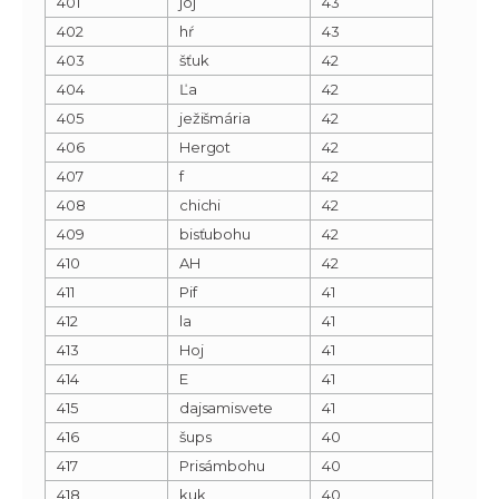
401
jój
43
402
hŕ
43
403
šťuk
42
404
Ľa
42
405
ježišmária
42
406
Hergot
42
407
f
42
408
chichi
42
409
bisťubohu
42
410
AH
42
411
Pif
41
412
la
41
413
Hoj
41
414
E
41
415
dajsamisvete
41
416
šups
40
417
Prisámbohu
40
418
kuk
40