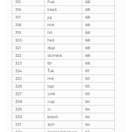
315
Puk
68
316
Marš
68
317
juj
68
318
Hot
68
319
hó
68
320
heš
68
321
dup
68
322
domine
68
323
Bŕ
68
324
Ťuk
67
325
mé
65
326
lupi
65
327
cink
65
328
cup
64
329
ci
64
330
bravó
64
331
ách
64
332
Spánombohom
63