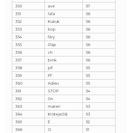
350
ave
57
351
ľaľa
56
352
Kukuk
56
353
kop
56
354
fáry
56
355
čľap
56
356
ch
56
357
brnk
56
358
pif
55
359
Pf
55
360
Adieu
55
361
STOP
54
362
čin
54
363
materi
53
364
Kristeježiši
53
365
É
52
366
O
51