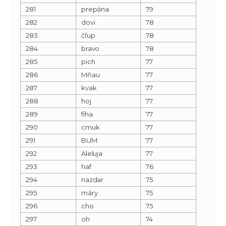
281
prepána
79
282
dovi
78
283
čľup
78
284
bravo
78
285
pich
77
286
Mňau
77
287
kvak
77
288
hoj
77
289
fíha
77
290
cmuk
77
291
BUM
77
292
Aleluja
77
293
haf
76
294
nazdar
75
295
máry
75
296
cho
75
297
oh
74