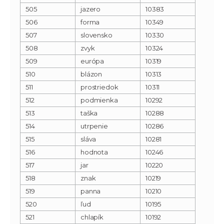
505
jazero
10383
506
forma
10349
507
slovensko
10330
508
zvyk
10324
509
európa
10319
510
blázon
10313
511
prostriedok
10311
512
podmienka
10292
513
taška
10288
514
utrpenie
10286
515
sláva
10281
516
hodnota
10246
517
jar
10220
518
znak
10219
519
panna
10210
520
ľud
10195
521
chlapík
10192