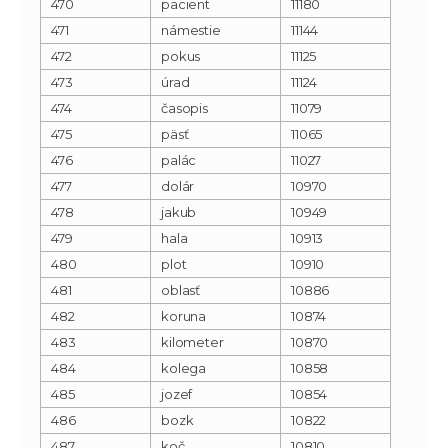
470
pacient
11180
471
námestie
11144
472
pokus
11125
473
úrad
11124
474
časopis
11079
475
päsť
11065
476
palác
11027
477
dolár
10970
478
jakub
10949
479
hala
10913
480
plot
10910
481
oblasť
10886
482
koruna
10874
483
kilometer
10870
484
kolega
10858
485
jozef
10854
486
bozk
10822
487
koč
10810