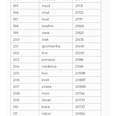
195
osud
21731
196
chuť
21723
197
hosť
21717
198
telefón
21626
199
viera
21625
200
zrak
21455
201
spomienka
21449
202
líce
21200
203
peniaze
21186
204
návšteva
21148
205
kus
20969
206
kvet
20887
207
zviera
20885
208
moc
20742
209
zbraň
20737
210
káva
20737
211
názor
20624