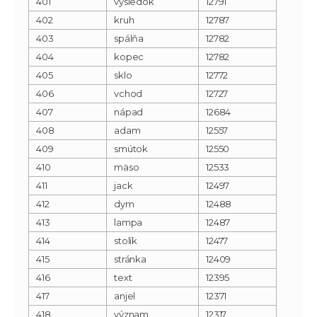
401
výsledok
12791
402
kruh
12787
403
spálňa
12782
404
kopec
12782
405
sklo
12772
406
vchod
12727
407
nápad
12684
408
adam
12557
409
smútok
12550
410
mäso
12533
411
jack
12497
412
dym
12488
413
lampa
12487
414
stolík
12477
415
stránka
12409
416
text
12395
417
anjel
12371
418
význam
12317