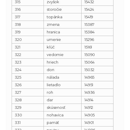
315
zvyšok
15432
316
storočie
15424
317
topánka
15419
318
zmena
15387
319
hranica
15384
320
umenie
15296
321
kľúč
15161
322
vedomie
15090
323
hriech
15064
324
don
15032
325
nálada
14965
326
lietadlo
14951
327
roh
14936
328
dar
14914
329
skúsenosť
14912
330
nohavica
14905
331
pamäť
14901
332
noviny
14886