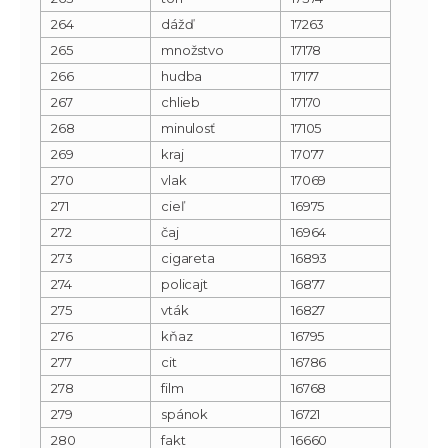
264
dážď
17263
265
množstvo
17178
266
hudba
17177
267
chlieb
17170
268
minulosť
17105
269
kraj
17077
270
vlak
17069
271
cieľ
16975
272
čaj
16964
273
cigareta
16893
274
policajt
16877
275
vták
16827
276
kňaz
16795
277
cit
16786
278
film
16768
279
spánok
16721
280
fakt
16660