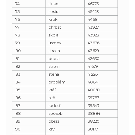
74
slnko
46773
75
sestra
45423
76
krok
44681
77
chrbát
43927
78
škola
43923
79
úsmev
43636
80
strach
43629
81
dcéra
42630
82
strom
41679
83
stena
41226
84
problém
40641
85
kráľ
40059
86
reč
39787
87
radosť
39543
88
spôsob
38884
89
obraz
38220
90
krv
38177