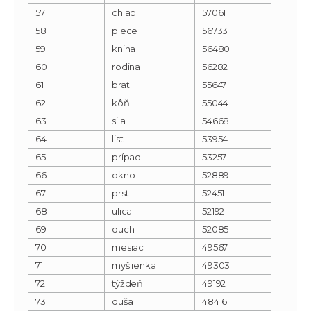
57
chlap
57061
58
plece
56733
59
kniha
56480
60
rodina
56282
61
brat
55647
62
kôň
55044
63
sila
54668
64
list
53954
65
prípad
53257
66
okno
52889
67
prst
52451
68
ulica
52192
69
duch
52085
70
mesiac
49567
71
myšlienka
49303
72
týždeň
49192
73
duša
48416