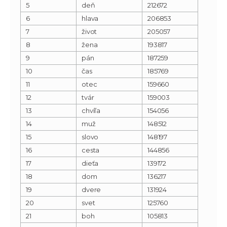
5
deň
212672
6
hlava
206853
7
život
205057
8
žena
193817
9
pán
187259
10
čas
185769
11
otec
159660
12
tvár
159003
13
chvíľa
154056
14
muž
148512
15
slovo
148197
16
cesta
144856
17
dieťa
139172
18
dom
136217
19
dvere
131924
20
svet
125760
21
boh
105813