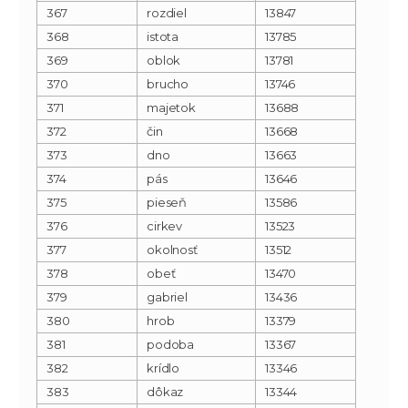
367
rozdiel
13847
368
istota
13785
369
oblok
13781
370
brucho
13746
371
majetok
13688
372
čin
13668
373
dno
13663
374
pás
13646
375
pieseň
13586
376
cirkev
13523
377
okolnosť
13512
378
obeť
13470
379
gabriel
13436
380
hrob
13379
381
podoba
13367
382
krídlo
13346
383
dôkaz
13344