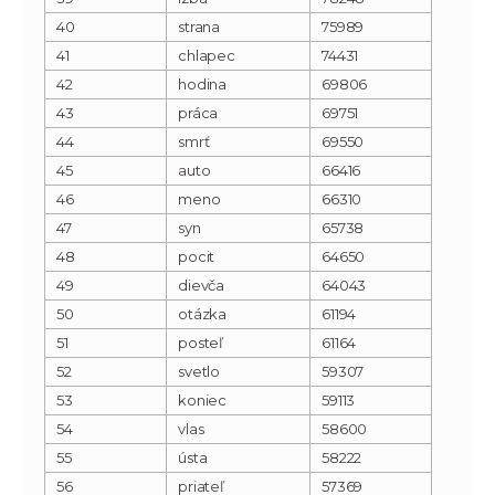
40
strana
75989
41
chlapec
74431
42
hodina
69806
43
práca
69751
44
smrť
69550
45
auto
66416
46
meno
66310
47
syn
65738
48
pocit
64650
49
dievča
64043
50
otázka
61194
51
posteľ
61164
52
svetlo
59307
53
koniec
59113
54
vlas
58600
55
ústa
58222
56
priateľ
57369