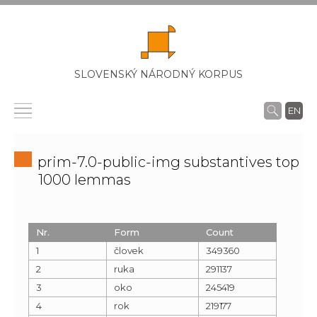
SLOVENSKÝ NÁRODNÝ KORPUS
EN
prim-7.0-public-img substantives top
1000 lemmas
Nr.
Form
Count
1
človek
349360
2
ruka
291137
3
oko
245419
4
rok
219177