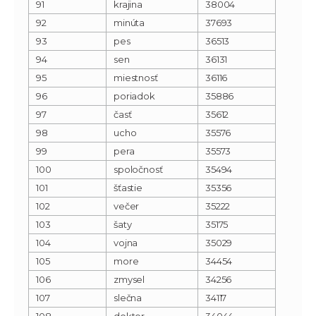
91
krajina
38004
92
minúta
37693
93
pes
36513
94
sen
36131
95
miestnosť
36116
96
poriadok
35886
97
časť
35612
98
ucho
35576
99
pera
35573
100
spoločnosť
35494
101
šťastie
35356
102
večer
35222
103
šaty
35175
104
vojna
35029
105
more
34454
106
zmysel
34256
107
slečna
34117
108
doktor
34044