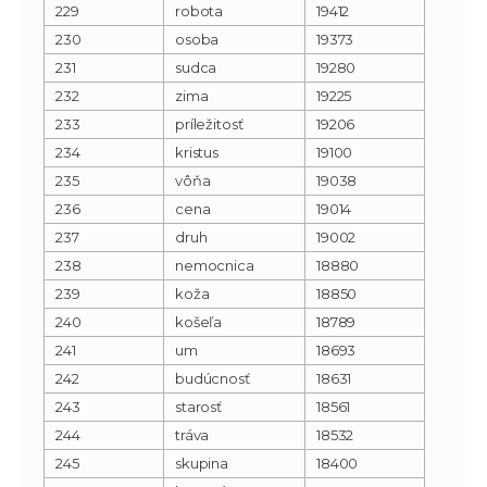
229
robota
19412
230
osoba
19373
231
sudca
19280
232
zima
19225
233
príležitosť
19206
234
kristus
19100
235
vôňa
19038
236
cena
19014
237
druh
19002
238
nemocnica
18880
239
koža
18850
240
košeľa
18789
241
um
18693
242
budúcnosť
18631
243
starosť
18561
244
tráva
18532
245
skupina
18400