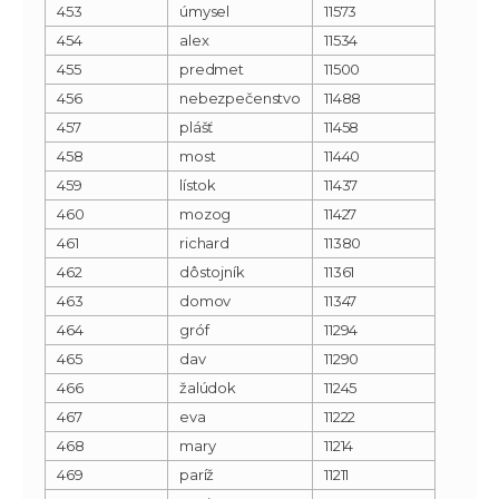
453
úmysel
11573
454
alex
11534
455
predmet
11500
456
nebezpečenstvo
11488
457
plášť
11458
458
most
11440
459
lístok
11437
460
mozog
11427
461
richard
11380
462
dôstojník
11361
463
domov
11347
464
gróf
11294
465
dav
11290
466
žalúdok
11245
467
eva
11222
468
mary
11214
469
paríž
11211