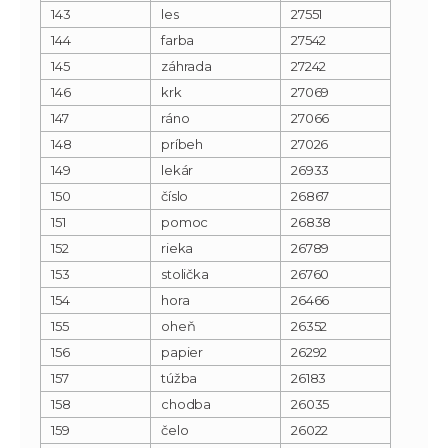
143
les
27551
144
farba
27542
145
záhrada
27242
146
krk
27069
147
ráno
27066
148
príbeh
27026
149
lekár
26933
150
číslo
26867
151
pomoc
26838
152
rieka
26789
153
stolička
26760
154
hora
26466
155
oheň
26352
156
papier
26292
157
túžba
26183
158
chodba
26035
159
čelo
26022