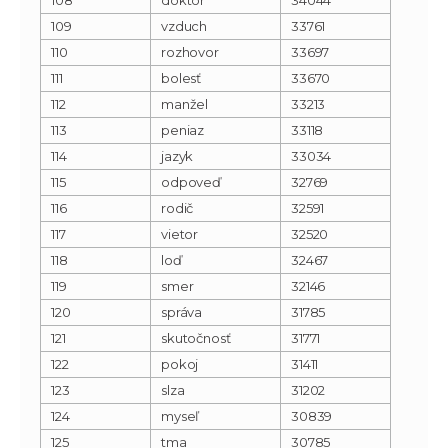
109
vzduch
33761
110
rozhovor
33697
111
bolesť
33670
112
manžel
33213
113
peniaz
33118
114
jazyk
33034
115
odpoveď
32769
116
rodič
32591
117
vietor
32520
118
loď
32467
119
smer
32146
120
správa
31785
121
skutočnosť
31771
122
pokoj
31411
123
slza
31202
124
myseľ
30839
125
tma
30785