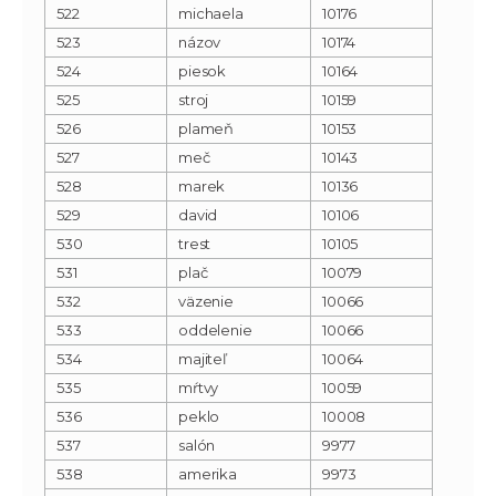
522
michaela
10176
523
názov
10174
524
piesok
10164
525
stroj
10159
526
plameň
10153
527
meč
10143
528
marek
10136
529
david
10106
530
trest
10105
531
plač
10079
532
väzenie
10066
533
oddelenie
10066
534
majiteľ
10064
535
mŕtvy
10059
536
peklo
10008
537
salón
9977
538
amerika
9973