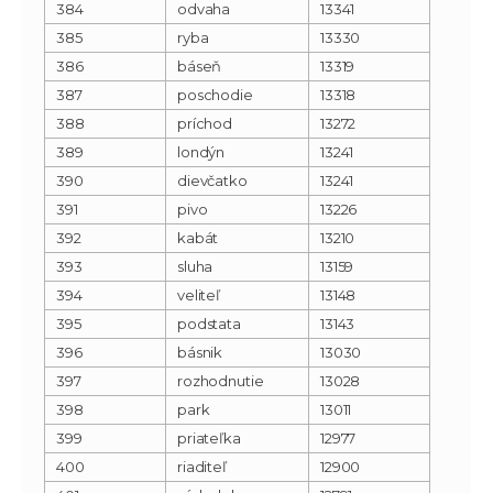
384
odvaha
13341
385
ryba
13330
386
báseň
13319
387
poschodie
13318
388
príchod
13272
389
londýn
13241
390
dievčatko
13241
391
pivo
13226
392
kabát
13210
393
sluha
13159
394
veliteľ
13148
395
podstata
13143
396
básnik
13030
397
rozhodnutie
13028
398
park
13011
399
priateľka
12977
400
riaditeľ
12900