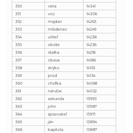
350
veta
14341
351
voz
14306
352
majster
14263
353
mládenec
14249
354
učiteľ
14238
355
okolie
14236
356
diaľka
14218
357
obava
14186
358
strýko
14153
359
prúd
14134
360
chvíľka
14068
361
náručie
14032
362
sekunda
13993
363
john
13987
364
spisovateľ
13971
365
ján
13894
366
kapitola
13887