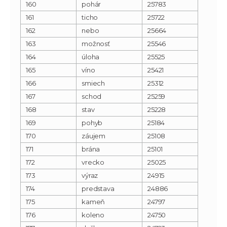
160
pohár
25783
161
ticho
25722
162
nebo
25664
163
možnosť
25546
164
úloha
25525
165
víno
25421
166
smiech
25312
167
schod
25259
168
stav
25228
169
pohyb
25184
170
záujem
25108
171
brána
25101
172
vrecko
25025
173
výraz
24915
174
predstava
24886
175
kameň
24797
176
koleno
24750