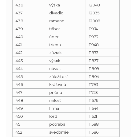
436
výška
12048
437
divadlo
12035
438
rameno
12008
439
tábor
11974
440
úder
11973
441
trieda
11948
442
zázrak
11873
443
výkrik
11837
444
návrat
11809
445
záležitosť
11804
446
kráľovná
11793
447
príčina
11723
448
milosť
11676
449
firma
11644
450
lord
11621
451
potreba
11588
452
svedomie
11586