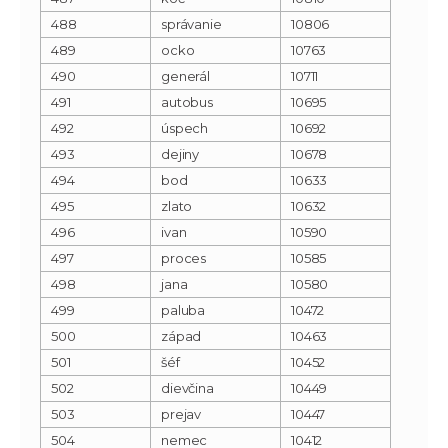
488
správanie
10806
489
ocko
10763
490
generál
10711
491
autobus
10695
492
úspech
10692
493
dejiny
10678
494
bod
10633
495
zlato
10632
496
ivan
10590
497
proces
10585
498
jana
10580
499
paluba
10472
500
západ
10463
501
šéf
10452
502
dievčina
10449
503
prejav
10447
504
nemec
10412