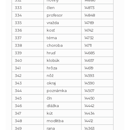
333
člen
14873
334
profesor
14848
335
vražda
14769
336
kosť
14742
337
téma
14732
338
choroba
14711
339
hruď
14685
340
klobúk
14657
341
hrôza
14619
342
nôž
14593
343
okraj
14590
344
poznámka
14507
345
čln
14450
346
dlážka
14442
347
kút
14434
348
modlitba
14412
349
rana
14363