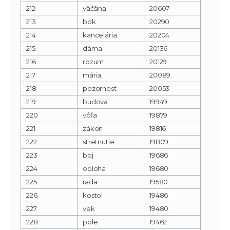
212
väčšina
20607
213
bok
20290
214
kancelária
20204
215
dáma
20136
216
rozum
20129
217
mária
20089
218
pozornosť
20053
219
budova
19949
220
vôľa
19879
221
zákon
19816
222
stretnutie
19809
223
boj
19686
224
obloha
19680
225
rada
19580
226
kostol
19486
227
vek
19480
228
pole
19462