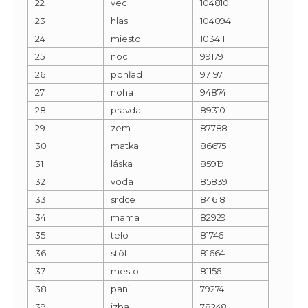
22
vec
104810
23
hlas
104094
24
miesto
103411
25
noc
99179
26
pohľad
97197
27
noha
94874
28
pravda
89310
29
zem
87788
30
matka
86675
31
láska
85919
32
voda
85839
33
srdce
84618
34
mama
82929
35
telo
81746
36
stôl
81664
37
mesto
81156
38
pani
79274
39
izba
78248