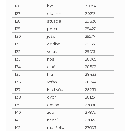
126
byt
30754
127
okamih
30312
128
situácia
29830
129
peter
29427
130
ježiš
29247
131
dedina
29135
132
vojak
29015
133
nos
28965
134
dlaň
28502
135
hra
28433
136
vzťah
28344
137
kuchyňa
28255
138
dvor
28125
139
dôvod
27891
140
zub
27872
141
nádej
27822
142
manželka
27603