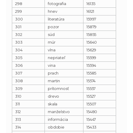
298
fotografia
16135
299
hnev
16121
300
literatúra
15997
301
pozor
15879
302
súd
15855
303
múr
15640
304
vlna
15629
305
nepriateľ
15599
306
vina
15594
307
prach
15585
308
martin
15574
309
prítomnosť
15557
310
drevo
15527
311
skala
15507
312
manželstvo
15480
313
informácia
15447
314
obdobie
15433