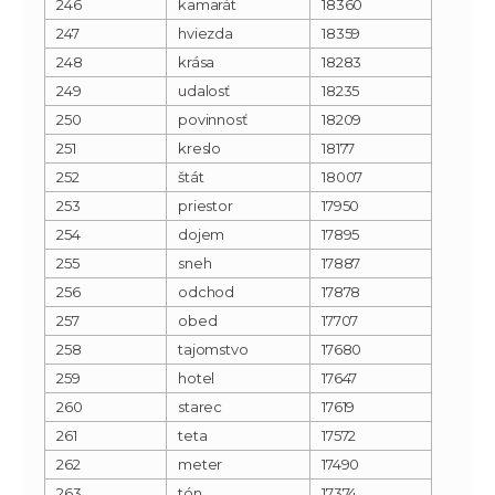
246
kamarát
18360
247
hviezda
18359
248
krása
18283
249
udalosť
18235
250
povinnosť
18209
251
kreslo
18177
252
štát
18007
253
priestor
17950
254
dojem
17895
255
sneh
17887
256
odchod
17878
257
obed
17707
258
tajomstvo
17680
259
hotel
17647
260
starec
17619
261
teta
17572
262
meter
17490
263
tón
17374