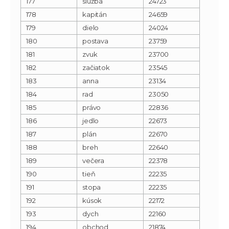
177
služba
24723
178
kapitán
24659
179
dielo
24024
180
postava
23759
181
zvuk
23700
182
začiatok
23545
183
anna
23134
184
rad
23050
185
právo
22836
186
jedlo
22673
187
plán
22670
188
breh
22640
189
večera
22378
190
tieň
22235
191
stopa
22235
192
kúsok
22172
193
dych
22160
194
obchod
21874