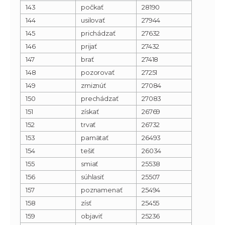
143
počkať
28190
144
usilovať
27944
145
prichádzať
27632
146
prijať
27432
147
brať
27418
148
pozorovať
27251
149
zmiznúť
27084
150
prechádzať
27083
151
získať
26769
152
trvať
26732
153
pamätať
26493
154
tešiť
26034
155
smiať
25538
156
súhlasiť
25507
157
poznamenať
25494
158
zísť
25455
159
objaviť
25236