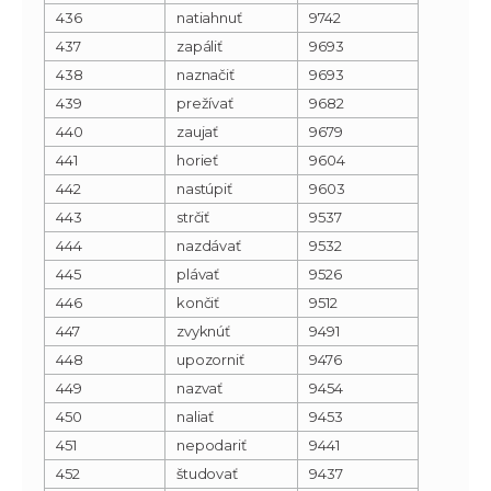
436
natiahnuť
9742
437
zapáliť
9693
438
naznačiť
9693
439
prežívať
9682
440
zaujať
9679
441
horieť
9604
442
nastúpiť
9603
443
strčiť
9537
444
nazdávať
9532
445
plávať
9526
446
končiť
9512
447
zvyknúť
9491
448
upozorniť
9476
449
nazvať
9454
450
naliať
9453
451
nepodariť
9441
452
študovať
9437