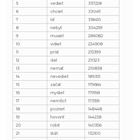
5
vedieť
357228
6
chcieť
330411
7
ísť
318410
8
nebyť
304259
9
musieť
286082
10
vidieť
224908
11
prísť
215399
12
dať
211323
13
nemať
210838
14
nevedieť
189351
15
začať
179664
16
myslieť
179158
17
nemôcť
173159
18
pozrieť
148448
19
hovoriť
144238
20
robiť
140356
21
stáť
132100