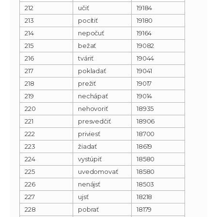
212
učiť
19184
213
pocítiť
19180
214
nepočuť
19164
215
bežať
19082
216
tváriť
19044
217
pokladať
19041
218
prežiť
19017
219
nechápať
19014
220
nehovoriť
18935
221
presvedčiť
18906
222
priviesť
18700
223
žiadať
18619
224
vystúpiť
18580
225
uvedomovať
18580
226
nenájsť
18503
227
ujsť
18218
228
pobrať
18179