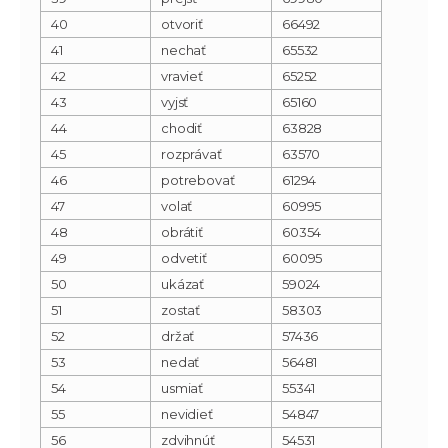
40
otvoriť
66492
41
nechať
65532
42
vravieť
65252
43
vyjsť
65160
44
chodiť
63828
45
rozprávať
63570
46
potrebovať
61294
47
volať
60995
48
obrátiť
60354
49
odvetiť
60095
50
ukázať
59024
51
zostať
58303
52
držať
57436
53
nedať
56481
54
usmiať
55341
55
nevidieť
54847
56
zdvihnúť
54531