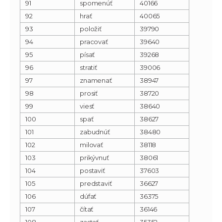
91
spomenúť
40166
92
hrať
40065
93
položiť
39790
94
pracovať
39640
95
písať
39268
96
stratiť
39006
97
znamenať
38947
98
prosiť
38720
99
viesť
38640
100
spať
38627
101
zabudnúť
38480
102
milovať
38118
103
prikývnuť
38061
104
postaviť
37603
105
predstaviť
36627
106
dúfať
36375
107
čítať
36146
108
zastať
35352