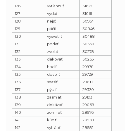
126
vytiahnuť
31629
127
vydať
31061
128
nejsť
30954
129
páčiť
30846
130
vysvetliť
30488
131
podať
30358
132
zvolať
30278
133
ďakovať
30265
134
hodiť
29978
135
dovoliť
29729
136
snažiť
29618
137
pýtať
29330
138
zasmiať
29193
139
dokázať
29068
140
zomrieť
28976
141
kúpiť
28939
142
vyhlásiť
28582