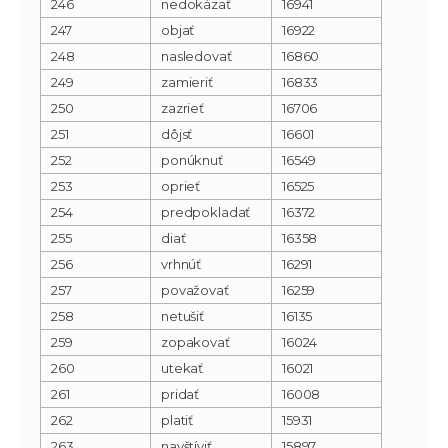
246
nedokázať
16941
247
objať
16922
248
nasledovať
16860
249
zamieriť
16833
250
zazrieť
16706
251
dôjsť
16601
252
ponúknuť
16549
253
oprieť
16525
254
predpokladať
16372
255
diať
16358
256
vrhnúť
16291
257
považovať
16259
258
netušiť
16135
259
zopakovať
16024
260
utekať
16021
261
pridať
16008
262
platiť
15931
263
navštíviť
15897