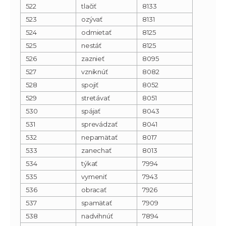
522
tlačiť
8133
523
ozývať
8131
524
odmietať
8125
525
nestáť
8125
526
zaznieť
8095
527
vzniknúť
8082
528
spojiť
8052
529
stretávať
8051
530
spájať
8043
531
sprevádzať
8041
532
nepamätať
8017
533
zanechať
8013
534
týkať
7994
535
vymeniť
7943
536
obracať
7926
537
spamätať
7909
538
nadvihnúť
7894