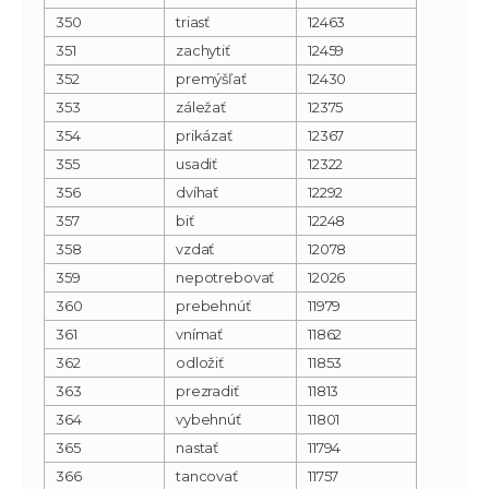
350
triasť
12463
351
zachytiť
12459
352
premýšľať
12430
353
záležať
12375
354
prikázať
12367
355
usadiť
12322
356
dvíhať
12292
357
biť
12248
358
vzdať
12078
359
nepotrebovať
12026
360
prebehnúť
11979
361
vnímať
11862
362
odložiť
11853
363
prezradiť
11813
364
vybehnúť
11801
365
nastať
11794
366
tancovať
11757