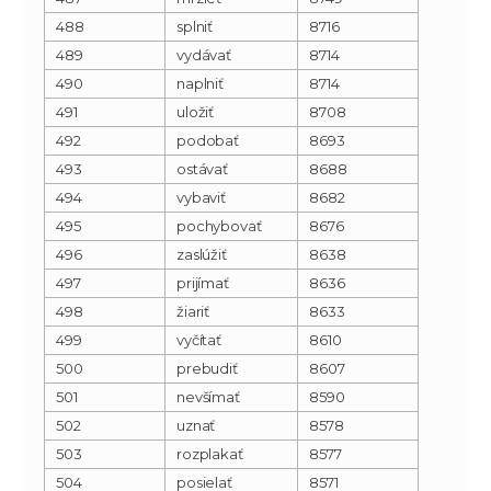
488
splniť
8716
489
vydávať
8714
490
naplniť
8714
491
uložiť
8708
492
podobať
8693
493
ostávať
8688
494
vybaviť
8682
495
pochybovať
8676
496
zaslúžiť
8638
497
prijímať
8636
498
žiariť
8633
499
vyčítať
8610
500
prebudiť
8607
501
nevšímať
8590
502
uznať
8578
503
rozplakať
8577
504
posielať
8571