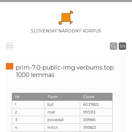
SLOVENSKÝ NÁRODNÝ KORPUS
EN
prim-7.0-public-img verbums top
1000 lemmas
Nr.
Form
Count
1
byť
6037822
2
mať
995313
3
povedať
551986
4
môcť
395625