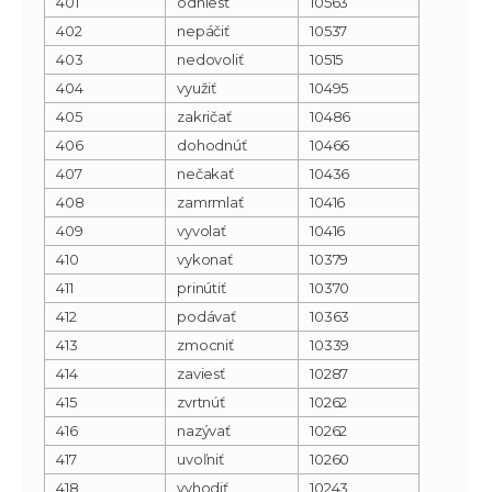
401
odniesť
10563
402
nepáčiť
10537
403
nedovoliť
10515
404
využiť
10495
405
zakričať
10486
406
dohodnúť
10466
407
nečakať
10436
408
zamrmlať
10416
409
vyvolať
10416
410
vykonať
10379
411
prinútiť
10370
412
podávať
10363
413
zmocniť
10339
414
zaviesť
10287
415
zvrtnúť
10262
416
nazývať
10262
417
uvoľniť
10260
418
vyhodiť
10243