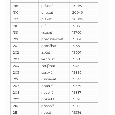
195
priznať
20255
196
chystať
20046
197
plakať
20008
198
piť
19839
199
vstúpiť
19760
200
predstavovať
19694
201
pomáhať
19668
202
začuť
19607
203
venovať
19568
204
zaujímať
19431
205
spraviť
19396
206
usmievať
19343
207
opustiť
19339
208
neveriť
19337
209
pokrútiť
19321
210
pôsobiť
19280
211
nebáť
19234