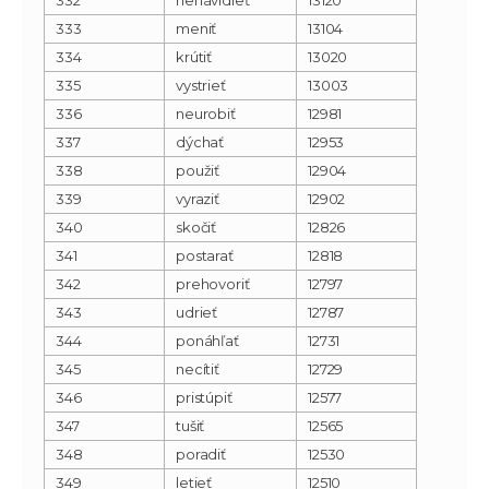
333
meniť
13104
334
krútiť
13020
335
vystrieť
13003
336
neurobiť
12981
337
dýchať
12953
338
použiť
12904
339
vyraziť
12902
340
skočiť
12826
341
postarať
12818
342
prehovoriť
12797
343
udrieť
12787
344
ponáhľať
12731
345
necítiť
12729
346
pristúpiť
12577
347
tušiť
12565
348
poradiť
12530
349
letieť
12510