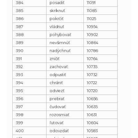
384
posadiť
11091
385
skríknuť
11085
386
pokrčiť
11025
387
vládnuť
10954
388
pohybovať
10902
389
nevšimnúť
10864
390
nadýchnuť
10786
391
zničiť
10764
392
zachovať
10735
393
odpustiť
10732
394
chrániť
10722
395
odviezť
10720
396
prebrať
10656
397
čudovať
10635
398
rozosmiať
10631
399
ľutovať
10604
400
odovzdať
10583