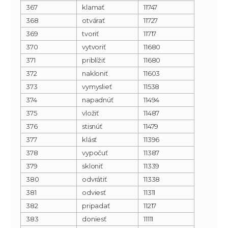
367
klamať
11747
368
otvárať
11727
369
tvoriť
11717
370
vytvoriť
11680
371
priblížiť
11680
372
nakloniť
11603
373
vymyslieť
11538
374
napadnúť
11494
375
vložiť
11487
376
stisnúť
11479
377
klásť
11396
378
vypočuť
11387
379
skloniť
11339
380
odvrátiť
11338
381
odviesť
11311
382
pripadať
11217
383
doniesť
11111