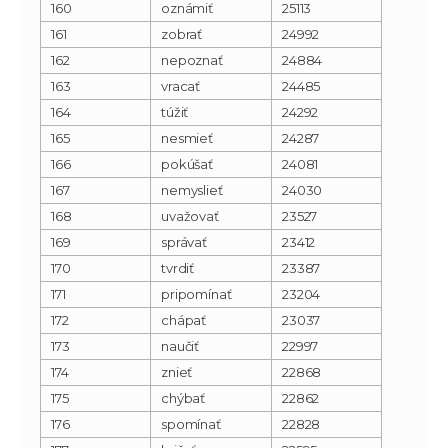
160
oznámiť
25113
161
zobrať
24992
162
nepoznať
24884
163
vracať
24485
164
túžiť
24292
165
nesmieť
24287
166
pokúšať
24081
167
nemyslieť
24030
168
uvažovať
23527
169
správať
23412
170
tvrdiť
23387
171
pripomínať
23204
172
chápať
23037
173
naučiť
22997
174
znieť
22868
175
chýbať
22862
176
spomínať
22828