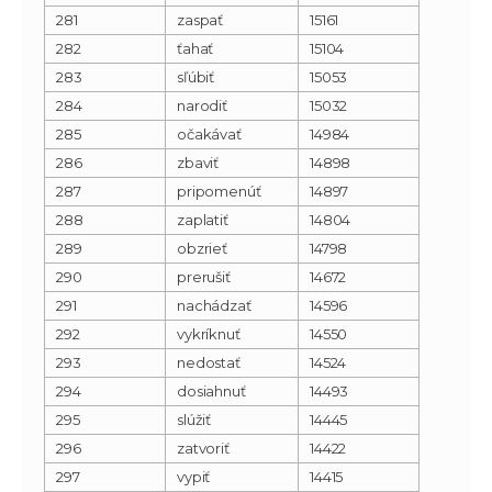
281
zaspať
15161
282
ťahať
15104
283
sľúbiť
15053
284
narodiť
15032
285
očakávať
14984
286
zbaviť
14898
287
pripomenúť
14897
288
zaplatiť
14804
289
obzrieť
14798
290
prerušiť
14672
291
nachádzať
14596
292
vykríknuť
14550
293
nedostať
14524
294
dosiahnuť
14493
295
slúžiť
14445
296
zatvoriť
14422
297
vypiť
14415