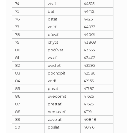
74
zistiť
44525
75
báť
44472
76
ostať
44251
77
vojsť
44077
78
dávať
44001
79
chytiť
43868
80
počúvať
43535
81
vstať
43402
82
uvidieť
43295
83
pochopiť
42980
84
veriť
41953
85
pustiť
41787
86
uvedomiť
41626
87
prestať
41623
88
nemusieť
41119
89
zavolať
40848
90
poslať
40416