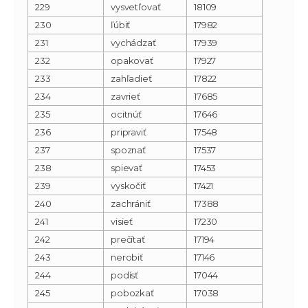
229
vysvetľovať
18109
230
ľúbiť
17982
231
vychádzať
17939
232
opakovať
17927
233
zahľadieť
17822
234
zavrieť
17685
235
ocitnúť
17646
236
pripraviť
17548
237
spoznať
17537
238
spievať
17453
239
vyskočiť
17421
240
zachrániť
17388
241
visieť
17230
242
prečítať
17194
243
nerobiť
17146
244
podísť
17044
245
pobozkať
17038