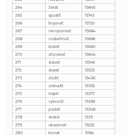
264
želať
15845
265
spustiť
15743
266
bojovať
15720
267
nerozumieť
15684
268
rozbehnúť
15666
269
brániť
15660
270
zhovárať
15604
271
stávať
15546
272
starať
15533
273
zložiť
15436
274
zobudiť
15392
275
trápiť
15377
276
vykročiť
15369
277
padať
15348
278
stráviť
15311
279
ukazovať
15252
280
konať
15164