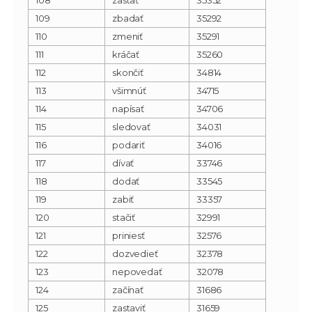
109
zbadať
35292
110
zmeniť
35291
111
kráčať
35260
112
skončiť
34814
113
všimnúť
34715
114
napísať
34706
115
sledovať
34031
116
podariť
34016
117
dívať
33746
118
dodať
33545
119
zabiť
33357
120
stačiť
32991
121
priniesť
32576
122
dozvedieť
32378
123
nepovedať
32078
124
začínať
31686
125
zastaviť
31659