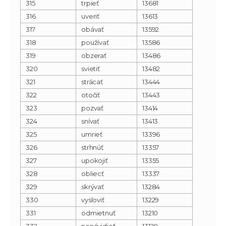
315
trpieť
13681
316
uveriť
13613
317
obávať
13592
318
používať
13586
319
obzerať
13486
320
svietiť
13482
321
strácať
13444
322
otočiť
13443
323
pozvať
13414
324
snívať
13413
325
umrieť
13396
326
strhnúť
13357
327
upokojiť
13355
328
obliecť
13337
329
skrývať
13284
330
vysloviť
13229
331
odmietnuť
13210
332
nenávidieť
13120