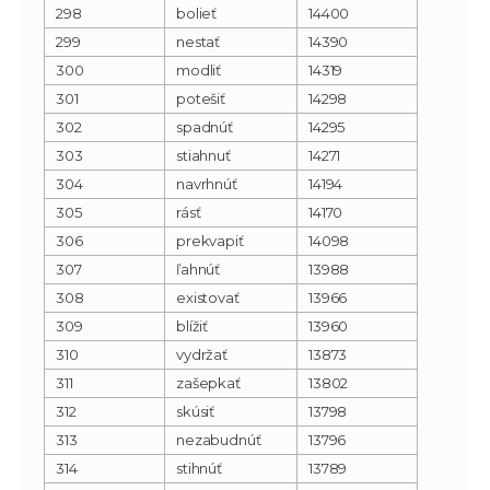
298
bolieť
14400
299
nestať
14390
300
modliť
14319
301
potešiť
14298
302
spadnúť
14295
303
stiahnuť
14271
304
navrhnúť
14194
305
rásť
14170
306
prekvapiť
14098
307
ľahnúť
13988
308
existovať
13966
309
blížiť
13960
310
vydržať
13873
311
zašepkať
13802
312
skúsiť
13798
313
nezabudnúť
13796
314
stihnúť
13789