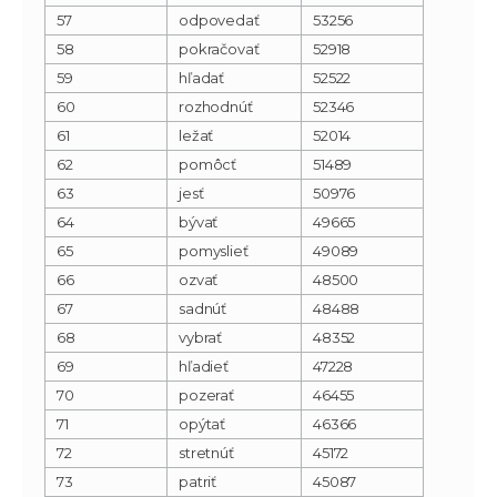
57
odpovedať
53256
58
pokračovať
52918
59
hľadať
52522
60
rozhodnúť
52346
61
ležať
52014
62
pomôcť
51489
63
jesť
50976
64
bývať
49665
65
pomyslieť
49089
66
ozvať
48500
67
sadnúť
48488
68
vybrať
48352
69
hľadieť
47228
70
pozerať
46455
71
opýtať
46366
72
stretnúť
45172
73
patriť
45087