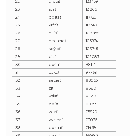
22
urobiť
123459
23
stať
121266
24
dostať
117729
25
vrátiť
117349
26
nájsť
108858
27
nechcieť
105974
28
spýtať
103745
29
cítiť
102083
30
počuť
98117
31
čakať
97763
32
sedieť
88965
33
žiť
86801
34
vziať
81359
35
odísť
80799
36
zdať
75820
37
vyzerať
73076
38
poznať
71469
39
prejsť
69980