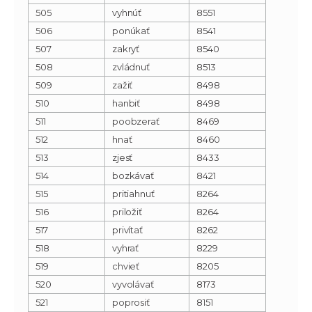
505
vyhnúť
8551
506
ponúkať
8541
507
zakryť
8540
508
zvládnuť
8513
509
zažiť
8498
510
hanbiť
8498
511
poobzerať
8469
512
hnať
8460
513
zjesť
8433
514
bozkávať
8421
515
pritiahnuť
8264
516
priložiť
8264
517
privítať
8262
518
vyhrať
8229
519
chvieť
8205
520
vyvolávať
8173
521
poprosiť
8151