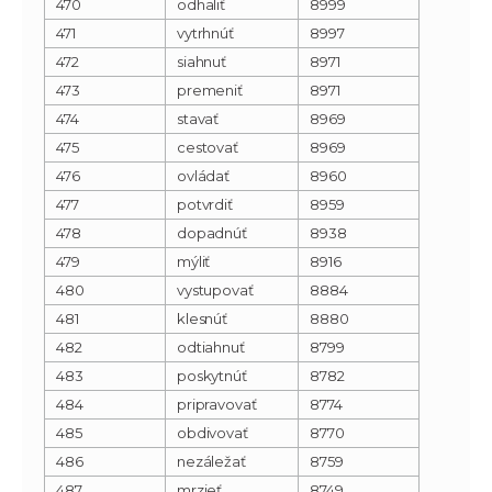
470
odhaliť
8999
471
vytrhnúť
8997
472
siahnuť
8971
473
premeniť
8971
474
stavať
8969
475
cestovať
8969
476
ovládať
8960
477
potvrdiť
8959
478
dopadnúť
8938
479
mýliť
8916
480
vystupovať
8884
481
klesnúť
8880
482
odtiahnuť
8799
483
poskytnúť
8782
484
pripravovať
8774
485
obdivovať
8770
486
nezáležať
8759
487
mrzieť
8749