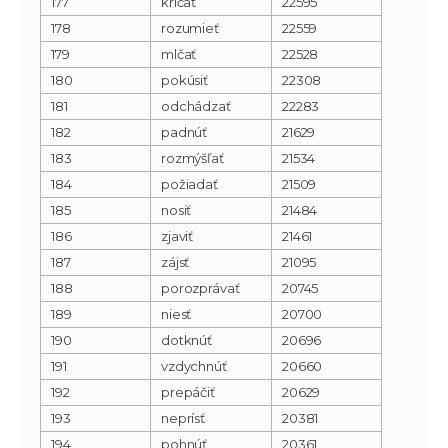
177
kričať
22595
178
rozumieť
22559
179
mlčať
22528
180
pokúsiť
22308
181
odchádzať
22283
182
padnúť
21629
183
rozmýšľať
21534
184
požiadať
21509
185
nosiť
21484
186
zjaviť
21461
187
zájsť
21095
188
porozprávať
20745
189
niesť
20700
190
dotknúť
20696
191
vzdychnúť
20660
192
prepáčiť
20629
193
neprísť
20381
194
pohnúť
20361