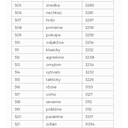
505
zriedka
3285
506
nechtiac
3281
507
hrdo
3267
508
primárne
3259
509
pokope
3259
510
odjakživa
3254
511
klasicky
3252
512
agresívne
3238
513
omylom
3234
514
vytrvalo
3232
515
takticky
3226
516
rôzne
3135
517
voľno
3127
518
severne
3115
519
približne
3112
520
paralelne
3107
521
zúfalo
3094