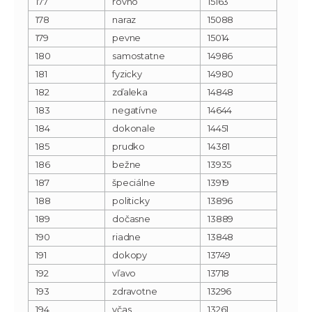
177
rovno
15163
178
naraz
15088
179
pevne
15014
180
samostatne
14986
181
fyzicky
14980
182
zďaleka
14848
183
negatívne
14644
184
dokonale
14451
185
prudko
14381
186
bežne
13935
187
špeciálne
13919
188
politicky
13896
189
dočasne
13889
190
riadne
13848
191
dokopy
13749
192
vľavo
13718
193
zdravotne
13296
194
včas
13261