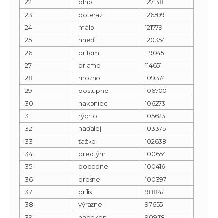
22
dlho
127138
23
doteraz
126599
24
málo
121779
25
hneď
120354
26
pritom
119045
27
priamo
114651
28
možno
109374
29
postupne
106700
30
nakoniec
106273
31
rýchlo
105623
32
naďalej
103376
33
ťažko
102638
34
predtým
100654
35
podobne
100416
36
presne
100397
37
príliš
98847
38
výrazne
97655
39
napokon
90938