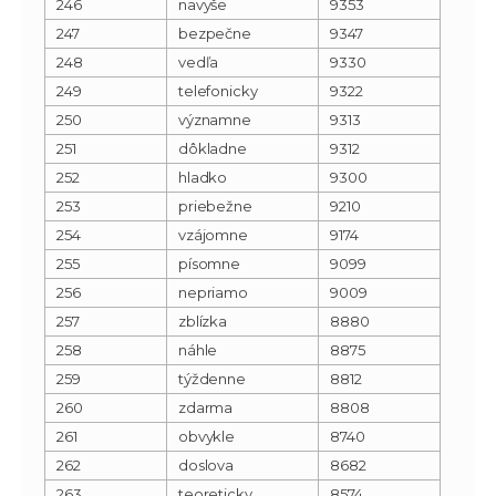
246
navyše
9353
247
bezpečne
9347
248
vedľa
9330
249
telefonicky
9322
250
významne
9313
251
dôkladne
9312
252
hladko
9300
253
priebežne
9210
254
vzájomne
9174
255
písomne
9099
256
nepriamo
9009
257
zblízka
8880
258
náhle
8875
259
týždenne
8812
260
zdarma
8808
261
obvykle
8740
262
doslova
8682
263
teoreticky
8574