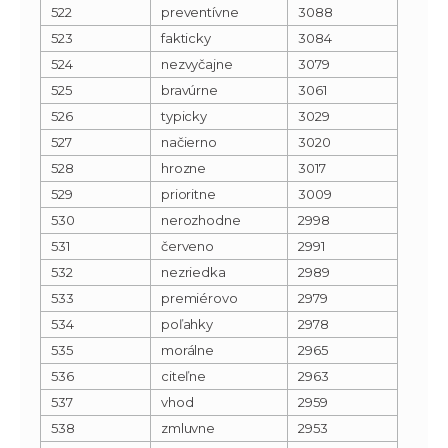
522
preventívne
3088
523
fakticky
3084
524
nezvyčajne
3079
525
bravúrne
3061
526
typicky
3029
527
načierno
3020
528
hrozne
3017
529
prioritne
3009
530
nerozhodne
2998
531
červeno
2991
532
nezriedka
2989
533
premiérovo
2979
534
poľahky
2978
535
morálne
2965
536
citeľne
2963
537
vhod
2959
538
zmluvne
2953