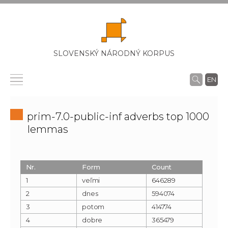
SLOVENSKÝ NÁRODNÝ KORPUS
EN
prim-7.0-public-inf adverbs top 1000
lemmas
Nr.
Form
Count
1
veľmi
646289
2
dnes
594074
3
potom
414774
4
dobre
365479