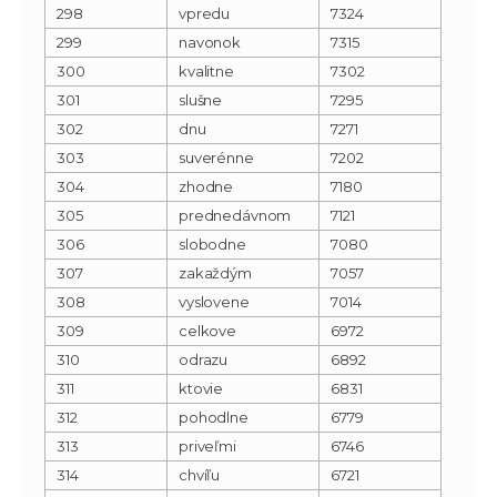
298
vpredu
7324
299
navonok
7315
300
kvalitne
7302
301
slušne
7295
302
dnu
7271
303
suverénne
7202
304
zhodne
7180
305
prednedávnom
7121
306
slobodne
7080
307
zakaždým
7057
308
vyslovene
7014
309
celkove
6972
310
odrazu
6892
311
ktovie
6831
312
pohodlne
6779
313
priveľmi
6746
314
chvíľu
6721