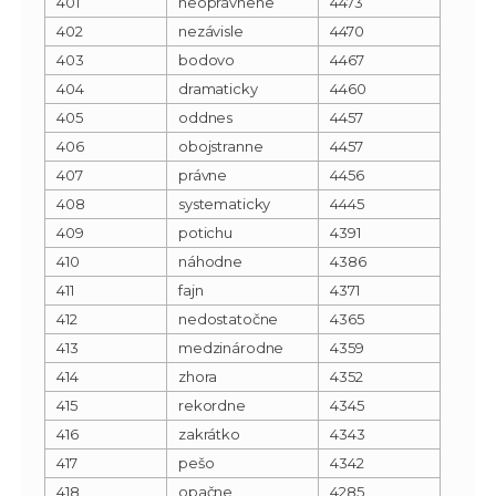
401
neoprávnene
4473
402
nezávisle
4470
403
bodovo
4467
404
dramaticky
4460
405
oddnes
4457
406
obojstranne
4457
407
právne
4456
408
systematicky
4445
409
potichu
4391
410
náhodne
4386
411
fajn
4371
412
nedostatočne
4365
413
medzinárodne
4359
414
zhora
4352
415
rekordne
4345
416
zakrátko
4343
417
pešo
4342
418
opačne
4285