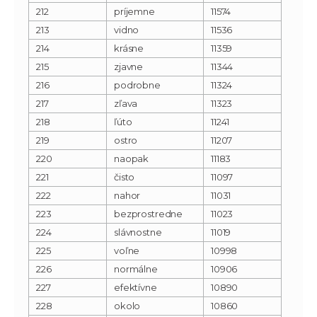
212
príjemne
11574
213
vidno
11536
214
krásne
11359
215
zjavne
11344
216
podrobne
11324
217
zľava
11323
218
ľúto
11241
219
ostro
11207
220
naopak
11183
221
čisto
11097
222
nahor
11031
223
bezprostredne
11023
224
slávnostne
11019
225
voľne
10998
226
normálne
10906
227
efektívne
10890
228
okolo
10860