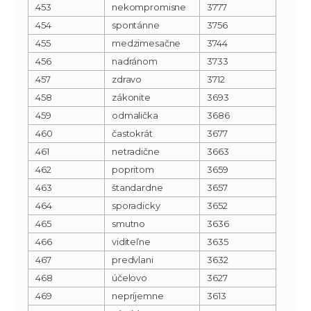
453
nekompromisne
3777
454
spontánne
3756
455
medzimesačne
3744
456
nadránom
3733
457
zdravo
3712
458
zákonite
3693
459
odmalička
3686
460
častokrát
3677
461
netradične
3663
462
popritom
3659
463
štandardne
3657
464
sporadicky
3652
465
smutno
3636
466
viditeľne
3635
467
predvlani
3632
468
účelovo
3627
469
nepríjemne
3613