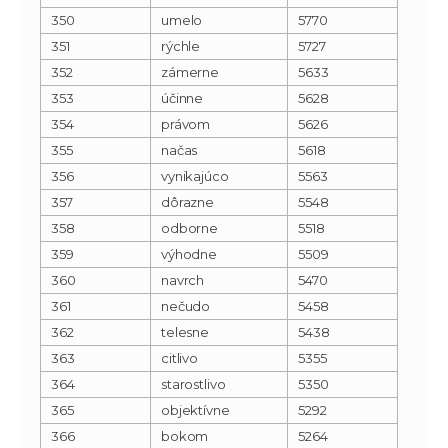
350
umelo
5770
351
rýchle
5727
352
zámerne
5633
353
účinne
5628
354
právom
5626
355
načas
5618
356
vynikajúco
5563
357
dôrazne
5548
358
odborne
5518
359
výhodne
5509
360
navrch
5470
361
nečudo
5458
362
telesne
5438
363
citlivo
5355
364
starostlivo
5350
365
objektívne
5292
366
bokom
5264