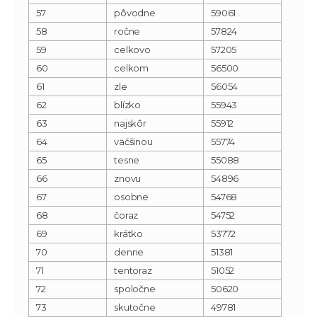
57
pôvodne
59061
58
ročne
57824
59
celkovo
57205
60
celkom
56500
61
zle
56054
62
blízko
55943
63
najskôr
55912
64
väčšinou
55774
65
tesne
55088
66
znovu
54896
67
osobne
54768
68
čoraz
54752
69
krátko
53772
70
denne
51381
71
tentoraz
51052
72
spoločne
50620
73
skutočne
49781