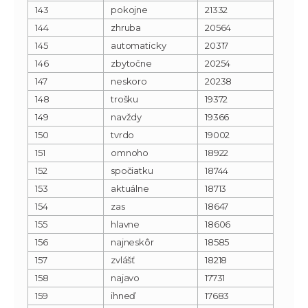
143
pokojne
21332
144
zhruba
20564
145
automaticky
20317
146
zbytočne
20254
147
neskoro
20238
148
trošku
19372
149
navždy
19366
150
tvrdo
19002
151
omnoho
18922
152
spočiatku
18744
153
aktuálne
18713
154
zas
18647
155
hlavne
18606
156
najneskôr
18585
157
zvlášť
18218
158
najavo
17731
159
ihneď
17683