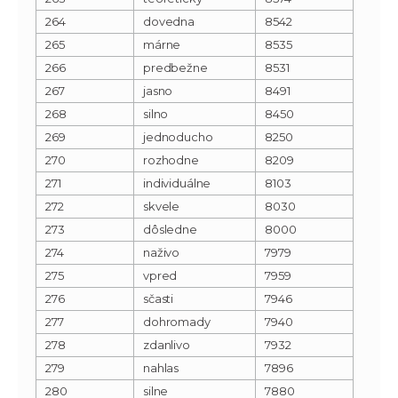
264
dovedna
8542
265
márne
8535
266
predbežne
8531
267
jasno
8491
268
silno
8450
269
jednoducho
8250
270
rozhodne
8209
271
individuálne
8103
272
skvele
8030
273
dôsledne
8000
274
naživo
7979
275
vpred
7959
276
sčasti
7946
277
dohromady
7940
278
zdanlivo
7932
279
nahlas
7896
280
silne
7880