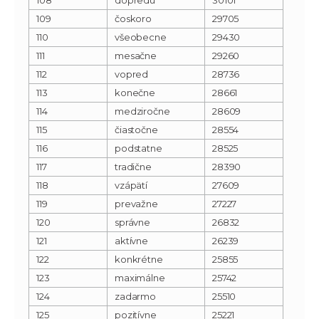
109
čoskoro
29705
110
všeobecne
29430
111
mesačne
29260
112
vopred
28736
113
konečne
28661
114
medziročne
28609
115
čiastočne
28554
116
podstatne
28525
117
tradične
28390
118
vzápätí
27609
119
prevažne
27227
120
správne
26832
121
aktívne
26239
122
konkrétne
25855
123
maximálne
25742
124
zadarmo
25510
125
pozitívne
25221