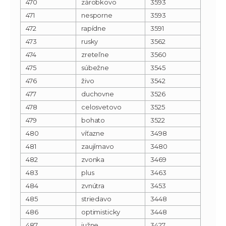
470
zárobkovo
3593
471
nesporne
3593
472
rapídne
3591
473
rusky
3562
474
zreteľne
3560
475
súbežne
3545
476
živo
3542
477
duchovne
3526
478
celosvetovo
3525
479
bohato
3522
480
víťazne
3498
481
zaujímavo
3480
482
zvonka
3469
483
plus
3463
484
zvnútra
3453
485
striedavo
3448
486
optimisticky
3448
487
južne
3427