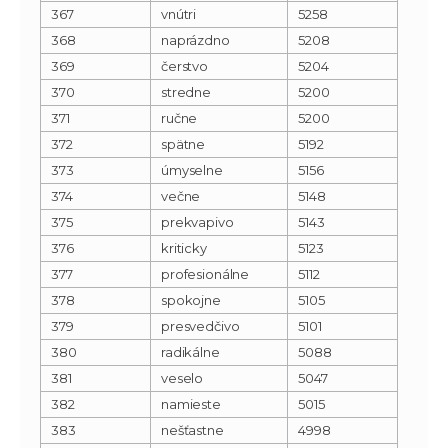
367
vnútri
5258
368
naprázdno
5208
369
čerstvo
5204
370
stredne
5200
371
ručne
5200
372
spätne
5192
373
úmyselne
5156
374
večne
5148
375
prekvapivo
5143
376
kriticky
5123
377
profesionálne
5112
378
spokojne
5105
379
presvedčivo
5101
380
radikálne
5088
381
veselo
5047
382
namieste
5015
383
nešťastne
4998