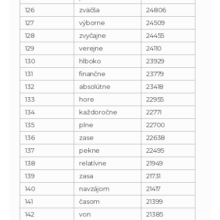
126
zväčša
24806
127
výborne
24509
128
zvyčajne
24455
129
verejne
24110
130
hlboko
23929
131
finančne
23779
132
absolútne
23418
133
hore
22955
134
každoročne
22771
135
plne
22700
136
zase
22638
137
pekne
22495
138
relatívne
21949
139
zasa
21731
140
navzájom
21417
141
časom
21399
142
von
21385