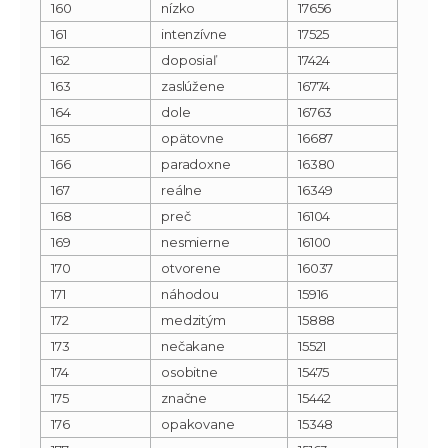
160
nízko
17656
161
intenzívne
17525
162
doposiaľ
17424
163
zaslúžene
16774
164
dole
16763
165
opätovne
16687
166
paradoxne
16380
167
reálne
16349
168
preč
16104
169
nesmierne
16100
170
otvorene
16037
171
náhodou
15916
172
medzitým
15888
173
nečakane
15521
174
osobitne
15475
175
značne
15442
176
opakovane
15348