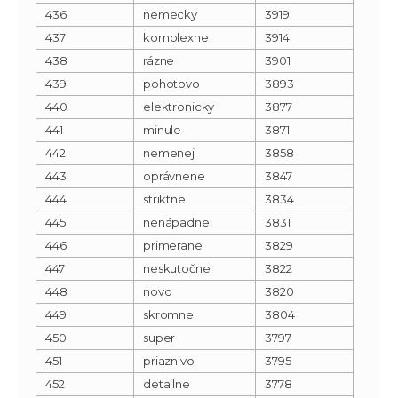
436
nemecky
3919
437
komplexne
3914
438
rázne
3901
439
pohotovo
3893
440
elektronicky
3877
441
minule
3871
442
nemenej
3858
443
oprávnene
3847
444
striktne
3834
445
nenápadne
3831
446
primerane
3829
447
neskutočne
3822
448
novo
3820
449
skromne
3804
450
super
3797
451
priaznivo
3795
452
detailne
3778