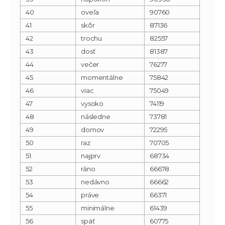
40
oveľa
90760
41
skôr
87136
42
trochu
82557
43
dosť
81387
44
večer
76277
45
momentálne
75842
46
viac
75049
47
vysoko
74119
48
následne
73781
49
domov
72295
50
raz
70705
51
najprv
68734
52
ráno
66678
53
nedávno
66662
54
práve
66371
55
minimálne
61439
56
späť
60775