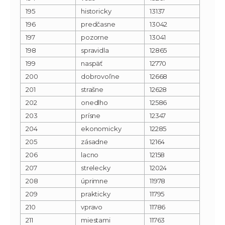
195
historicky
13137
196
predčasne
13042
197
pozorne
13041
198
spravidla
12865
199
naspäť
12770
200
dobrovoľne
12668
201
strašne
12628
202
onedlho
12586
203
prísne
12347
204
ekonomicky
12285
205
zásadne
12164
206
lacno
12158
207
strelecky
12024
208
úprimne
11978
209
prakticky
11795
210
vpravo
11786
211
miestami
11763