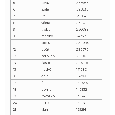
5
teraz
356966
6
stále
325838
7
už
292041
8
včera
261113
9
treba
256089
10
mnoho
247513
11
spolu
238080
12
opäť
236076
13
zároveň
211296
14
často
206188
15
neskôr
171080
16
ďalej
162760
17
úplne
149636
18
doma
145332
19
rovnako
143241
20
ešte
142441
21
vlani
129291