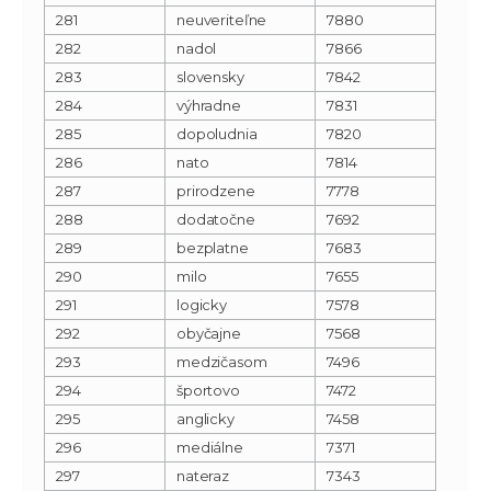
281
neuveriteľne
7880
282
nadol
7866
283
slovensky
7842
284
výhradne
7831
285
dopoludnia
7820
286
nato
7814
287
prirodzene
7778
288
dodatočne
7692
289
bezplatne
7683
290
milo
7655
291
logicky
7578
292
obyčajne
7568
293
medzičasom
7496
294
športovo
7472
295
anglicky
7458
296
mediálne
7371
297
nateraz
7343