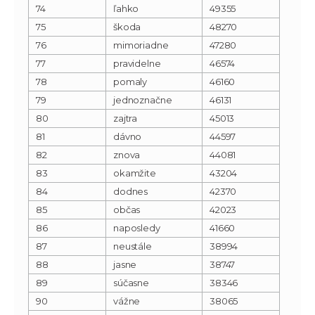
74
ľahko
49355
75
škoda
48270
76
mimoriadne
47280
77
pravidelne
46574
78
pomaly
46160
79
jednoznačne
46131
80
zajtra
45013
81
dávno
44597
82
znova
44081
83
okamžite
43204
84
dodnes
42370
85
občas
42023
86
naposledy
41660
87
neustále
38994
88
jasne
38747
89
súčasne
38346
90
vážne
38065