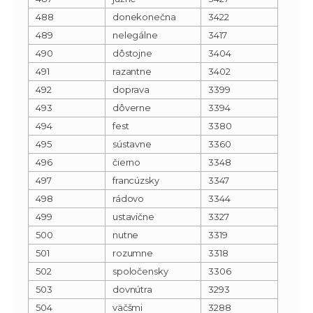
488
donekonečna
3422
489
nelegálne
3417
490
dôstojne
3404
491
razantne
3402
492
doprava
3399
493
dôverne
3394
494
fest
3380
495
sústavne
3360
496
čierno
3348
497
francúzsky
3347
498
rádovo
3344
499
ustavične
3327
500
nutne
3319
501
rozumne
3318
502
spoločensky
3306
503
dovnútra
3293
504
väčšmi
3288