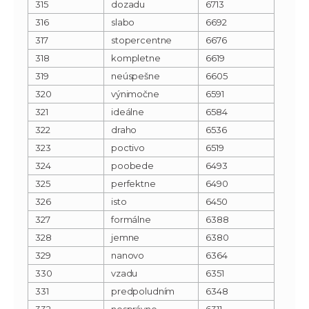
315
dozadu
6713
316
slabo
6692
317
stopercentne
6676
318
kompletne
6619
319
neúspešne
6605
320
výnimočne
6591
321
ideálne
6584
322
draho
6536
323
poctivo
6519
324
poobede
6493
325
perfektne
6490
326
isto
6450
327
formálne
6388
328
jemne
6380
329
nanovo
6364
330
vzadu
6351
331
predpoludním
6348
332
nesprávne
6311