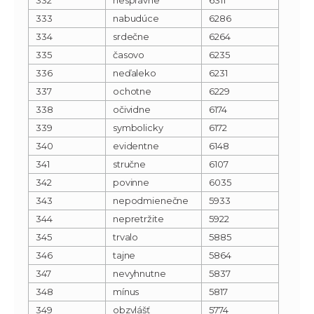
333
nabudúce
6286
334
srdečne
6264
335
časovo
6235
336
neďaleko
6231
337
ochotne
6229
338
očividne
6174
339
symbolicky
6172
340
evidentne
6148
341
stručne
6107
342
povinne
6035
343
nepodmienečne
5933
344
nepretržite
5922
345
trvalo
5885
346
tajne
5864
347
nevyhnutne
5837
348
mínus
5817
349
obzvlášť
5774