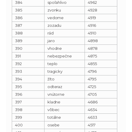
384
spoľahlivo
4962
385
zvonku
4928
386
vedome
4919
387
zozadu
4916
388
rád
4910
389
jaro
4898
390
vhodne
4878
391
nebezpečne
4875
392
teplo
4855
393
tragicky
4796
394
žlto
4795
395
odteraz
4725
396
vnútorne
4705
397
kladne
4686
398
vôbec
4634
399
totálne
4633
400
osebe
4517