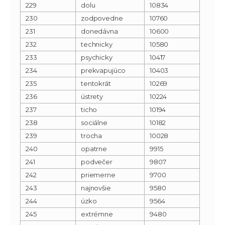
229
dolu
10834
230
zodpovedne
10760
231
donedávna
10600
232
technicky
10580
233
psychicky
10417
234
prekvapujúco
10403
235
tentokrát
10269
236
ústrety
10224
237
ticho
10194
238
sociálne
10182
239
trocha
10028
240
opatrne
9915
241
podvečer
9807
242
priemerne
9700
243
najnovšie
9580
244
úzko
9564
245
extrémne
9480