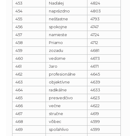
453
Naďalej
4824
454
naprázdno
4803
455
nešťastne
4793
456
spokojne
4747
457
namieste
4724
458
Priamo
4712
459
zozadu
4681
460
vedome
4673
461
Jaro
4671
462
profesionálne
4645
463
objektívne
4639
464
radikálne
4633
465
presvedčivo
4623
466
večne
4622
467
stručne
4619
468
vôbec
4599
469
spoľahlivo
4599