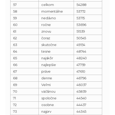
57
celkom
54288
58
momentálne
53772
59
nedávno
53715
60
ročne
53696
61
znovu
51539
62
čoraz
50545
63
skutočne
49154
64
tesne
48744
65
najskôr
48240
66
najlepšie
47759
67
práve
47610
68
denne
46796
69
Veľmi
46037
70
väčšinou
45839
71
spoločne
44540
72
osobne
44437
73
najprv
44345