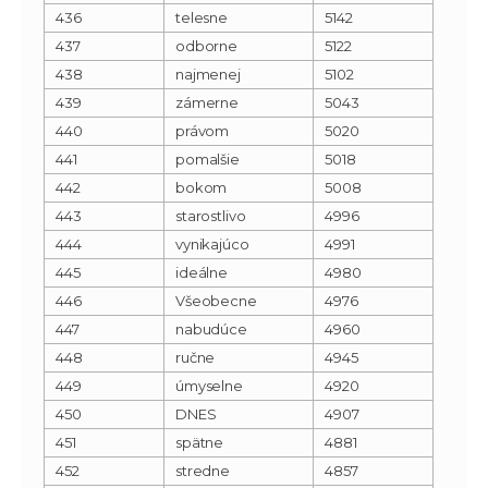
436
telesne
5142
437
odborne
5122
438
najmenej
5102
439
zámerne
5043
440
právom
5020
441
pomalšie
5018
442
bokom
5008
443
starostlivo
4996
444
vynikajúco
4991
445
ideálne
4980
446
Všeobecne
4976
447
nabudúce
4960
448
ručne
4945
449
úmyselne
4920
450
DNES
4907
451
spätne
4881
452
stredne
4857