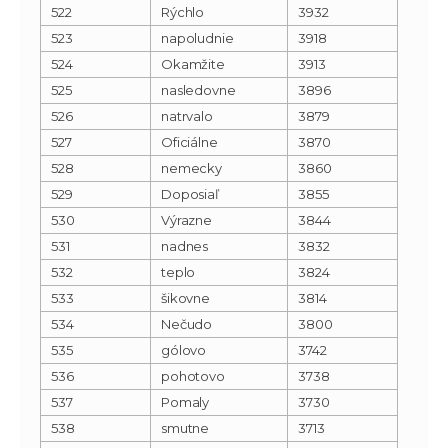
522
Rýchlo
3932
523
napoludnie
3918
524
Okamžite
3913
525
nasledovne
3896
526
natrvalo
3879
527
Oficiálne
3870
528
nemecky
3860
529
Doposiaľ
3855
530
Výrazne
3844
531
nadnes
3832
532
teplo
3824
533
šikovne
3814
534
Nečudo
3800
535
gólovo
3742
536
pohotovo
3738
537
Pomaly
3730
538
smutne
3713