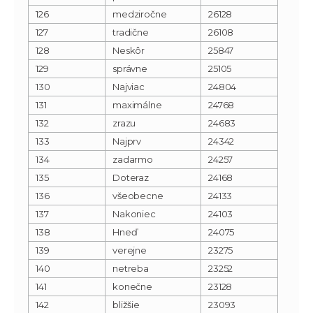
126
medziročne
26128
127
tradične
26108
128
Neskôr
25847
129
správne
25105
130
Najviac
24804
131
maximálne
24768
132
zrazu
24683
133
Najprv
24342
134
zadarmo
24257
135
Doteraz
24168
136
všeobecne
24133
137
Nakoniec
24103
138
Hneď
24075
139
verejne
23275
140
netreba
23252
141
konečne
23128
142
bližšie
23093