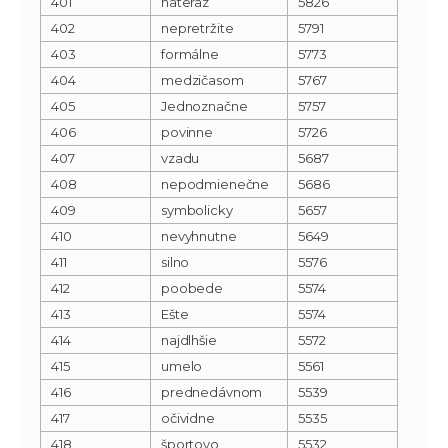
401
nateraz
5826
402
nepretržite
5791
403
formálne
5773
404
medzičasom
5767
405
Jednoznačne
5757
406
povinne
5726
407
vzadu
5687
408
nepodmienečne
5686
409
symbolicky
5657
410
nevyhnutne
5649
411
silno
5576
412
poobede
5574
413
Ešte
5574
414
najdlhšie
5572
415
umelo
5561
416
prednedávnom
5539
417
očividne
5535
418
športovo
5532