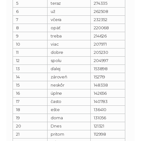
5
teraz
274335
6
už
262508
7
včera
232352
8
opäť
220068
9
treba
214626
10
viac
207971
11
dobre
205230
12
spolu
204997
13
ďalej
153898
14
zároveň
152719
15
neskôr
148338
16
úplne
142656
17
často
140783
18
ešte
136410
19
doma
131056
20
Dnes
121321
21
pritom
112998