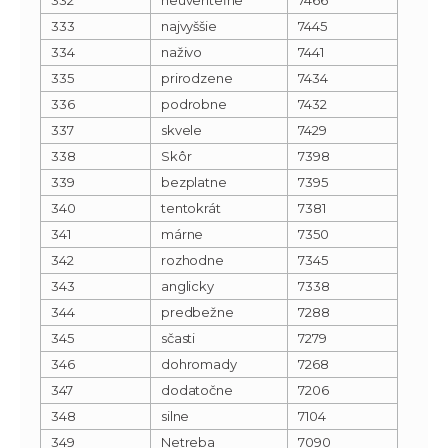
333
najvyššie
7445
334
naživo
7441
335
prirodzene
7434
336
podrobne
7432
337
skvele
7429
338
Skôr
7398
339
bezplatne
7395
340
tentokrát
7381
341
márne
7350
342
rozhodne
7345
343
anglicky
7338
344
predbežne
7288
345
sčasti
7279
346
dohromady
7268
347
dodatočne
7206
348
silne
7104
349
Netreba
7090