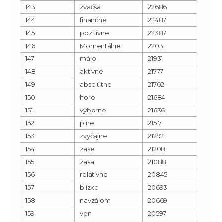
143
zväčša
22686
144
finančne
22487
145
pozitívne
22387
146
Momentálne
22031
147
málo
21931
148
aktívne
21777
149
absolútne
21702
150
hore
21684
151
výborne
21636
152
plne
21517
153
zvyčajne
21292
154
zase
21208
155
zasa
21088
156
relatívne
20845
157
blízko
20693
158
navzájom
20669
159
von
20597