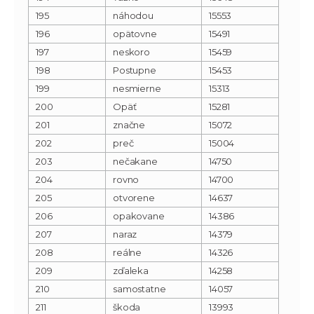
195
náhodou
15553
196
opätovne
15491
197
neskoro
15459
198
Postupne
15453
199
nesmierne
15313
200
Opäť
15281
201
značne
15072
202
preč
15004
203
nečakane
14750
204
rovno
14700
205
otvorene
14637
206
opakovane
14386
207
naraz
14379
208
reálne
14326
209
zďaleka
14258
210
samostatne
14057
211
škoda
13993