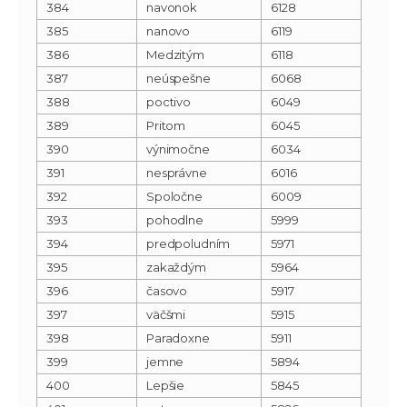
384
navonok
6128
385
nanovo
6119
386
Medzitým
6118
387
neúspešne
6068
388
poctivo
6049
389
Pritom
6045
390
výnimočne
6034
391
nesprávne
6016
392
Spoločne
6009
393
pohodlne
5999
394
predpoludním
5971
395
zakaždým
5964
396
časovo
5917
397
väčšmi
5915
398
Paradoxne
5911
399
jemne
5894
400
Lepšie
5845