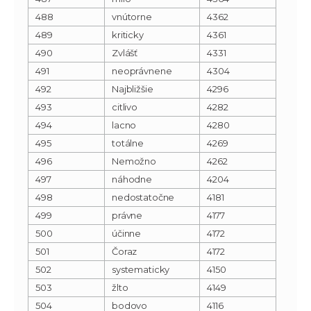
488
vnútorne
4362
489
kriticky
4361
490
Zvlášť
4331
491
neoprávnene
4304
492
Najbližšie
4296
493
citlivo
4282
494
lacno
4280
495
totálne
4269
496
Nemožno
4262
497
náhodne
4204
498
nedostatočne
4181
499
právne
4177
500
účinne
4172
501
Čoraz
4172
502
systematicky
4150
503
žlto
4149
504
bodovo
4116