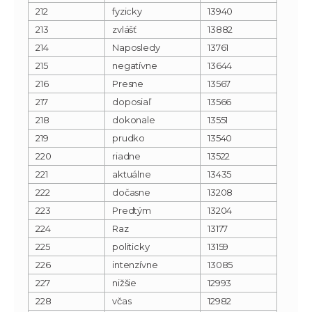
212
fyzicky
13940
213
zvlášť
13882
214
Naposledy
13761
215
negatívne
13644
216
Presne
13567
217
doposiaľ
13566
218
dokonale
13551
219
prudko
13540
220
riadne
13522
221
aktuálne
13435
222
dočasne
13208
223
Predtým
13204
224
Raz
13177
225
politicky
13159
226
intenzívne
13085
227
nižšie
12993
228
včas
12982