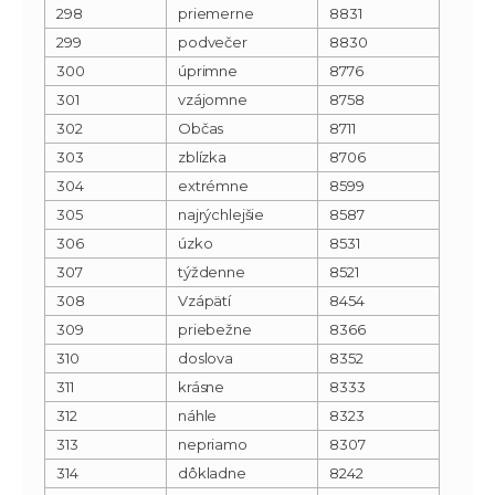
298
priemerne
8831
299
podvečer
8830
300
úprimne
8776
301
vzájomne
8758
302
Občas
8711
303
zblízka
8706
304
extrémne
8599
305
najrýchlejšie
8587
306
úzko
8531
307
týždenne
8521
308
Vzápätí
8454
309
priebežne
8366
310
doslova
8352
311
krásne
8333
312
náhle
8323
313
nepriamo
8307
314
dôkladne
8242