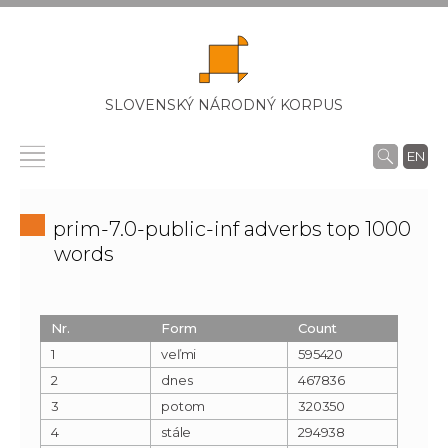
SLOVENSKÝ NÁRODNÝ KORPUS
EN
prim-7.0-public-inf adverbs top 1000
words
Nr.
Form
Count
1
veľmi
595420
2
dnes
467836
3
potom
320350
4
stále
294938