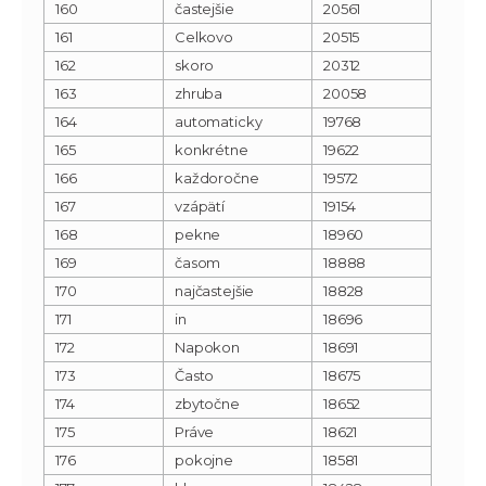
160
častejšie
20561
161
Celkovo
20515
162
skoro
20312
163
zhruba
20058
164
automaticky
19768
165
konkrétne
19622
166
každoročne
19572
167
vzápätí
19154
168
pekne
18960
169
časom
18888
170
najčastejšie
18828
171
in
18696
172
Napokon
18691
173
Často
18675
174
zbytočne
18652
175
Práve
18621
176
pokojne
18581