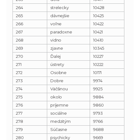
264
strelecky
10428
265
dávnejšie
10425
266
voľne
10422
267
paradoxne
10421
268
vidno
10410
269
zjavne
10345
270
Ďalej
10227
271
ústrety
10222
272
Osobne
10171
273
Dobre
9974
274
Väčšinou
9925
275
okolo
9884
276
príjemne
9860
277
sociálne
9793
278
medzitým
9766
279
Súčasne
9688
280
psychicky
9669