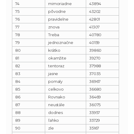
74
mimoriadne
43894
75
pôvodne
43202
76
pravidelne
42801
77
znova
41307
78
Treba
40780
79
jednoznačne
40159
80
krátko
39860
81
okamžite
39270
82
tentoraz
37988
83
jasne
37035
84
pomaly
36967
85
celkovo
36680
86
Rovnako
36469
87
neustále
36075
88
dodnes
35957
89
ľahko
35729
90
zle
35167