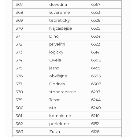
367
dovedna
6567
368
suverénne
6553
369
teoreticky
6528
370
Najčastejšie
6525
371
Dlho
6524
372
priveľmi
6522
373
logicky
6514
374
Oveľa
6506
375
jasno
6455
376
obyčajne
6393
377
Dodnes
6387
378
stopercentne
6297
379
Tesne
6244
380
isto
6240
381
kompletne
6210
382
perfektne
6152
383
Zrazu
6128