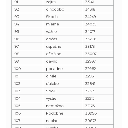
91
zajtra
35141
92
dlhodobo
34318
93
Škoda
34249
94
mierne
34035
95
vážne
34017
96
občas
33286
97
úspešne
33173
98
oficiálne
33007
99
dávno
32997
100
poriadne
32982
101
dlhšie
32951
102
ďaleko
32841
103
Spolu
32513
104
vyššie
32215
105
nemožno
32176
106
Podobne
30996
107
naplno
30873
108
vysoko
30759