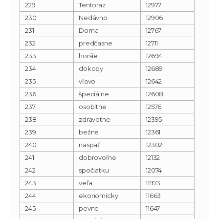
229
Tentoraz
12977
230
Nedávno
12906
231
Doma
12767
232
predčasne
12711
233
horšie
12694
234
dokopy
12689
235
vľavo
12642
236
špeciálne
12608
237
osobitne
12576
238
zdravotne
12395
239
bežne
12361
240
naspäť
12302
241
dobrovoľne
12132
242
spočiatku
12074
243
veľa
11973
244
ekonomicky
11663
245
pevne
11647