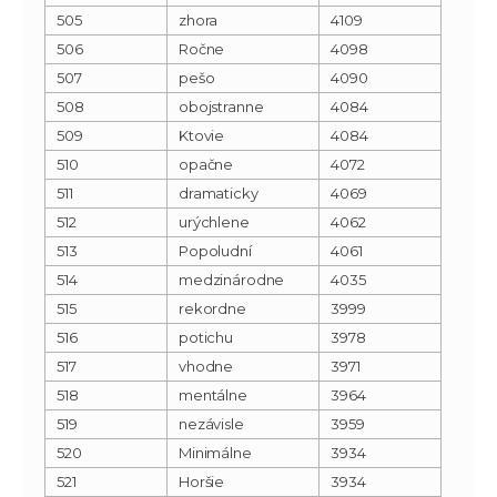
505
zhora
4109
506
Ročne
4098
507
pešo
4090
508
obojstranne
4084
509
Ktovie
4084
510
opačne
4072
511
dramaticky
4069
512
urýchlene
4062
513
Popoludní
4061
514
medzinárodne
4035
515
rekordne
3999
516
potichu
3978
517
vhodne
3971
518
mentálne
3964
519
nezávisle
3959
520
Minimálne
3934
521
Horšie
3934