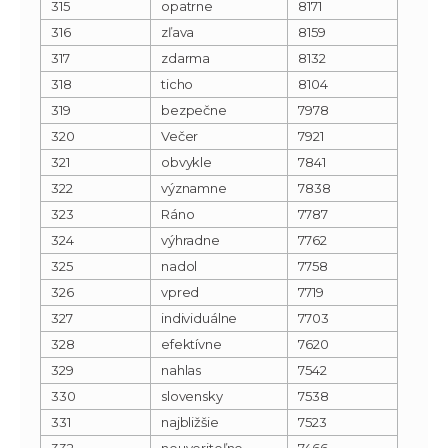
315
opatrne
8171
316
zľava
8159
317
zdarma
8132
318
ticho
8104
319
bezpečne
7978
320
Večer
7921
321
obvykle
7841
322
významne
7838
323
Ráno
7787
324
výhradne
7762
325
nadol
7758
326
vpred
7719
327
individuálne
7703
328
efektívne
7620
329
nahlas
7542
330
slovensky
7538
331
najbližšie
7523
332
neuveriteľne
7466