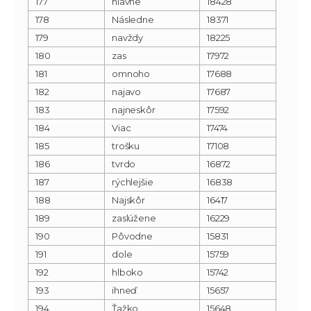
177
hlavne
18428
178
Následne
18371
179
navždy
18225
180
zas
17972
181
omnoho
17688
182
najavo
17687
183
najneskôr
17592
184
Viac
17474
185
trošku
17108
186
tvrdo
16872
187
rýchlejšie
16838
188
Najskôr
16417
189
zaslúžene
16229
190
Pôvodne
15831
191
dole
15759
192
hlboko
15742
193
ihneď
15657
194
Ťažko
15648