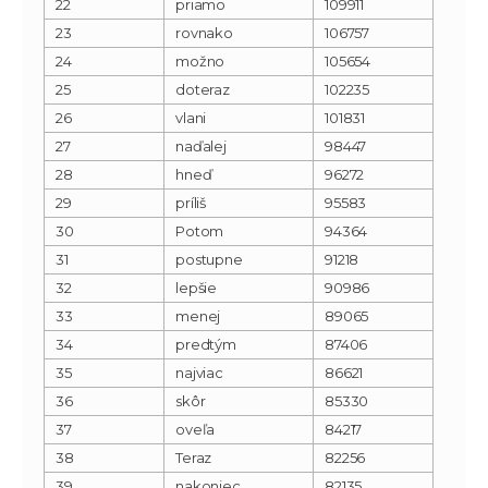
22
priamo
109911
23
rovnako
106757
24
možno
105654
25
doteraz
102235
26
vlani
101831
27
naďalej
98447
28
hneď
96272
29
príliš
95583
30
Potom
94364
31
postupne
91218
32
lepšie
90986
33
menej
89065
34
predtým
87406
35
najviac
86621
36
skôr
85330
37
oveľa
84217
38
Teraz
82256
39
nakoniec
82135