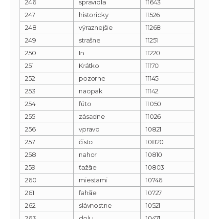
246
spravidla
11643
247
historicky
11526
248
výraznejšie
11268
249
strašne
11251
250
In
11220
251
Krátko
11170
252
pozorne
11145
253
naopak
11142
254
ľúto
11050
255
zásadne
11026
256
vpravo
10821
257
čisto
10820
258
nahor
10810
259
ťažšie
10803
260
miestami
10746
261
ľahšie
10727
262
slávnostne
10521
263
dolu
10471