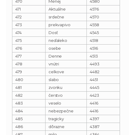
470
Menej
4580
471
Aktuálne
4576
472
srdečne
4570
473
prekvapivo
4558
474
Dosť
4545
475
neďaleko
4518
476
osebe
4516
477
Denne
4513
478
vnútri
4493
479
celkove
4482
480
slabo
4451
481
zvonku
4445
482
čerstvo
4423
483
veselo
4416
484
nebezpečne
4416
485
tragicky
4397
486
dôrazne
4387
487
milo
4364