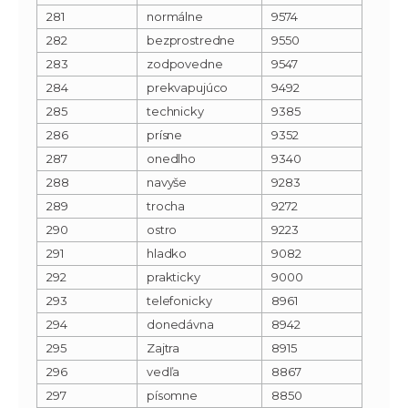
281
normálne
9574
282
bezprostredne
9550
283
zodpovedne
9547
284
prekvapujúco
9492
285
technicky
9385
286
prísne
9352
287
onedlho
9340
288
navyše
9283
289
trocha
9272
290
ostro
9223
291
hladko
9082
292
prakticky
9000
293
telefonicky
8961
294
donedávna
8942
295
Zajtra
8915
296
vedľa
8867
297
písomne
8850