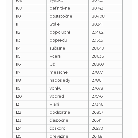
109
definitívne
30742
110
dostatočne
30408
111
Stále
30241
112
popoludní
29482
113
dopredu
29355
114
súčasne
28640
115
Včera
28636
116
Už
28309
117
mesačne
27877
118
naposledy
27801
119
vonku
27678
120
vopred
27576
121
Vlani
27346
122
podstatne
26857
123
čiastočne
26514
124
čoskoro
26270
125
prevažne
26168