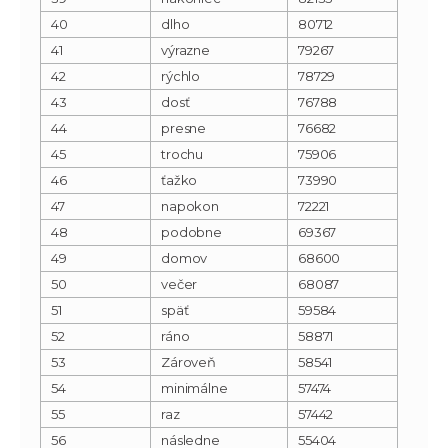
40
dlho
80712
41
výrazne
79267
42
rýchlo
78729
43
dosť
76788
44
presne
76682
45
trochu
75906
46
ťažko
73990
47
napokon
72221
48
podobne
69367
49
domov
68600
50
večer
68087
51
späť
59584
52
ráno
58871
53
Zároveň
58541
54
minimálne
57474
55
raz
57442
56
následne
55404