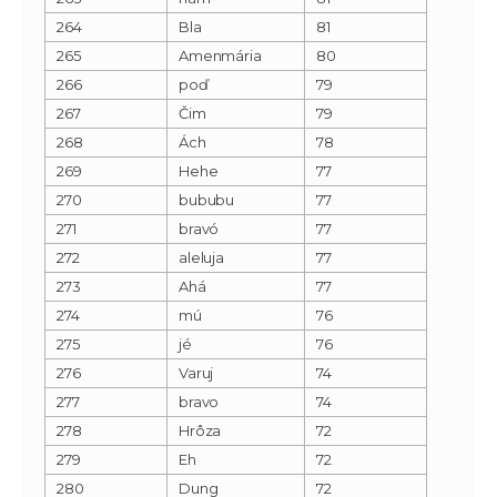
264
Bla
81
265
Amenmária
80
266
poď
79
267
Čim
79
268
Ách
78
269
Hehe
77
270
bububu
77
271
bravó
77
272
aleluja
77
273
Ahá
77
274
mú
76
275
jé
76
276
Varuj
74
277
bravo
74
278
Hrôza
72
279
Eh
72
280
Dung
72