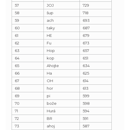
57
JOJ
729
58
šup
718
59
ach
693
60
taky
687
61
HE
679
62
Fu
673
63
Hop
657
64
kop
651
65
Ahojte
634
66
Ha
625
67
OH
614
68
hor
613
69
pi
599
70
bože
598
71
Hurá
594
72
BR
591
73
ahoj
587