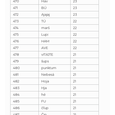
470
Hav
23
471
BÚ
23
472
Ajajaj
23
473
TÚ
22
474
marš
22
475
Lupi
22
476
HAM
22
477
AVE
22
478
vITAJTE
21
479
šups
21
480
punktum
21
481
Nebesá
21
482
Hoja
21
483
Hja
21
484
hé
21
485
FU
21
486
čľup
21
487
Čip
21