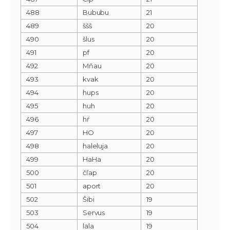
488
Bububu
21
489
ššš
20
490
šlus
20
491
pf
20
492
Mňau
20
493
kvak
20
494
hups
20
495
huh
20
496
hŕ
20
497
HO
20
498
haleluja
20
499
HaHa
20
500
čľap
20
501
aport
20
502
Šibi
19
503
Servus
19
504
lala
19