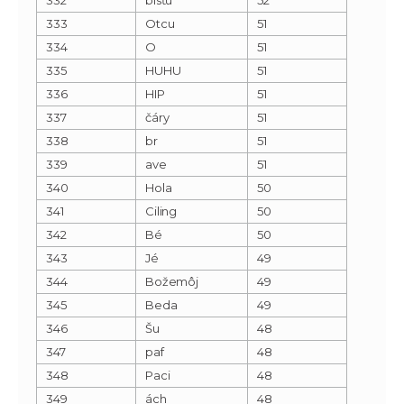
333
Otcu
51
334
O
51
335
HUHU
51
336
HIP
51
337
čáry
51
338
br
51
339
ave
51
340
Hola
50
341
Ciling
50
342
Bé
50
343
Jé
49
344
Božemôj
49
345
Beda
49
346
Šu
48
347
paf
48
348
Paci
48
349
ách
48