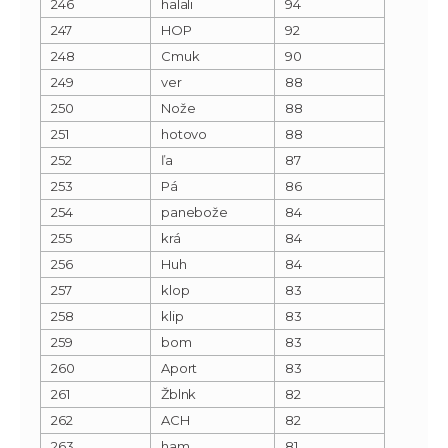
246
halali
94
247
HOP
92
248
Cmuk
90
249
ver
88
250
Nože
88
251
hotovo
88
252
ľa
87
253
Pá
86
254
panebože
84
255
krá
84
256
Huh
84
257
klop
83
258
klip
83
259
bom
83
260
Aport
83
261
Žblnk
82
262
ACH
82
263
ham
81