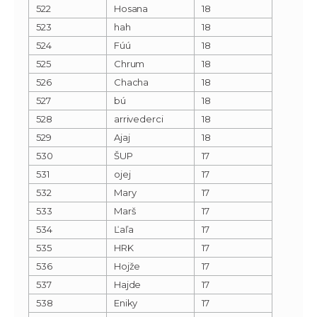
522
Hosana
18
523
hah
18
524
Fúú
18
525
Chrum
18
526
Chacha
18
527
bú
18
528
arrivederci
18
529
Ajaj
18
530
ŠUP
17
531
ojej
17
532
Mary
17
533
Marš
17
534
Ľaľa
17
535
HRK
17
536
Hojže
17
537
Hajde
17
538
Eniky
17