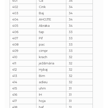
401
Gá
34
402
Cink
34
403
Baj
34
404
AHOJTE
34
405
Abraka
34
406
ťap
33
407
Pif
33
408
pac
33
409
cimpr
33
410
krach
32
411
ježišmária
32
412
Hybaj
32
413
Bim
32
414
adieu
32
415
uhm
31
416
IH
31
417
hoja
31
418
haf
31