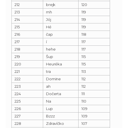
212
brejk
120
213
mh
119
214
Jój
119
215
Hé
119
216
čap
118
217
í
117
218
hehe
117
219
Šup
115
220
Heuréka
115
221
tra
113
222
Domine
112
223
ah
112
224
Dočerta
111
225
Na
110
226
Lup
109
227
Bzzz
109
228
Zdravíčko
107