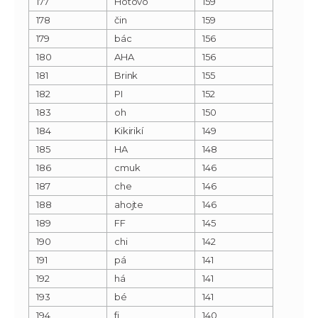
177
Hotovo
159
178
čin
159
179
bác
156
180
AHA
156
181
Brink
155
182
PI
152
183
oh
150
184
Kikirikí
149
185
HA
148
186
cmuk
146
187
che
146
188
ahojte
146
189
FF
145
190
chi
142
191
pá
141
192
há
141
193
bé
141
194
fi
140