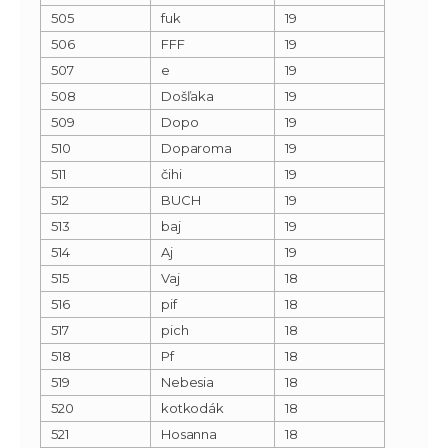
505
fuk
19
506
FFF
19
507
e
19
508
Došľaka
19
509
Dopo
19
510
Doparoma
19
511
čihi
19
512
BUCH
19
513
baj
19
514
Aj
19
515
Vaj
18
516
pif
18
517
pich
18
518
Pf
18
519
Nebesia
18
520
kotkodák
18
521
Hosanna
18