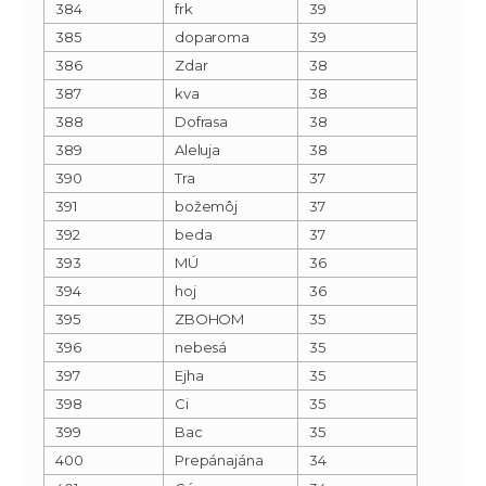
384
frk
39
385
doparoma
39
386
Zdar
38
387
kva
38
388
Dofrasa
38
389
Aleluja
38
390
Tra
37
391
božemôj
37
392
beda
37
393
MÚ
36
394
hoj
36
395
ZBOHOM
35
396
nebesá
35
397
Ejha
35
398
Ci
35
399
Bac
35
400
Prepánajána
34