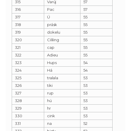
315
Varúj
57
316
Pac
57
317
Ú
55
318
prásk
55
319
dokelu
55
320
Cililing
55
321
cap
55
322
Adieu
55
323
Hups
54
324
Há
54
325
tralala
53
326
tiki
53
327
rup
53
328
hú
53
329
hr
53
330
cink
53
331
na
52
332
bisťu
52