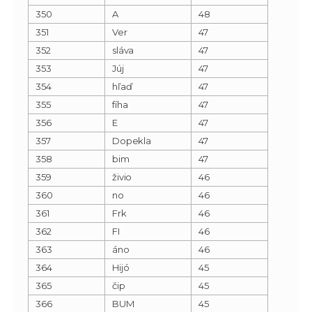
350
A
48
351
Ver
47
352
sláva
47
353
Júj
47
354
hľaď
47
355
fíha
47
356
E
47
357
Dopekla
47
358
bim
47
359
živio
46
360
no
46
361
Frk
46
362
FI
46
363
áno
46
364
Hijó
45
365
čip
45
366
BUM
45