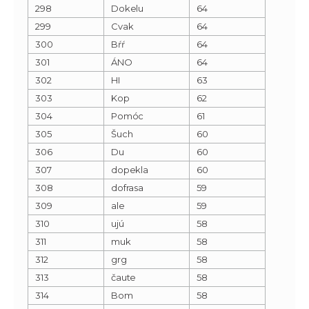
298
Dokelu
64
299
Cvak
64
300
Bŕŕ
64
301
ÁNO
64
302
HI
63
303
Kop
62
304
Pomóc
61
305
Šuch
60
306
Du
60
307
dopekla
60
308
dofrasa
59
309
ale
59
310
ujú
58
311
muk
58
312
grg
58
313
čaute
58
314
Bom
58