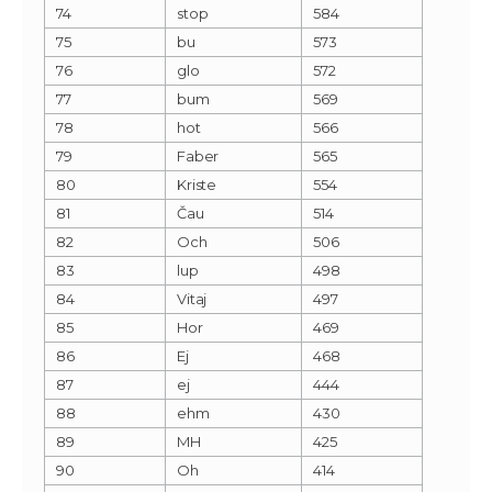
74
stop
584
75
bu
573
76
glo
572
77
bum
569
78
hot
566
79
Faber
565
80
Kriste
554
81
Čau
514
82
Och
506
83
lup
498
84
Vitaj
497
85
Hor
469
86
Ej
468
87
ej
444
88
ehm
430
89
MH
425
90
Oh
414