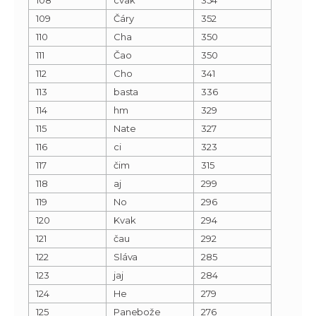
109
Čáry
352
110
Cha
350
111
Čao
350
112
Cho
341
113
basta
336
114
hm
329
115
Nate
327
116
ci
323
117
čim
315
118
aj
299
119
No
296
120
Kvak
294
121
čau
292
122
Sláva
285
123
jaj
284
124
He
279
125
Panebože
276