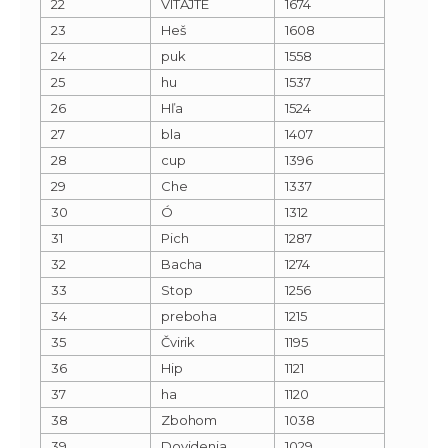
22
VITAJTE
1674
23
Heš
1608
24
puk
1558
25
hu
1537
26
Hľa
1524
27
bla
1407
28
cup
1396
29
Che
1337
30
Ó
1312
31
Pich
1287
32
Bacha
1274
33
Stop
1256
34
preboha
1215
35
Čvirik
1195
36
Hip
1121
37
ha
1120
38
Zbohom
1038
39
Dovidenia
1029