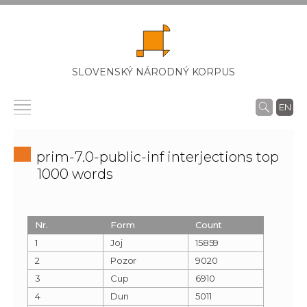
SLOVENSKÝ NÁRODNÝ KORPUS
EN
prim-7.0-public-inf interjections top
1000 words
Nr.
Form
Count
1
Joj
15859
2
Pozor
9020
3
Cup
6910
4
Dun
5011