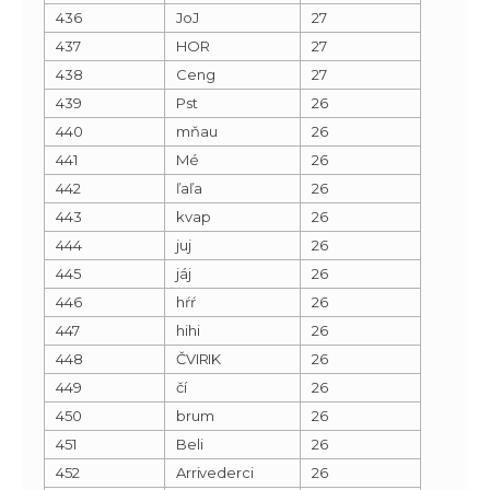
436
JoJ
27
437
HOR
27
438
Ceng
27
439
Pst
26
440
mňau
26
441
Mé
26
442
ľaľa
26
443
kvap
26
444
juj
26
445
jáj
26
446
hŕŕ
26
447
hihi
26
448
ČVIRIK
26
449
čí
26
450
brum
26
451
Beli
26
452
Arrivederci
26