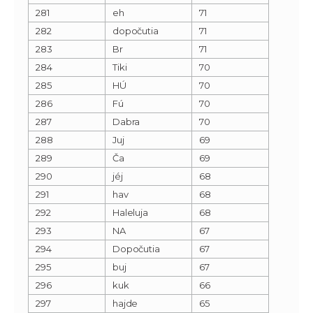
281
eh
71
282
dopočutia
71
283
Br
71
284
Tiki
70
285
HÚ
70
286
Fú
70
287
Dabra
70
288
Juj
69
289
Ča
69
290
jéj
68
291
hav
68
292
Haleluja
68
293
NA
67
294
Dopočutia
67
295
buj
67
296
kuk
66
297
hajde
65