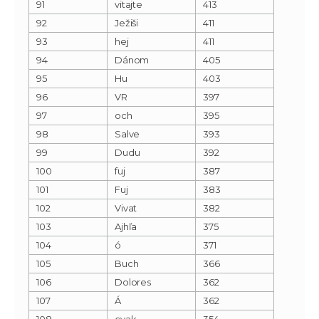
91
vitajte
413
92
Ježiši
411
93
hej
411
94
Dánom
405
95
Hu
403
96
VR
397
97
och
395
98
Salve
393
99
Dudu
392
100
fuj
387
101
Fuj
383
102
Vivat
382
103
Ajhľa
375
104
ó
371
105
Buch
366
106
Dolores
362
107
Á
362
108
cvak
354