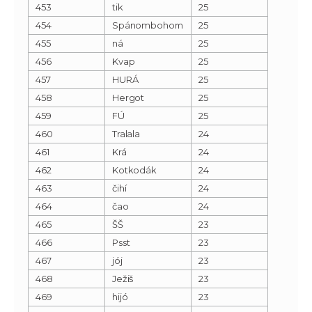
453
tik
25
454
Spánombohom
25
455
ná
25
456
Kvap
25
457
HURÁ
25
458
Hergot
25
459
FÚ
25
460
Tralala
24
461
Krá
24
462
Kotkodák
24
463
čihí
24
464
čao
24
465
ŠŠ
23
466
Psst
23
467
jój
23
468
Ježiš
23
469
hijó
23