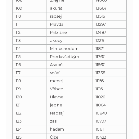
109
akurát
13664
110
radšej
13516
111
Pravda
13297
112
Približne
12487
113
akoby
12219
114
Mimochodom
11874
115
Predovšetkým
11767
116
Aspoň
11567
117
snáď
11338
118
menej
11156
119
Vôbec
11116
120
Hlavne
11020
121
jedine
11004
122
Naozaj
10849
123
zas
10797
124
hádam
10611
125
Čiže
10422