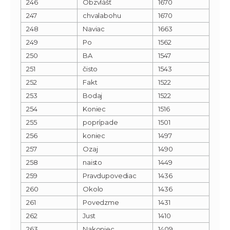
246
Obzvlášť
1670
247
chvalabohu
1670
248
Naviac
1663
249
Po
1562
250
BA
1547
251
čisto
1543
252
Fakt
1522
253
Bodaj
1522
254
Koniec
1516
255
poprípade
1501
256
koniec
1497
257
Ozaj
1490
258
naisto
1449
259
Pravdupovediac
1436
260
Okolo
1436
261
Povedzme
1431
262
Just
1410
263
Nakoniec
1409