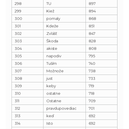
298
TU
897
299
Kiež
894
300
pomaly
868
301
Kdeže
851
302
Zvlášť
847
303
Škoda
828
304
akiste
808
305
napodiv
795
306
Tuším
740
307
Možnože
738
308
just
733
309
keby
719
310
ostatne
718
311
Ostatne
709
312
pravdupovediac
701
313
keď
692
314
Isto
692