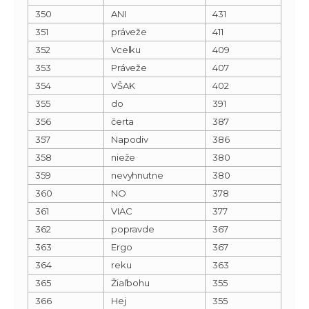
350
ANI
431
351
práveže
411
352
Vcelku
409
353
Práveže
407
354
VŠAK
402
355
do
391
356
čerta
387
357
Napodiv
386
358
nieže
380
359
nevyhnutne
380
360
NO
378
361
VIAC
377
362
popravde
367
363
Ergo
367
364
reku
363
365
Žiaľbohu
355
366
Hej
355