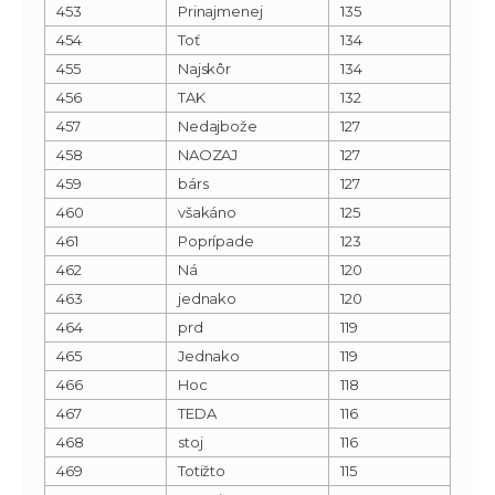
453
Prinajmenej
135
454
Toť
134
455
Najskôr
134
456
TAK
132
457
Nedajbože
127
458
NAOZAJ
127
459
bárs
127
460
všakáno
125
461
Poprípade
123
462
Ná
120
463
jednako
120
464
prd
119
465
Jednako
119
466
Hoc
118
467
TEDA
116
468
stoj
116
469
Totižto
115