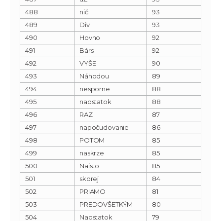
488
nič
93
489
Div
93
490
Hovno
92
491
Bárs
92
492
VYŠE
90
493
Náhodou
89
494
nesporne
88
495
naostatok
88
496
RAZ
87
497
napočudovanie
86
498
POTOM
85
499
naskrze
85
500
Naisto
85
501
skorej
84
502
PRIAMO
81
503
PREDOVŠETKÝM
80
504
Naostatok
79