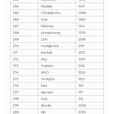
264
Radšej
1401
265
Chvalabohu
1388
266
Viac
1365
267
fakticky
1341
268
prinajmenej
1339
269
LEN
1298
270
nedajbože
1291
271
beztak
1275
272
Aby
1263
273
Trebárs
1262
274
ÁNO
1226
275
Horkýže
1190
276
fakt
1151
277
Apropo
1117
278
Ináč
1112
279
škoda
1098
280
AK
1090