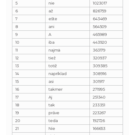
5
nie
1023017
6
až
826759
7
ešte
643469
8
ani
564509
9
A
465989
10
iba
443920
11
najmä
363179
12
tiež
320937
13
totiž
309385
14
napríklad
308916
15
asi
301917
16
takmer
271995
17
Aj
251340
18
tak
233351
19
práve
223267
20
teda
192726
21
Nie
166653