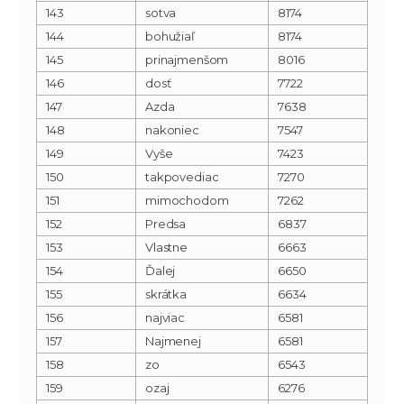
143
sotva
8174
144
bohužiaľ
8174
145
prinajmenšom
8016
146
dosť
7722
147
Azda
7638
148
nakoniec
7547
149
Vyše
7423
150
takpovediac
7270
151
mimochodom
7262
152
Predsa
6837
153
Vlastne
6663
154
Ďalej
6650
155
skrátka
6634
156
najviac
6581
157
Najmenej
6581
158
zo
6543
159
ozaj
6276