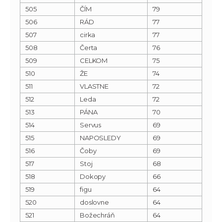
505
ČÍM
79
506
RÁD
77
507
cirka
77
508
Čerta
76
509
CELKOM
75
510
ŽE
74
511
VLASTNE
72
512
Leda
72
513
PÁNA
70
514
Servus
69
515
NAPOSLEDY
69
516
Čoby
69
517
Stoj
68
518
Dokopy
66
519
figu
64
520
doslovne
64
521
Božechráň
64