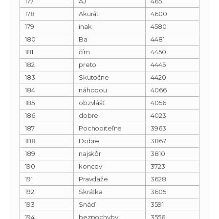
177
AJ
4651
178
Akurát
4600
179
inak
4580
180
Ba
4481
181
čím
4450
182
preto
4445
183
Skutočne
4420
184
náhodou
4066
185
obzvlášť
4056
186
dobre
4023
187
Pochopiteľne
3963
188
Dobre
3867
189
najskôr
3810
190
koncov
3723
191
Pravdaže
3628
192
Skrátka
3605
193
Snáď
3591
194
bezpochyby
3556