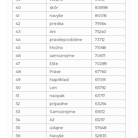
40
skôr
83898
41
navyše
80016
42
predsa
79564
43
Ani
75240
44
pravdepodobne
73712
45
Možno
71068
46
samozrejme
70671
47
Ešte
70289
48
Práve
67760
49
Napríklad
67091
50
Len
65792
51
naopak
63717
52
prípadne
63264
53
Samozrejme
61672
54
Až
61257
55
údajne
57648
56
Navyše
52835