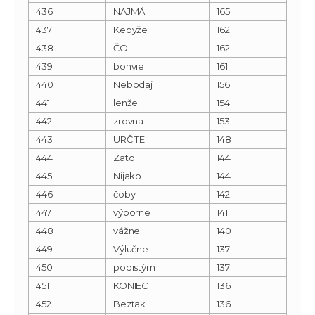
436
NAJMÄ
165
437
Kebyže
162
438
ČO
162
439
bohvie
161
440
Nebodaj
156
441
lenže
154
442
zrovna
153
443
URČITE
148
444
Zato
144
445
Nijako
144
446
čoby
142
447
výborne
141
448
vážne
140
449
Výlučne
137
450
podistým
137
451
KONIEC
136
452
Beztak
136