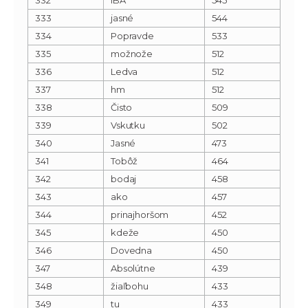
333
jasné
544
334
Popravde
533
335
možnože
512
336
Ledva
512
337
hm
512
338
Čisto
509
339
Vskutku
502
340
Jasné
473
341
Tobôž
464
342
bodaj
458
343
ako
457
344
prinajhoršom
452
345
kdeže
450
346
Dovedna
450
347
Absolútne
439
348
žiaľbohu
433
349
tu
433