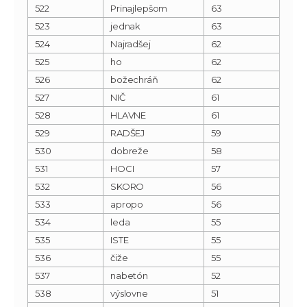
522
Prinajlepšom
63
523
jednak
63
524
Najradšej
62
525
ho
62
526
božechráň
62
527
NIČ
61
528
HLAVNE
61
529
RADŠEJ
59
530
dobreže
58
531
HOCI
57
532
SKORO
56
533
apropo
56
534
leda
55
535
ISTE
55
536
čiže
55
537
nabetón
52
538
výslovne
51