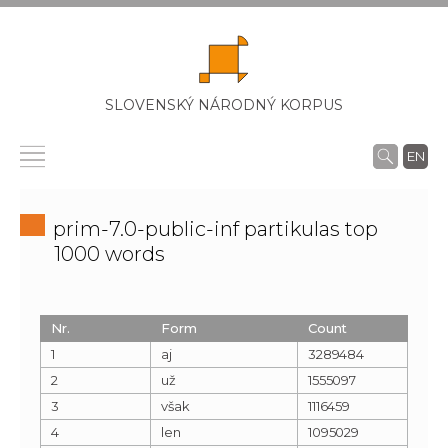
SLOVENSKÝ NÁRODNÝ KORPUS
EN
prim-7.0-public-inf partikulas top
1000 words
Nr.
Form
Count
1
aj
3289484
2
už
1555097
3
však
1116459
4
len
1095029