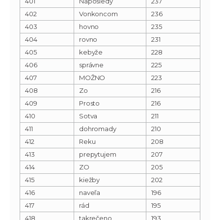
401
Naposledy
237
402
Vonkoncom
236
403
hovno
235
404
rovno
231
405
kebyže
228
406
správne
225
407
MOŽNO
223
408
Zo
216
409
Prosto
216
410
Sotva
211
411
dohromady
210
412
Reku
208
413
prepytujem
207
414
ZO
205
415
kiežby
202
416
naveľa
196
417
rád
195
418
takrečeno
193