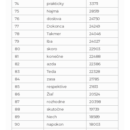
74
prakticky
33711
75
Najmä
28519
76
doslova
24750
77
Dokonca
24249
78
Takmer
24046
79
Iba
24027
80
skoro
22903
81
konečne
22488
82
azda
22386
83
Teda
22328
84
zasa
21785
85
respektíve
21613
86
Žiaľ
20524
87
rozhodne
20398
88
skutočne
19739
89
Nech
18589
90
napokon
18003