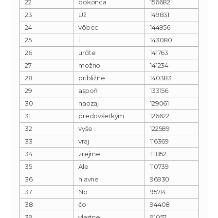
22
dokonca
156682
23
Už
149831
24
vôbec
144956
25
i
143080
26
určite
141763
27
možno
141234
28
približne
140383
29
aspoň
133156
30
naozaj
129061
31
predovšetkým
126622
32
vyše
122589
33
vraj
116369
34
zrejme
111852
35
Ale
110739
36
hlavne
96930
37
No
95714
38
čo
94408
39
vlastne
91057