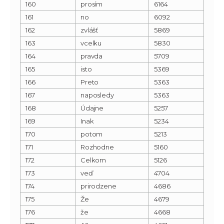
160
prosím
6164
161
no
6092
162
zvlášť
5869
163
vcelku
5830
164
pravda
5709
165
isto
5369
166
Preto
5363
167
naposledy
5363
168
Údajne
5257
169
Inak
5234
170
potom
5213
171
Rozhodne
5160
172
Celkom
5126
173
veď
4704
174
prirodzene
4686
175
Že
4679
176
že
4668