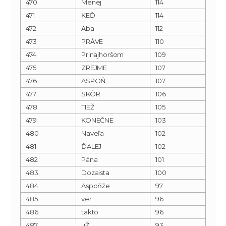
470
Menej
114
471
KEĎ
114
472
Aba
112
473
PRÁVE
110
474
Prinajhoršom
109
475
ZREJME
107
476
ASPOŇ
107
477
SKÔR
106
478
TIEŽ
105
479
KONEČNE
103
480
Naveľa
102
481
ĎALEJ
102
482
Pána
101
483
Dozaista
100
484
Aspoňže
97
485
ver
96
486
takto
96
487
uŽ
93