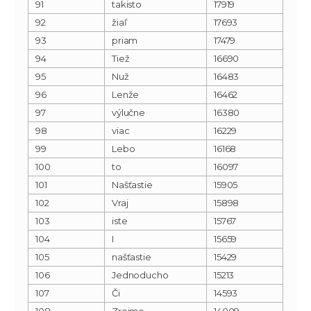
91
takisto
17919
92
žiaľ
17693
93
priam
17479
94
Tiež
16690
95
Nuž
16483
96
Lenže
16462
97
výlučne
16380
98
viac
16229
99
Lebo
16168
100
to
16097
101
Našťastie
15905
102
Vraj
15898
103
iste
15767
104
I
15659
105
našťastie
15429
106
Jednoducho
15213
107
Či
14593
108
Zrejme
14009