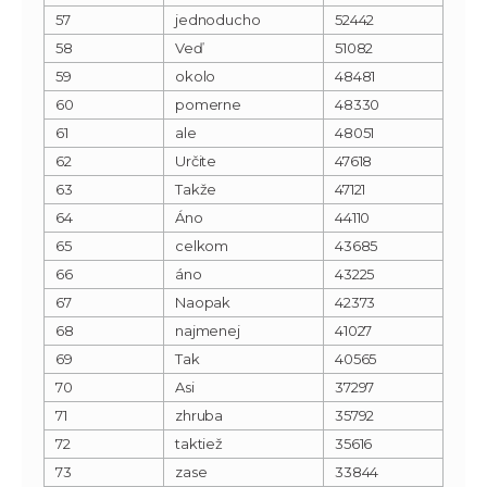
57
jednoducho
52442
58
Veď
51082
59
okolo
48481
60
pomerne
48330
61
ale
48051
62
Určite
47618
63
Takže
47121
64
Áno
44110
65
celkom
43685
66
áno
43225
67
Naopak
42373
68
najmenej
41027
69
Tak
40565
70
Asi
37297
71
zhruba
35792
72
taktiež
35616
73
zase
33844