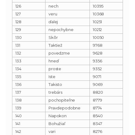
126
nech
10395
127
veru
10368
128
ďalej
10251
129
nepochybne
10212
130
Skôr
10050
131
Taktiež
9768
132
povedzme
9628
133
hneď
9356
134
proste
9352
135
Iste
9071
136
Takisto
9069
137
trebárs
8820
138
pochopiteľne
8779
139
Pravdepodobne
8774
140
Napokon
8540
141
Bohužiaľ
8347
142
vari
8276