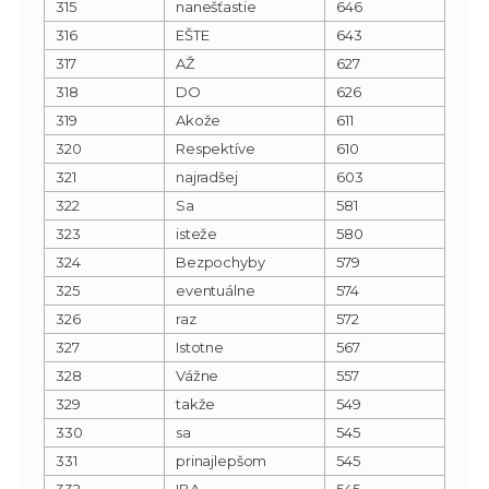
315
nanešťastie
646
316
EŠTE
643
317
AŽ
627
318
DO
626
319
Akože
611
320
Respektíve
610
321
najradšej
603
322
Sa
581
323
isteže
580
324
Bezpochyby
579
325
eventuálne
574
326
raz
572
327
Istotne
567
328
Vážne
557
329
takže
549
330
sa
545
331
prinajlepšom
545
332
IBA
545