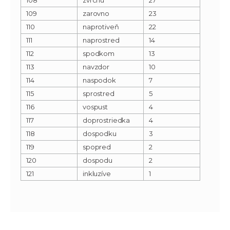
109
zarovno
23
110
naprotiveň
22
111
naprostred
14
112
spodkom
13
113
navzdor
10
114
naspodok
7
115
sprostred
5
116
vospust
4
117
doprostriedka
4
118
dospodku
3
119
spopred
2
120
dospodu
2
121
inkluzíve
1