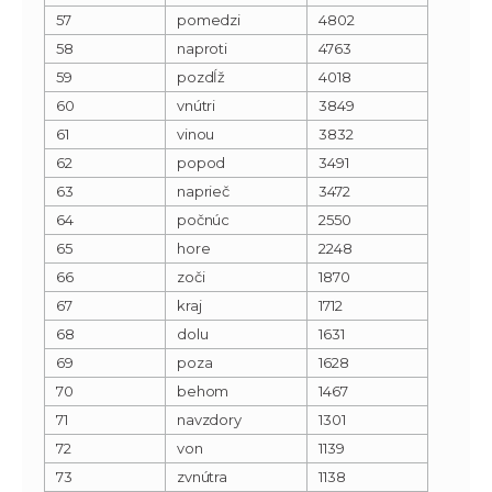
57
pomedzi
4802
58
naproti
4763
59
pozdĺž
4018
60
vnútri
3849
61
vinou
3832
62
popod
3491
63
naprieč
3472
64
počnúc
2550
65
hore
2248
66
zoči
1870
67
kraj
1712
68
dolu
1631
69
poza
1628
70
behom
1467
71
navzdory
1301
72
von
1139
73
zvnútra
1138