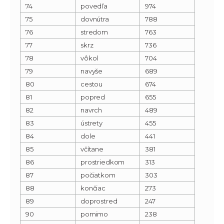
74
povedľa
974
75
dovnútra
788
76
stredom
763
77
skrz
736
78
vôkol
704
79
navyše
689
80
cestou
674
81
popred
655
82
navrch
489
83
ústrety
455
84
dole
441
85
včítane
381
86
prostriedkom
313
87
počiatkom
303
88
končiac
273
89
doprostred
247
90
pomimo
238