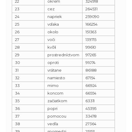
22
okrem
324918
23
cez
264531
24
napriek
259090
25
vďaka
166254
26
okolo
151363
27
voči
139715
28
kvôli
99610
29
prostredníctvom
97265
30
oproti
91074
31
vrátane
86188
32
namiesto
67154
33
mimo
66924
34
koncom
66554
35
začiatkom
63311
36
popri
45395
37
pomocou
33478
38
vedľa
27364
39
spomedzi
25153