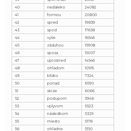
40
neďaleko
24082
41
formou
20800
42
spred
19859
43
spod
17638
44
vyše
16546
45
zásluhou
15908
46
spoza
15007
47
uprostred
14546
48
ohľadom
10915
49
blízko
7324
50
ponad
6590
51
skrze
6066
52
postupom
5946
53
vplyvom
5523
54
následkom
5329
55
miesto
5178
56
ohľadne
5150