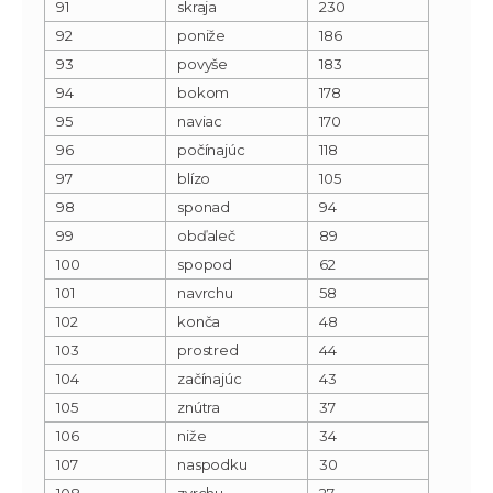
91
skraja
230
92
poniže
186
93
povyše
183
94
bokom
178
95
naviac
170
96
počínajúc
118
97
blízo
105
98
sponad
94
99
obďaleč
89
100
spopod
62
101
navrchu
58
102
konča
48
103
prostred
44
104
začínajúc
43
105
znútra
37
106
niže
34
107
naspodku
30
108
zvrchu
27