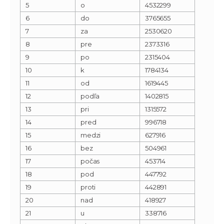
5
o
4532299
6
do
3765655
7
za
2530620
8
pre
2373316
9
po
2315404
10
k
1784134
11
od
1619445
12
podľa
1402815
13
pri
1315572
14
pred
996718
15
medzi
627916
16
bez
504961
17
počas
453714
18
pod
447792
19
proti
442891
20
nad
418927
21
u
338716