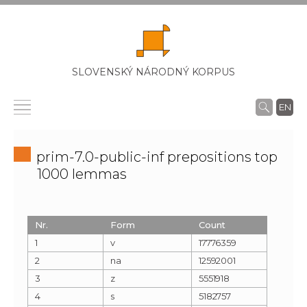
SLOVENSKÝ NÁRODNÝ KORPUS
EN
prim-7.0-public-inf prepositions top
1000 lemmas
Nr.
Form
Count
1
v
17776359
2
na
12592001
3
z
5551918
4
s
5182757