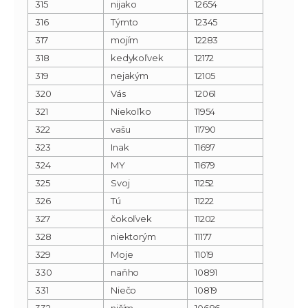
315
nijako
12654
316
Týmto
12345
317
mojím
12283
318
kedykoľvek
12172
319
nejakým
12105
320
Vás
12061
321
Niekoľko
11954
322
vašu
11790
323
Inak
11697
324
MY
11679
325
Svoj
11252
326
Tú
11222
327
čokoľvek
11202
328
niektorým
11177
329
Moje
11019
330
naňho
10891
331
Niečo
10819
332
ničím
10686