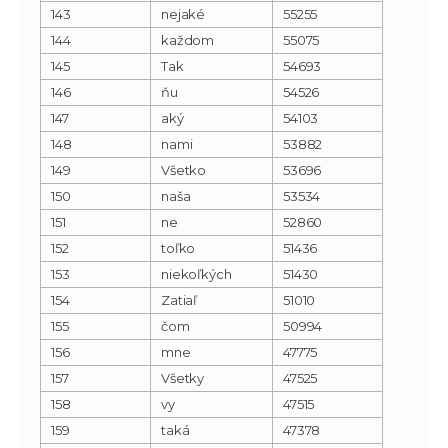
143
nejaké
55255
144
každom
55075
145
Tak
54693
146
ňu
54526
147
aký
54103
148
nami
53882
149
Všetko
53696
150
naša
53534
151
ne
52860
152
toľko
51436
153
niekoľkých
51430
154
Zatiaľ
51010
155
čom
50994
156
mne
47775
157
Všetky
47525
158
vy
47515
159
taká
47378