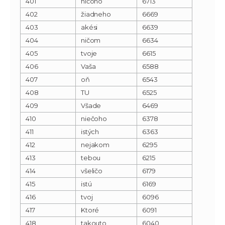
401
ničoho
6713
402
žiadneho
6669
403
akési
6639
404
ničom
6634
405
tvoje
6615
406
Vaša
6588
407
oň
6543
408
TU
6525
409
Všade
6469
410
niečoho
6378
411
istých
6363
412
nejakom
6295
413
tebou
6215
414
všeličo
6179
415
istú
6169
416
tvoj
6096
417
Ktoré
6091
418
takouto
6040