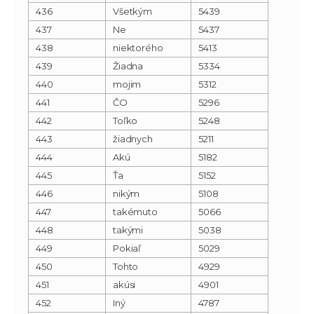
436
Všetkým
5439
437
Ne
5437
438
niektorého
5413
439
Žiadna
5334
440
mojim
5312
441
ČO
5296
442
Toľko
5248
443
žiadnych
5211
444
Akú
5182
445
Ťa
5152
446
nikým
5108
447
takémuto
5066
448
takými
5038
449
Pokiaľ
5029
450
Tohto
4929
451
akúsi
4901
452
Iný
4787