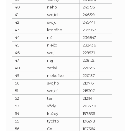
40
neho
249195
41
svojich
246519
42
svoju
245441
43
ktorého
239937
44
nič
236847
45
niečo
232436
46
svoj
229931
47
nej
228152
48
zatiaľ
220797
49
niekoľko
220137
50
svojho
219716
51
svojej
215307
52
ten
212114
53
vždy
202730
54
každý
197835
55
týchto
196278
56
Čo
187364