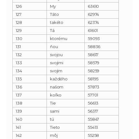
126
My
63610
127
Táto
62974
128
takéto
62374
129
Tá
61601
130
ktorému
59093
131
ňou
58836
132
svojou
58617
133
svojimi
58579
134
svojim
58259
135
každého
58195
136
našom
57873
137
koľko
57701
138
Tie
56613
139
sami
56317
140
tú
55847
141
Tieto
55413
142
môj
55258