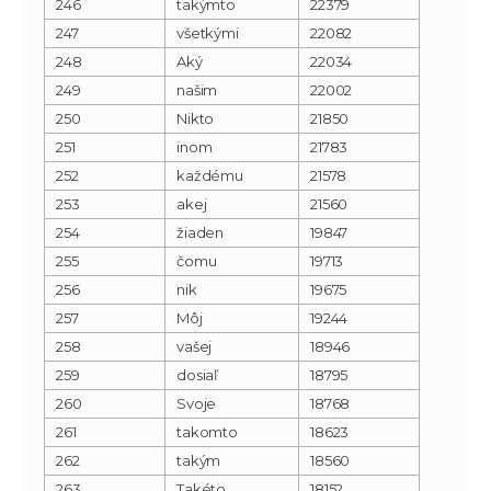
246
takýmto
22379
247
všetkými
22082
248
Aký
22034
249
našim
22002
250
Nikto
21850
251
inom
21783
252
každému
21578
253
akej
21560
254
žiaden
19847
255
čomu
19713
256
nik
19675
257
Môj
19244
258
vašej
18946
259
dosiaľ
18795
260
Svoje
18768
261
takomto
18623
262
takým
18560
263
Takéto
18152