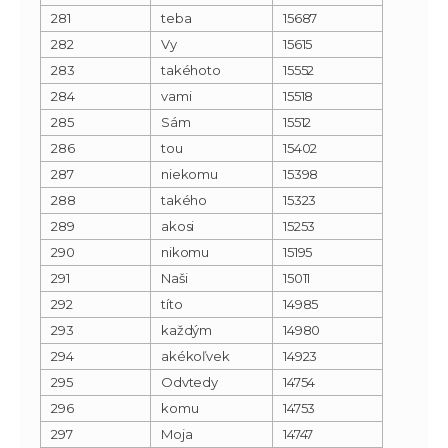
281
teba
15687
282
Vy
15615
283
takéhoto
15552
284
vami
15518
285
Sám
15512
286
tou
15402
287
niekomu
15398
288
takého
15323
289
akosi
15253
290
nikomu
15195
291
Naši
15011
292
títo
14985
293
každým
14980
294
akékoľvek
14923
295
Odvtedy
14754
296
komu
14753
297
Moja
14747