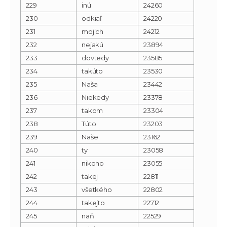
229
inú
24260
230
odkiaľ
24220
231
mojich
24212
232
nejakú
23894
233
dovtedy
23585
234
takúto
23530
235
Naša
23442
236
Niekedy
23378
237
takom
23304
238
Túto
23203
239
Naše
23162
240
ty
23058
241
nikoho
23055
242
takej
22811
243
všetkého
22802
244
takejto
22712
245
naň
22529