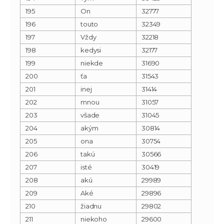
195
On
32777
196
touto
32349
197
Vždy
32218
198
kedysi
32177
199
niekde
31690
200
ťa
31543
201
inej
31414
202
mnou
31057
203
všade
31045
204
akým
30814
205
ona
30754
206
takú
30566
207
isté
30419
208
akú
29989
209
Aké
29896
210
žiadnu
29802
211
niekoho
29600