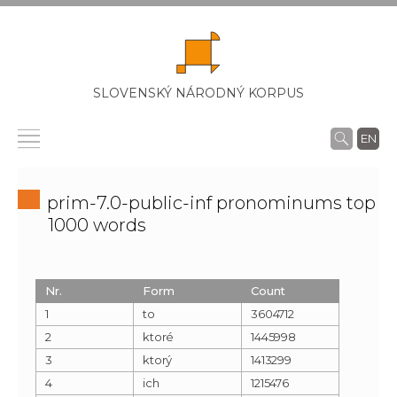
SLOVENSKÝ NÁRODNÝ KORPUS
EN
prim-7.0-public-inf pronominums top
1000 words
Nr.
Form
Count
1
to
3604712
2
ktoré
1445998
3
ktorý
1413299
4
ich
1215476