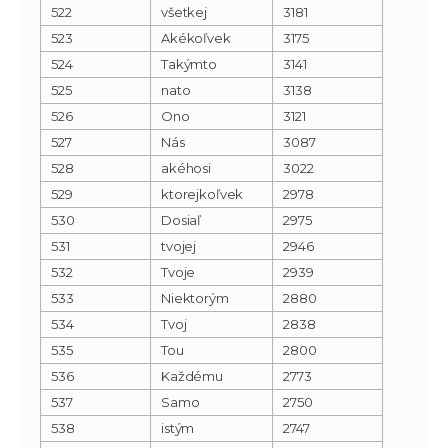
522
všetkej
3181
523
Akékoľvek
3175
524
Takýmto
3141
525
nato
3138
526
Ono
3121
527
Nás
3087
528
akéhosi
3022
529
ktorejkoľvek
2978
530
Dosiaľ
2975
531
tvojej
2946
532
Tvoje
2939
533
Niektorým
2880
534
Tvoj
2838
535
Tou
2800
536
Každému
2773
537
Samo
2750
538
istým
2747