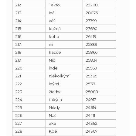
212
Takto
29288
213
iná
28076
214
váš
27799
215
každá
27690
216
koho
26419
217
iní
25869
218
každé
25866
219
Nič
25834
220
inde
25560
221
niekoľkými
25385
222
inými
25177
223
žiadna
25088
224
takých
24917
225
Nikdy
24614
226
Náš
24411
227
aká
24382
228
Kde
24307