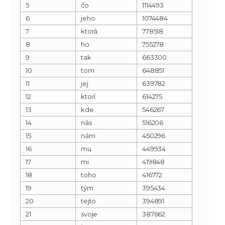
5
čo
1114493
6
jeho
1074484
7
ktorá
778518
8
ho
755278
9
tak
663300
10
tom
648851
11
jej
639782
12
ktorí
614275
13
kde
546267
14
nás
516206
15
nám
450296
16
mu
449934
17
mi
419848
18
toho
416772
19
tým
395434
20
tejto
394891
21
svoje
387662