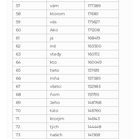
57
vám
177389
58
ktorom
176161
59
vás
175627
60
Ako
171208
61
ja
168419
62
iné
163500
63
vtedy
160172
64
kto
160049
65
tieto
157619
66
mňa
157385
67
všetci
152983
68
ňom
151795
69
Jeho
148768
70
túto
146760
71
ktorým
146143
72
tých
144448
73
našich
141368