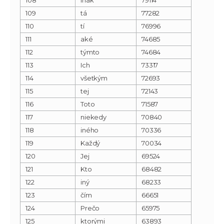
109
tá
77282
110
tí
76996
111
aké
74685
112
týmto
74684
113
Ich
73317
114
všetkým
72693
115
tej
72143
116
Toto
71587
117
niekedy
70840
118
iného
70336
119
Každý
70034
120
Jej
69524
121
Kto
68482
122
iný
68233
123
čím
66651
124
Prečo
65975
125
ktorými
63893