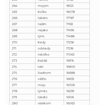
264
mojom
18123
265
Koľko
18078
266
takisto
17787
267
naším
17612
268
nejako
17496
269
tými
17488
270
Kedy
17256
271
odvtedy
17218
272
natoľko
17063
273
Každá
16974
274
takí
16800
275
žiadnom
16688
276
vášho
16655
277
moju
16306
278
týmito
16299
279
takáto
16106
280
všetkom
16063