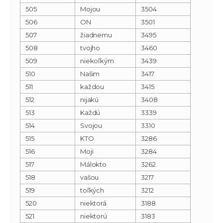
505
Mojou
3504
506
ON
3501
507
žiadnemu
3495
508
tvojho
3460
509
niekoľkým
3439
510
Našim
3417
511
každou
3415
512
nijakú
3408
513
Každú
3339
514
Svojou
3310
515
KTO
3286
516
Moji
3284
517
Málokto
3262
518
vašou
3217
519
toľkých
3212
520
niektorá
3188
521
niektorú
3183