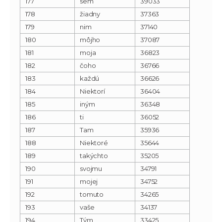
177
sem
39033
178
žiadny
37363
179
nim
37140
180
môjho
37087
181
moja
36823
182
čoho
36766
183
každú
36626
184
Niektorí
36404
185
iným
36348
186
ti
36052
187
Tam
35936
188
Niektoré
35644
189
takýchto
35205
190
svojmu
34791
191
mojej
34752
192
tomuto
34265
193
vaše
34137
194
Tým
33425