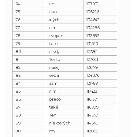
74
tie
137031
75
ako
136226
76
iných
134642
77
ním
134286
78
svojom
132892
79
toto
131550
80
nikdy
127261
81
Tento
127021
82
našej
126179
83
seba
124076
84
sám
121789
85
nimi
117422
86
prečo
116137
87
také
116099
88
Ten
114647
89
niektorých
114349
90
my
112069