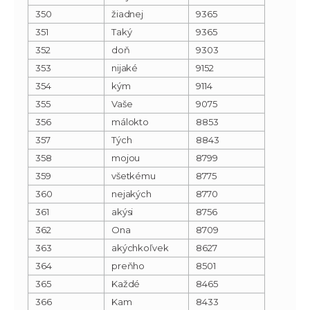
350
žiadnej
9365
351
Taký
9365
352
doň
9303
353
nijaké
9152
354
kým
9114
355
Vaše
9075
356
málokto
8853
357
Tých
8843
358
mojou
8799
359
všetkému
8775
360
nejakých
8770
361
akýsi
8756
362
Ona
8709
363
akýchkoľvek
8627
364
preňho
8501
365
Každé
8465
366
Kam
8433