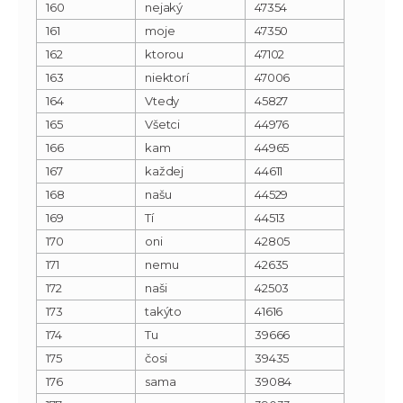
160
nejaký
47354
161
moje
47350
162
ktorou
47102
163
niektorí
47006
164
Vtedy
45827
165
Všetci
44976
166
kam
44965
167
každej
44611
168
našu
44529
169
Tí
44513
170
oni
42805
171
nemu
42635
172
naši
42503
173
takýto
41616
174
Tu
39666
175
čosi
39435
176
sama
39084