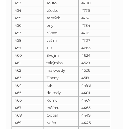
453
Touto
4780
454
všetku
4776
455
samých
4752
456
ony
4734
457
nikam
4716
458
vaším
4707
459
TO
4665
460
Svojím
4624
461
takýmito
4529
462
málokedy
4526
463
Žiadny
4519
464
Nik
4483
465
dokedy
4481
466
Komu
4467
467
môjmu
4465
468
Odtiaľ
4449
469
Načo
4446