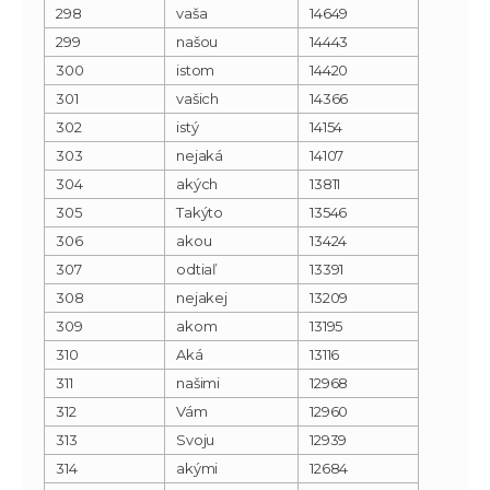
298
vaša
14649
299
našou
14443
300
istom
14420
301
vašich
14366
302
istý
14154
303
nejaká
14107
304
akých
13811
305
Takýto
13546
306
akou
13424
307
odtiaľ
13391
308
nejakej
13209
309
akom
13195
310
Aká
13116
311
našimi
12968
312
Vám
12960
313
Svoju
12939
314
akými
12684