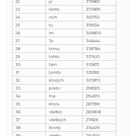
22
ju
376665
23
tento
370699
24
nich
363753
25
tu
359534
26
im
349800
27
To
346444
28
tomu
338784
29
tohto
337430
30
tam
335672
31
tomto
329592
32
ktorých
307870
33
preto
298925
34
ma
294670
35
ktorú
287596
36
všetko
283808
37
všetkých
276126
38
ktorej
274409
39
všetky
254500