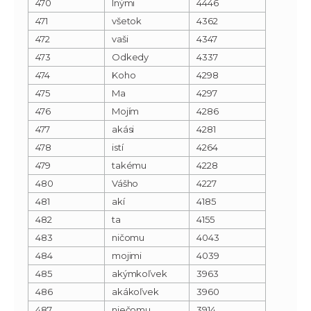
470
Inými
4446
471
všetok
4362
472
vaši
4347
473
Odkedy
4337
474
Koho
4298
475
Ma
4297
476
Mojím
4286
477
akási
4281
478
istí
4264
479
takému
4228
480
Vášho
4227
481
akí
4185
482
ta
4155
483
ničomu
4043
484
mojimi
4039
485
akýmkoľvek
3963
486
akákoľvek
3960
487
niečomu
3914