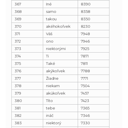
367
Iné
8390
368
samo
8358
369
takou
8350
370
akéhokoľvek
8230
371
Váš
7948
372
ono
7946
373
niektorými
7925
374
Ti
7871
375
Také
7811
376
akýkoľvek
7788
377
Žiadne
7771
378
niekam
7504
379
akúkoľvek
7457
380
Títo
7423
381
tebe
7365
382
ináč
7346
383
niektorý
7330