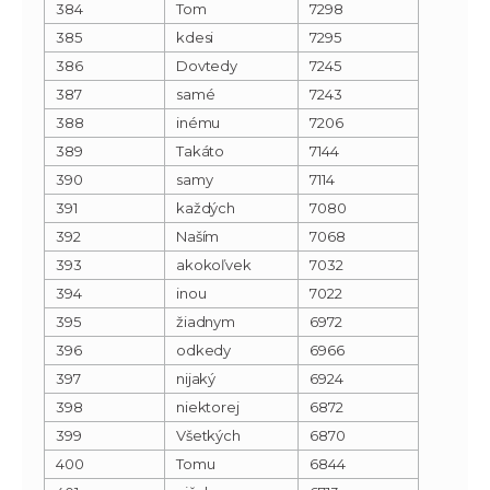
384
Tom
7298
385
kdesi
7295
386
Dovtedy
7245
387
samé
7243
388
inému
7206
389
Takáto
7144
390
samy
7114
391
každých
7080
392
Naším
7068
393
akokoľvek
7032
394
inou
7022
395
žiadnym
6972
396
odkedy
6966
397
nijaký
6924
398
niektorej
6872
399
Všetkých
6870
400
Tomu
6844