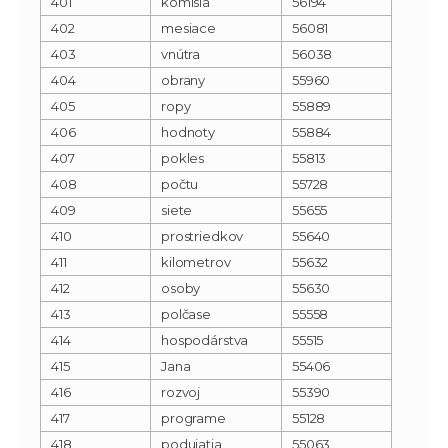
401
komisia
56194
402
mesiace
56081
403
vnútra
56038
404
obrany
55960
405
ropy
55889
406
hodnoty
55884
407
pokles
55813
408
počtu
55728
409
siete
55655
410
prostriedkov
55640
411
kilometrov
55632
412
osoby
55630
413
polčase
55558
414
hospodárstva
55515
415
Jana
55406
416
rozvoj
55390
417
programe
55128
418
podujatia
55063