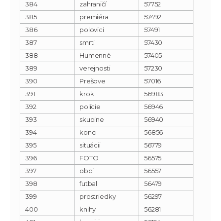
384
zahraničí
57752
385
premiéra
57492
386
polovici
57491
387
smrti
57430
388
Humenné
57405
389
verejnosti
57230
390
Prešove
57016
391
krok
56983
392
polície
56946
393
skupine
56940
394
konci
56856
395
situácii
56779
396
FOTO
56575
397
obci
56557
398
futbal
56479
399
prostriedky
56297
400
knihy
56281