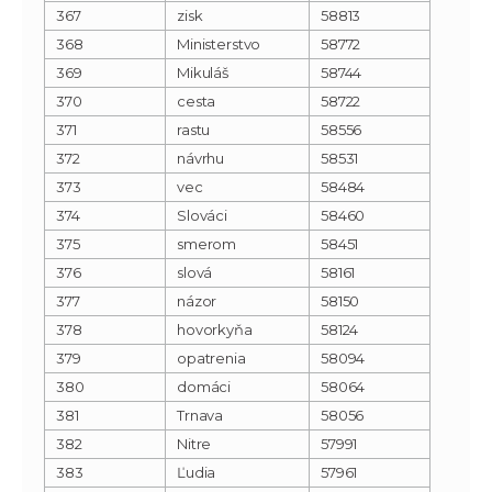
367
zisk
58813
368
Ministerstvo
58772
369
Mikuláš
58744
370
cesta
58722
371
rastu
58556
372
návrhu
58531
373
vec
58484
374
Slováci
58460
375
smerom
58451
376
slová
58161
377
názor
58150
378
hovorkyňa
58124
379
opatrenia
58094
380
domáci
58064
381
Trnava
58056
382
Nitre
57991
383
Ľudia
57961