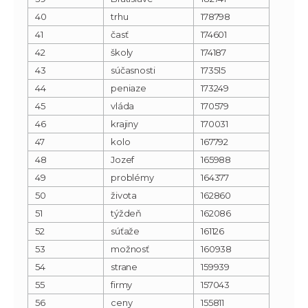
40
trhu
178798
41
časť
174601
42
školy
174187
43
súčasnosti
173515
44
peniaze
173249
45
vláda
170579
46
krajiny
170031
47
kolo
167792
48
Jozef
165988
49
problémy
164377
50
života
162860
51
týždeň
162086
52
súťaže
161126
53
možnosť
160938
54
strane
159939
55
firmy
157043
56
ceny
155811