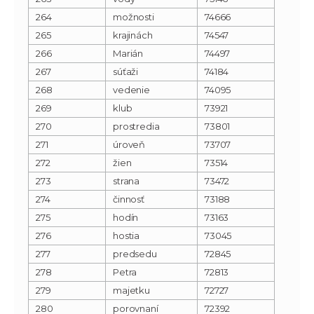
264
možnosti
74666
265
krajinách
74547
266
Marián
74497
267
súťaži
74184
268
vedenie
74095
269
klub
73921
270
prostredia
73801
271
úroveň
73707
272
žien
73514
273
strana
73472
274
činnosť
73188
275
hodín
73163
276
hostia
73045
277
predsedu
72845
278
Petra
72813
279
majetku
72727
280
porovnaní
72392