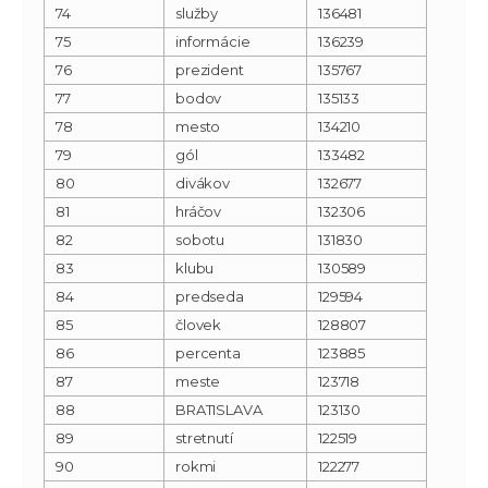
74
služby
136481
75
informácie
136239
76
prezident
135767
77
bodov
135133
78
mesto
134210
79
gól
133482
80
divákov
132677
81
hráčov
132306
82
sobotu
131830
83
klubu
130589
84
predseda
129594
85
človek
128807
86
percenta
123885
87
meste
123718
88
BRATISLAVA
123130
89
stretnutí
122519
90
rokmi
122277