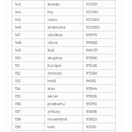
143
stredu
100517
144
hry
100341
145
cenu
100340
146
stretnutia
100090
147
októbra
99975
148
obce
99862
149
štát
98037
150
skupina
97850
151
Európe
97436
152
činnosti
97260
153
hráči
96515
154
stav
95944
155
akcie
95926
156
priebehu
95793
157
zmluvy
95656
158
novembra
95620
159
Ivan
95130