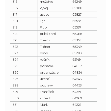
315
mužstvo
66249
316
vývoj
65908
317
úspech
65827
318
liga
65557
319
Fico
65537
320
príležitosti
65386
321
Trenčín
65353
322
Tréner
65349
323
osôb
65289
324
ročník
65149
325
poriadku
64857
326
organizácie
64824
327
území
64543
328
dopravy
64453
329
František
64361
330
spôsob
64260
331
Mária
64222
332
väčšina
64107