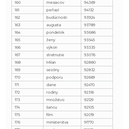
160
mesiacov
94369
161
peňazí
94132
162
budúcnosti
93924
163
augusta
93789
164
pondelok
93686
165
ženy
93545
166
výkon
93335
167
stretnutie
93076
168
Milan
92880
169
sezóny
92832
170
podporu
92669
171
dane
92470
172
rodiny
92316
173
množstvo
92129
174
šancu
92105
175
film
92019
176
ministerstva
91770