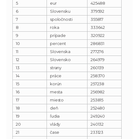
5
eur
425488
6
Slovensku
379592
7
spoločnosti
355817
8
roka
333642
9
prípade
320922
10
percent
286831
11
Slovenska
277276
12
Slovensko
264979
13
strany
260139
14
práce
258370
15
korún
257238
16
mesta
256982
17
miesto
253815
18
deň
252480
19
ľudia
249240
20
vlády
240132
21
čase
233123