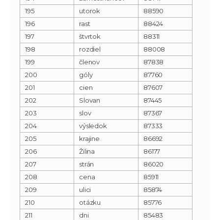
195
utorok
88590
196
rast
88424
197
štvrtok
88311
198
rozdiel
88008
199
členov
87838
200
góly
87760
201
cien
87607
202
Slovan
87445
203
slov
87367
204
výsledok
87333
205
krajine
86692
206
Žilina
86177
207
strán
86020
208
cena
85911
209
ulici
85874
210
otázku
85776
211
dni
85483