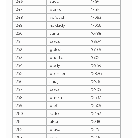
246
súdu
77194
247
domu
77134
248
voľbách
77093
249
náklady
77056
250
Jána
76798
251
cestu
76634
252
gólov
76469
253
priestor
76021
254
body
75953
255
premiér
75836
256
Juraj
75759
257
ceste
75705
258
banka
75637
259
dieťa
75609
260
rade
75442
261
akcií
75318
262
práva
75147
263
vody
75146