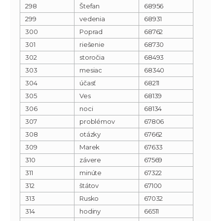
298
Štefan
68956
299
vedenia
68931
300
Poprad
68762
301
riešenie
68730
302
storočia
68493
303
mesiac
68340
304
účasť
68211
305
Ves
68139
306
noci
68134
307
problémov
67806
308
otázky
67662
309
Marek
67633
310
závere
67569
311
minúte
67322
312
štátov
67100
313
Rusko
67032
314
hodiny
66511