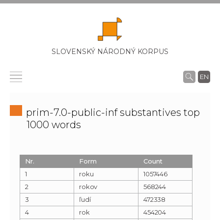
SLOVENSKÝ NÁRODNÝ KORPUS
EN
prim-7.0-public-inf substantives top
1000 words
Nr.
Form
Count
1
roku
1057446
2
rokov
568244
3
ľudí
472338
4
rok
454204