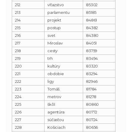
212
víťazstvo
85302
213
parlamentu
85185
214
projekt
84861
215
postup
84382
216
svet
84380
217
Miroslav
84051
218
cesty
83759
219
trh
83494
220
kultúry
83320
221
obdobie
83294
222
ligy
82946
223
Tomáš
81784
224
metrov
81278
225
škôl
80860
226
agentúra
80772
227
súčasťou
80724
228
Košiciach
80656