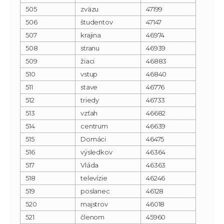
505
zväzu
47199
506
študentov
47147
507
krajina
46974
508
stranu
46939
509
žiaci
46883
510
vstup
46840
511
stave
46776
512
triedy
46733
513
vzťah
46682
514
centrum
46639
515
Domáci
46475
516
výsledkov
46364
517
Vláda
46363
518
televízie
46246
519
poslanec
46128
520
majstrov
46018
521
členom
45960