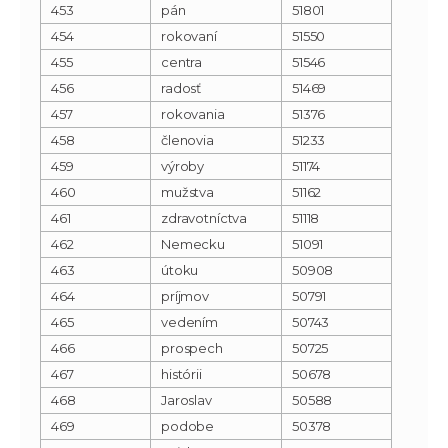
453
pán
51801
454
rokovaní
51550
455
centra
51546
456
radosť
51469
457
rokovania
51376
458
členovia
51233
459
výroby
51174
460
mužstva
51162
461
zdravotníctva
51118
462
Nemecku
51091
463
útoku
50908
464
príjmov
50791
465
vedením
50743
466
prospech
50725
467
histórii
50678
468
Jaroslav
50588
469
podobe
50378