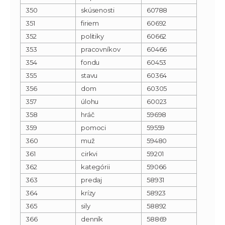
350
skúsenosti
60788
351
firiem
60692
352
politiky
60662
353
pracovníkov
60466
354
fondu
60453
355
stavu
60364
356
dom
60305
357
úlohu
60023
358
hráč
59698
359
pomoci
59559
360
muž
59480
361
cirkvi
59201
362
kategórii
59066
363
predaj
58931
364
krízy
58923
365
sily
58892
366
denník
58869