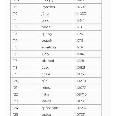
109
Bystrica
114307
110
júna
114033
111
tímu
113614
112
nedeľu
112695
113
správy
112541
114
piatok
112119
115
súvislosti
112071
116
Góly
111814
117
období
111225
118
času
110821
119
finále
110763
120
súd
110290
121
miest
110077
122
Nitra
109740
123
Pavol
108905
124
spôsobom
107794
125
prácu
107351