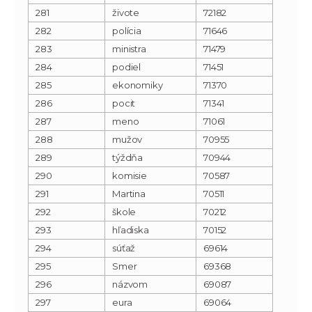
281
živote
72182
282
polícia
71646
283
ministra
71479
284
podiel
71451
285
ekonomiky
71370
286
pocit
71341
287
meno
71061
288
mužov
70955
289
týždňa
70944
290
komisie
70587
291
Martina
70511
292
škole
70212
293
hľadiska
70152
294
súťaž
69614
295
Smer
69368
296
názvom
69087
297
eura
69064