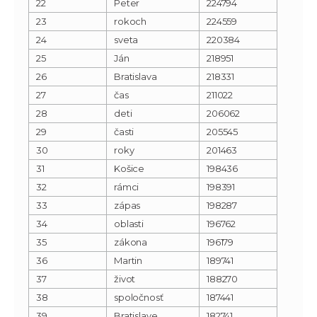
22
Peter
224794
23
rokoch
224559
24
sveta
220384
25
Ján
218951
26
Bratislava
218331
27
čas
211022
28
deti
206062
29
časti
205545
30
roky
201463
31
Košice
198436
32
rámci
198391
33
zápas
198287
34
oblasti
196762
35
zákona
196179
36
Martin
189741
37
život
188270
38
spoločnosť
187441
39
Bratislave
182741