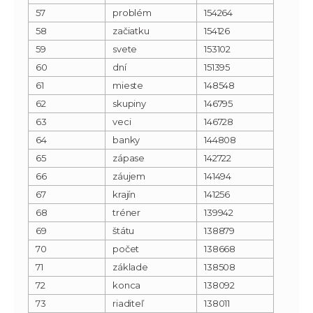
57
problém
154264
58
začiatku
154126
59
svete
153102
60
dní
151395
61
mieste
148548
62
skupiny
146795
63
veci
146728
64
banky
144808
65
zápase
142722
66
záujem
141494
67
krajín
141256
68
tréner
139942
69
štátu
138879
70
počet
138668
71
základe
138508
72
konca
138092
73
riaditeľ
138011