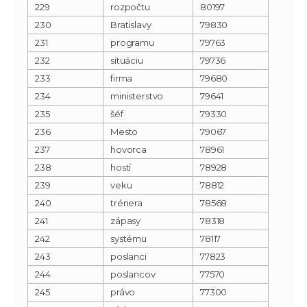
229
rozpočtu
80197
230
Bratislavy
79830
231
programu
79763
232
situáciu
79736
233
firma
79680
234
ministerstvo
79641
235
šéf
79330
236
Mesto
79067
237
hovorca
78961
238
hostí
78928
239
veku
78812
240
trénera
78568
241
zápasy
78318
242
systému
78117
243
poslanci
77823
244
poslancov
77570
245
právo
77300