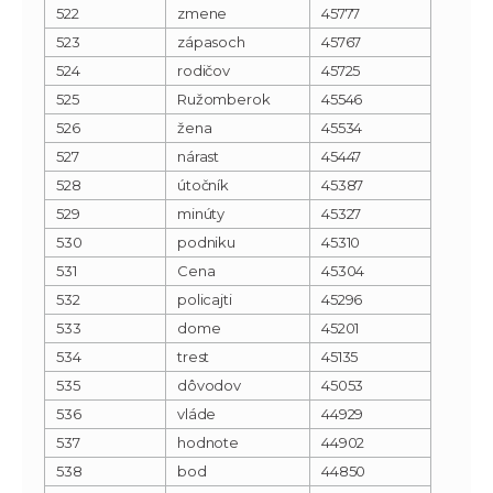
522
zmene
45777
523
zápasoch
45767
524
rodičov
45725
525
Ružomberok
45546
526
žena
45534
527
nárast
45447
528
útočník
45387
529
minúty
45327
530
podniku
45310
531
Cena
45304
532
policajti
45296
533
dome
45201
534
trest
45135
535
dôvodov
45053
536
vláde
44929
537
hodnote
44902
538
bod
44850