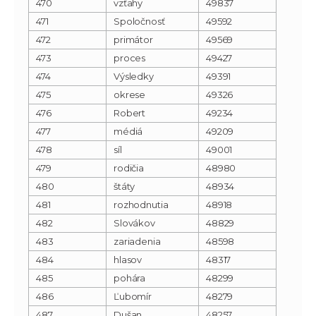
470
vzťahy
49837
471
Spoločnosť
49592
472
primátor
49569
473
proces
49427
474
Výsledky
49391
475
okrese
49326
476
Robert
49234
477
médiá
49209
478
síl
49001
479
rodičia
48980
480
štáty
48934
481
rozhodnutia
48918
482
Slovákov
48829
483
zariadenia
48598
484
hlasov
48317
485
pohára
48299
486
Ľubomír
48279
487
Dušan
48257