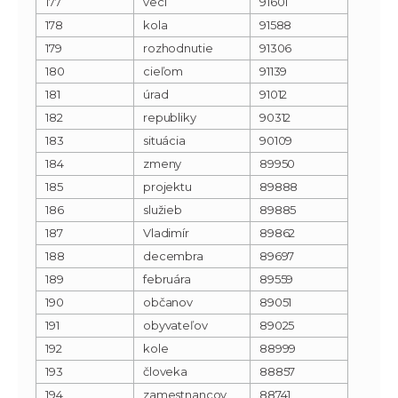
177
vecí
91601
178
kola
91588
179
rozhodnutie
91306
180
cieľom
91139
181
úrad
91012
182
republiky
90312
183
situácia
90109
184
zmeny
89950
185
projektu
89888
186
služieb
89885
187
Vladimír
89862
188
decembra
89697
189
februára
89559
190
občanov
89051
191
obyvateľov
89025
192
kole
88999
193
človeka
88857
194
zamestnancov
88741