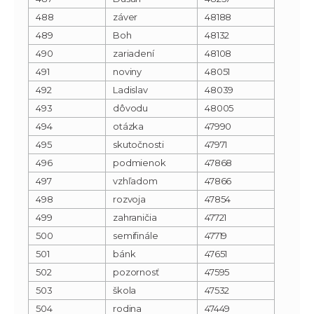
488
záver
48188
489
Boh
48132
490
zariadení
48108
491
noviny
48051
492
Ladislav
48039
493
dôvodu
48005
494
otázka
47990
495
skutočnosti
47971
496
podmienok
47868
497
vzhľadom
47866
498
rozvoja
47854
499
zahraničia
47721
500
semifinále
47719
501
bánk
47651
502
pozornosť
47595
503
škola
47532
504
rodina
47449