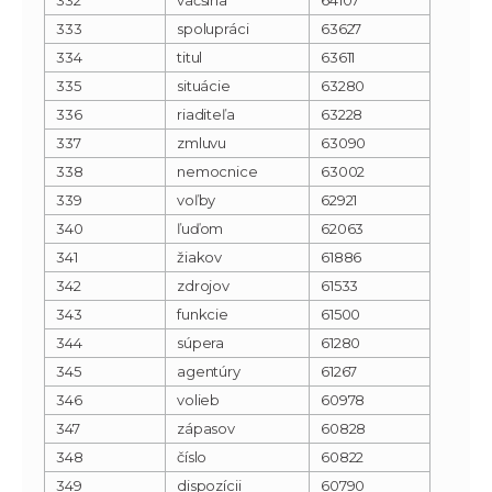
333
spolupráci
63627
334
titul
63611
335
situácie
63280
336
riaditeľa
63228
337
zmluvu
63090
338
nemocnice
63002
339
voľby
62921
340
ľuďom
62063
341
žiakov
61886
342
zdrojov
61533
343
funkcie
61500
344
súpera
61280
345
agentúry
61267
346
volieb
60978
347
zápasov
60828
348
číslo
60822
349
dispozícii
60790