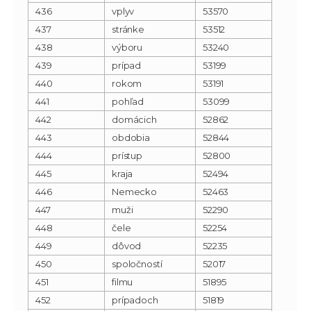
436
vplyv
53570
437
stránke
53512
438
výboru
53240
439
prípad
53199
440
rokom
53191
441
pohľad
53099
442
domácich
52862
443
obdobia
52844
444
prístup
52800
445
kraja
52494
446
Nemecko
52463
447
muži
52290
448
čele
52254
449
dôvod
52235
450
spoločností
52017
451
filmu
51895
452
prípadoch
51819