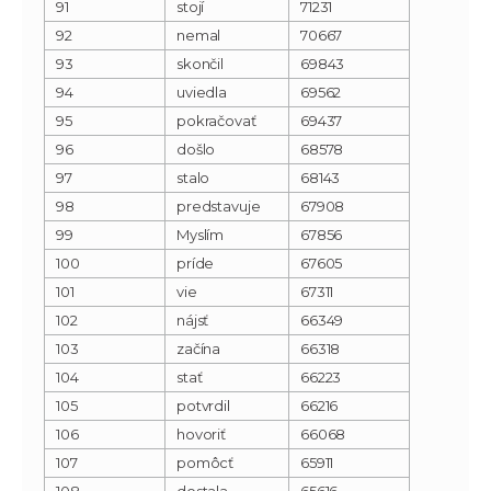
91
stojí
71231
92
nemal
70667
93
skončil
69843
94
uviedla
69562
95
pokračovať
69437
96
došlo
68578
97
stalo
68143
98
predstavuje
67908
99
Myslím
67856
100
príde
67605
101
vie
67311
102
nájsť
66349
103
začína
66318
104
stať
66223
105
potvrdil
66216
106
hovoriť
66068
107
pomôcť
65911
108
dostala
65616