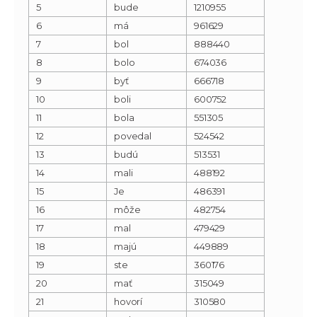
5
bude
1210955
6
má
961629
7
bol
888440
8
bolo
674036
9
byť
666718
10
boli
600752
11
bola
551305
12
povedal
524542
13
budú
513531
14
mali
488192
15
Je
486391
16
môže
482754
17
mal
479429
18
majú
449889
19
ste
360176
20
mať
315049
21
hovorí
310580