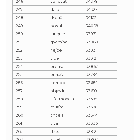
246
venovať
34378
247
dalo
34327
248
skončili
34102
249
poslal
34009
250
funguje
33971
251
spomína
33960
252
nejde
33931
253
videl
33912
254
prehrali
33867
255
prináša
33794
256
nemala
33654
257
objavili
33610
258
Informovala
33599
259
musím
33590
260
chcela
33344
261
trvá
33336
262
stretli
32812
263
kúpiť
32807