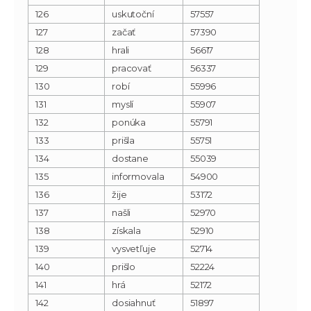
126
uskutoční
57557
127
začať
57390
128
hrali
56617
129
pracovať
56337
130
robí
55996
131
myslí
55907
132
ponúka
55791
133
prišla
55751
134
dostane
55039
135
informovala
54900
136
žije
53172
137
našli
52970
138
získala
52910
139
vysvetľuje
52714
140
prišlo
52224
141
hrá
52172
142
dosiahnuť
51897