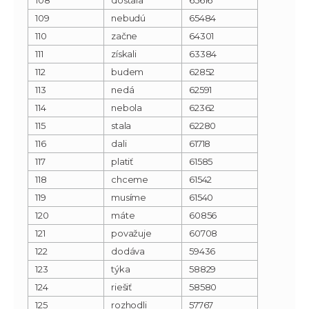
109
nebudú
65484
110
začne
64301
111
získali
63384
112
budem
62852
113
nedá
62591
114
nebola
62362
115
stala
62280
116
dali
61718
117
platiť
61585
118
chceme
61542
119
musíme
61540
120
máte
60856
121
považuje
60708
122
dodáva
59436
123
týka
58829
124
riešiť
58580
125
rozhodli
57767