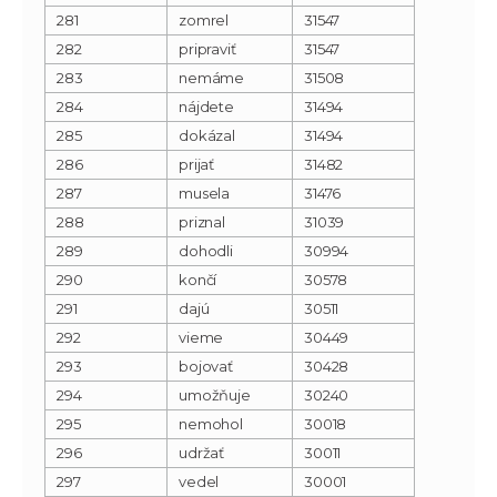
281
zomrel
31547
282
pripraviť
31547
283
nemáme
31508
284
nájdete
31494
285
dokázal
31494
286
prijať
31482
287
musela
31476
288
priznal
31039
289
dohodli
30994
290
končí
30578
291
dajú
30511
292
vieme
30449
293
bojovať
30428
294
umožňuje
30240
295
nemohol
30018
296
udržať
30011
297
vedel
30001