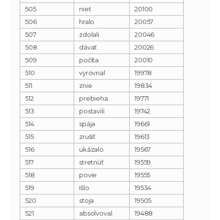
505
niet
20100
506
hralo
20057
507
zdolali
20046
508
dávať
20026
509
počíta
20010
510
vyrovnal
19978
511
znie
19834
512
prebieha
19771
513
postavili
19742
514
spája
19661
515
zrušiť
19613
516
ukázalo
19567
517
stretnúť
19559
518
povie
19555
519
Išlo
19534
520
stoja
19505
521
absolvoval
19488