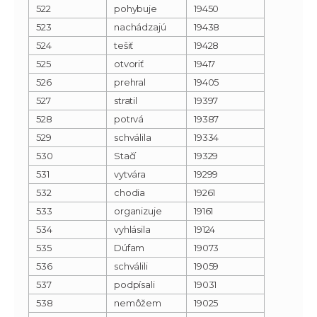
522
pohybuje
19450
523
nachádzajú
19438
524
tešiť
19428
525
otvoriť
19417
526
prehral
19405
527
stratil
19397
528
potrvá
19387
529
schválila
19334
530
Stačí
19329
531
vytvára
19299
532
chodia
19261
533
organizuje
19161
534
vyhlásila
19124
535
Dúfam
19073
536
schválili
19059
537
podpísali
19031
538
nemôžem
19025