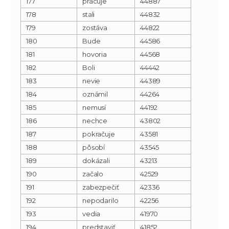
177
pracuje
44887
178
stali
44832
179
zostáva
44822
180
Bude
44586
181
hovoria
44568
182
Boli
44442
183
nevie
44389
184
oznámil
44264
185
nemusí
44192
186
nechce
43802
187
pokračuje
43581
188
pôsobí
43545
189
dokázali
43213
190
začalo
42529
191
zabezpečiť
42336
192
nepodarilo
42256
193
vedia
41970
194
predstaviť
41852