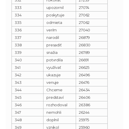
333
upozornil
27074
334
poskytuje
27062
335
odmieta
27062
336
verím
27040
337
narodil
26879
338
presadiť
26830
339
snažia
26789
340
potvrdila
26691
341
využívať
26625
342
ukazuje
26496
343
venuje
26476
344
Chceme
26434
345
predstaví
26406
346
rozhodoval
26386
347
nemohli
26244
348
doplnil
25975
349
vznikol
25960