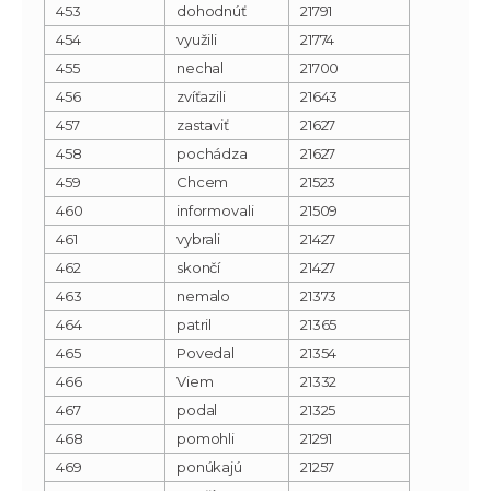
453
dohodnúť
21791
454
využili
21774
455
nechal
21700
456
zvíťazili
21643
457
zastaviť
21627
458
pochádza
21627
459
Chcem
21523
460
informovali
21509
461
vybrali
21427
462
skončí
21427
463
nemalo
21373
464
patril
21365
465
Povedal
21354
466
Viem
21332
467
podal
21325
468
pomohli
21291
469
ponúkajú
21257