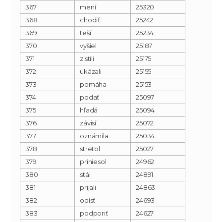
367
mení
25320
368
chodiť
25242
369
teší
25234
370
vyšiel
25187
371
zistili
25175
372
ukázali
25155
373
pomáha
25153
374
podať
25097
375
hľadá
25094
376
závisí
25072
377
oznámila
25034
378
stretol
25027
379
priniesol
24962
380
stál
24891
381
prijali
24863
382
odísť
24693
383
podporiť
24627