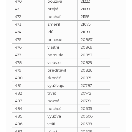
470
používa
21222
471
prejsť
21189
472
nechať
21158
473
zmenil
21075
474
idú
21019
475
prinesie
20887
476
vlastní
20869
477
nemusia
20853
478
vzrástol
20829
479
predstavil
20826
480
skončiť
20815
481
využívajú
20787
482
trvať
20742
483
pozná
20719
484
nechcú
20635
485
využíva
20606
486
vráti
20589
487
súvisí
20509