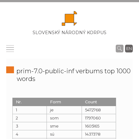
SLOVENSKÝ NÁRODNÝ KORPUS
EN
prim-7.0-public-inf verbums top 1000
words
Nr.
Form
Count
1
je
5472768
2
som
1797060
3
sme
1605165
4
sú
1437378