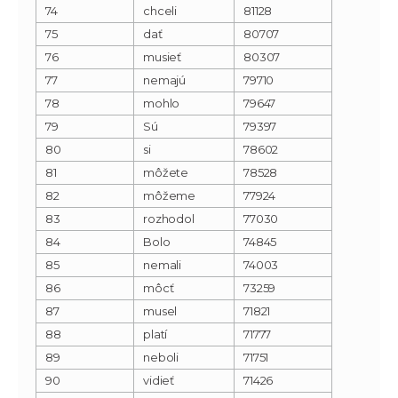
74
chceli
81128
75
dať
80707
76
musieť
80307
77
nemajú
79710
78
mohlo
79647
79
Sú
79397
80
si
78602
81
môžete
78528
82
môžeme
77924
83
rozhodol
77030
84
Bolo
74845
85
nemali
74003
86
môcť
73259
87
musel
71821
88
platí
71777
89
neboli
71751
90
vidieť
71426