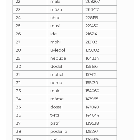
22
mala
268207
23
môžu
260417
24
chce
228159
25
musí
221450
26
ide
216214
27
mohli
212183
28
uviedol
199982
29
nebude
164334
30
dodal
159136
31
mohol
157412
32
nemá
155470
33
malo
154060
34
máme
147965
35
dostal
147040
36
tvrdí
144044
37
patrí
139538
38
podarilo
129297
39
začali
126469