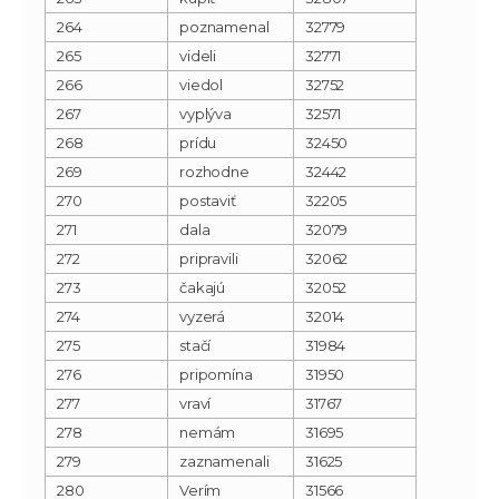
264
poznamenal
32779
265
videli
32771
266
viedol
32752
267
vyplýva
32571
268
prídu
32450
269
rozhodne
32442
270
postaviť
32205
271
dala
32079
272
pripravili
32062
273
čakajú
32052
274
vyzerá
32014
275
stačí
31984
276
pripomína
31950
277
vraví
31767
278
nemám
31695
279
zaznamenali
31625
280
Verím
31566