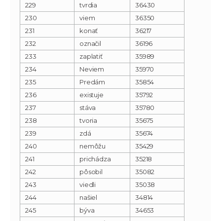
229
tvrdia
36430
230
viem
36350
231
konať
36217
232
označil
36196
233
zaplatiť
35989
234
Neviem
35970
235
Predám
35854
236
existuje
35792
237
stáva
35780
238
tvoria
35675
239
zdá
35674
240
nemôžu
35429
241
prichádza
35218
242
pôsobil
35082
243
viedli
35038
244
našiel
34814
245
býva
34653