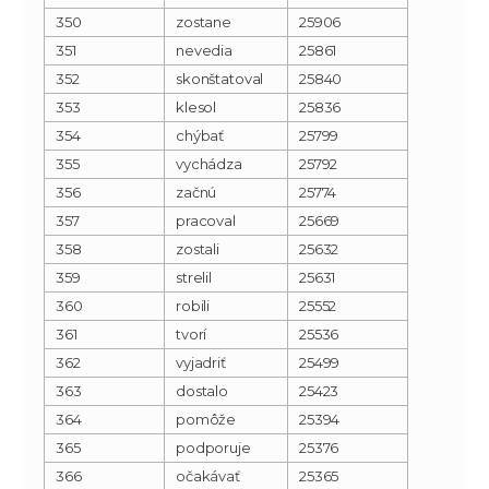
350
zostane
25906
351
nevedia
25861
352
skonštatoval
25840
353
klesol
25836
354
chýbať
25799
355
vychádza
25792
356
začnú
25774
357
pracoval
25669
358
zostali
25632
359
strelil
25631
360
robili
25552
361
tvorí
25536
362
vyjadriť
25499
363
dostalo
25423
364
pomôže
25394
365
podporuje
25376
366
očakávať
25365