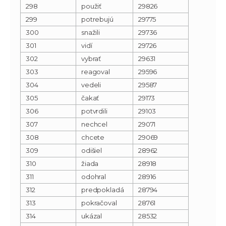
298
použiť
29826
299
potrebujú
29775
300
snažili
29736
301
vidí
29726
302
vybrať
29631
303
reagoval
29596
304
vedeli
29587
305
čakať
29173
306
potvrdili
29103
307
nechcel
29071
308
chcete
29069
309
odišiel
28962
310
žiada
28918
311
odohral
28916
312
predpokladá
28794
313
pokračoval
28761
314
ukázal
28532