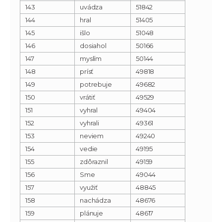
143
uvádza
51842
144
hral
51405
145
išlo
51048
146
dosiahol
50166
147
myslím
50144
148
prísť
49818
149
potrebuje
49682
150
vrátiť
49529
151
vyhral
49404
152
vyhrali
49361
153
neviem
49240
154
vedie
49195
155
zdôraznil
49159
156
Sme
49044
157
využiť
48845
158
nachádza
48676
159
plánuje
48617