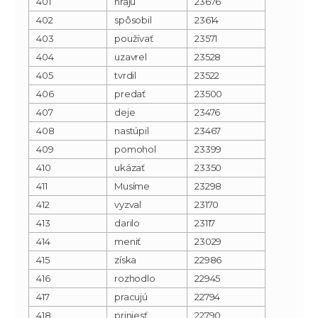
401
hrajú
23676
402
spôsobil
23614
403
používať
23571
404
uzavrel
23528
405
tvrdil
23522
406
predať
23500
407
deje
23476
408
nastúpil
23467
409
pomohol
23399
410
ukázať
23350
411
Musíme
23298
412
vyzval
23170
413
darilo
23117
414
meniť
23029
415
získa
22986
416
rozhodlo
22945
417
pracujú
22794
418
priniesť
22790