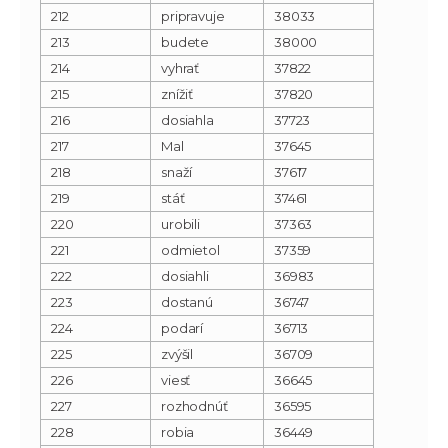
212
pripravuje
38033
213
budete
38000
214
vyhrať
37822
215
znížiť
37820
216
dosiahla
37723
217
Mal
37645
218
snaží
37617
219
stáť
37461
220
urobili
37363
221
odmietol
37359
222
dosiahli
36983
223
dostanú
36747
224
podarí
36713
225
zvýšil
36709
226
viesť
36645
227
rozhodnúť
36595
228
robia
36449