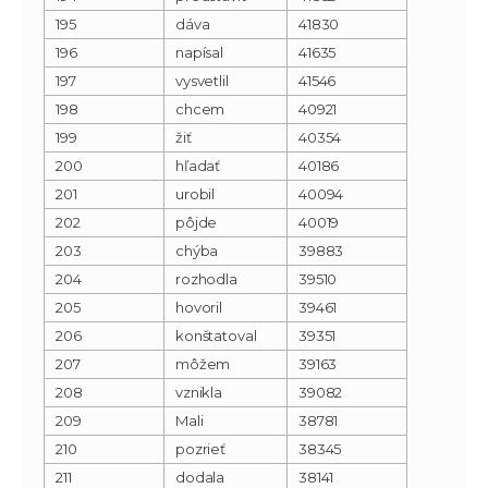
195
dáva
41830
196
napísal
41635
197
vysvetlil
41546
198
chcem
40921
199
žiť
40354
200
hľadať
40186
201
urobil
40094
202
pôjde
40019
203
chýba
39883
204
rozhodla
39510
205
hovoril
39461
206
konštatoval
39351
207
môžem
39163
208
vznikla
39082
209
Mali
38781
210
pozrieť
38345
211
dodala
38141