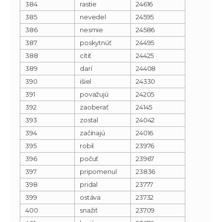
384
rastie
24616
385
nevedel
24595
386
nesmie
24586
387
poskytnúť
24495
388
cítiť
24425
389
darí
24408
390
išiel
24330
391
považujú
24205
392
zaoberať
24145
393
zostal
24042
394
začínajú
24016
395
robil
23976
396
počuť
23967
397
pripomenul
23836
398
pridal
23777
399
ostáva
23732
400
snažiť
23709