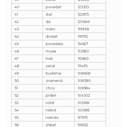
40
povedať
123325
41
stal
122675
42
dá
120649
43
mám
119938
44
dostali
116792
45
povedala
114627
46
musia
113580
47
hrať
112863
48
začal
111439
49
budeme
108658
50
znamená
108380
51
chcú
106584
52
prišiel
104302
53
robiť
103618
54
nebol
100618
55
nebolo
97575
56
získať
96922