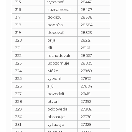
315
vyrovnať
28447
316
zaznamenal
28407
317
dokážu
28398
318
podpísal
28384
319
sledovať
28323
320
prijal
28212
321
išli
28101
322
rozhodovali
28057
323
upozorňuje
28035
324
Môže
27960
325
vytvorili
27875
326
žijú
27804
327
povedali
27418
328
otvoril
27392
329
odpovedal
27382
330
obsahuje
27378
331
vyžaduje
27328
332
rokovať
27239