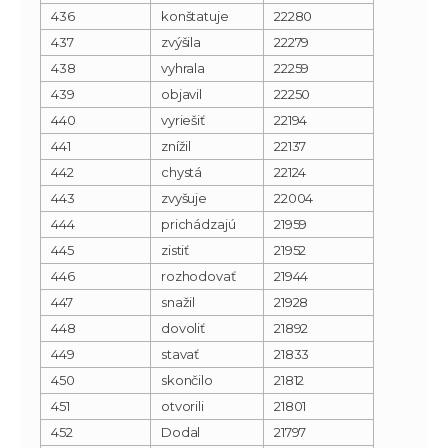
436
konštatuje
22280
437
zvýšila
22279
438
vyhrala
22259
439
objavil
22250
440
vyriešiť
22194
441
znížil
22137
442
chystá
22124
443
zvyšuje
22004
444
prichádzajú
21959
445
zistiť
21952
446
rozhodovať
21944
447
snažil
21928
448
dovoliť
21892
449
stavať
21833
450
skončilo
21812
451
otvorili
21801
452
Dodal
21797