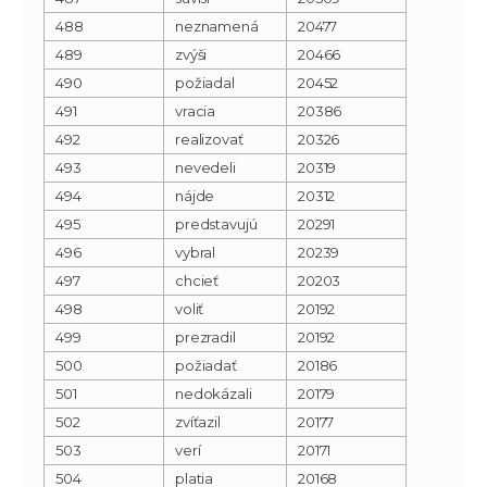
488
neznamená
20477
489
zvýši
20466
490
požiadal
20452
491
vracia
20386
492
realizovať
20326
493
nevedeli
20319
494
nájde
20312
495
predstavujú
20291
496
vybral
20239
497
chcieť
20203
498
voliť
20192
499
prezradil
20192
500
požiadať
20186
501
nedokázali
20179
502
zvíťazil
20177
503
verí
20171
504
platia
20168