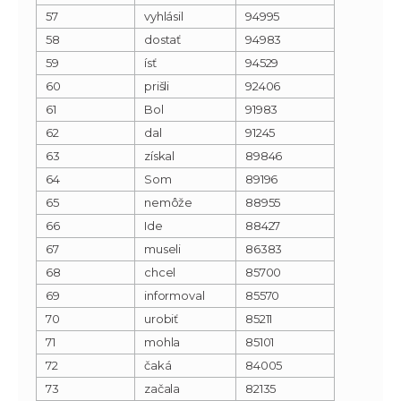
57
vyhlásil
94995
58
dostať
94983
59
ísť
94529
60
prišli
92406
61
Bol
91983
62
dal
91245
63
získal
89846
64
Som
89196
65
nemôže
88955
66
Ide
88427
67
museli
86383
68
chcel
85700
69
informoval
85570
70
urobiť
85211
71
mohla
85101
72
čaká
84005
73
začala
82135