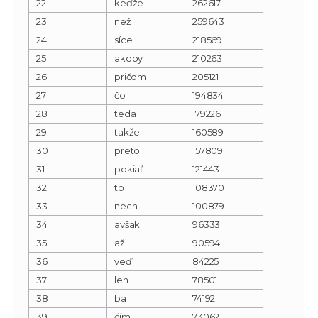
22
keďže
262617
23
než
259643
24
síce
218569
25
akoby
210263
26
pričom
205121
27
čo
194834
28
teda
179226
29
takže
160589
30
preto
157809
31
pokiaľ
121443
32
to
108370
33
nech
100879
34
avšak
96333
35
až
90594
36
veď
84225
37
len
78501
38
ba
74192
39
čím
73062