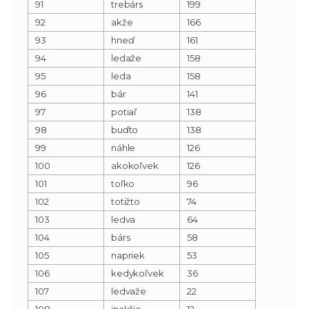
91
trebárs
199
92
akže
166
93
hneď
161
94
ledaže
158
95
leda
158
96
bár
141
97
potiaľ
138
98
buďto
138
99
náhle
126
100
akokoľvek
126
101
toľko
96
102
totižto
74
103
ledva
64
104
bárs
58
105
napriek
53
106
kedykoľvek
36
107
ledvaže
22
108
inakšie
12