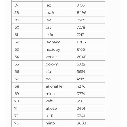
57
lež
9156
58
ibaže
8496
59
jak
7565
60
prv
7278
61
skôr
7217
62
jednako
6285
63
niežeby
6166
64
verzus
6048
65
pokým
5932
66
sťa
5654
67
bo
4569
68
akonáhle
4276
69
mínus
3774
70
krát
3561
71
akože
3401
72
totiž
3341
73
nieto
3093