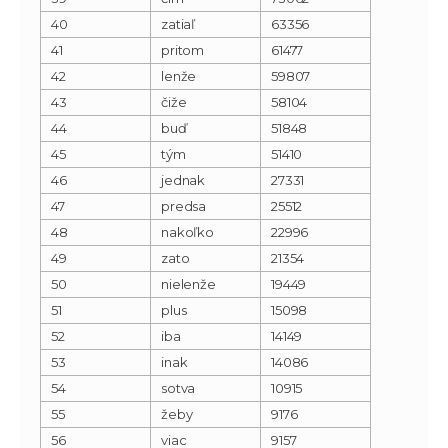
40
zatiaľ
63356
41
pritom
61477
42
lenže
59807
43
čiže
58104
44
buď
51848
45
tým
51410
46
jednak
27331
47
predsa
25512
48
nakoľko
22996
49
zato
21354
50
nielenže
19449
51
plus
15098
52
iba
14149
53
inak
14086
54
sotva
10915
55
žeby
9176
56
viac
9157