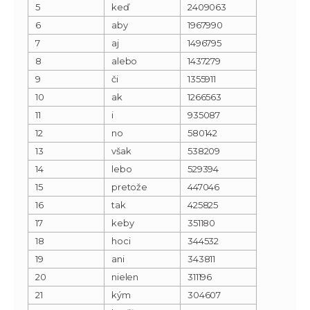
5
keď
2409063
6
aby
1967990
7
aj
1496795
8
alebo
1437279
9
či
1355911
10
ak
1266563
11
i
935087
12
no
580142
13
však
538209
14
lebo
529394
15
pretože
447046
16
tak
425825
17
keby
351180
18
hoci
344532
19
ani
343811
20
nielen
311196
21
kým
304607