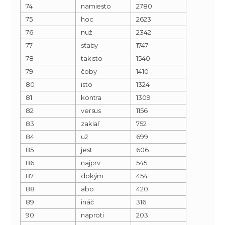
74
namiesto
2780
75
hoc
2623
76
nuž
2342
77
sťaby
1747
78
takisto
1540
79
čoby
1410
80
isto
1324
81
kontra
1309
82
versus
1156
83
zakiaľ
752
84
už
699
85
jest
606
86
najprv
545
87
dokým
454
88
abo
420
89
ináč
316
90
naproti
203