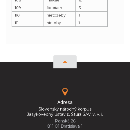
109
čopriam
3
110
nietožeby
1
111
nietoby
1
Adresa
Slovenský národný korpus
Jazykovedný ústav Ľ. Štúra SAV, v. v. i.
Panská 26
811 01 Bratislava 1