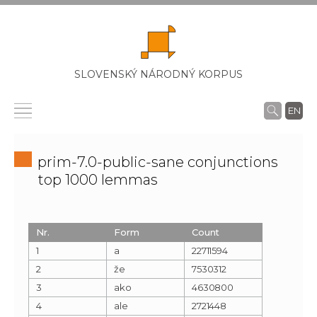
SLOVENSKÝ NÁRODNÝ KORPUS
EN
prim-7.0-public-sane conjunctions
top 1000 lemmas
Nr.
Form
Count
1
a
22711594
2
že
7530312
3
ako
4630800
4
ale
2721448