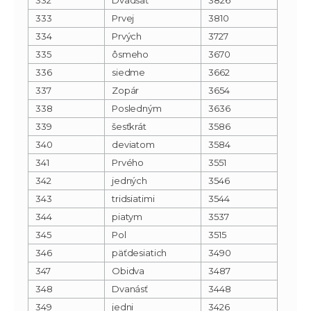
333
Prvej
3810
334
Prvých
3727
335
ôsmeho
3670
336
siedme
3662
337
Zopár
3654
338
Posledným
3636
339
šesťkrát
3586
340
deviatom
3584
341
Prvého
3551
342
jedných
3546
343
tridsiatimi
3544
344
piatym
3537
345
Pol
3515
346
päťdesiatich
3490
347
Obidva
3487
348
Dvanásť
3448
349
jedni
3426