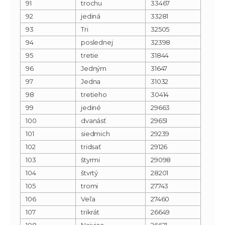
91
trochu
33467
92
jediná
33281
93
Tri
32505
94
poslednej
32398
95
tretie
31844
96
Jedným
31647
97
Jedna
31032
98
tretieho
30414
99
jediné
29663
100
dvanásť
29651
101
siedmich
29239
102
tridsať
29126
103
štyrmi
29098
104
štvrtý
28201
105
tromi
27743
106
Veľa
27460
107
trikrát
26649
108
Najviac
26621