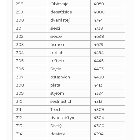
298
Obidvaja
4850
299
desaťtisíce
4800
300
dvanástej
4744
301
šiesti
4739
302
šieste
4698
303
ôsmom
4629
304
tretích
4494
305
trištvrte
4445
306
Štyria
4433
307
ostatných
4430
308
piata
4413
309
štyrom
4394
310
šestnástich
4313
311
Troch
4309
312
dvadsaťštyri
4304
313
Štvrtý
4300
314
deviaty
4294