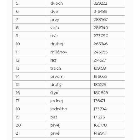
5
dvoch
329222
6
dve
316489
7
prvý
289767
8
veľa
286740
9
tisíc
273090
10
druhej
263746
11
miliónov
245053
12
raz
214527
13
troch
199158
14
prvom
196665
15
druhý
185529
16
štyri
180849
17
jednej
176471
18
jedného
173794
19
päť
171223
20
prvej
166778
21
prvé
148941