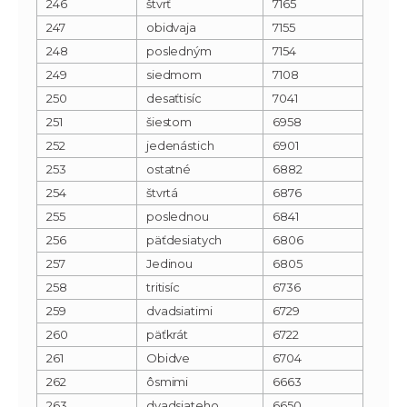
246
štvrť
7165
247
obidvaja
7155
248
posledným
7154
249
siedmom
7108
250
desaťtisíc
7041
251
šiestom
6958
252
jedenástich
6901
253
ostatné
6882
254
štvrtá
6876
255
poslednou
6841
256
päťdesiatych
6806
257
Jedinou
6805
258
tritisíc
6736
259
dvadsiatimi
6729
260
päťkrát
6722
261
Obidve
6704
262
ôsmimi
6663
263
dvadsiateho
6650