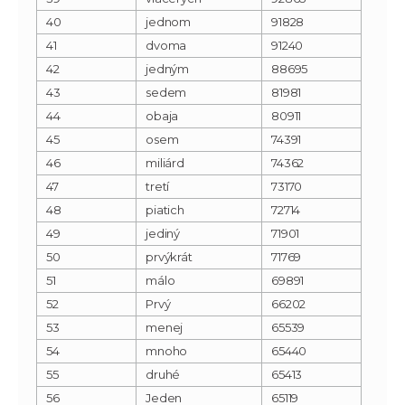
40
jednom
91828
41
dvoma
91240
42
jedným
88695
43
sedem
81981
44
obaja
80911
45
osem
74391
46
miliárd
74362
47
tretí
73170
48
piatich
72714
49
jediný
71901
50
prvýkrát
71769
51
málo
69891
52
Prvý
66202
53
menej
65539
54
mnoho
65440
55
druhé
65413
56
Jeden
65119