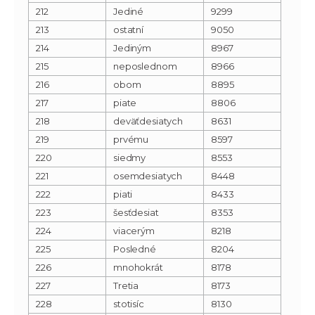
212
Jediné
9299
213
ostatní
9050
214
Jediným
8967
215
neposlednom
8966
216
obom
8895
217
piate
8806
218
deväťdesiatych
8631
219
prvému
8597
220
siedmy
8553
221
osemdesiatych
8448
222
piati
8433
223
šesťdesiat
8353
224
viacerým
8218
225
Posledné
8204
226
mnohokrát
8178
227
Tretia
8173
228
stotisíc
8130