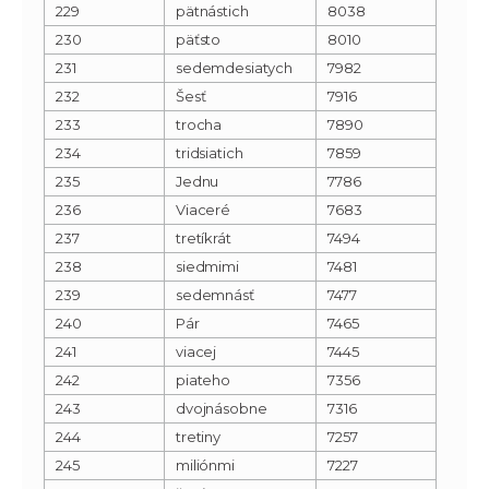
229
pätnástich
8038
230
päťsto
8010
231
sedemdesiatych
7982
232
Šesť
7916
233
trocha
7890
234
tridsiatich
7859
235
Jednu
7786
236
Viaceré
7683
237
tretíkrát
7494
238
siedmimi
7481
239
sedemnásť
7477
240
Pár
7465
241
viacej
7445
242
piateho
7356
243
dvojnásobne
7316
244
tretiny
7257
245
miliónmi
7227