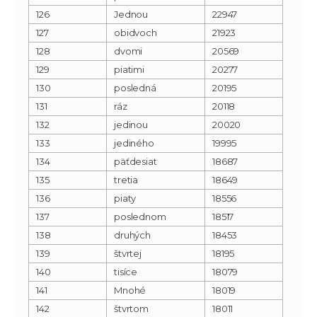
126
Jednou
22947
127
obidvoch
21923
128
dvomi
20569
129
piatimi
20277
130
posledná
20195
131
ráz
20118
132
jedinou
20020
133
jediného
19995
134
päťdesiat
18687
135
tretia
18649
136
piaty
18556
137
poslednom
18517
138
druhých
18453
139
štvrtej
18195
140
tisíce
18079
141
Mnohé
18019
142
štvrtom
18011