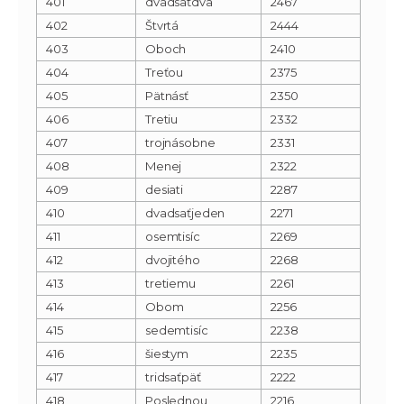
401
dvadsaťdva
2467
402
Štvrtá
2444
403
Oboch
2410
404
Treťou
2375
405
Pätnásť
2350
406
Tretiu
2332
407
trojnásobne
2331
408
Menej
2322
409
desiati
2287
410
dvadsaťjeden
2271
411
osemtisíc
2269
412
dvojitého
2268
413
tretiemu
2261
414
Obom
2256
415
sedemtisíc
2238
416
šiestym
2235
417
tridsaťpäť
2222
418
Poslednou
2216