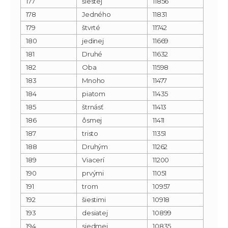
177
šiestej
11856
178
Jedného
11831
179
štvrté
11742
180
jedinej
11669
181
Druhé
11632
182
Oba
11598
183
Mnoho
11477
184
piatom
11435
185
štrnásť
11413
186
ôsmej
11411
187
tristo
11351
188
Druhým
11262
189
Viacerí
11200
190
prvými
11051
191
trom
10957
192
šiestimi
10918
193
desiatej
10899
194
siedmej
10835