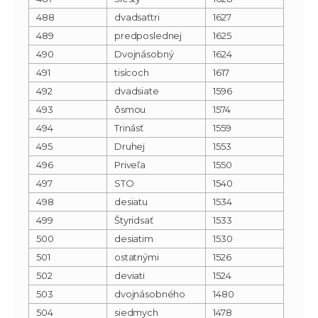
488
dvadsaťtri
1627
489
predposlednej
1625
490
Dvojnásobný
1624
491
tisícoch
1617
492
dvadsiate
1596
493
ôsmou
1574
494
Trinásť
1559
495
Druhej
1553
496
Priveľa
1550
497
STO
1540
498
desiatu
1534
499
Štyridsať
1533
500
desiatim
1530
501
ostatnými
1526
502
deviati
1524
503
dvojnásobného
1480
504
siedmych
1478