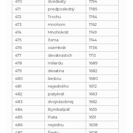
470
dvadsiaty
1794
471
predposledný
1785
472
Trochu
1764
473
mnohom
1762
474
Mnohokrát
1749
475
ôsma
1744
476
osemkrát
1736
477
devätnástich
1713
478
miliardu
1689
479
desatina
1682
480
šiestou
1680
481
nejedného
1672
482
piatykrát
1663
483
dvojnásobnej
1662
484
štyridsaťpäť
1655
485
Piata
1651
486
nejednu
1638
487
Šiesty
1628