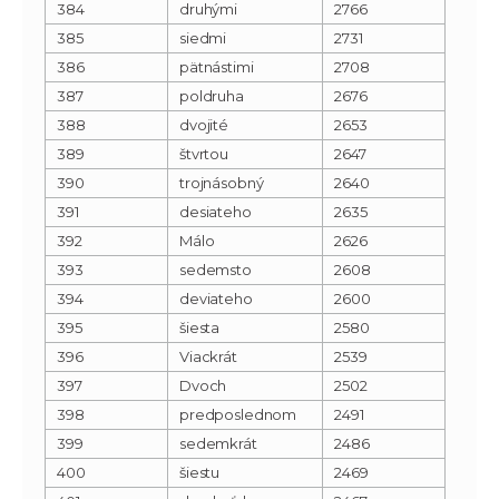
384
druhými
2766
385
siedmi
2731
386
pätnástimi
2708
387
poldruha
2676
388
dvojité
2653
389
štvrtou
2647
390
trojnásobný
2640
391
desiateho
2635
392
Málo
2626
393
sedemsto
2608
394
deviateho
2600
395
šiesta
2580
396
Viackrát
2539
397
Dvoch
2502
398
predposlednom
2491
399
sedemkrát
2486
400
šiestu
2469