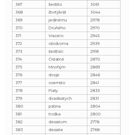
367
šesťsto
3061
368
štvrtýkrát
3044
369
jedinému
2978
370
Druhého
2970
371
Viacero
2945
372
obidvoma
2939
373
šesťtisíc
2918
374
Ostatné
2870
375
Mnohým
2869
376
dvoje
2846
377
osemsto
2841
378
Piaty
2835
379
dvadsiatych
2831
380
pätina
2804
381
troška
2800
382
desiatom
2778
383
desiate
2768