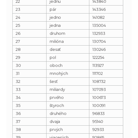
22
jednu
143840
23
pár
143346
24
jedno
141082
25
jedna
135004
26
druhom
132933
27
milióna
130704
28
desať
130246
29
pol
122254
30
oboch
113927
31
mnohých
111702
32
šesť
108732
33
miliardy
107093
34
prvého
100673
35
štyroch
100091
36
druhého
96833
37
dvaja
95140
38
prvých
92933
39
viacerých
92865