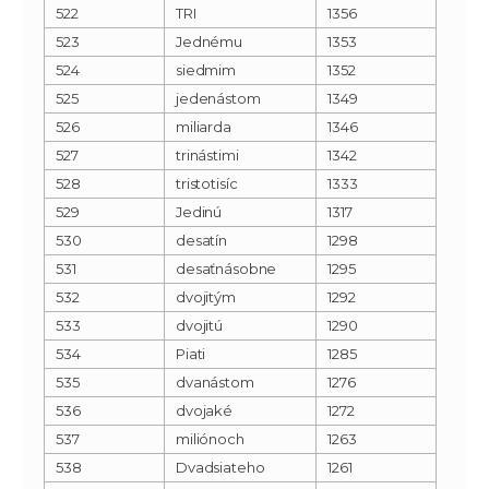
522
TRI
1356
523
Jednému
1353
524
siedmim
1352
525
jedenástom
1349
526
miliarda
1346
527
trinástimi
1342
528
tristotisíc
1333
529
Jedinú
1317
530
desatín
1298
531
desaťnásobne
1295
532
dvojitým
1292
533
dvojitú
1290
534
Piati
1285
535
dvanástom
1276
536
dvojaké
1272
537
miliónoch
1263
538
Dvadsiateho
1261