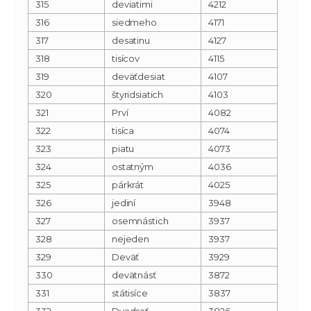
315
deviatimi
4212
316
siedmeho
4171
317
desatinu
4127
318
tisícov
4115
319
deväťdesiat
4107
320
štyridsiatich
4103
321
Prví
4082
322
tisíca
4074
323
piatu
4073
324
ostatným
4036
325
párkrát
4025
326
jediní
3948
327
osemnástich
3937
328
nejeden
3937
329
Deväť
3929
330
devätnásť
3872
331
státisíce
3837
332
Dvadsať
3826