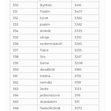
350
štyritisíc
3416
351
Tretím
3407
352
tucet
3362
353
piatim
3362
354
stokrát
3335
355
oboje
3310
356
sedemnástich
3265
357
Tisíce
3255
358
Sto
3247
359
ôsme
3208
360
desaťkrát
3185
361
tretina
3176
362
nemálo
3159
363
Jedni
3133
364
jednorazové
3116
365
dvanástimi
3111
366
Niekoľkokrát
3072