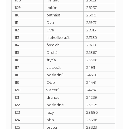
109
milión
26237
110
pätnásť
26019
111
Dva
25927
112
Dve
25913
113
niekoľkokrát
25730
114
ôsmich
25710
115
Druhá
25367
116
štyria
25306
117
viackrát
24911
118
poslednú
24580
119
Obe
24441
120
viacerí
24257
121
druhou
24239
122
posledné
23825
123
razy
23686
124
oba
23396
125
prvou
23323