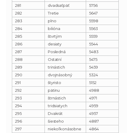
281
dvadsaťpäť
5756
282
Tretie
5647
283
plno
5598
284
bilióna
5563
285
štvrtým
5559
286
desiaty
5544
287
Posledná
5483
288
Ostatní
5475
289
trinástich
5459
290
dvojnásobný
5324
291
štyristo
5152
292
pätinu
4988
293
štrnástich
4971
294
tridsiatych
4959
295
Dvakrát
4957
296
šiesteho
4887
297
niekoľkonásobne
4864