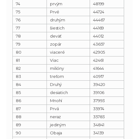
74
prvým
48199
75
Prvé
44724
76
druhým
44467
77
šiestich
44169
78
deväť
44012
79
zopár
43657
80
viaceré
42905
81
Viac
42461
82
milióny
41644
83
treťom
40917
84
Druhý
39420
85
desiatich
39106
86
Mnohí
37993
87
Prvá
35974
88
neraz
35783
89
jediným
34841
90
Obaja
34139