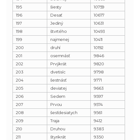
195
šiesty
10759
196
Desať
10677
197
Jediný
10631
198
štvrtého
10493
199
najmenej
10411
200
druhí
10192
201
osemnásť
9846
202
Prvýkrát
9820
203
dvetisíc
9798
204
šestnásť
9771
205
deviatej
9663
206
Sedem
9597
207
Prvou
9574
208
šesťdesiatych
9561
209
Traja
9412
210
Druhou
9383
211
štyrikrát
9350