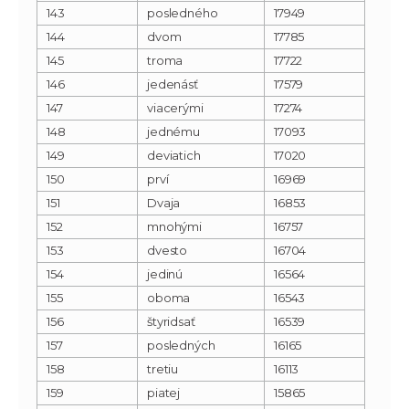
143
posledného
17949
144
dvom
17785
145
troma
17722
146
jedenásť
17579
147
viacerými
17274
148
jednému
17093
149
deviatich
17020
150
prví
16969
151
Dvaja
16853
152
mnohými
16757
153
dvesto
16704
154
jedinú
16564
155
oboma
16543
156
štyridsať
16539
157
posledných
16165
158
tretiu
16113
159
piatej
15865