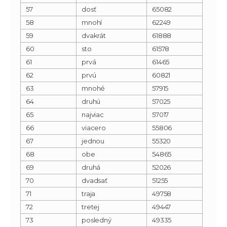
57
dosť
65082
58
mnohí
62249
59
dvakrát
61888
60
sto
61578
61
prvá
61465
62
prvú
60821
63
mnohé
57915
64
druhú
57025
65
najviac
57017
66
viacero
55806
67
jednou
55320
68
obe
54865
69
druhá
52026
70
dvadsať
51255
71
traja
49758
72
tretej
49447
73
posledný
49335