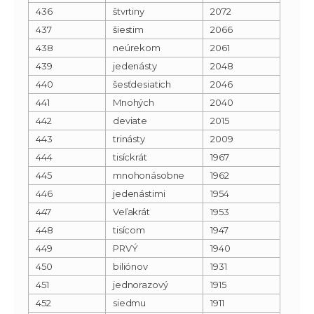
436
štvrtiny
2072
437
šiestim
2066
438
neúrekom
2061
439
jedenásty
2048
440
šesťdesiatich
2046
441
Mnohých
2040
442
deviate
2015
443
trinásty
2009
444
tisíckrát
1967
445
mnohonásobne
1962
446
jedenástimi
1954
447
Veľakrát
1953
448
tisícom
1947
449
PRVÝ
1940
450
biliónov
1931
451
jednorazový
1915
452
siedmu
1911