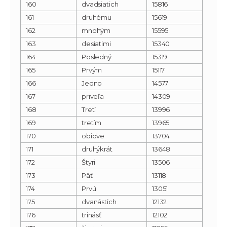
160
dvadsiatich
15816
161
druhému
15619
162
mnohým
15595
163
desiatimi
15340
164
Posledný
15319
165
Prvým
15117
166
Jedno
14577
167
priveľa
14309
168
Tretí
13996
169
tretím
13965
170
obidve
13704
171
druhýkrát
13648
172
Štyri
13506
173
Päť
13118
174
Prvú
13051
175
dvanástich
12132
176
trinásť
12102