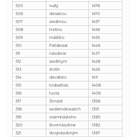
505
nultý
1478
506
desiatou
1470
507
siedmou
1457
508
tretinu
1456
509
máličko
1455
510
Päťdesiat
1446
511
násobne
1437
512
siedmym
1428
513
stotín
1426
514
deväťsto
1411
515
tridsaťtisíc
1408
516
tucta
1406
517
Štrnásť
1396
518
sedemdesiatich
1391
519
osemnásteho
1385
520
štvornásobne
1382
521
dvojnásobným
1367