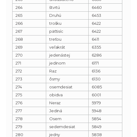
264
štvrtú
6460
265
Druhú
6453
266
trošku
6422
267
päťtisíc
6422
268
treťou
6411
269
veľakrát
6355
270
jedenástej
6286
271
jedinom
6171
272
Raz
6136
273
ôsmy
6130
274
osemdesiat
6085
275
obidva
6001
276
Neraz
5979
277
Jediná
5948
278
Osem
5854
279
sedemdesiat
5849
280
jedny
5838