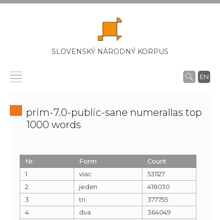
SLOVENSKÝ NÁRODNÝ KORPUS
EN
prim-7.0-public-sane numerallas top
1000 words
Nr.
Form
Count
1
viac
531127
2
jeden
418030
3
tri
377755
4
dva
364049