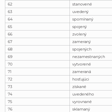
62
stanovené
63
uvedený
64
spomínaný
65
spojený
66
zvolený
67
zameraný
68
spojených
69
nezamestnaných
70
vytvorené
71
zameraná
72
hosťujúci
73
získané
74
uvedeného
75
vyrovnané
76
sklamaný