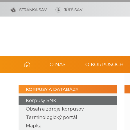
STRÁNKA SAV
JÚĽŠ SAV
O NÁS
O KORPUSOCH
KORPUSY A DATABÁZY
Korpusy SNK
Obsah a zdroje korpusov
Terminologický portál
Mapka