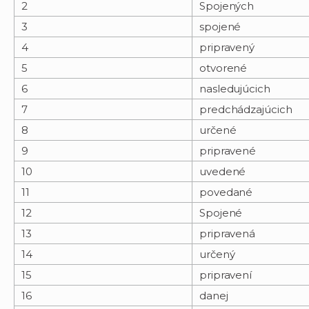
2
Spojených
3
spojené
4
pripravený
5
otvorené
6
nasledujúcich
7
predchádzajúcich
8
určené
9
pripravené
10
uvedené
11
povedané
12
Spojené
13
pripravená
14
určený
15
pripravení
16
danej