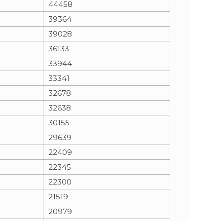
44458
39364
n
e
39028
i
x
36133
33944
e
t
33341
32678
32638
30155
29639
22409
22345
22300
21519
20979