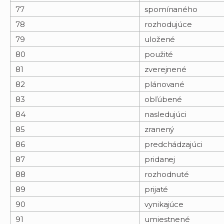
77
spomínaného
78
rozhodujúce
79
uložené
80
použité
81
zverejnené
82
plánované
83
obľúbené
84
nasledujúci
85
zranený
86
predchádzajúci
87
pridanej
88
rozhodnuté
89
prijaté
90
vynikajúce
91
umiestnené