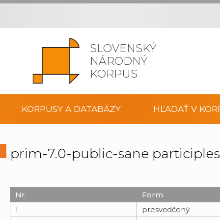
SLOVENSKÝ
NÁRODNÝ
KORPUS
KORPUSY A DATABÁZY
HĽADAŤ V KOR
prim-7.0-public-sane participle
Nr.
Form
1
presvedčený