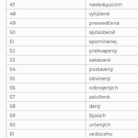
47
nasledujúcom
48
vylúčené
49
presvedčená
50
spôsobené
51
spomínanej
52
prekvapený
53
zakázané
54
postavený
55
obvinený
56
ozbrojených
57
založené
58
daný
59
žijúcich
60
určených
61
vedúceho