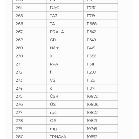
264
DAC
11757
265
TA3
11719
266
TA
11668
267
PRAHA
11642
268
GB
11549
269
Nám
11461
270
X
11356
271
RPA
11311
272
f
11299
273
VŠ
11126
274
c
11071
275
ČSR
10872
276
ÚS
10836
277
roč
10822
278
OS
10821
279
mg
10749
280
TRNAVA
10592