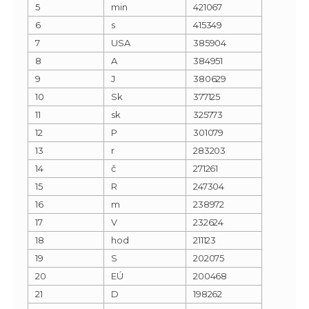
5
min
421067
6
s
415349
7
USA
385904
8
A
384951
9
J
380629
10
Sk
377125
11
sk
325773
12
P
301079
13
r
283203
14
č
271261
15
R
247304
16
m
238972
17
V
232624
18
hod
211123
19
S
202075
20
EÚ
200468
21
D
198262