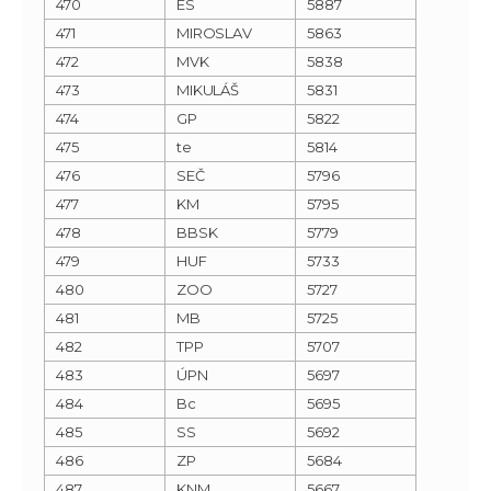
470
ES
5887
471
MIROSLAV
5863
472
MVK
5838
473
MIKULÁŠ
5831
474
GP
5822
475
te
5814
476
SEČ
5796
477
KM
5795
478
BBSK
5779
479
HUF
5733
480
ZOO
5727
481
MB
5725
482
TPP
5707
483
ÚPN
5697
484
Bc
5695
485
SS
5692
486
ZP
5684
487
KNM
5667