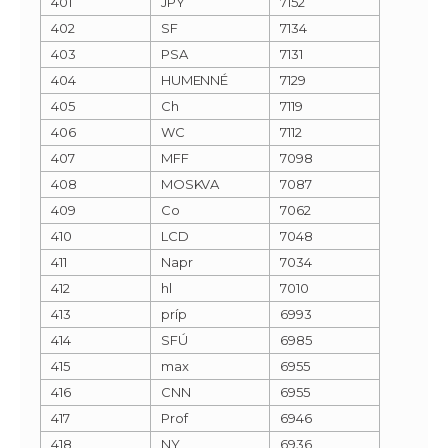
401
JPY
7152
402
SF
7134
403
PSA
7131
404
HUMENNÉ
7129
405
Ch
7119
406
WC
7112
407
MFF
7098
408
MOSKVA
7087
409
Co
7062
410
LCD
7048
411
Napr
7034
412
hl
7010
413
príp
6993
414
SFÚ
6985
415
max
6955
416
CNN
6955
417
Prof
6946
418
NY
6936