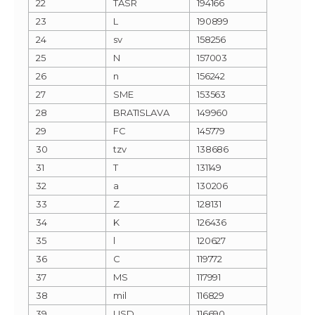
22
TASR
194166
23
L
190899
24
sv
158256
25
N
157003
26
n
156242
27
SME
153563
28
BRATISLAVA
149960
29
FC
145779
30
tzv
138686
31
T
131149
32
a
130206
33
Z
128131
34
K
126436
35
l
120627
36
C
119772
37
MS
117991
38
mil
116829
39
USD
116690