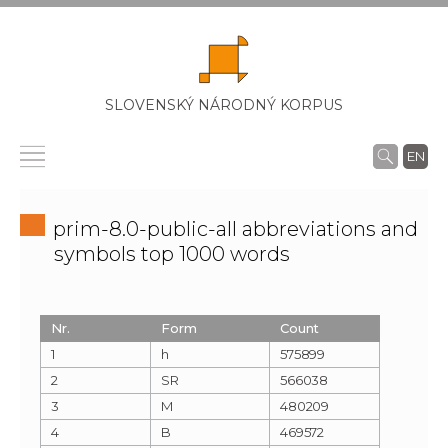
SLOVENSKÝ NÁRODNÝ KORPUS
EN
prim-8.0-public-all abbreviations and
symbols top 1000 words
Nr.
Form
Count
1
h
575899
2
SR
566038
3
M
480209
4
B
469572