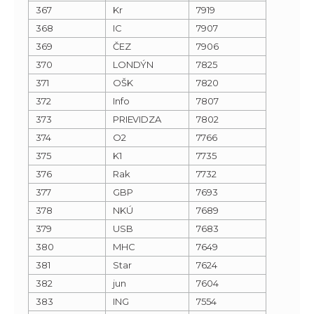
367
Kr
7919
368
IC
7907
369
ČEZ
7906
370
LONDÝN
7825
371
OŠK
7820
372
Info
7807
373
PRIEVIDZA
7802
374
O2
7766
375
K1
7735
376
Rak
7732
377
GBP
7693
378
NKÚ
7689
379
USB
7683
380
MHC
7649
381
Star
7624
382
jun
7604
383
ING
7554