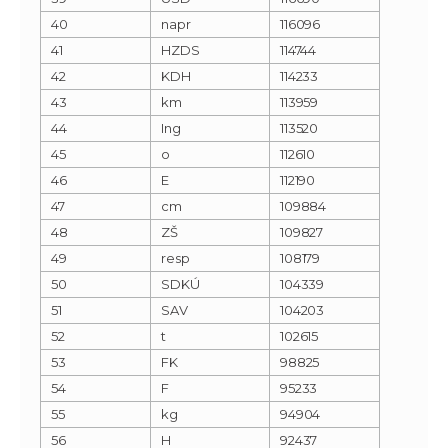
40
napr
116096
41
HZDS
114744
42
KDH
114233
43
km
113959
44
Ing
113520
45
o
112610
46
E
112190
47
cm
109884
48
ZŠ
109827
49
resp
108179
50
SDKÚ
104339
51
SAV
104203
52
t
102615
53
FK
98825
54
F
95233
55
kg
94904
56
H
92437