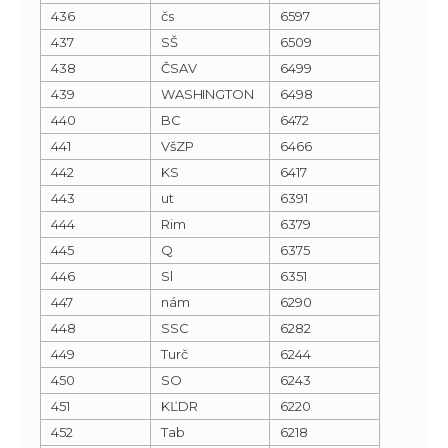
436
čs
6597
437
SŠ
6509
438
ČSAV
6499
439
WASHINGTON
6498
440
BC
6472
441
VšZP
6466
442
KS
6417
443
ut
6391
444
Rim
6379
445
Q
6375
446
Sl
6351
447
nám
6290
448
SSC
6282
449
Turč
6244
450
SO
6243
451
KĽDR
6220
452
Tab
6218