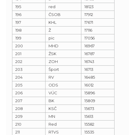
195
red
18123
196
ČSOB
17912
197
KHL
17671
198
Ž
17116
199
pic
17056
200
MHD
16967
201
ŽSK
16787
202
ZOH
16743
203
Šport
16713
204
RV
16485
205
ODS
16012
206
VÚC
15896
207
BK
15809
208
KSČ
15673
209
MN
15613
210
Red
15582
211
RTVS
15535