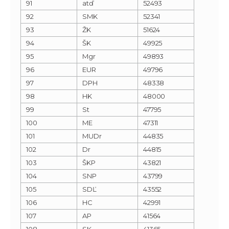
91
atď
52493
92
SMK
52341
93
ŽK
51624
94
ŠK
49925
95
Mgr
49893
96
EUR
49796
97
DPH
48338
98
HK
48000
99
St
47795
100
ME
47311
101
MUDr
44835
102
Dr
44815
103
ŠKP
43821
104
SNP
43799
105
SDĽ
43552
106
HC
42991
107
AP
41564
108
SK
41365