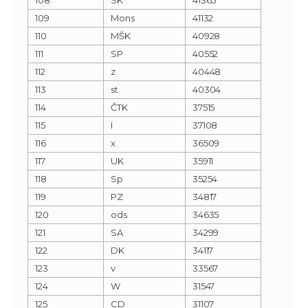
109
Mons
41132
110
MŠK
40928
111
SP
40552
112
z
40448
113
st
40304
114
ČTK
37515
115
I
37108
116
x
36509
117
UK
35911
118
Sp
35254
119
PZ
34817
120
ods
34635
121
SA
34299
122
DK
34117
123
v
33567
124
W
31547
125
CD
31107