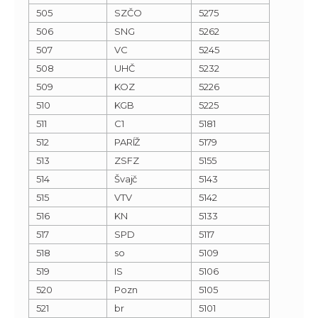
505
SZČO
5275
506
SNG
5262
507
VC
5245
508
UHČ
5232
509
KOZ
5226
510
KGB
5225
511
C1
5181
512
PARÍŽ
5179
513
ZSFZ
5155
514
Švajč
5143
515
VTV
5142
516
KN
5133
517
SPD
5117
518
so
5109
519
IS
5106
520
Pozn
5105
521
br
5101