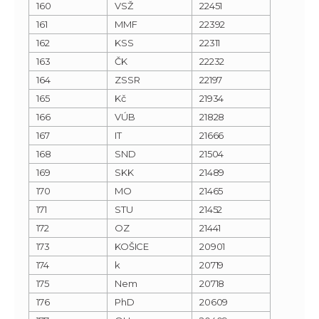
160
VSŽ
22451
161
MMF
22392
162
KSS
22311
163
ČK
22232
164
ZSSR
22197
165
Kč
21934
166
VÚB
21828
167
IT
21666
168
SND
21504
169
SKK
21489
170
MO
21465
171
STU
21452
172
OZ
21441
173
KOŠICE
20901
174
k
20719
175
Nem
20718
176
PhD
20609