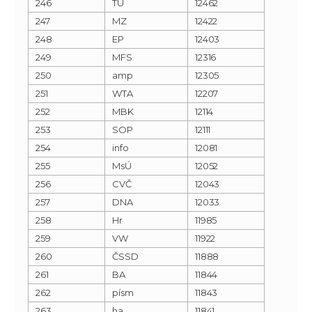
246
TU
12462
247
MZ
12422
248
EP
12403
249
MFS
12316
250
amp
12305
251
WTA
12207
252
MBK
12114
253
SOP
12111
254
info
12081
255
MsÚ
12052
256
CVČ
12043
257
DNA
12033
258
Hr
11985
259
VW
11922
260
ČSSD
11888
261
BA
11844
262
písm
11843
263
ha
11841