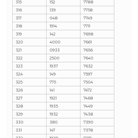
315
152
7788
316
139
7758
317
048
7749
318
1914
7711
319
142
7698
320
4000
7661
321
0933
7656
322
2500
7640
323
1937
7632
324
149
7597
325
775
7504
326
141
7472
327
1921
7468
328
1935
7449
329
1932
7438
330
380
7390
331
147
7378
332
1928
7317