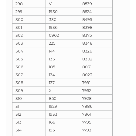
298
VIII
8539
299
1930
8524
300
330
8495
301
1936
8398
302
0902
8375
303
225
8348
304
144
8326
305
133
8302
306
185
8031
307
134
8023
308
137
7991
309
XII
7952
310
850
7928
311
1929
7886
312
1933
7861
313
166
7795
314
195
7793