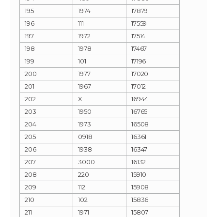
195
1974
17879
196
111
17559
197
1972
17514
198
1978
17467
199
101
17196
200
1977
17020
201
1967
17012
202
X
16944
203
1950
16765
204
1973
16508
205
0918
16361
206
1938
16347
207
3000
16132
208
220
15910
209
112
15908
210
102
15836
211
1971
15807