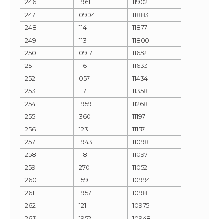
246
1961
11902
247
0904
11883
248
114
11877
249
113
11800
250
0917
11652
251
116
11633
252
057
11434
253
117
11358
254
1959
11268
255
360
11197
256
123
11157
257
1943
11098
258
118
11097
259
270
11052
260
159
10994
261
1957
10981
262
121
10975
263
1952
10948