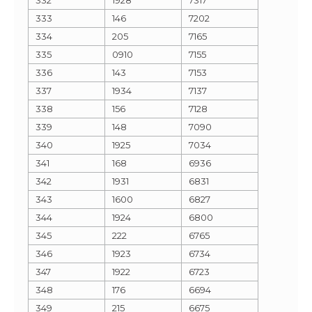
333
146
7202
334
205
7165
335
0910
7155
336
143
7153
337
1934
7137
338
156
7128
339
148
7090
340
1925
7034
341
168
6936
342
1931
6831
343
1600
6827
344
1924
6800
345
222
6765
346
1923
6734
347
1922
6723
348
176
6694
349
215
6675