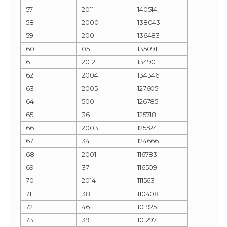
57
2011
140514
58
2000
138043
59
200
136483
60
05
135091
61
2012
134901
62
2004
134346
63
2005
127605
64
500
126785
65
36
125718
66
2003
125524
67
34
124666
68
2001
116783
69
37
116509
70
2014
111563
71
38
110408
72
46
101925
73
39
101297