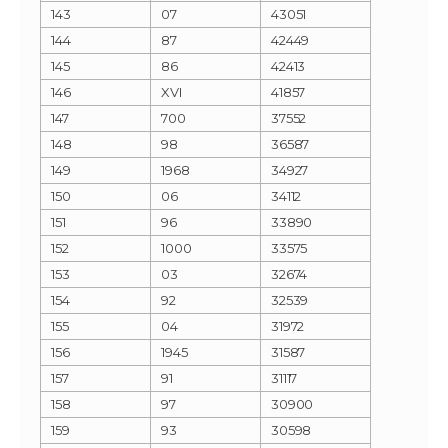
143
07
43051
144
87
42449
145
86
42413
146
XVI
41857
147
700
37552
148
98
36587
149
1968
34927
150
06
34112
151
96
33890
152
1000
33575
153
03
32674
154
92
32539
155
04
31972
156
1945
31587
157
91
31117
158
97
30900
159
93
30598