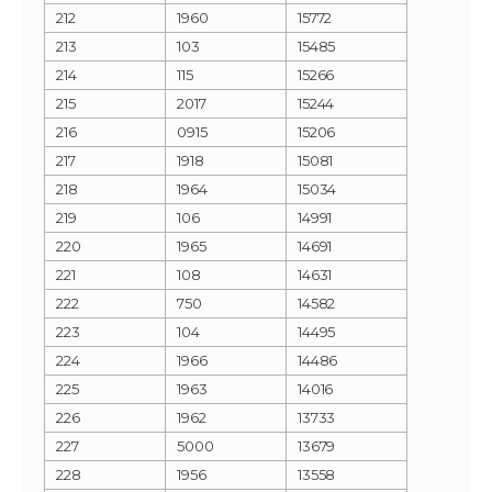
212
1960
15772
213
103
15485
214
115
15266
215
2017
15244
216
0915
15206
217
1918
15081
218
1964
15034
219
106
14991
220
1965
14691
221
108
14631
222
750
14582
223
104
14495
224
1966
14486
225
1963
14016
226
1962
13733
227
5000
13679
228
1956
13558