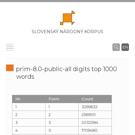
SLOVENSKÝ NÁRODNÝ KORPUS
EN
prim-8.0-public-all digits top 1000
words
Nr.
Form
Count
1
1
3269632
2
2
2569101
3
3
2032384
4
0
1709480