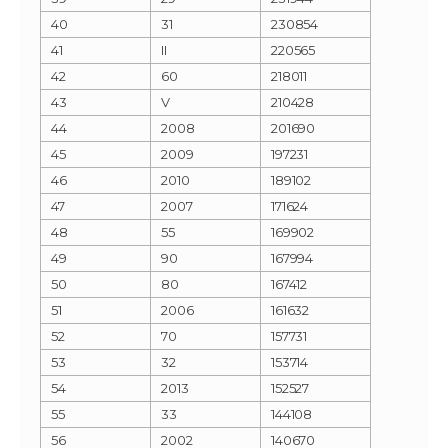
40
31
230854
41
II
220565
42
60
218011
43
V
210428
44
2008
201690
45
2009
197231
46
2010
189102
47
2007
171624
48
55
169902
49
90
167994
50
80
167412
51
2006
161632
52
70
157731
53
32
153714
54
2013
152527
55
33
144108
56
2002
140670