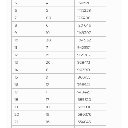
5
4
1510520
6
5
1472258
7
00
1217408
8
6
1201646
9
10
1149307
10
30
1041962
11
7
942557
12
15
935302
13
20
928473
14
8
903919
15
9
866755
16
12
798941
17
11
740449
18
17
689320
19
18
685891
20
19
680376
21
16
654843