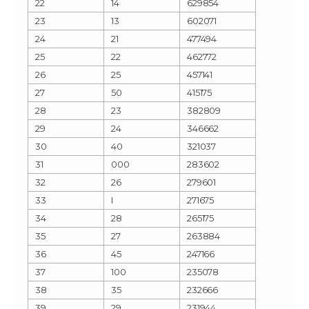
22
14
629854
23
13
602071
24
21
477494
25
22
462772
26
25
457141
27
50
415175
28
23
382809
29
24
346662
30
40
321037
31
000
283602
32
26
279601
33
I
271675
34
28
265175
35
27
263884
36
45
247166
37
100
235078
38
35
232666
39
29
231944