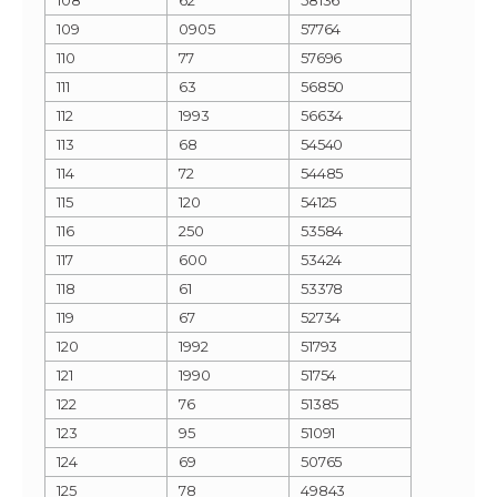
109
0905
57764
110
77
57696
111
63
56850
112
1993
56634
113
68
54540
114
72
54485
115
120
54125
116
250
53584
117
600
53424
118
61
53378
119
67
52734
120
1992
51793
121
1990
51754
122
76
51385
123
95
51091
124
69
50765
125
78
49843