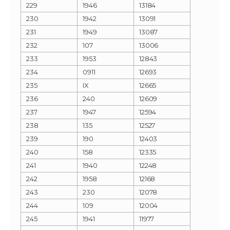
229
1946
13184
230
1942
13091
231
1949
13087
232
107
13006
233
1953
12843
234
0911
12693
235
IX
12665
236
240
12609
237
1947
12594
238
135
12527
239
190
12403
240
158
12335
241
1940
12248
242
1958
12168
243
230
12078
244
109
12004
245
1941
11977