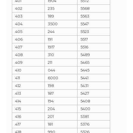
401
1904
5572
402
235
5568
403
189
5563
404
3500
5547
405
244
5523
406
191
5517
407
1917
5516
408
310
5489
409
211
5465
410
044
5445
411
6000
5441
412
198
5431
413
187
5427
414
194
5408
415
204
5400
416
201
5381
417
181
5376
418
990
5326