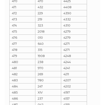
470
470
4425
471
432
4408
472
229
4390
473
219
4332
474
323
4310
475
2018
4279
476
010
4279
477
640
4271
478
315
4271
479
1908
4248
480
238
4244
481
970
4241
482
269
4211
483
780
4207
484
247
4202
485
XIV
4197
486
237
4157
487
042
4155