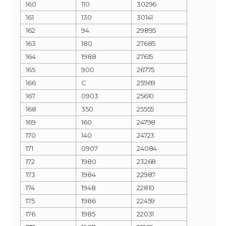
160
110
30296
161
130
30141
162
94
29895
163
180
27685
164
1988
27615
165
900
26775
166
C
25969
167
0903
25610
168
350
25555
169
160
24798
170
140
24723
171
0907
24084
172
1980
23268
173
1984
22987
174
1948
22810
175
1986
22459
176
1985
22031