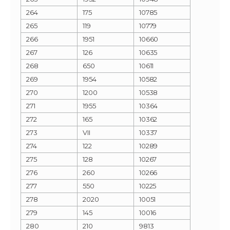
264
175
10785
265
119
10779
266
1951
10660
267
126
10635
268
650
10611
269
1954
10582
270
1200
10538
271
1955
10364
272
165
10362
273
VII
10337
274
122
10289
275
128
10267
276
260
10266
277
550
10225
278
2020
10051
279
145
10016
280
210
9813