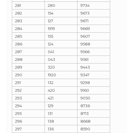
281
280
9734
282
154
9673
283
127
9671
284
1919
9669
285
155
9607
286
124
9588
287
041
9566
288
043
9561
289
320
9443
290
1920
9347
291
132
9298
292
420
9160
293
421
9050
294
129
8736
295
131
8713
296
138
8668
297
136
8590