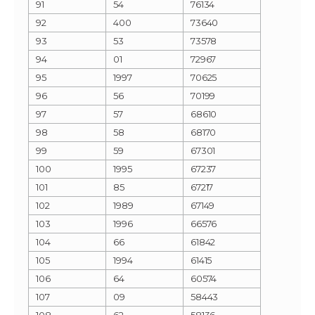
91
54
76134
92
400
73640
93
53
73578
94
01
72967
95
1997
70625
96
56
70199
97
57
68610
98
58
68170
99
59
67301
100
1995
67237
101
85
67217
102
1989
67149
103
1996
66576
104
66
61842
105
1994
61415
106
64
60574
107
09
58443
108
62
58136