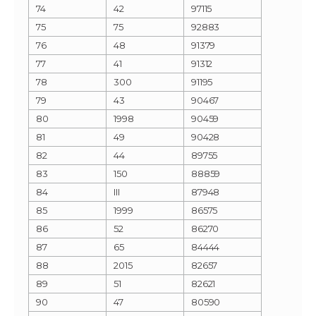
74
42
97115
75
75
92883
76
48
91379
77
41
91312
78
300
91195
79
43
90467
80
1998
90459
81
49
90428
82
44
89755
83
150
88859
84
III
87948
85
1999
86575
86
52
86270
87
65
84444
88
2015
82657
89
51
82621
90
47
80590