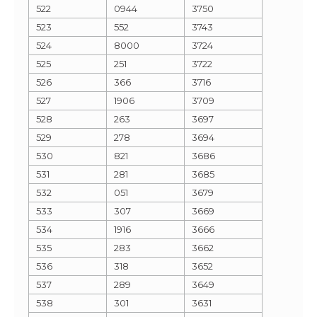
522
0944
3750
523
552
3743
524
8000
3724
525
251
3722
526
366
3716
527
1906
3709
528
263
3697
529
278
3694
530
821
3686
531
281
3685
532
051
3679
533
307
3669
534
1916
3666
535
283
3662
536
318
3652
537
289
3649
538
301
3631