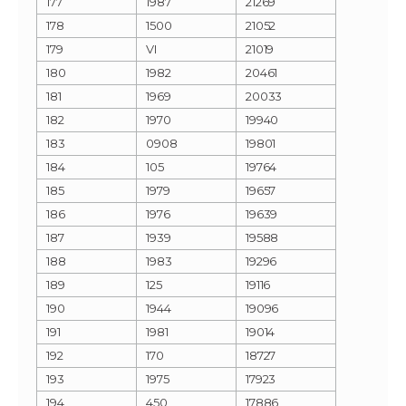
177
1987
21269
178
1500
21052
179
VI
21019
180
1982
20461
181
1969
20033
182
1970
19940
183
0908
19801
184
105
19764
185
1979
19657
186
1976
19639
187
1939
19588
188
1983
19296
189
125
19116
190
1944
19096
191
1981
19014
192
170
18727
193
1975
17923
194
450
17886