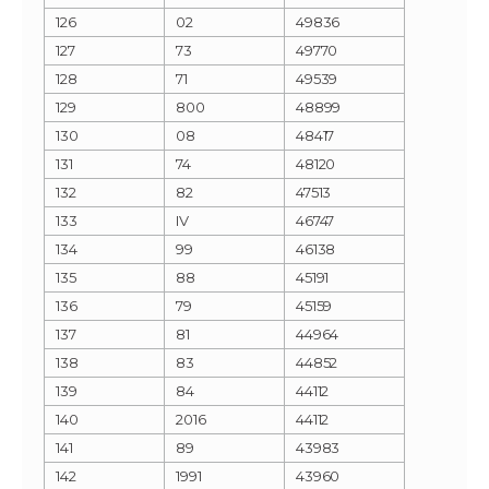
126
02
49836
127
73
49770
128
71
49539
129
800
48899
130
08
48417
131
74
48120
132
82
47513
133
IV
46747
134
99
46138
135
88
45191
136
79
45159
137
81
44964
138
83
44852
139
84
44112
140
2016
44112
141
89
43983
142
1991
43960