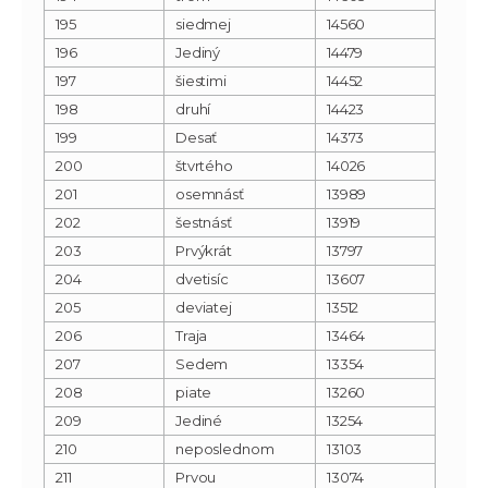
195
siedmej
14560
196
Jediný
14479
197
šiestimi
14452
198
druhí
14423
199
Desať
14373
200
štvrtého
14026
201
osemnásť
13989
202
šestnásť
13919
203
Prvýkrát
13797
204
dvetisíc
13607
205
deviatej
13512
206
Traja
13464
207
Sedem
13354
208
piate
13260
209
Jediné
13254
210
neposlednom
13103
211
Prvou
13074