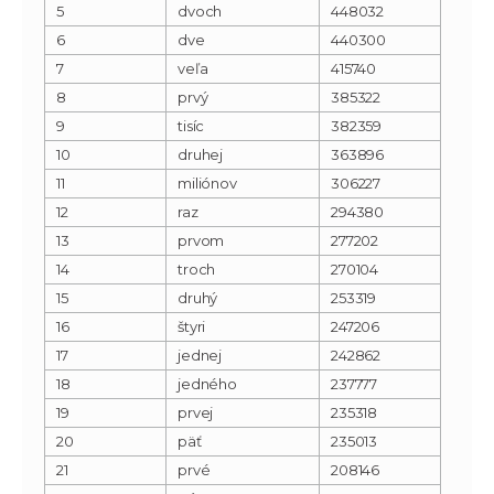
5
dvoch
448032
6
dve
440300
7
veľa
415740
8
prvý
385322
9
tisíc
382359
10
druhej
363896
11
miliónov
306227
12
raz
294380
13
prvom
277202
14
troch
270104
15
druhý
253319
16
štyri
247206
17
jednej
242862
18
jedného
237777
19
prvej
235318
20
päť
235013
21
prvé
208146