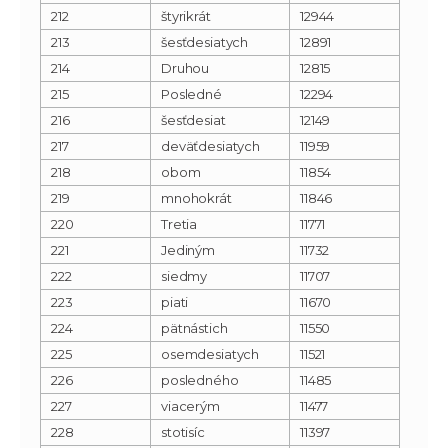
212
štyrikrát
12944
213
šesťdesiatych
12891
214
Druhou
12815
215
Posledné
12294
216
šesťdesiat
12149
217
deväťdesiatych
11959
218
obom
11854
219
mnohokrát
11846
220
Tretia
11771
221
Jediným
11732
222
siedmy
11707
223
piati
11670
224
pätnástich
11550
225
osemdesiatych
11521
226
posledného
11485
227
viacerým
11477
228
stotisíc
11397