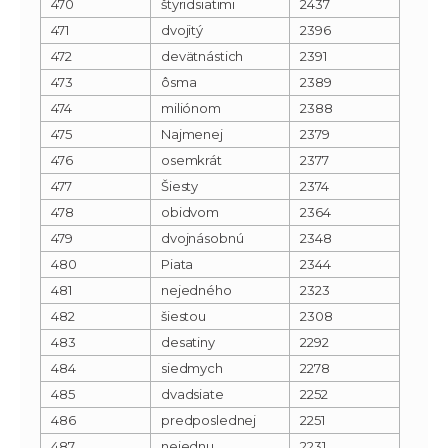
470
štyridsiatimi
2437
471
dvojitý
2396
472
devätnástich
2391
473
ôsma
2389
474
miliónom
2388
475
Najmenej
2379
476
osemkrát
2377
477
Šiesty
2374
478
obidvom
2364
479
dvojnásobnú
2348
480
Piata
2344
481
nejedného
2323
482
šiestou
2308
483
desatiny
2292
484
siedmych
2278
485
dvadsiate
2252
486
predposlednej
2251
487
nejednu
2231