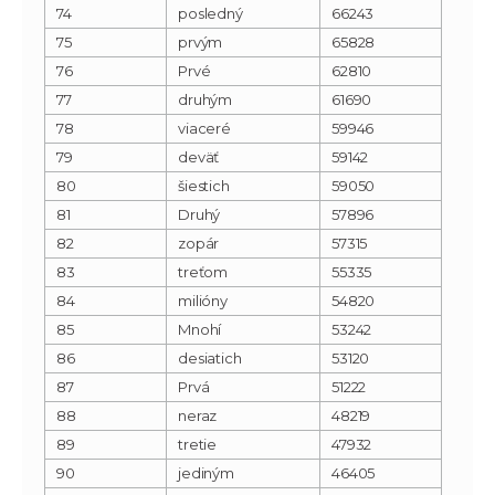
74
posledný
66243
75
prvým
65828
76
Prvé
62810
77
druhým
61690
78
viaceré
59946
79
deväť
59142
80
šiestich
59050
81
Druhý
57896
82
zopár
57315
83
treťom
55335
84
milióny
54820
85
Mnohí
53242
86
desiatich
53120
87
Prvá
51222
88
neraz
48219
89
tretie
47932
90
jediným
46405