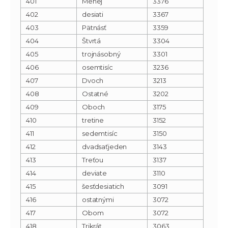
401
Menej
3376
402
desiati
3367
403
Pätnásť
3359
404
Štvrtá
3304
405
trojnásobný
3301
406
osemtisíc
3236
407
Dvoch
3213
408
Ostatné
3202
409
Oboch
3175
410
tretine
3152
411
sedemtisíc
3150
412
dvadsaťjeden
3143
413
Treťou
3137
414
deviate
3110
415
šesťdesiatich
3091
416
ostatnými
3072
417
Obom
3072
418
Trikrát
3063