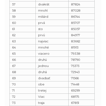
57
dvakrát
87824
58
mnohí
87028
59
miliárd
86744
60
prvá
85707
61
sto
85057
62
prvú
84977
63
najviac
83662
64
mnohé
81913
65
viacero
79338
66
druhú
78790
67
jednou
75373
68
druhá
72943
69
dvadsať
71566
70
obe
71448
71
tretej
69299
72
Viac
68175
73
traja
67851