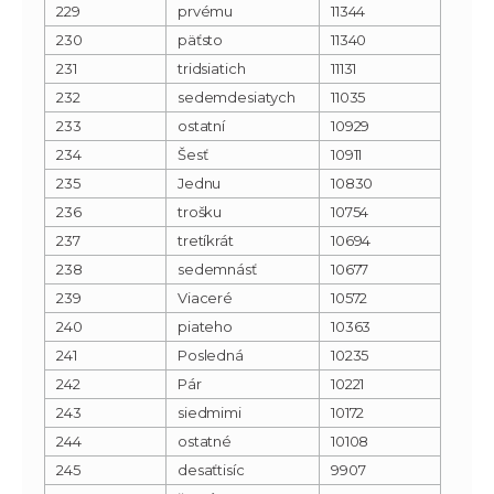
229
prvému
11344
230
päťsto
11340
231
tridsiatich
11131
232
sedemdesiatych
11035
233
ostatní
10929
234
Šesť
10911
235
Jednu
10830
236
trošku
10754
237
tretíkrát
10694
238
sedemnásť
10677
239
Viaceré
10572
240
piateho
10363
241
Posledná
10235
242
Pár
10221
243
siedmimi
10172
244
ostatné
10108
245
desaťtisíc
9907