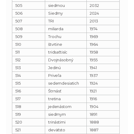
505
siedmou
2032
506
Siedmy
2024
507
TRI
2013
508
miliarda
1974
509
Trochu
1969
510
štvrtine
1964
511
tridsaťtisíc
1958
512
Dvojnásobný
1955
513
Jedinú
1941
514
Priveľa
1937
515
sedemdesiatich
1924
516
Štrnásť
1921
517
tretina
1916
518
jedenástom
1904
519
siedmym
1891
520
trinástimi
1888
521
deväťsto
1887