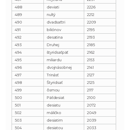
488
deviati
2226
489
nultý
2212
490
dvadsaťtri
2209
491
biliónov
2195
492
desatina
2193
493
Druhej
2185
494
štyridsaťpäť
2162
495
miliardu
2153
496
dvojnásobnej
2141
497
Trinásť
2127
498
Štyridsať
2125
499
ôsmou
2117
500
Päťdesiat
2100
501
desiatu
2072
502
máličko
2049
503
desiatim
2039
504
desiatou
2033