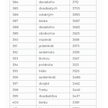
384
deviateho
3712
385
dvadsiatych
3705
386
ostatným
3695
387
šiesta
3667
388
desiateho
3665
389
obidvoma
3625
390
Viackrát
3618
391
jedenkrát
3573
392
sedemsto
3559
393
štvrtou
3547
394
poldruha
3531
395
Málo
3525
396
sedemkrát
3486
397
dvojité
3462
398
Tretiu
3446
399
dvadsaťdva
3437
400
šiestu
3381