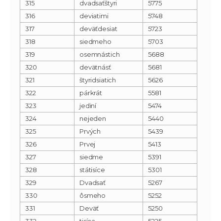
315
dvadsaťštyri
5775
316
deviatimi
5748
317
deväťdesiat
5723
318
siedmeho
5703
319
osemnástich
5688
320
devätnásť
5681
321
štyridsiatich
5626
322
párkrát
5581
323
jediní
5474
324
nejeden
5440
325
Prvých
5439
326
Prvej
5413
327
siedme
5391
328
státisíce
5301
329
Dvadsať
5267
330
ôsmeho
5252
331
Deväť
5250
332
tisíca
5225