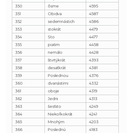
350
ôsme
4595
351
Obidva
4587
352
sedemnástich
4586
353
stokrát
4479
354
Sto
4477
355
piatim
4458
356
nemálo
4428
357
štvrtýkrát
4393
358
desaťkrát
4381
359
Poslednou
4376
360
dvanástimi
4332
361
oboje
4319
362
Jedni
4313
363
šesťsto
4249
364
Niekoľkokrát
4241
365
Mnohým
4203
366
Poslednú
4183