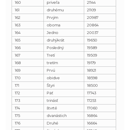
160
priveľa
21144
161
druhému
21109
162
Prvým
20987
163
oboma
20864
164
Jedno
20037
165
druhýkrát
19650
166
Posledný
19589
167
Tretí
19509
168
tretím
19179
169
Prvú
18921
170
obidve
18598
171
Štyri
18500
172
Päť
17743
173
trinásť
17253
174
štvrté
17060
175
dvanástich
16864
176
Druhé
16664