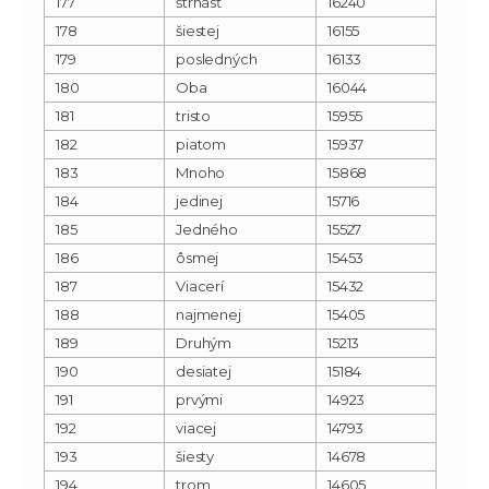
177
štrnásť
16240
178
šiestej
16155
179
posledných
16133
180
Oba
16044
181
tristo
15955
182
piatom
15937
183
Mnoho
15868
184
jedinej
15716
185
Jedného
15527
186
ôsmej
15453
187
Viacerí
15432
188
najmenej
15405
189
Druhým
15213
190
desiatej
15184
191
prvými
14923
192
viacej
14793
193
šiesty
14678
194
trom
14605