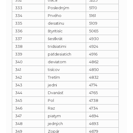
333
Posledným
5170
334
Prvého
5161
335
desatinu
5109
336
štyritisíc
5065
337
šesťkrát
4930
338
tridsiatimi
4924
339
päťdesiatich
4916
340
deviatom
4862
341
tisícov
4850
342
Tretím
4832
343
jedni
4774
344
Dvanásť
4765
345
Pol
4738
346
Raz
4734
347
piatym
4694
348
jedných
4693
349
Zopár
4679