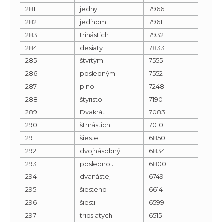
281
jedny
7966
282
jedinom
7961
283
trinástich
7932
284
desiaty
7833
285
štvrtým
7555
286
posledným
7552
287
plno
7248
288
štyristo
7190
289
Dvakrát
7083
290
štrnástich
7010
291
šieste
6850
292
dvojnásobný
6834
293
poslednou
6800
294
dvanástej
6749
295
šiesteho
6614
296
šiesti
6599
297
tridsiatych
6515