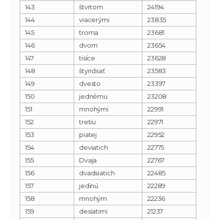
143
štvrtom
24194
144
viacerými
23835
145
troma
23681
146
dvom
23654
147
tisíce
23628
148
štyridsať
23583
149
dvesto
23397
150
jednému
23208
151
mnohými
22991
152
tretiu
22971
153
piatej
22952
154
deviatich
22775
155
Dvaja
22767
156
dvadsiatich
22485
157
jedinú
22289
158
mnohým
22236
159
desiatimi
21237