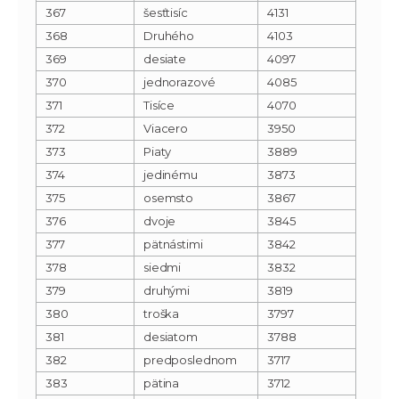
367
šesťtisíc
4131
368
Druhého
4103
369
desiate
4097
370
jednorazové
4085
371
Tisíce
4070
372
Viacero
3950
373
Piaty
3889
374
jedinému
3873
375
osemsto
3867
376
dvoje
3845
377
pätnástimi
3842
378
siedmi
3832
379
druhými
3819
380
troška
3797
381
desiatom
3788
382
predposlednom
3717
383
pätina
3712