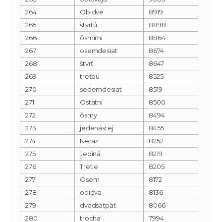
264
Obidve
8919
265
štvrtú
8898
266
ôsmimi
8864
267
osemdesiat
8674
268
štvrť
8647
269
treťou
8525
270
sedemdesiat
8519
271
Ostatní
8500
272
ôsmy
8494
273
jedenástej
8455
274
Neraz
8252
275
Jediná
8219
276
Tretie
8205
277
Osem
8172
278
obidva
8136
279
dvadsaťpäť
8066
280
trocha
7994