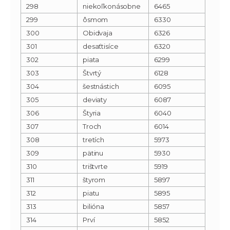
298
niekoľkonásobne
6465
299
ôsmom
6330
300
Obidvaja
6326
301
desaťtisíce
6320
302
piata
6299
303
Štvrtý
6128
304
šestnástich
6095
305
deviaty
6087
306
Štyria
6040
307
Troch
6014
308
tretích
5973
309
pätinu
5930
310
trištvrte
5919
311
štyrom
5897
312
piatu
5895
313
bilióna
5857
314
Prví
5852