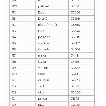
109
pätnásť
37104
110
Dve
37056
111
Druhá
35598
112
niekoľkokrát
35596
113
Dva
35546
114
poslednú
35049
115
viackrát
34872
116
ôsmich
34664
117
milión
34481
118
štyria
34186
119
viacerí
33632
120
Obe
33128
121
druhou
32770
122
Jednou
32051
123
oba
32000
124
prvou
31375
125
razy
30752