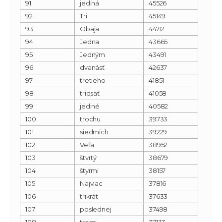
91
jediná
45526
92
Tri
45149
93
Obaja
44712
94
Jedna
43665
95
Jedným
43491
96
dvanásť
42637
97
tretieho
41851
98
tridsať
41058
99
jediné
40582
100
trochu
39733
101
siedmich
39229
102
Veľa
38952
103
štvrtý
38679
104
štyrmi
38157
105
Najviac
37816
106
trikrát
37633
107
poslednej
37498
108
tromi
37133