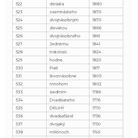
522
desiata
1880
523
osemnásteho
1870
524
dvojnásobným
1870
525
deviatou
1866
526
dvojnásobného
1861
527
Jednému
1841
528
tristotisíc
1824
529
hodne
1820
530
Piati
1817
531
štvornásobne
1805
532
mnohom
1802
533
siedmim
1786
534
Dvadsiateho
1776
535
DRUHÝ
1770
536
dvadsaťšesť
1756
537
dvojaký
1750
538
miliónoch
1745