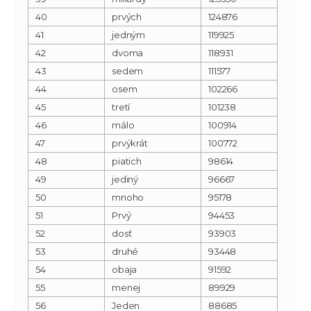
40
prvých
124876
41
jedným
119925
42
dvoma
118931
43
sedem
111577
44
osem
102266
45
tretí
101238
46
málo
100914
47
prvýkrát
100772
48
piatich
98614
49
jediný
96667
50
mnoho
95178
51
Prvý
94453
52
dosť
93903
53
druhé
93448
54
obaja
91592
55
menej
89929
56
Jeden
88685