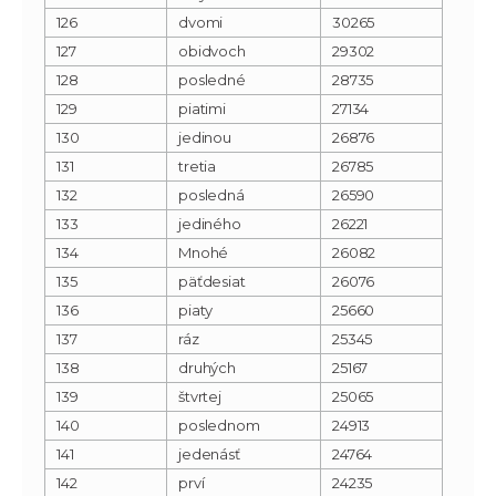
126
dvomi
30265
127
obidvoch
29302
128
posledné
28735
129
piatimi
27134
130
jedinou
26876
131
tretia
26785
132
posledná
26590
133
jediného
26221
134
Mnohé
26082
135
päťdesiat
26076
136
piaty
25660
137
ráz
25345
138
druhých
25167
139
štvrtej
25065
140
poslednom
24913
141
jedenásť
24764
142
prví
24235