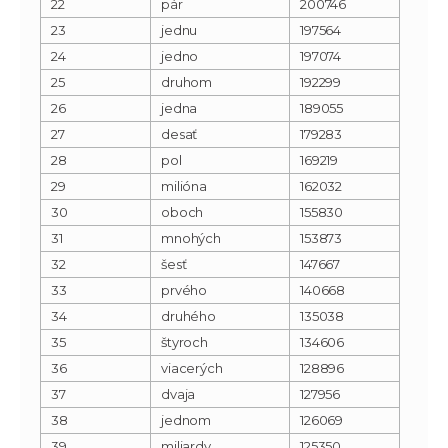
22
pár
200746
23
jednu
197564
24
jedno
197074
25
druhom
192299
26
jedna
189055
27
desať
179283
28
pol
169219
29
milióna
162032
30
oboch
155830
31
mnohých
153873
32
šesť
147667
33
prvého
140668
34
druhého
135038
35
štyroch
134606
36
viacerých
128896
37
dvaja
127956
38
jednom
126069
39
miliardy
125350