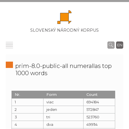
SLOVENSKÝ NÁRODNÝ KORPUS
EN
prim-8.0-public-all numerallas top
1000 words
Nr.
Form
Count
1
viac
694184
2
jeden
572847
3
tri
523760
4
dva
499114