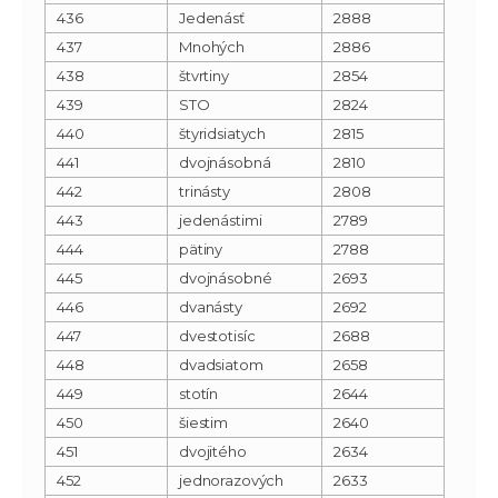
436
Jedenásť
2888
437
Mnohých
2886
438
štvrtiny
2854
439
STO
2824
440
štyridsiatych
2815
441
dvojnásobná
2810
442
trinásty
2808
443
jedenástimi
2789
444
pätiny
2788
445
dvojnásobné
2693
446
dvanásty
2692
447
dvestotisíc
2688
448
dvadsiatom
2658
449
stotín
2644
450
šiestim
2640
451
dvojitého
2634
452
jednorazových
2633