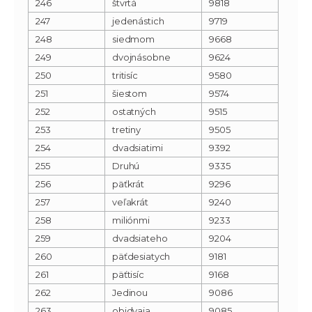
246
štvrtá
9818
247
jedenástich
9719
248
siedmom
9668
249
dvojnásobne
9624
250
tritisíc
9580
251
šiestom
9574
252
ostatných
9515
253
tretiny
9505
254
dvadsiatimi
9392
255
Druhú
9335
256
päťkrát
9296
257
veľakrát
9240
258
miliónmi
9233
259
dvadsiateho
9204
260
päťdesiatych
9181
261
päťtisíc
9168
262
Jedinou
9086
263
obidvaja
9085