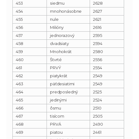
453
siedmu
2628
454
mnohonásobne
2627
455
nule
2621
456
Milióny
2616
457
jednorazový
2595
458
dvadsiaty
2594
459
Mnohokrát
2580
460
Štvrté
2556
461
PRVÝ
2554
462
piatykrát
2549
463
päťdesiatimi
2549
464
predposledný
2525
465
jedinými
2524
466
ôsmu
2510
467
tisícom
2505
468
PRVÁ
2490
469
piatou
2461