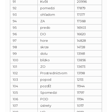
91
Kvôli
20996
92
pomedzi
17879
93
ohľadom
17377
94
ZA
17368
95
predo
16903
96
DO
16620
97
hore
14828
98
skrze
14728
99
dolu
13981
100
blízko
13856
101
ZO
13673
102
Prostredníctvom
13198
103
popod
12113
104
pozdĺž
11944
105
Spomedzi
11797
106
POD
11194
107
ústrety
10117
108
VO
9919