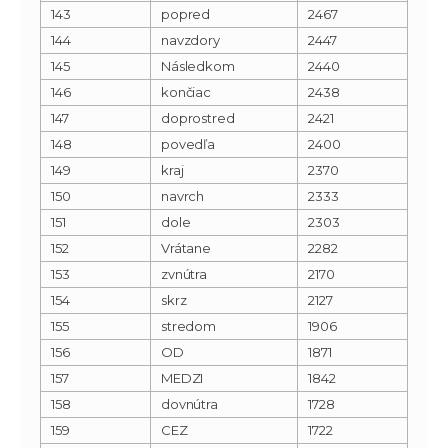
143
popred
2467
144
navzdory
2447
145
Následkom
2440
146
končiac
2438
147
doprostred
2421
148
povedľa
2400
149
kraj
2370
150
navrch
2333
151
dole
2303
152
Vrátane
2282
153
zvnútra
2170
154
skrz
2127
155
stredom
1906
156
OD
1871
157
MEDZI
1842
158
dovnútra
1728
159
CEZ
1722