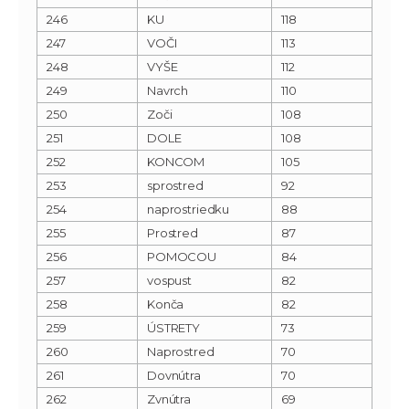
246
KU
118
247
VOČI
113
248
VYŠE
112
249
Navrch
110
250
Zoči
108
251
DOLE
108
252
KONCOM
105
253
sprostred
92
254
naprostriedku
88
255
Prostred
87
256
POMOCOU
84
257
vospust
82
258
Konča
82
259
ÚSTRETY
73
260
Naprostred
70
261
Dovnútra
70
262
Zvnútra
69