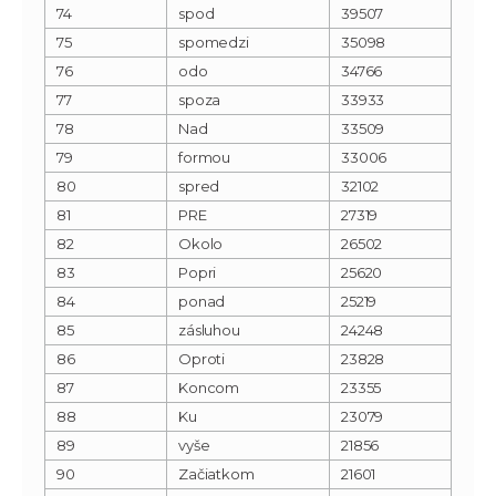
74
spod
39507
75
spomedzi
35098
76
odo
34766
77
spoza
33933
78
Nad
33509
79
formou
33006
80
spred
32102
81
PRE
27319
82
Okolo
26502
83
Popri
25620
84
ponad
25219
85
zásluhou
24248
86
Oproti
23828
87
Koncom
23355
88
Ku
23079
89
vyše
21856
90
Začiatkom
21601