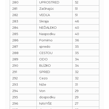
280
UPROSTRED
52
281
Začínajúc
51
282
VEDĽA
51
283
Skraja
46
284
NEĎALEKO
40
285
Naspodku
40
286
Pomimo
36
287
spredo
35
288
CESTOU
35
289
ODO
34
290
BLÍZKO
34
291
SPRED
32
292
Cezo
32
293
Niže
31
294
Von
29
295
dospodku
29
296
NAVYŠE
27