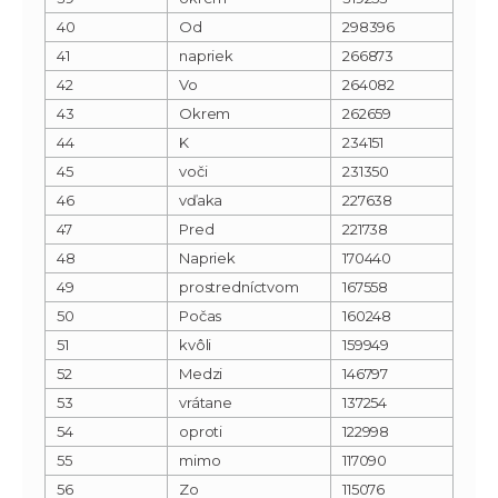
40
Od
298396
41
napriek
266873
42
Vo
264082
43
Okrem
262659
44
K
234151
45
voči
231350
46
vďaka
227638
47
Pred
221738
48
Napriek
170440
49
prostredníctvom
167558
50
Počas
160248
51
kvôli
159949
52
Medzi
146797
53
vrátane
137254
54
oproti
122998
55
mimo
117090
56
Zo
115076