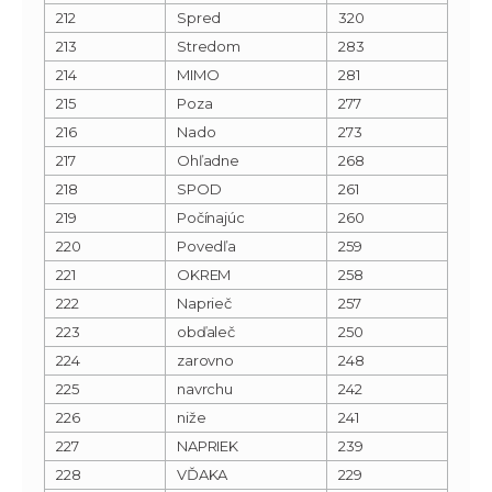
212
Spred
320
213
Stredom
283
214
MIMO
281
215
Poza
277
216
Nado
273
217
Ohľadne
268
218
SPOD
261
219
Počínajúc
260
220
Povedľa
259
221
OKREM
258
222
Naprieč
257
223
obďaleč
250
224
zarovno
248
225
navrchu
242
226
niže
241
227
NAPRIEK
239
228
VĎAKA
229