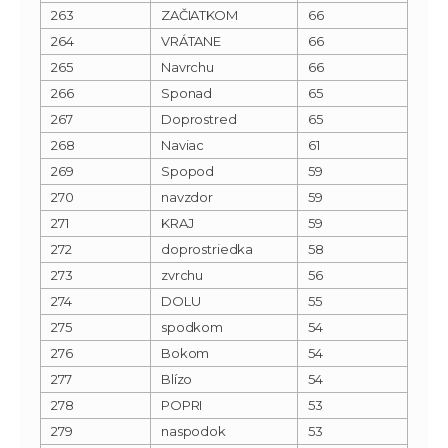
263
ZAČIATKOM
66
264
VRÁTANE
66
265
Navrchu
66
266
Sponad
65
267
Doprostred
65
268
Naviac
61
269
Spopod
59
270
navzdor
59
271
KRAJ
59
272
doprostriedka
58
273
zvrchu
56
274
DOLU
55
275
spodkom
54
276
Bokom
54
277
Blízo
54
278
POPRI
53
279
naspodok
53