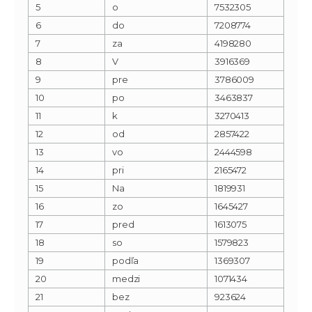
5
o
7532305
6
do
7208774
7
za
4198280
8
V
3916369
9
pre
3786009
10
po
3463837
11
k
3270413
12
od
2857422
13
vo
2444598
14
pri
2165472
15
Na
1819931
16
zo
1645427
17
pred
1613075
18
so
1579823
19
podľa
1369307
20
medzi
1071434
21
bez
923624