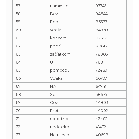
57
namiesto
97743
58
Bez
94644
59
Pod
85337
60
vedľa
84969
61
koncom
82392
62
popri
80613
63
začiatkom
78966
64
U
76811
65
pomocou
72489
66
Vďaka
66797
67
NA
64718
68
So
58675
69
Cez
44803
70
Proti
44002
71
uprostred
43482
72
neďaleko
41432
73
Namiesto
40698