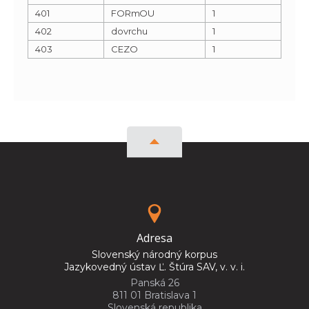
401
FORmOU
1
402
dovrchu
1
403
CEZO
1
Adresa
Slovenský národný korpus
Jazykovedný ústav Ľ. Štúra SAV, v. v. i.
Panská 26
811 01 Bratislava 1
Slovenská republika