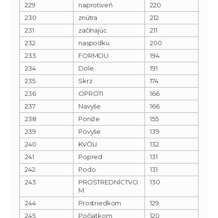
229
naprotiveň
220
230
znútra
212
231
začínajúc
211
232
naspodku
200
233
FORMOU
194
234
Dole
191
235
Skrz
174
236
OPROTI
166
237
Navyše
166
238
Poniže
155
239
Povyše
139
240
KVÔLI
132
241
Popred
131
242
Podo
131
243
PROSTREDNÍCTVO
130
M
244
Prostriedkom
129
245
Počiatkom
120