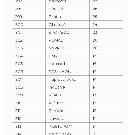
297
dospodu
27
298
PREDO
26
299
Znútra
25
300
Obďaleč
24
301
SPOMEDZI
23
302
PONAD
20
303
NAPRIEČ
20
304
SKrZ
17
305
spopred
16
306
ZÁSLUHOU
14
307
Naprostriedku
14
308
inkluzíve
14
309
VÔKOL
13
310
Včítane
13
311
Zarovno
12
312
Navzdor
11
313
POSTUPOM
9
314
NAVZDORY
9