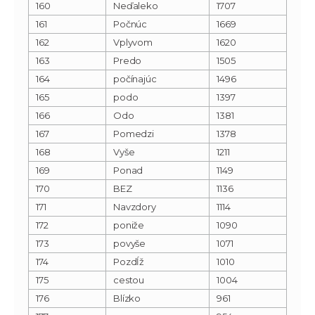
160
Neďaleko
1707
161
Počnúc
1669
162
Vplyvom
1620
163
Predo
1505
164
počínajúc
1496
165
podo
1397
166
Odo
1381
167
Pomedzi
1378
168
Vyše
1211
169
Ponad
1149
170
BEZ
1136
171
Navzdory
1114
172
poniže
1090
173
povyše
1071
174
Pozdĺž
1010
175
cestou
1004
176
Blízko
961