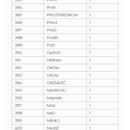
384
ProtI
1
385
PROSTRIEDKOM
1
386
PRed
1
387
PreD
1
388
PodľA
1
389
PoD
1
390
OpRoTi
1
391
OKReM
1
392
OKOlo
1
393
OKolo
1
394
OBĎALEČ
1
395
NAVRCHU
1
396
NApriek
1
397
NAd
1
398
NaD
1
399
MiEstO
1
400
MedZi
1