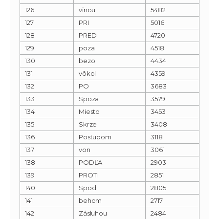
126
vinou
5482
127
PRI
5016
128
PRED
4720
129
poza
4518
130
bezo
4434
131
vôkol
4359
132
PO
3683
133
Spoza
3579
134
Miesto
3453
135
Skrze
3408
136
Postupom
3118
137
von
3061
138
PODĽA
2903
139
PROTI
2851
140
Spod
2805
141
behom
2717
142
Zásluhou
2484