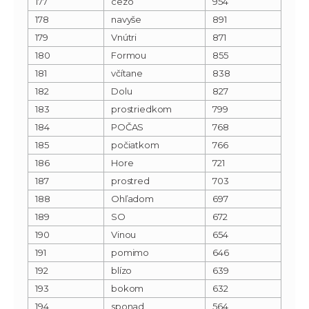
177
cezo
954
178
navyše
891
179
Vnútri
871
180
Formou
855
181
včítane
838
182
Dolu
827
183
prostriedkom
799
184
POČAS
768
185
počiatkom
766
186
Hore
721
187
prostred
703
188
Ohľadom
697
189
SO
672
190
Vinou
654
191
pomimo
646
192
blízo
639
193
bokom
632
194
sponad
564