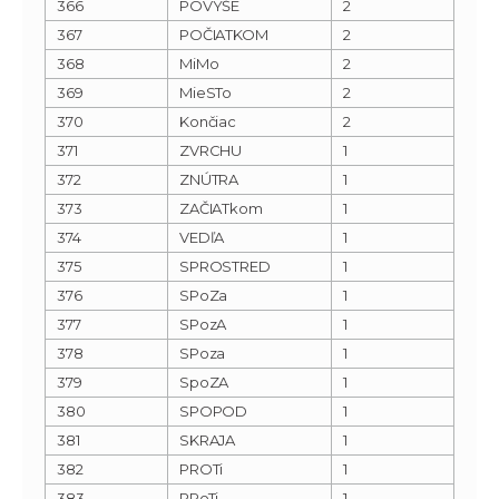
366
POVYŠE
2
367
POČIATKOM
2
368
MiMo
2
369
MieSTo
2
370
Končiac
2
371
ZVRCHU
1
372
ZNÚTRA
1
373
ZAČIATkom
1
374
VEDľA
1
375
SPROSTRED
1
376
SPoZa
1
377
SPozA
1
378
SPoza
1
379
SpoZA
1
380
SPOPOD
1
381
SKRAJA
1
382
PROTi
1
383
PRoTi
1