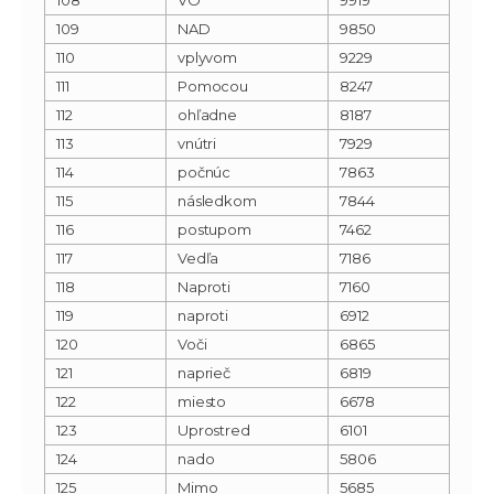
109
NAD
9850
110
vplyvom
9229
111
Pomocou
8247
112
ohľadne
8187
113
vnútri
7929
114
počnúc
7863
115
následkom
7844
116
postupom
7462
117
Vedľa
7186
118
Naproti
7160
119
naproti
6912
120
Voči
6865
121
naprieč
6819
122
miesto
6678
123
Uprostred
6101
124
nado
5806
125
Mimo
5685