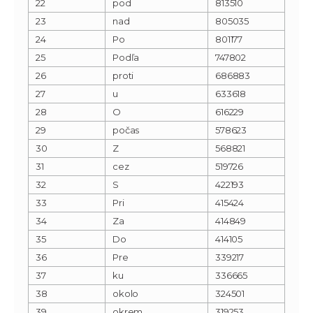
22
pod
813510
23
nad
805035
24
Po
801177
25
Podľa
747802
26
proti
686883
27
u
633618
28
O
616229
29
počas
578623
30
Z
568821
31
cez
519726
32
S
422193
33
Pri
415424
34
Za
414849
35
Do
414105
36
Pre
339217
37
ku
336665
38
okolo
324501
39
okrem
319253