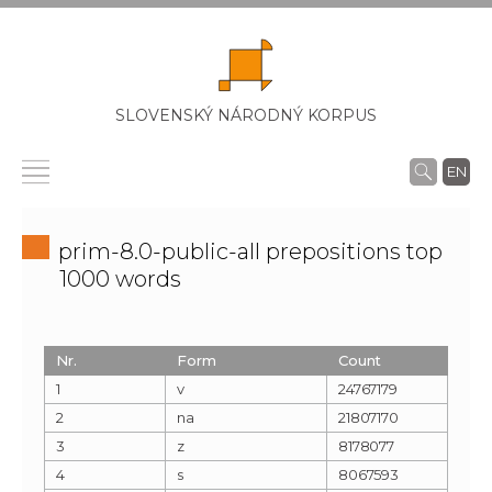
SLOVENSKÝ NÁRODNÝ KORPUS
EN
prim-8.0-public-all prepositions top
1000 words
Nr.
Form
Count
1
v
24767179
2
na
21807170
3
z
8178077
4
s
8067593