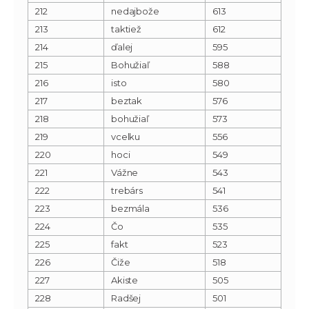
212
nedajbože
613
213
taktiež
612
214
ďalej
595
215
Bohužiaľ
588
216
isto
580
217
beztak
576
218
bohužiaľ
573
219
vcelku
556
220
hoci
549
221
Vážne
543
222
trebárs
541
223
bezmála
536
224
Čo
535
225
fakt
523
226
Čiže
518
227
Akiste
505
228
Radšej
501