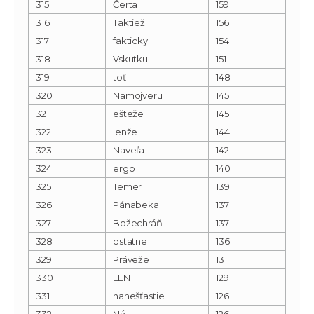
315
Čerta
159
316
Taktiež
156
317
fakticky
154
318
Vskutku
151
319
toť
148
320
Namojveru
145
321
ešteže
145
322
lenže
144
323
Naveľa
142
324
ergo
140
325
Temer
139
326
Pánabeka
137
327
Božechráň
137
328
ostatne
136
329
Práveže
131
330
LEN
129
331
nanešťastie
126
332
Ná
126