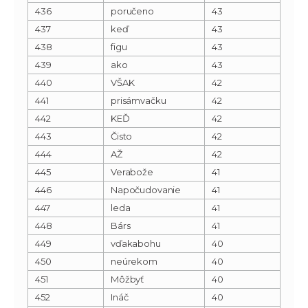
436
poručeno
43
437
keď
43
438
figu
43
439
ako
43
440
VŠAK
42
441
prisámvačku
42
442
KEĎ
42
443
Čisto
42
444
AŽ
42
445
Verabože
41
446
Napočudovanie
41
447
leda
41
448
Bárs
41
449
vďakabohu
40
450
neúrekom
40
451
Môžbyť
40
452
Ináč
40