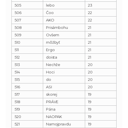
505
lebo
23
506
Čoo
22
507
AKO
22
508
Prisámbohu
21
509
Ovšem
21
510
môžbyť
21
511
Ergo
21
512
doista
21
513
Nechže
20
514
Hoci
20
515
do
20
516
ASI
20
517
skorej
19
518
PRÁVE
19
519
Pána
19
520
NAOPAK
19
521
Namojpravdu
19