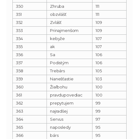
350
Zhruba
111
351
obzvlášť
111
352
Zvlášť
109
353
Prinajmenšom
109
354
kebyže
107
355
ak
107
356
Sa
106
357
Podistým
106
358
Trebárs
105
359
Nanešťastie
103
360
Žiaľbohu
100
361
pravdupovediac
100
362
prepytujem
99
363
najradšej
99
364
Servus
97
365
naposledy
95
366
bárs
95