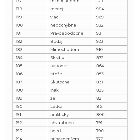
177
mimochodom
1011
178
menej
984
179
viac
969
180
nepochybne
932
181
Pravdepodobne
931
182
Bodaj
923
183
Mimochodom
910
184
Skrátka
872
185
napodiv
864
186
Isteže
853
187
Skutočne
831
188
Inak
825
189
že
821
190
Ledva
812
191
prakticky
806
192
chvalabohu
791
193
hneď
790
194
prinajmenšom
777