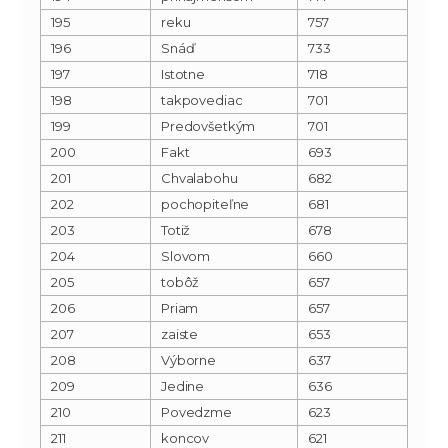
195
reku
757
196
Snáď
733
197
Istotne
718
198
takpovediac
701
199
Predovšetkým
701
200
Fakt
693
201
Chvalabohu
682
202
pochopiteľne
681
203
Totiž
678
204
Slovom
660
205
tobôž
657
206
Priam
657
207
zaiste
653
208
Výborne
637
209
Jedine
636
210
Povedzme
623
211
koncov
621