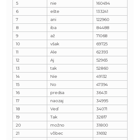
5
nie
160494
6
ešte
133241
7
ani
122960
8
iba
84488
9
až
71068
10
však
69725
11
Ale
62393
12
Aj
52965
13
tak
52860
14
Nie
49132
15
No
47394
16
predsa
36431
17
naozaj
34995
18
Veď
34071
19
Tak
32817
20
možno
31800
21
vôbec
31692