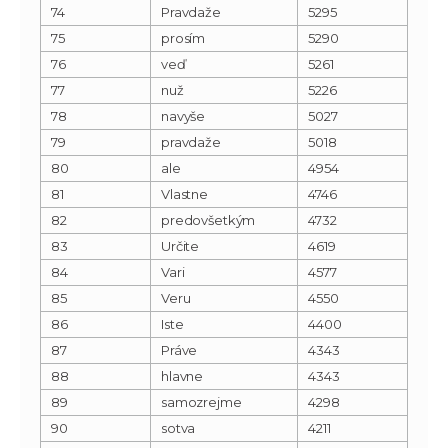
74
Pravdaže
5295
75
prosím
5290
76
veď
5261
77
nuž
5226
78
navyše
5027
79
pravdaže
5018
80
ale
4954
81
Vlastne
4746
82
predovšetkým
4732
83
Určite
4619
84
Vari
4577
85
Veru
4550
86
Iste
4400
87
Práve
4343
88
hlavne
4343
89
samozrejme
4298
90
sotva
4211