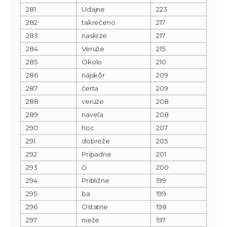
281
Údajne
223
282
takrečeno
217
283
naskrze
217
284
Veruže
215
285
Okolo
210
286
najskôr
209
287
čerta
209
288
veruže
208
289
naveľa
208
290
hoc
207
291
dobreže
205
292
Prípadne
201
293
či
200
294
Približne
199
295
ba
199
296
Ostatne
198
297
nieže
197