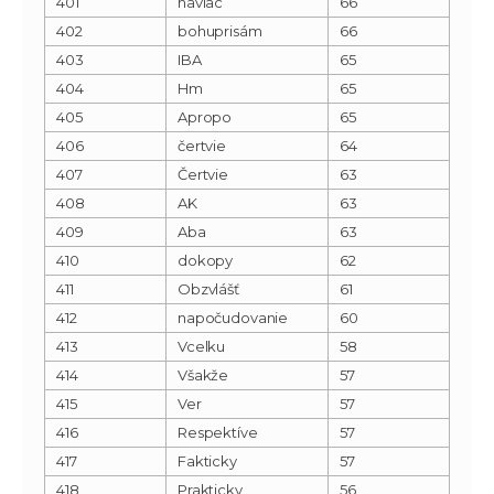
401
naviac
66
402
bohuprisám
66
403
IBA
65
404
Hm
65
405
Apropo
65
406
čertvie
64
407
Čertvie
63
408
AK
63
409
Aba
63
410
dokopy
62
411
Obzvlášť
61
412
napočudovanie
60
413
Vcelku
58
414
Všakže
57
415
Ver
57
416
Respektíve
57
417
Fakticky
57
418
Prakticky
56