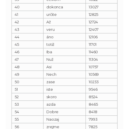
40
dokonca
13027
41
určite
12825
42
Až
12724
43
veru
12407
44
áno
12106
45
totiž
11701
46
Iba
11460
47
Nuž
11304
48
Asi
10757
49
Nech
10569
50
zase
10233
51
iste
9546
52
skoro
8524
53
azda
8465
54
Dobre
8418
55
Naozaj
7993
56
zrejme
7825