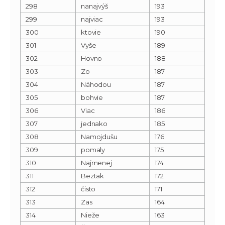
298
nanajvýš
193
299
najviac
193
300
ktovie
190
301
Vyše
189
302
Hovno
188
303
Zo
187
304
Náhodou
187
305
bohvie
187
306
Viac
186
307
jednako
185
308
Namojdušu
176
309
pomaly
175
310
Najmenej
174
311
Beztak
172
312
čisto
171
313
Zas
164
314
Nieže
163