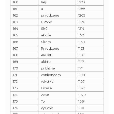
160
hej
1273
161
a
1266
162
prirodzene
1265
163
Hlavne
1228
164
Skôr
1214
165
akože
1172
166
Skoro
1168
167
Prirodzene
1153
168
Akurát
1150
169
akiste
1147
170
približne
1141
171
vonkoncom
1108
172
vskutku
1107
173
Ešteže
1073
174
Zase
1070
175
To
1064
176
výlučne
1011