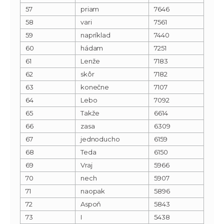
57
priam
7646
58
vari
7561
59
napríklad
7440
60
hádam
7251
61
Lenže
7183
62
skôr
7182
63
konečne
7107
64
Lebo
7092
65
Takže
6614
66
zasa
6309
67
jednoducho
6159
68
Teda
6150
69
Vraj
5966
70
nech
5907
71
naopak
5896
72
Aspoň
5843
73
I
5438