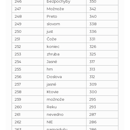
246
bezpochyby
350
247
Možnože
342
248
Preto
340
249
slovom
338
250
just
336
251
Čože
331
252
koniec
326
253
zhruba
325
254
Jasné
317
255
hm
313
256
Doslova
312
257
jasné
309
258
Ktovie
300
259
možnože
295
260
Reku
293
261
nevedno
287
262
NIE
286
263
namojdušu
286