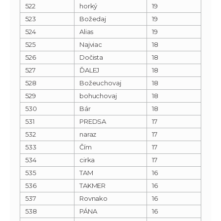
522
horký
19
523
Božedaj
19
524
Alias
19
525
Najviac
18
526
Dočista
18
527
ĎALEJ
18
528
Božeuchovaj
18
529
bohuchovaj
18
530
Bár
18
531
PREDSA
17
532
naraz
17
533
Čím
17
534
cirka
17
535
TAM
16
536
TAKMER
16
537
Rovnako
16
538
PÁNA
16