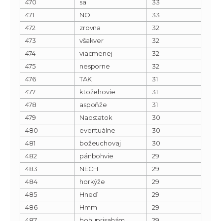
470
sa
33
471
NO
33
472
zrovna
32
473
všakver
32
474
viacmenej
32
475
nesporne
32
476
TAK
31
477
ktožehovie
31
478
aspoňže
31
479
Naostatok
30
480
eventuálne
30
481
božeuchovaj
30
482
pánbohvie
29
483
NECH
29
484
horkýže
29
485
Hneď
29
486
Hmm
29
487
bohuprisahám
29