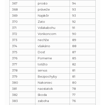
367
prosto
94
368
práveže
93
369
Najskôr
93
370
Zato
92
371
Vďakabohu
91
372
Vonkoncom
90
373
nechže
89
374
všakáno
88
375
Dosť
87
376
Pomerne
85
377
totižto
82
378
servus
81
379
Bezpochyby
81
380
Nakoniec
80
381
naostatok
78
382
škoda
77
383
zaboha
76