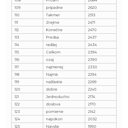
109
prípadne
2620
110
Takmer
2513
111
Zrejme
2471
112
Konečne
2470
113
Predsa
2437
114
radšej
2434
115
Celkom
2394
116
ozaj
2390
117
najmenej
2330
118
Najmä
2294
119
našťastie
2269
120
dobre
2245
121
Jednoducho
2174
122
doslova
2170
123
pomerne
2142
124
napokon
2032
125
Navyše
1990