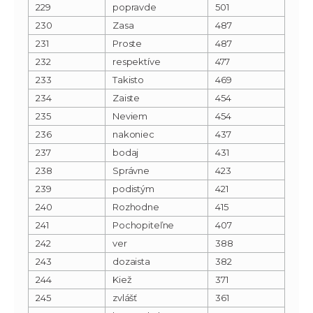
229
popravde
501
230
Zasa
487
231
Proste
487
232
respektíve
477
233
Takisto
469
234
Zaiste
454
235
Neviem
454
236
nakoniec
437
237
bodaj
431
238
Správne
423
239
podistým
421
240
Rozhodne
415
241
Pochopiteľne
407
242
ver
388
243
dozaista
382
244
Kiež
371
245
zvlášť
361