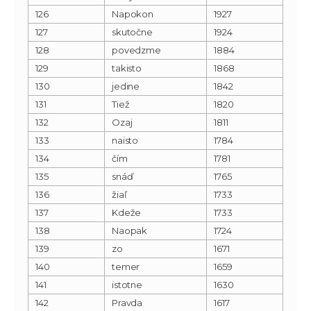
126
Napokon
1927
127
skutočne
1924
128
povedzme
1884
129
takisto
1868
130
jedine
1842
131
Tiež
1820
132
Ozaj
1811
133
naisto
1784
134
čím
1781
135
snáď
1765
136
žiaľ
1733
137
Kdeže
1733
138
Naopak
1724
139
zo
1671
140
temer
1659
141
istotne
1630
142
Pravda
1617