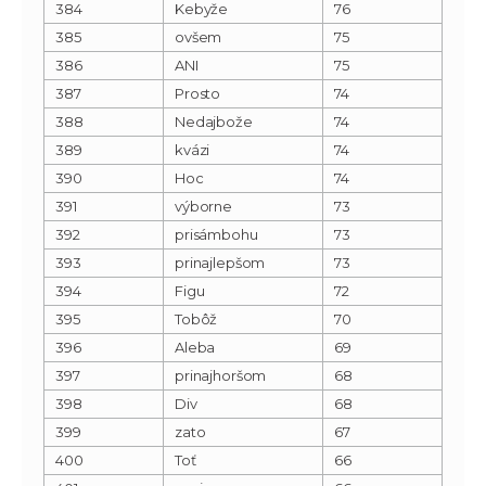
384
Kebyže
76
385
ovšem
75
386
ANI
75
387
Prosto
74
388
Nedajbože
74
389
kvázi
74
390
Hoc
74
391
výborne
73
392
prisámbohu
73
393
prinajlepšom
73
394
Figu
72
395
Tobôž
70
396
Aleba
69
397
prinajhoršom
68
398
Div
68
399
zato
67
400
Toť
66