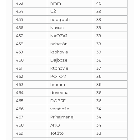
453
hmm
40
454
UŽ
39
455
nedajboh
39
456
Naviac
39
457
NAOZAJ
39
458
nabetón
39
459
ktohovie
39
460
Dajbože
38
461
Ktohovie
37
462
POTOM
36
463
hmmm
36
464
dovedna
36
465
DOBRE
36
466
verabože
34
467
Prinajmenej
34
468
ÁNO
34
469
Totižto
33