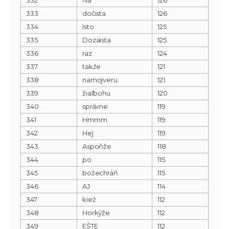
333
dočista
126
334
Isto
125
335
Dozaista
125
336
raz
124
337
takže
121
338
namojveru
121
339
žiaľbohu
120
340
správne
119
341
Hmmm
119
342
Hej
119
343
Aspoňže
118
344
po
115
345
božechráň
115
346
AJ
114
347
kiež
112
348
Horkýže
112
349
EŠTE
112