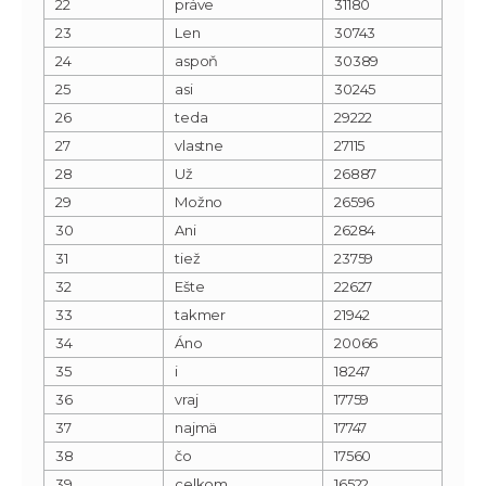
22
práve
31180
23
Len
30743
24
aspoň
30389
25
asi
30245
26
teda
29222
27
vlastne
27115
28
Už
26887
29
Možno
26596
30
Ani
26284
31
tiež
23759
32
Ešte
22627
33
takmer
21942
34
Áno
20066
35
i
18247
36
vraj
17759
37
najmä
17747
38
čo
17560
39
celkom
16522