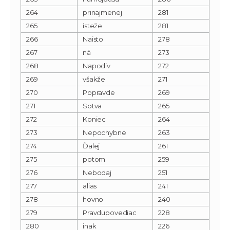
264
prinajmenej
281
265
isteže
281
266
Naisto
278
267
ná
273
268
Napodiv
272
269
všakže
271
270
Popravde
269
271
Sotva
265
272
Koniec
264
273
Nepochybne
263
274
Ďalej
261
275
potom
259
276
Nebodaj
251
277
alias
241
278
hovno
240
279
Pravdupovediac
228
280
inak
226