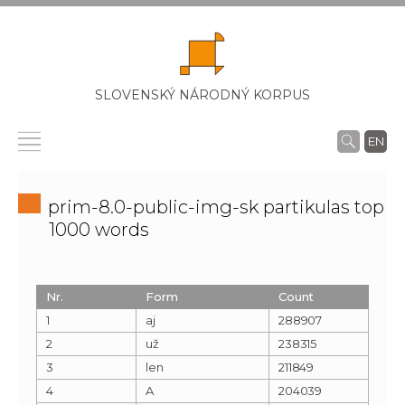
SLOVENSKÝ NÁRODNÝ KORPUS
EN
prim-8.0-public-img-sk partikulas top
1000 words
Nr.
Form
Count
1
aj
288907
2
už
238315
3
len
211849
4
A
204039