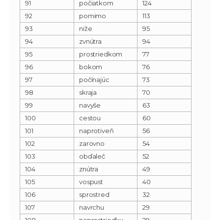
91
počiatkom
124
92
pomimo
113
93
niže
95
94
zvnútra
94
95
prostriedkom
77
96
bokom
76
97
počínajúc
73
98
skraja
70
99
navyše
63
100
cestou
60
101
naprotiveň
56
102
zarovno
54
103
obďaleč
52
104
znútra
49
105
vospust
40
106
sprostred
32
107
navrchu
29
108
naprostriedku
29