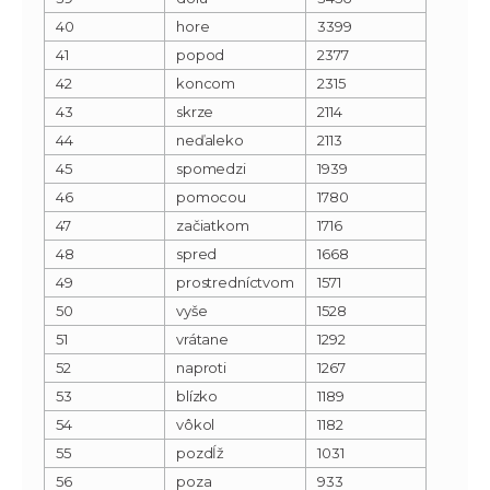
40
hore
3399
41
popod
2377
42
koncom
2315
43
skrze
2114
44
neďaleko
2113
45
spomedzi
1939
46
pomocou
1780
47
začiatkom
1716
48
spred
1668
49
prostredníctvom
1571
50
vyše
1528
51
vrátane
1292
52
naproti
1267
53
blízko
1189
54
vôkol
1182
55
pozdĺž
1031
56
poza
933