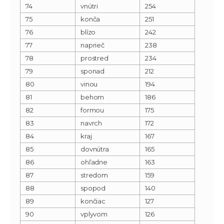
74
vnútri
254
75
konča
251
76
blízo
242
77
naprieč
238
78
prostred
234
79
sponad
212
80
vinou
194
81
behom
186
82
formou
175
83
navrch
172
84
kraj
167
85
dovnútra
165
86
ohľadne
163
87
stredom
159
88
spopod
140
89
končiac
127
90
vplyvom
126