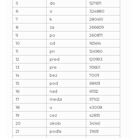
5
do
527671
6
o
324880
7
k
280410
8
za
266609
9
po
260871
10
od
165414
11
pri
124960
12
pred
120993
13
pre
115601
14
bez
70011
15
pod
68651
16
nad
61512
17
medzi
57102
18
u
43008
19
cez
42815
20
okolo
34140
21
podľa
31651