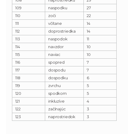
109
naspodku
27
110
zoči
22
111
včítane
14
112
doprostriedka
14
113
naspodok
11
114
navzdor
10
115
naviac
10
116
spopred
7
117
dospodu
7
118
dospodku
6
119
zvrchu
5
120
spodkom
5
121
inkluzíve
4
122
začínajúc
3
123
naprostriedok
3