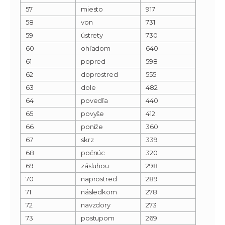
57
miesto
917
58
von
731
59
ústrety
730
60
ohľadom
640
61
popred
598
62
doprostred
555
63
dole
482
64
povedľa
440
65
povyše
412
66
poniže
360
67
skrz
339
68
počnúc
320
69
zásluhou
298
70
naprostred
289
71
následkom
278
72
navzdory
273
73
postupom
269