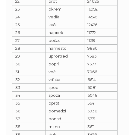
22
proti
24026
23
okrem
16992
24
vedľa
14545
25
kvôli
12426
26
napriek
11772
27
počas
11219
28
namiesto
9830
29
uprostred
7583
30
popri
7377
31
voči
7066
32
vďaka
6614
33
spod
6081
34
spoza
6048
35
oproti
5641
36
pomedzi
3936
37
ponad
3771
38
mimo
3611
39
dolu
3456