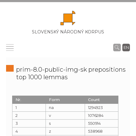
SLOVENSKÝ NÁRODNÝ KORPUS
EN
prim-8.0-public-img-sk prepositions
top 1000 lemmas
Nr.
Form
Count
1
na
1294923
2
v
1076284
3
s
550914
4
z
538968