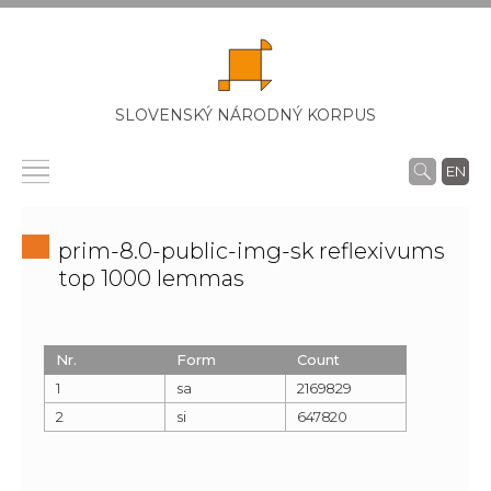
SLOVENSKÝ NÁRODNÝ KORPUS
EN
prim-8.0-public-img-sk reflexivums
top 1000 lemmas
Nr.
Form
Count
1
sa
2169829
2
si
647820