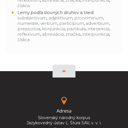
reflexívum
,
abreviácia, značka
,
interpunkcia
,
číslica
Lemy podľa slovných druhov a tried:
substantívum
,
adjektívum
,
pronominum
,
numerále
,
verbum
,
particípium
,
adverbium
,
prepozícia
,
konjunkcia
,
partikula
,
interjekcia
,
reflexívum
,
abreviácia, značka
,
interpunkcia
,
číslica
Adresa
Slovenský národný korpus
Jazykovedný ústav Ľ. Štúra SAV, v. v. i.