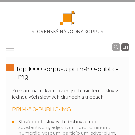
SLOVENSKÝ NÁRODNÝ KORPUS
EN
Top 1000 korpusu prim-8.0-public-
img
Zoznam najfrekventovanejších tisíc lem a slov v
jednotlivých slovných druhoch a triedach.
PRIM-8.0-PUBLIC-IMG
Slová podľa slovných druhov a tried:
substantívum
,
adjektívum
,
pronominum
,
numerále
,
verbum
,
particípium
,
adverbium
,