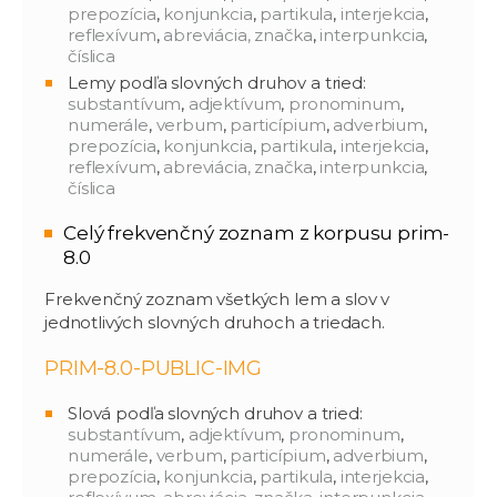
prepozícia
,
konjunkcia
,
partikula
,
interjekcia
,
reflexívum
,
abreviácia, značka
,
interpunkcia
,
číslica
Lemy podľa slovných druhov a tried:
substantívum
,
adjektívum
,
pronominum
,
numerále
,
verbum
,
particípium
,
adverbium
,
prepozícia
,
konjunkcia
,
partikula
,
interjekcia
,
reflexívum
,
abreviácia, značka
,
interpunkcia
,
číslica
Celý frekvenčný zoznam z korpusu prim-
8.0
Frekvenčný zoznam všetkých lem a slov v
jednotlivých slovných druhoch a triedach.
PRIM-8.0-PUBLIC-IMG
Slová podľa slovných druhov a tried:
substantívum
,
adjektívum
,
pronominum
,
numerále
,
verbum
,
particípium
,
adverbium
,
prepozícia
,
konjunkcia
,
partikula
,
interjekcia
,