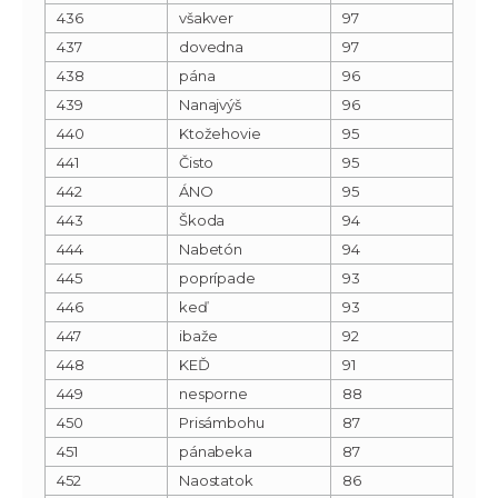
436
všakver
97
437
dovedna
97
438
pána
96
439
Nanajvýš
96
440
Ktožehovie
95
441
Čisto
95
442
ÁNO
95
443
Škoda
94
444
Nabetón
94
445
poprípade
93
446
keď
93
447
ibaže
92
448
KEĎ
91
449
nesporne
88
450
Prisámbohu
87
451
pánabeka
87
452
Naostatok
86