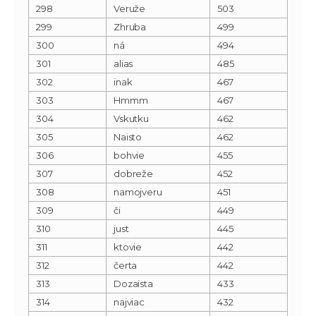
298
Veruže
503
299
Zhruba
499
300
ná
494
301
alias
485
302
inak
467
303
Hmmm
467
304
Vskutku
462
305
Naisto
462
306
bohvie
455
307
dobreže
452
308
namojveru
451
309
či
449
310
just
445
311
ktovie
442
312
čerta
442
313
Dozaista
433
314
najviac
432