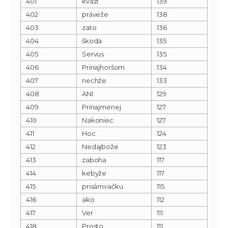
401
kvázi
139
402
práveže
138
403
zato
136
404
škoda
135
405
Servus
135
406
Prinajhoršom
134
407
nechže
133
408
ANI
129
409
Prinajmenej
127
410
Nakoniec
127
411
Hoc
124
412
Nedajbože
123
413
zaboha
117
414
kebyže
117
415
prisámvačku
115
416
ako
112
417
Ver
111
418
Prosto
111