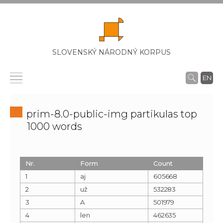
SLOVENSKÝ NÁRODNÝ KORPUS
EN
prim-8.0-public-img partikulas top
1000 words
Nr.
Form
Count
1
aj
605668
2
už
532283
3
A
501979
4
len
462635