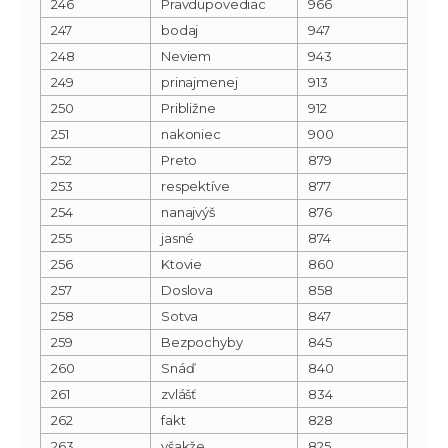
246
Pravdupovediac
966
247
bodaj
947
248
Neviem
943
249
prinajmenej
913
250
Približne
912
251
nakoniec
900
252
Preto
879
253
respektíve
877
254
nanajvýš
876
255
jasné
874
256
Ktovie
860
257
Doslova
858
258
Sotva
847
259
Bezpochyby
845
260
Snáď
840
261
zvlášť
834
262
fakt
828
263
všakže
825