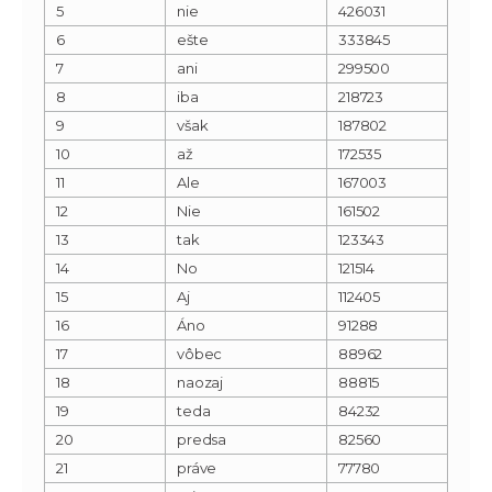
5
nie
426031
6
ešte
333845
7
ani
299500
8
iba
218723
9
však
187802
10
až
172535
11
Ale
167003
12
Nie
161502
13
tak
123343
14
No
121514
15
Aj
112405
16
Áno
91288
17
vôbec
88962
18
naozaj
88815
19
teda
84232
20
predsa
82560
21
práve
77780