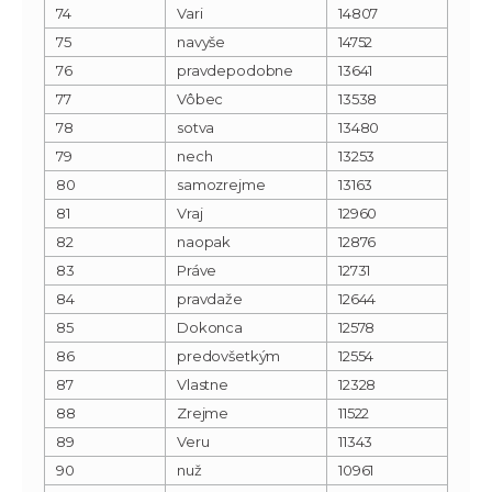
74
Vari
14807
75
navyše
14752
76
pravdepodobne
13641
77
Vôbec
13538
78
sotva
13480
79
nech
13253
80
samozrejme
13163
81
Vraj
12960
82
naopak
12876
83
Práve
12731
84
pravdaže
12644
85
Dokonca
12578
86
predovšetkým
12554
87
Vlastne
12328
88
Zrejme
11522
89
Veru
11343
90
nuž
10961