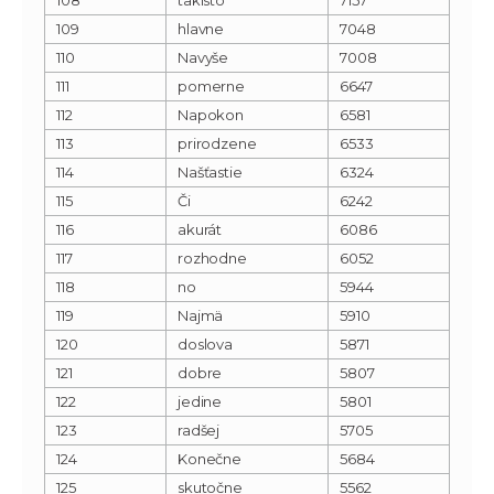
109
hlavne
7048
110
Navyše
7008
111
pomerne
6647
112
Napokon
6581
113
prirodzene
6533
114
Našťastie
6324
115
Či
6242
116
akurát
6086
117
rozhodne
6052
118
no
5944
119
Najmä
5910
120
doslova
5871
121
dobre
5807
122
jedine
5801
123
radšej
5705
124
Konečne
5684
125
skutočne
5562