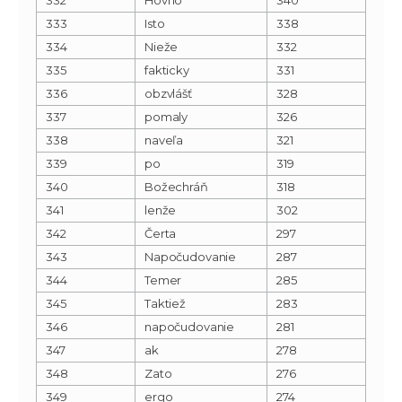
333
Isto
338
334
Nieže
332
335
fakticky
331
336
obzvlášť
328
337
pomaly
326
338
naveľa
321
339
po
319
340
Božechráň
318
341
lenže
302
342
Čerta
297
343
Napočudovanie
287
344
Temer
285
345
Taktiež
283
346
napočudovanie
281
347
ak
278
348
Zato
276
349
ergo
274