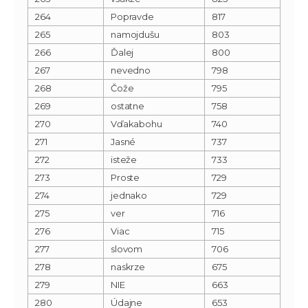
264
Popravde
817
265
namojdušu
803
266
Ďalej
800
267
nevedno
798
268
Čože
795
269
ostatne
758
270
Vďakabohu
740
271
Jasné
737
272
isteže
733
273
Proste
729
274
jednako
729
275
ver
716
276
Viac
715
277
slovom
706
278
naskrze
675
279
NIE
663
280
Údajne
653