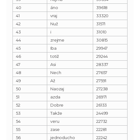
40
áno
39618
41
vraj
33320
42
Nuž
31571
43
i
31010
44
zrejme
30815
45
Iba
29947
46
totiž
29244
47
Asi
28337
48
Nech
27657
49
Až
27591
50
Naozaj
27238
51
azda
26971
52
Dobre
26133
53
Takže
24499
54
veru
22732
55
zase
22281
56
jednoducho
22242