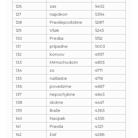
126
zas
5402
127
napokon
5394
128
Pravdepodobne
5287
129
Však
5245
130
Predsa
5152
131
prípadne
5003
132
koncov
4957
133
Mimochodom
4853
134
zo
4771
135
našťastie
4716
136
povedzme
4667
137
nepochybne
4643
138
istotne
4447
139
Ibaže
4363
140
Naopak
4355
141
Pravda
4321
142
žiaľ
4266