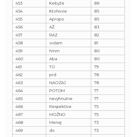
453
Kebyže
86
454
Ktohovie
85
455
Apropo
85
456
AŽ
83
457
RAZ
82
458
ovšem
81
459
hmm
80
460
Aba
80
461
TO
79
462
prd
78
463
NAOZAJ
78
464
POTOM
77
465
nevyhnutne
77
466
Respektíve
75
467
MOŽNO
75
468
Menej
73
469
do
73