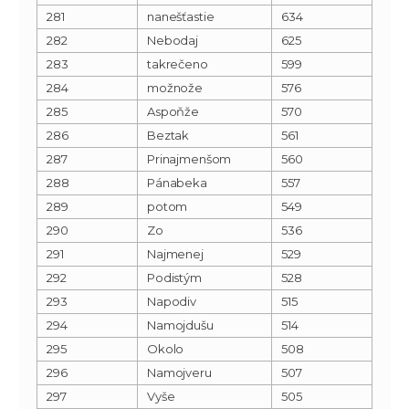
281
nanešťastie
634
282
Nebodaj
625
283
takrečeno
599
284
možnože
576
285
Aspoňže
570
286
Beztak
561
287
Prinajmenšom
560
288
Pánabeka
557
289
potom
549
290
Zo
536
291
Najmenej
529
292
Podistým
528
293
Napodiv
515
294
Namojdušu
514
295
Okolo
508
296
Namojveru
507
297
Vyše
505