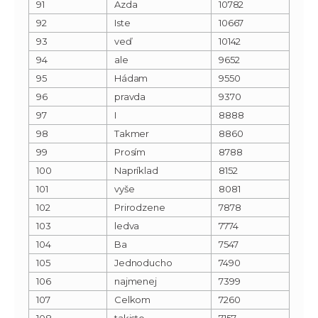
91
Azda
10782
92
Iste
10667
93
veď
10142
94
ale
9652
95
Hádam
9550
96
pravda
9370
97
I
8888
98
Takmer
8860
99
Prosím
8788
100
Napríklad
8152
101
vyše
8081
102
Prirodzene
7878
103
ledva
7774
104
Ba
7547
105
Jednoducho
7490
106
najmenej
7399
107
Celkom
7260
108
takisto
7157