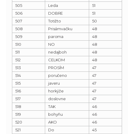
505
Leda
51
506
DOBRE
51
507
Totižto
50
508
Prisámvačku
48
509
paroma
48
510
NO
48
511
nedajboh
48
512
CELKOM
48
513
PROSÍM
47
514
poručeno
47
515
javeru
47
516
horkýže
47
517
doslovne
47
518
TAK
46
519
bohyňu
46
520
AKO
46
521
Do
45