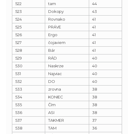
522
tam
44
523
Dokopy
43
524
Rovnako
41
525
PRÁVE
41
526
Ergo
41
527
čojaviem
41
528
Bár
41
529
RÁD
40
530
Naskrze
40
531
Najviac
40
532
DO
40
533
zrovna
38
534
KONIEC
38
535
Čím
38
536
ASI
38
537
TAKMER
37
538
TAM
36