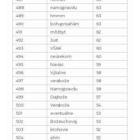
488
namojpravdu
63
489
hmmm
63
490
bohuprisahám
63
491
môžbyť
62
492
Just
62
493
VŠAK
60
494
neúrekom
60
495
Naviac
59
496
Výlučne
58
497
verabože
58
498
Namojpravdu
58
499
Dajbože
57
500
Verabože
54
501
eventuálne
53
502
Božeuchovaj
53
503
ktohovie
52
504
ehm
52