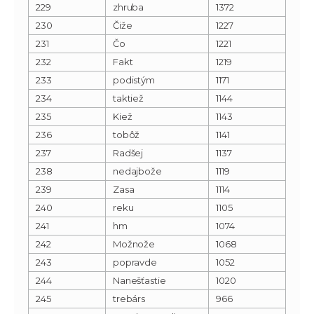
229
zhruba
1372
230
Čiže
1227
231
Čo
1221
232
Fakt
1219
233
podistým
1171
234
taktiež
1144
235
Kiež
1143
236
tobôž
1141
237
Radšej
1137
238
nedajbože
1119
239
Zasa
1114
240
reku
1105
241
hm
1074
242
Možnože
1068
243
popravde
1052
244
Nanešťastie
1020
245
trebárs
966