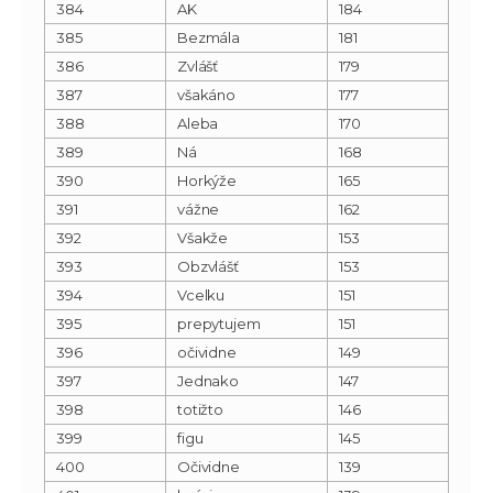
384
AK
184
385
Bezmála
181
386
Zvlášť
179
387
všakáno
177
388
Aleba
170
389
Ná
168
390
Horkýže
165
391
vážne
162
392
Všakže
153
393
Obzvlášť
153
394
Vcelku
151
395
prepytujem
151
396
očividne
149
397
Jednako
147
398
totižto
146
399
figu
145
400
Očividne
139