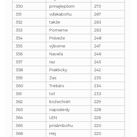
350
prinajlepšom
273
351
vďakabohu
267
352
takže
263
353
Pomerne
263
354
Práveže
248
355
výborne
247
356
Naveľa
246
357
raz
245
358
Prakticky
242
359
Zas
235
360
Trebárs
234
361
toť
233
362
božechráň
229
363
naposledy
228
364
LEN
226
365
prisámbohu
220
366
Hej
220