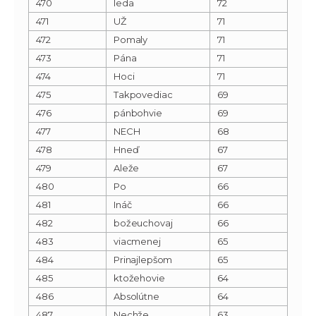
470
leda
72
471
UŽ
71
472
Pomaly
71
473
Pána
71
474
Hoci
71
475
Takpovediac
69
476
pánbohvie
69
477
NECH
68
478
Hneď
67
479
Aleže
67
480
Po
66
481
Ináč
66
482
božeuchovaj
66
483
viacmenej
65
484
Prinajlepšom
65
485
ktožehovie
64
486
Absolútne
64
487
Nechže
63