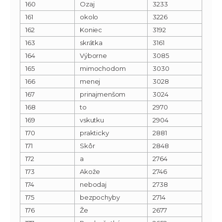
160
Ozaj
3233
161
okolo
3226
162
Koniec
3192
163
skrátka
3161
164
Výborne
3085
165
mimochodom
3030
166
menej
3028
167
prinajmenšom
3024
168
to
2970
169
vskutku
2904
170
prakticky
2881
171
Skôr
2848
172
a
2764
173
Akože
2746
174
nebodaj
2738
175
bezpochyby
2714
176
Že
2677