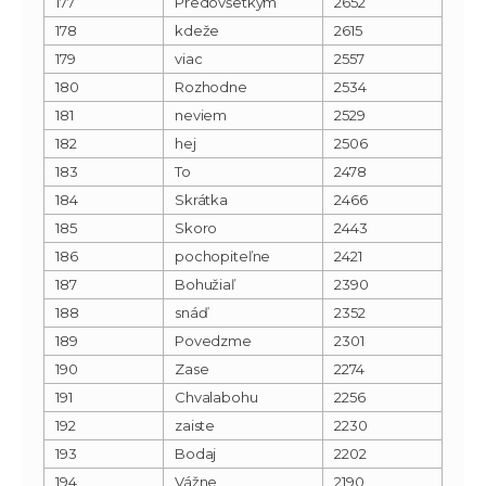
177
Predovšetkým
2652
178
kdeže
2615
179
viac
2557
180
Rozhodne
2534
181
neviem
2529
182
hej
2506
183
To
2478
184
Skrátka
2466
185
Skoro
2443
186
pochopiteľne
2421
187
Bohužiaľ
2390
188
snáď
2352
189
Povedzme
2301
190
Zase
2274
191
Chvalabohu
2256
192
zaiste
2230
193
Bodaj
2202
194
Vážne
2190