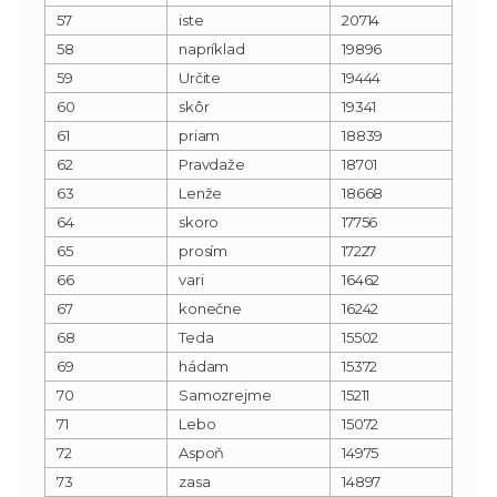
57
iste
20714
58
napríklad
19896
59
Určite
19444
60
skôr
19341
61
priam
18839
62
Pravdaže
18701
63
Lenže
18668
64
skoro
17756
65
prosím
17227
66
vari
16462
67
konečne
16242
68
Teda
15502
69
hádam
15372
70
Samozrejme
15211
71
Lebo
15072
72
Aspoň
14975
73
zasa
14897