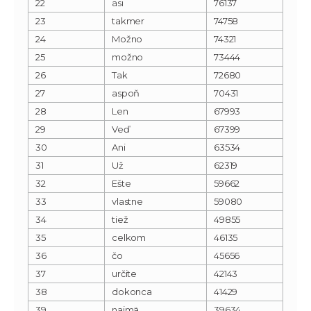
22
asi
76137
23
takmer
74758
24
Možno
74321
25
možno
73444
26
Tak
72680
27
aspoň
70431
28
Len
67993
29
Veď
67399
30
Ani
63534
31
Už
62319
32
Ešte
59662
33
vlastne
59080
34
tiež
49855
35
celkom
46135
36
čo
45656
37
určite
42143
38
dokonca
41429
39
najmä
39634