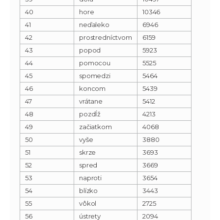
40
hore
10346
41
neďaleko
6946
42
prostredníctvom
6159
43
popod
5923
44
pomocou
5525
45
spomedzi
5464
46
koncom
5439
47
vrátane
5412
48
pozdĺž
4213
49
začiatkom
4068
50
vyše
3880
51
skrze
3693
52
spred
3669
53
naproti
3654
54
blízko
3443
55
vôkol
2725
56
ústrety
2094