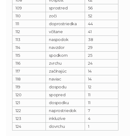
109
sprostred
56
110
zoči
52
111
doprostriedka
44
112
včítane
41
113
naspodok
38
114
navzdor
29
115
spodkom
25
116
zvrchu
24
117
začínajúc
14
118
naviac
14
119
dospodu
12
120
spopred
11
121
dospodku
11
122
naprostriedok
7
123
inkluzíve
4
124
dovrchu
1