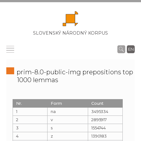
SLOVENSKÝ NÁRODNÝ KORPUS
EN
prim-8.0-public-img prepositions top
1000 lemmas
Nr.
Form
Count
1
na
3495334
2
v
2895917
3
s
1554744
4
z
1390183