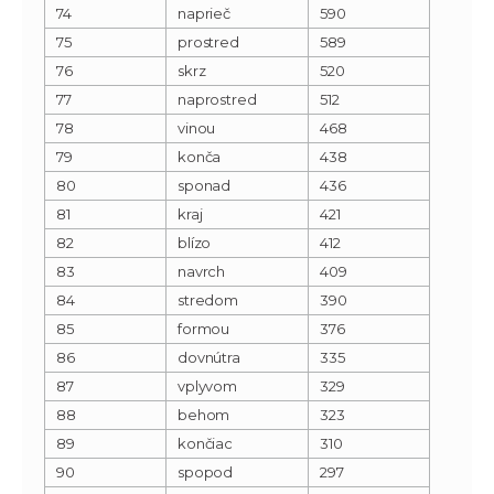
74
naprieč
590
75
prostred
589
76
skrz
520
77
naprostred
512
78
vinou
468
79
konča
438
80
sponad
436
81
kraj
421
82
blízo
412
83
navrch
409
84
stredom
390
85
formou
376
86
dovnútra
335
87
vplyvom
329
88
behom
323
89
končiac
310
90
spopod
297