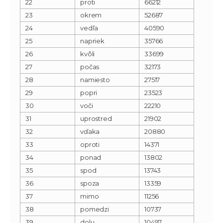
22
proti
66212
23
okrem
52687
24
vedľa
40590
25
napriek
35766
26
kvôli
33699
27
počas
32173
28
namiesto
27517
29
popri
23523
30
voči
22210
31
uprostred
21902
32
vďaka
20880
33
oproti
14371
34
ponad
13802
35
spod
13743
36
spoza
13359
37
mimo
11256
38
pomedzi
10737
39
dolu
10497