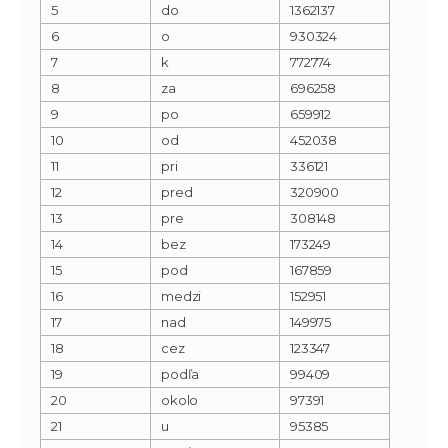
5
do
1362137
6
o
930324
7
k
772774
8
za
696258
9
po
659912
10
od
452038
11
pri
336121
12
pred
320900
13
pre
308148
14
bez
173249
15
pod
167859
16
medzi
152951
17
nad
149975
18
cez
123347
19
podľa
99409
20
okolo
97391
21
u
95385