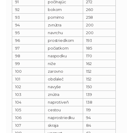
91
počínajúc
272
92
bokom
260
93
pomimo
258
94
zvnútra
200
95
navrchu
200
96
prostriedkom
193
97
počiatkom
185
98
naspodku
170
99
niže
162
100
zarovno
152
101
obďaleč
152
102
navyše
150
103
znútra
139
104
naprotiveň
138
105
cestou
119
106
naprostriedku
94
107
skraja
84
108
vospust
62