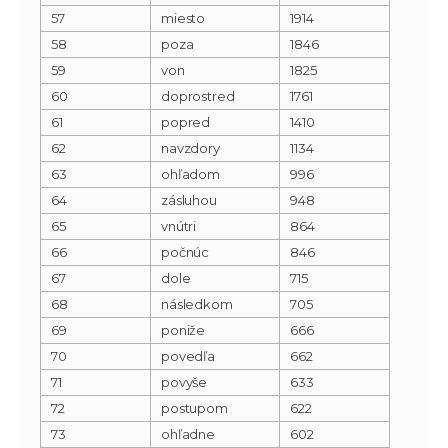
57
miesto
1914
58
poza
1846
59
von
1825
60
doprostred
1761
61
popred
1410
62
navzdory
1134
63
ohľadom
996
64
zásluhou
948
65
vnútri
864
66
počnúc
846
67
dole
715
68
následkom
705
69
poniže
666
70
povedľa
662
71
povyše
633
72
postupom
622
73
ohľadne
602