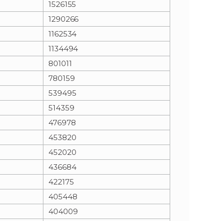
1526155
1290266
n
e
1162534
i
x
1134494
801011
e
t
780159
539495
514359
476978
453820
452020
436684
422175
405448
404009