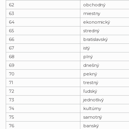
62
obchodný
63
miestny
64
ekonomický
65
stredný
66
bratislavský
67
istý
68
plný
69
dnešný
70
pekný
71
trestný
72
ľudský
73
jednotlivý
74
kultúrny
75
samotný
76
banský