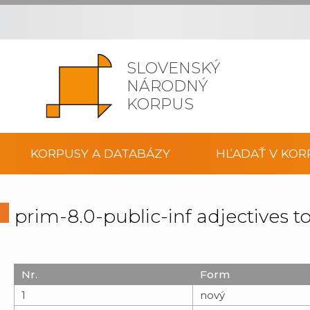
SLOVENSKÝ
NÁRODNÝ
KORPUS
KORPUSY A DATABÁZY
HĽADAŤ V KOR
prim-8.0-public-inf adjectives
Nr.
Form
1
nový