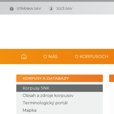
STRÁNKA SAV
JÚĽŠ SAV
O NÁS
O KORPUSOCH
KORPUSY A DATABÁZY
Korpusy SNK
Obsah a zdroje korpusov
Terminologický portál
Mapka