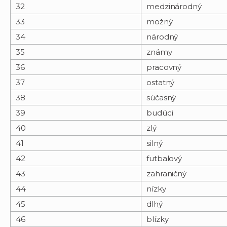
32
medzinárodný
33
možný
34
národný
35
známy
36
pracovný
37
ostatný
38
súčasný
39
budúci
40
zlý
41
silný
42
futbalový
43
zahraničný
44
nízky
45
dlhý
46
blízky