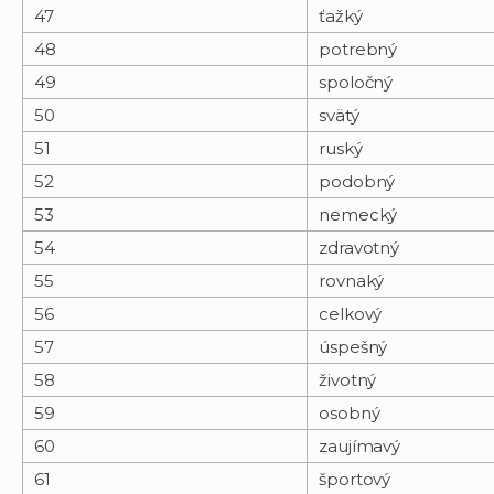
47
ťažký
48
potrebný
49
spoločný
50
svätý
51
ruský
52
podobný
53
nemecký
54
zdravotný
55
rovnaký
56
celkový
57
úspešný
58
životný
59
osobný
60
zaujímavý
61
športový