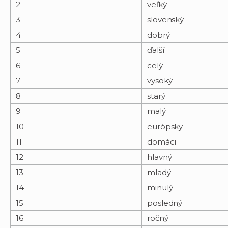
2
veľký
3
slovenský
4
dobrý
5
ďalší
6
celý
7
vysoký
8
starý
9
malý
10
európsky
11
domáci
12
hlavný
13
mladý
14
minulý
15
posledný
16
ročný