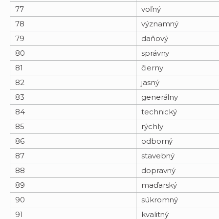
77
voľný
78
významný
79
daňový
80
správny
81
čierny
82
jasný
83
generálny
84
technický
85
rýchly
86
odborný
87
stavebný
88
dopravný
89
maďarský
90
súkromný
91
kvalitný