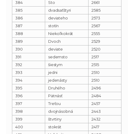
384
Sto
2661
385
dvadsaťštyri
2585
386
deviateho
2573
387
stotín
2567
388
Niekoľkokrát
2555
389
Dvoch
2529
390
deviate
2520
391
sedemsto
2517
392
šiestym
2515
393
jedni
2510
394
jedenásty
2510
395
Druhého
2496
396
Pätnásť
2484
397
Treťou
2457
398
dvojnásobná
2443
399
štvrtiny
2432
400
stokrát
2417