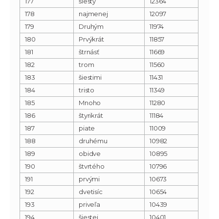
177
šiesty
12364
178
najmenej
12097
179
Druhým
11974
180
Prvýkrát
11857
181
štrnásť
11669
182
trom
11560
183
šiestimi
11431
184
tristo
11349
185
Mnoho
11280
186
štyrikrát
11184
187
piate
11009
188
druhému
10982
189
obidve
10895
190
štvrtého
10796
191
prvými
10673
192
dvetisíc
10654
193
priveľa
10439
194
šiestej
10401