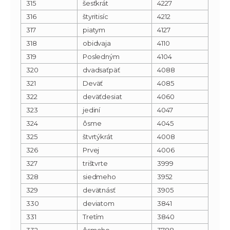
315
šesťkrát
4227
316
štyritisíc
4212
317
piatym
4127
318
obidvaja
4110
319
Posledným
4104
320
dvadsaťpäť
4088
321
Deväť
4085
322
deväťdesiat
4060
323
jediní
4047
324
ôsme
4045
325
štvrtýkrát
4008
326
Prvej
4006
327
trištvrte
3999
328
siedmeho
3952
329
devätnásť
3905
330
deviatom
3841
331
Tretím
3840
332
ôsmeho
3788