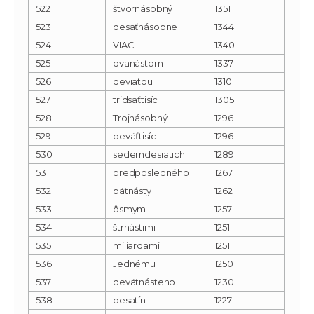
522
štvornásobný
1351
523
desaťnásobne
1344
524
VIAC
1340
525
dvanástom
1337
526
deviatou
1310
527
tridsaťtisíc
1305
528
Trojnásobný
1296
529
deväťtisíc
1296
530
sedemdesiatich
1289
531
predposledného
1267
532
pätnásty
1262
533
ôsmym
1257
534
štrnástimi
1251
535
miliardami
1251
536
Jednému
1250
537
devätnásteho
1230
538
desatín
1227