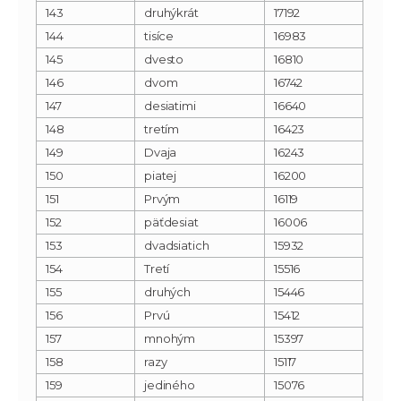
143
druhýkrát
17192
144
tisíce
16983
145
dvesto
16810
146
dvom
16742
147
desiatimi
16640
148
tretím
16423
149
Dvaja
16243
150
piatej
16200
151
Prvým
16119
152
päťdesiat
16006
153
dvadsiatich
15932
154
Tretí
15516
155
druhých
15446
156
Prvú
15412
157
mnohým
15397
158
razy
15117
159
jediného
15076