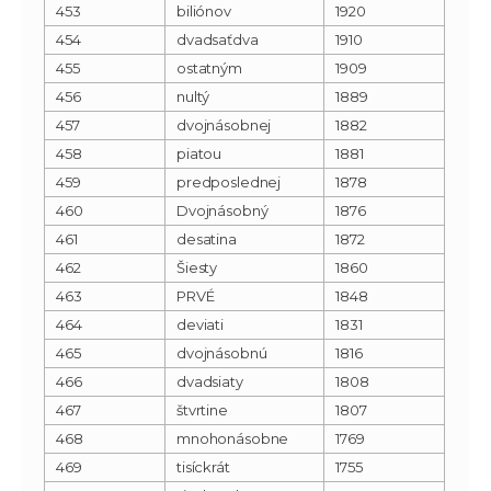
453
biliónov
1920
454
dvadsaťdva
1910
455
ostatným
1909
456
nultý
1889
457
dvojnásobnej
1882
458
piatou
1881
459
predposlednej
1878
460
Dvojnásobný
1876
461
desatina
1872
462
Šiesty
1860
463
PRVÉ
1848
464
deviati
1831
465
dvojnásobnú
1816
466
dvadsiaty
1808
467
štvrtine
1807
468
mnohonásobne
1769
469
tisíckrát
1755