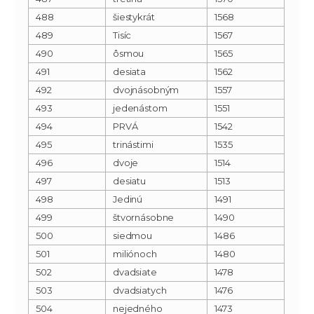
488
šiestykrát
1568
489
Tisíc
1567
490
ôsmou
1565
491
desiata
1562
492
dvojnásobným
1557
493
jedenástom
1551
494
PRVÁ
1542
495
trinástimi
1535
496
dvoje
1514
497
desiatu
1513
498
Jedinú
1491
499
štvornásobne
1490
500
siedmou
1486
501
miliónoch
1480
502
dvadsiate
1478
503
dvadsiatych
1476
504
nejedného
1473