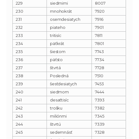
229
siedmimi
8007
230
mnohokrát
7920
231
osemdesiatych
7916
232
piateho
7901
233
tritisíc
7811
234
päťkrát
7801
235
šiestom
7743
236
päťsto
7734
237
štvrtá
7728
238
Posledná
7510
239
šesťdesiatych
7453
240
siedmom
7444
241
desaťtisíc
7393
242
trošku
7382
243
miliónmi
7345
244
štvrtú
7339
245
sedemnásť
7328