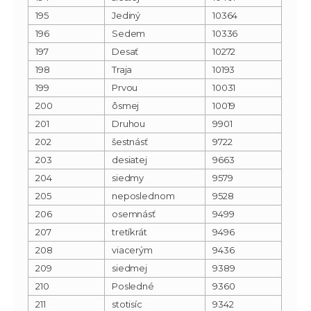
195
Jediný
10364
196
Sedem
10336
197
Desať
10272
198
Traja
10193
199
Prvou
10031
200
ôsmej
10019
201
Druhou
9901
202
šestnásť
9722
203
desiatej
9663
204
siedmy
9579
205
neposlednom
9528
206
osemnásť
9499
207
tretíkrát
9496
208
viacerým
9436
209
siedmej
9389
210
Posledné
9360
211
stotisíc
9342