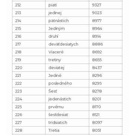
212
piati
9327
213
jedinej
9023
214
pätnástich
8977
215
Jediným
8964
216
druhí
8914
217
deväťdesiatych
8886
218
Viaceré
8692
219
tretiny
8655
220
deviatej
8437
221
Jediné
8296
222
posledného
8295
223
Šesť
8278
224
jedenástich
8201
225
prvému
8170
226
šesťdesiat
8121
227
tridsiatich
8097
228
Tretia
8051