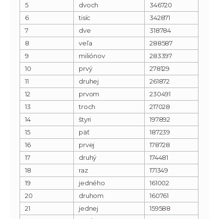
5
dvoch
346720
6
tisíc
342871
7
dve
318784
8
veľa
288587
9
miliónov
283397
10
prvý
278129
11
druhej
261872
12
prvom
230491
13
troch
217028
14
štyri
197892
15
päť
187239
16
prvej
178728
17
druhý
174481
18
raz
171349
19
jedného
161002
20
druhom
160761
21
jednej
159588