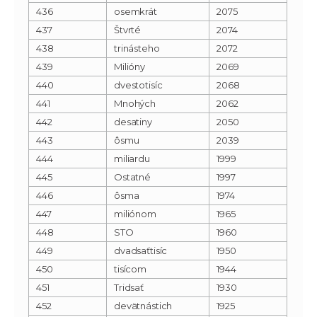
436
osemkrát
2075
437
Štvrté
2074
438
trinásteho
2072
439
Milióny
2069
440
dvestotisíc
2068
441
Mnohých
2062
442
desatiny
2050
443
ôsmu
2039
444
miliardu
1999
445
Ostatné
1997
446
ôsma
1974
447
miliónom
1965
448
STO
1960
449
dvadsaťtisíc
1950
450
tisícom
1944
451
Tridsať
1930
452
devätnástich
1925