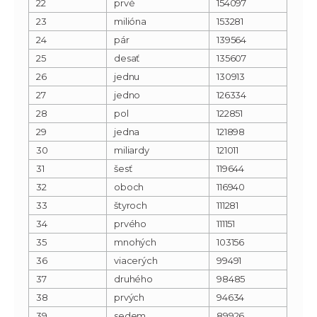
22
prvé
154097
23
milióna
153281
24
pár
139564
25
desať
135607
26
jednu
130913
27
jedno
126334
28
pol
122851
29
jedna
121898
30
miliardy
121011
31
šesť
119644
32
oboch
116940
33
štyroch
111281
34
prvého
111151
35
mnohých
103156
36
viacerých
99491
37
druhého
98485
38
prvých
94634
39
sedem
89926