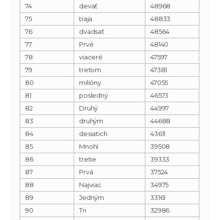
74
deväť
48968
75
traja
48833
76
dvadsať
48564
77
Prvé
48140
78
viaceré
47597
79
treťom
47381
80
milióny
47055
81
posledný
46573
82
Druhý
44997
83
druhým
44688
84
desiatich
43611
85
Mnohí
39508
86
tretie
39333
87
Prvá
37524
88
Najviac
34975
89
Jedným
33161
90
Tri
32986