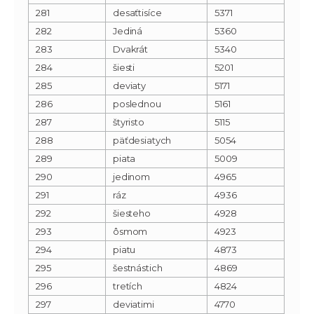
281
desaťtisíce
5371
282
Jediná
5360
283
Dvakrát
5340
284
šiesti
5201
285
deviaty
5171
286
poslednou
5161
287
štyristo
5115
288
päťdesiatych
5054
289
piata
5009
290
jedinom
4965
291
ráz
4936
292
šiesteho
4928
293
ôsmom
4923
294
piatu
4873
295
šestnástich
4869
296
tretích
4824
297
deviatimi
4770