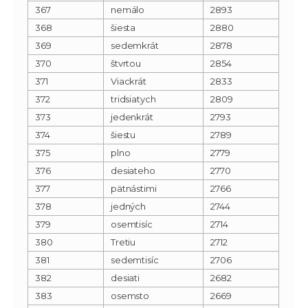
367
nemálo
2893
368
šiesta
2880
369
sedemkrát
2878
370
štvrtou
2854
371
Viackrát
2833
372
tridsiatych
2809
373
jedenkrát
2793
374
šiestu
2789
375
plno
2779
376
desiateho
2770
377
pätnástimi
2766
378
jedných
2744
379
osemtisíc
2714
380
Tretiu
2712
381
sedemtisíc
2706
382
desiati
2682
383
osemsto
2669