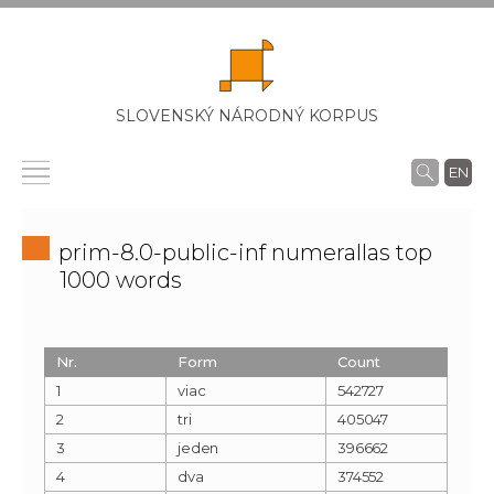
SLOVENSKÝ NÁRODNÝ KORPUS
EN
prim-8.0-public-inf numerallas top
1000 words
Nr.
Form
Count
1
viac
542727
2
tri
405047
3
jeden
396662
4
dva
374552