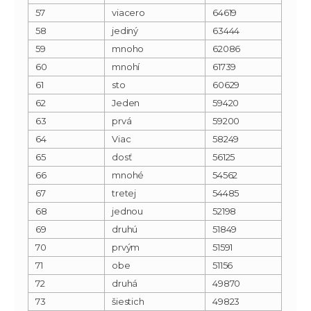
57
viacero
64619
58
jediný
63444
59
mnoho
62086
60
mnohí
61739
61
sto
60629
62
Jeden
59420
63
prvá
59200
64
Viac
58249
65
dosť
56125
66
mnohé
54562
67
tretej
54485
68
jednou
52198
69
druhú
51849
70
prvým
51591
71
obe
51156
72
druhá
49870
73
šiestich
49823