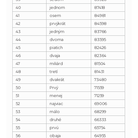
40
jednom
87418
41
osem
84981
42
prvýkrát
84598
43
jedným
83766
44
dvoma
83595
45
piatich
82426
46
dvaja
82364
47
miliárd
81504
48
tretí
81431
49
dvakrát
73480
50
Prvý
71559
51
menej
71259
52
najviac
69006
53
málo
68299
54
druhé
66333
55
prvú
65754
56
obaja
64955