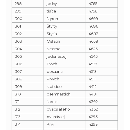
298
jedny
4765
299
tisíca
4758
300
štyrom
4699
301
Štvrtý
4696
302
Štyria
4683
303
Ostatní
4658
304
siedme
4625
305
jedenástej
4545
306
Troch
4527
307
desatinu
4513
308
Prvých
4511
309
státisíce
4412
310
osemnástich
4401
311
Neraz
4392
312
dvadsiateho
4362
313
dvanástej
4295
314
Prví
4293