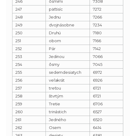
246
ôsmimi
7308
247
päťtisíc
7272
248
Jednu
7266
249
dvojnásobne
7234
250
Druhú
7180
251
obom
7166
252
Pár
7142
253
Jedinou
7066
254
ôsmy
7045
255
sedemdesiatych
6972
256
veľakrát
6926
257
treťou
6721
258
štvrtým
6721
259
Tretie
6706
260
trinástich
6527
261
Jedného
6520
262
Osem
6414
263
desiaty
6381