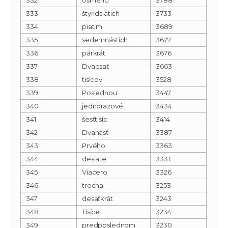
333
štyridsiatich
3733
334
piatim
3689
335
sedemnástich
3677
336
párkrát
3676
337
Dvadsať
3663
338
tisícov
3528
339
Poslednou
3447
340
jednorazové
3434
341
šesťtisíc
3414
342
Dvanásť
3387
343
Prvého
3363
344
desiate
3331
345
Viacero
3326
346
trocha
3253
347
desaťkrát
3243
348
Tisíce
3234
349
predposlednom
3230