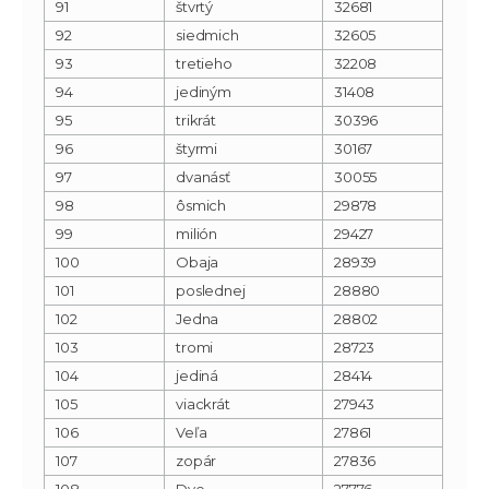
91
štvrtý
32681
92
siedmich
32605
93
tretieho
32208
94
jediným
31408
95
trikrát
30396
96
štyrmi
30167
97
dvanásť
30055
98
ôsmich
29878
99
milión
29427
100
Obaja
28939
101
poslednej
28880
102
Jedna
28802
103
tromi
28723
104
jediná
28414
105
viackrát
27943
106
Veľa
27861
107
zopár
27836
108
Dve
27776