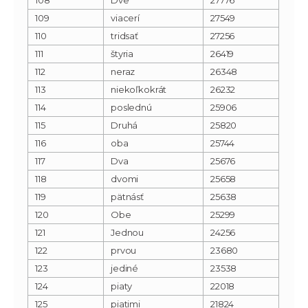
109
viacerí
27549
110
tridsať
27256
111
štyria
26419
112
neraz
26348
113
niekoľkokrát
26232
114
poslednú
25906
115
Druhá
25820
116
oba
25744
117
Dva
25676
118
dvomi
25658
119
pätnásť
25638
120
Obe
25299
121
Jednou
24256
122
prvou
23680
123
jediné
23538
124
piaty
22018
125
piatimi
21824