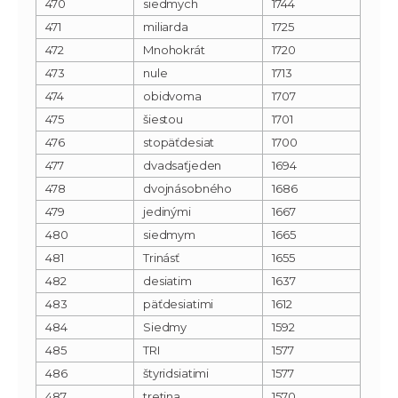
470
siedmych
1744
471
miliarda
1725
472
Mnohokrát
1720
473
nule
1713
474
obidvoma
1707
475
šiestou
1701
476
stopäťdesiat
1700
477
dvadsaťjeden
1694
478
dvojnásobného
1686
479
jedinými
1667
480
siedmym
1665
481
Trinásť
1655
482
desiatim
1637
483
päťdesiatimi
1612
484
Siedmy
1592
485
TRI
1577
486
štyridsiatimi
1577
487
tretina
1570