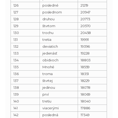
126
posledné
21219
127
poslednom
20947
128
druhou
20773
129
štvrtom
20570
130
trochu
20458
131
tretia
19991
132
deviatich
19396
133
jedenásť
19228
134
obidvoch
18803
135
Mnohé
18559
136
troma
18351
137
štvrtej
18229
138
jedinou
18078
139
prví
18069
140
tretiu
18040
141
viacerými
17886
142
posledná
17349