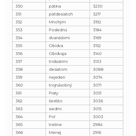
350
pätina
3230
351
päťdesiatich
3217
352
Mnohým
3192
353
Poslednú
3184
354
dvanástimi
3169
355
Obidva
3152
356
Obidvaja
3140
357
tridsiatimi
3133
358
desiatom
3088
359
nejeden
3074
360
trojnásobný
3071
361
Piaty
3051
362
šesťsto
3036
363
siedmi
3015
364
Pol
3003
365
tretine
2984
366
Menej
2916