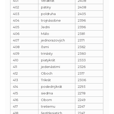
401
Veľakrát
2408
402
pätiny
2408
403
poldruha
2405
404
trojnásobne
2396
405
Jedni
2396
406
Málo
2381
407
jednorazových
2371
408
ôsmi
2362
409
trinásty
2360
410
piatykrát
2333
411
jedenástimi
2326
412
Oboch
2317
413
Trikrát
2306
414
poslednýkrát
2293
415
siedma
2278
416
Obom
2249
417
tretiemu
2247
418
šesťdesiatich
2247