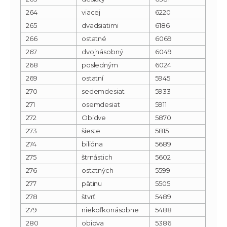
264
viacej
6220
265
dvadsiatimi
6186
266
ostatné
6069
267
dvojnásobný
6049
268
posledným
6024
269
ostatní
5945
270
sedemdesiat
5933
271
osemdesiat
5911
272
Obidve
5870
273
šieste
5815
274
bilióna
5689
275
štrnástich
5602
276
ostatných
5599
277
pätinu
5505
278
štvrť
5489
279
niekoľkonásobne
5488
280
obidva
5386