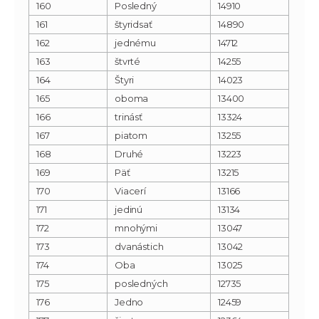
160
Posledný
14910
161
štyridsať
14890
162
jednému
14712
163
štvrté
14255
164
Štyri
14023
165
oboma
13400
166
trinásť
13324
167
piatom
13255
168
Druhé
13223
169
Päť
13215
170
Viacerí
13166
171
jedinú
13134
172
mnohými
13047
173
dvanástich
13042
174
Oba
13025
175
posledných
12735
176
Jedno
12459