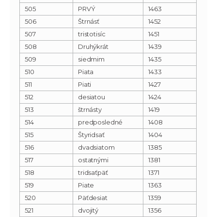
505
PRVÝ
1463
506
Štrnásť
1452
507
tristotisíc
1451
508
Druhýkrát
1439
509
siedmim
1435
510
Piata
1433
511
Piati
1427
512
desiatou
1424
513
štrnásty
1419
514
predposledné
1408
515
Štyridsať
1404
516
dvadsiatom
1385
517
ostatnými
1381
518
tridsaťpäť
1371
519
Piate
1363
520
Päťdesiat
1359
521
dvojitý
1356