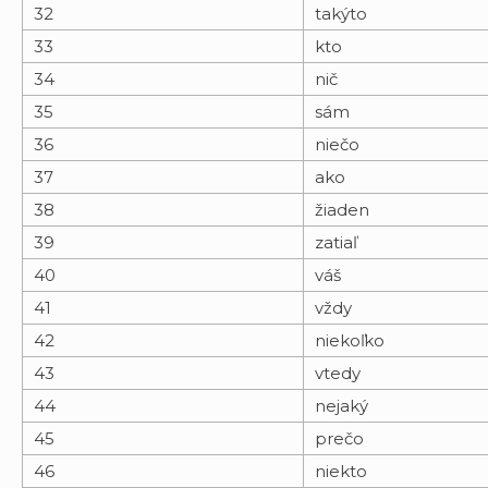
32
takýto
33
kto
34
nič
35
sám
36
niečo
37
ako
38
žiaden
39
zatiaľ
40
váš
41
vždy
42
niekoľko
43
vtedy
44
nejaký
45
prečo
46
niekto