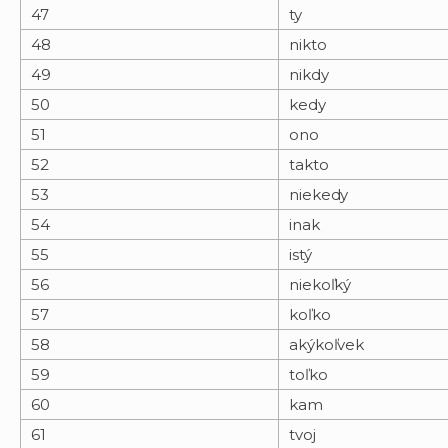
47
ty
48
nikto
49
nikdy
50
kedy
51
ono
52
takto
53
niekedy
54
inak
55
istý
56
niekoľký
57
koľko
58
akýkoľvek
59
toľko
60
kam
61
tvoj