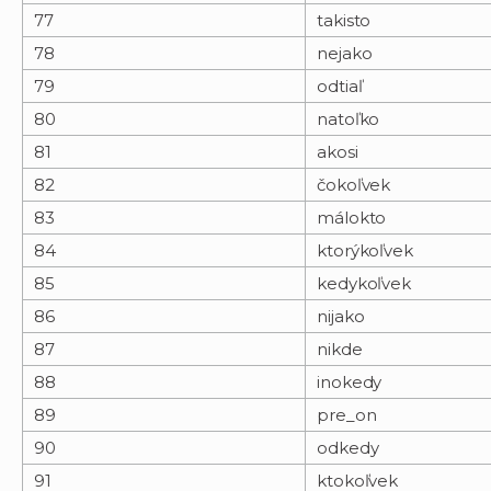
77
takisto
78
nejako
79
odtiaľ
80
natoľko
81
akosi
82
čokoľvek
83
málokto
84
ktorýkoľvek
85
kedykoľvek
86
nijako
87
nikde
88
inokedy
89
pre_on
90
odkedy
91
ktokoľvek