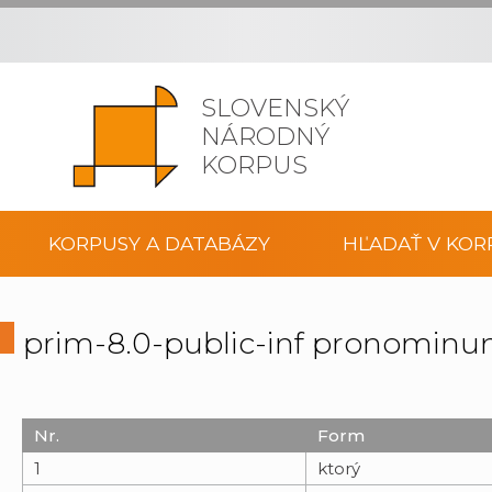
SLOVENSKÝ
NÁRODNÝ
KORPUS
KORPUSY A DATABÁZY
HĽADAŤ V KOR
prim-8.0-public-inf pronomin
Nr.
Form
1
ktorý