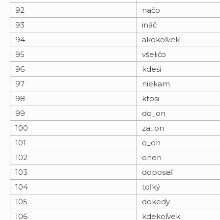
92
načo
93
ináč
94
akokoľvek
95
všeličo
96
kdesi
97
niekam
98
ktosi
99
do_on
100
za_on
101
o_on
102
onen
103
doposiaľ
104
toľký
105
dokedy
106
kdekoľvek