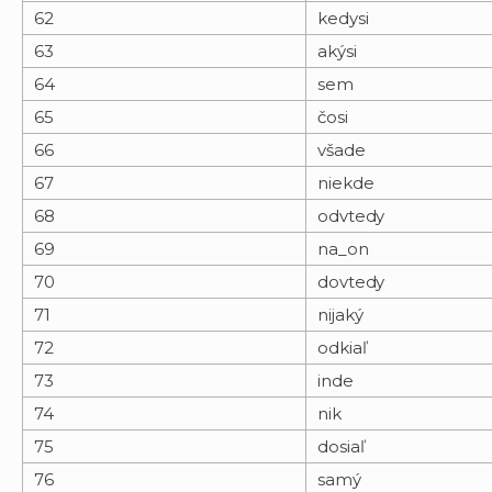
62
kedysi
63
akýsi
64
sem
65
čosi
66
všade
67
niekde
68
odvtedy
69
na_on
70
dovtedy
71
nijaký
72
odkiaľ
73
inde
74
nik
75
dosiaľ
76
samý