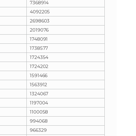
7368914
4092205
n
e
2698603
i
x
2019076
1748091
e
t
1738577
1724354
1724202
1591466
1563912
1324067
1197004
1100058
994068
966329