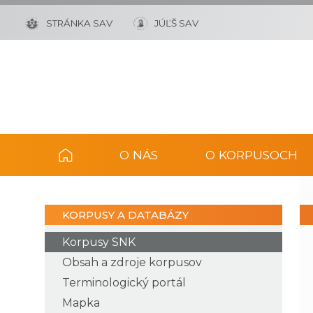
STRÁNKA SAV
JÚĽŠ SAV
O NÁS
O KORPUSOCH
KORPUSY A DATABÁZY
Korpusy SNK
Obsah a zdroje korpusov
Terminologický portál
Mapka