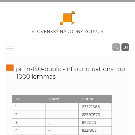
SLOVENSKÝ NÁRODNÝ KORPUS
EN
prim-8.0-public-inf punctuations top
1000 lemmas
Nr.
Form
Count
1
.
67372366
2
,
62997873
3
„
11415225
4
–
11221863