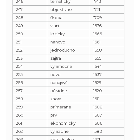
246
tematicky
1743
247
objektívne
1721
248
škoda
1709
249
vlani
1676
250
kriticky
1666
251
nanovo
1661
252
jednoducho
1658
253
zajtra
1655
254
výnimočne
1644
255
novo
1637
256
nanajvýš
1629
257
očividne
1620
258
zhora
1611
259
primerane
1608
260
prv
1607
261
ekonomicky
1606
262
výhradne
1580
263
individuálne
1571