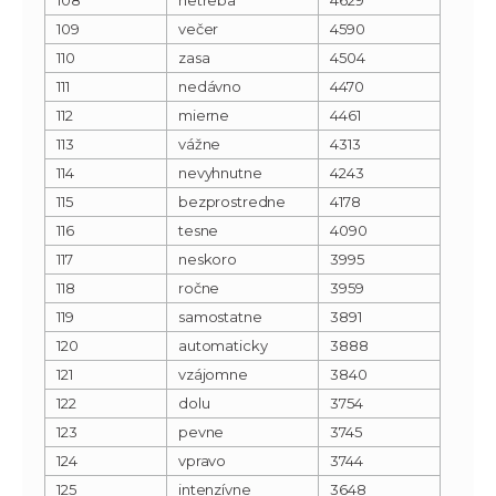
109
večer
4590
110
zasa
4504
111
nedávno
4470
112
mierne
4461
113
vážne
4313
114
nevyhnutne
4243
115
bezprostredne
4178
116
tesne
4090
117
neskoro
3995
118
ročne
3959
119
samostatne
3891
120
automaticky
3888
121
vzájomne
3840
122
dolu
3754
123
pevne
3745
124
vpravo
3744
125
intenzívne
3648