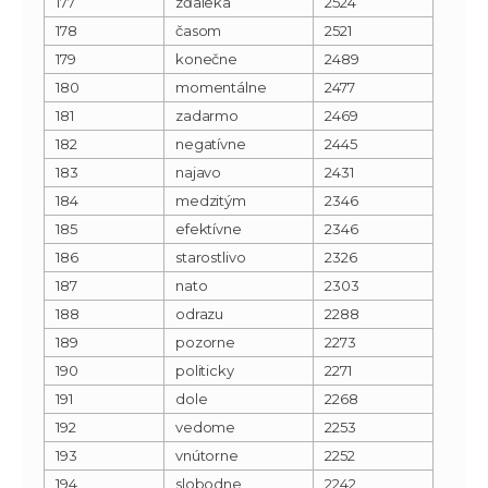
177
zďaleka
2524
178
časom
2521
179
konečne
2489
180
momentálne
2477
181
zadarmo
2469
182
negatívne
2445
183
najavo
2431
184
medzitým
2346
185
efektívne
2346
186
starostlivo
2326
187
nato
2303
188
odrazu
2288
189
pozorne
2273
190
politicky
2271
191
dole
2268
192
vedome
2253
193
vnútorne
2252
194
slobodne
2242