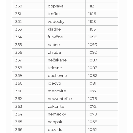
350
doprava
1112
351
trošku
1106
352
vedecky
1103
353
kladne
1103
354
funkčne
1098
355
riadne
1093
356
zhruba
1092
357
nečakane
1087
358
telesne
1083
359
duchovne
1082
360
ideovo
1081
361
menovite
1077
362
neuveriteľne
1076
363
zákonite
1072
364
nemecky
1070
365
naopak
1068
366
dozadu
1062