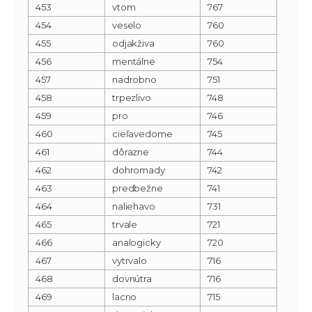
453
vtom
767
454
veselo
760
455
odjakživa
760
456
mentálne
754
457
nadrobno
751
458
trpezlivo
748
459
pro
746
460
cieľavedome
745
461
dôrazne
744
462
dohromady
742
463
predbežne
741
464
naliehavo
731
465
trvale
721
466
analogicky
720
467
vytrvalo
716
468
dovnútra
716
469
lacno
715