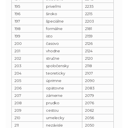
195
priveľmi
2235
196
široko
2215
197
špeciálne
2203
198
formálne
2181
199
isto
2159
200
časovo
2126
201
vhodne
2124
202
stručne
2120
203
spoločensky
2118
204
teoreticky
2107
205
úprimne
2090
206
opätovne
2083
207
zámerne
2079
208
prudko
2076
209
cestou
2062
210
umelecky
2056
211
nezávisle
2050