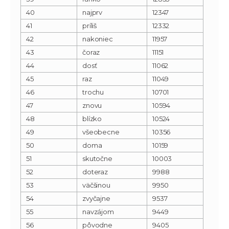
40
najprv
12347
41
príliš
12332
42
nakoniec
11957
43
čoraz
11151
44
dosť
11062
45
raz
11049
46
trochu
10701
47
znovu
10594
48
blízko
10524
49
všeobecne
10356
50
doma
10159
51
skutočne
10003
52
doteraz
9988
53
väčšinou
9950
54
zvyčajne
9537
55
navzájom
9449
56
pôvodne
9405