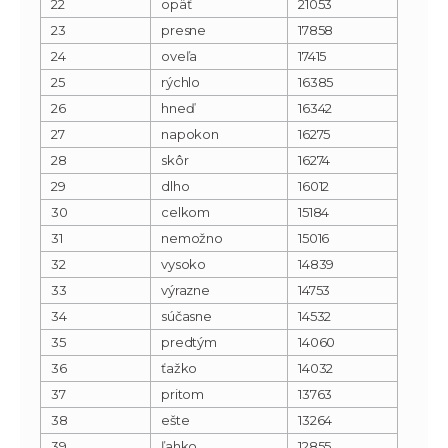
22
opäť
21053
23
presne
17858
24
oveľa
17415
25
rýchlo
16385
26
hneď
16342
27
napokon
16275
28
skôr
16274
29
dlho
16012
30
celkom
15184
31
nemožno
15016
32
vysoko
14839
33
výrazne
14753
34
súčasne
14532
35
predtým
14060
36
ťažko
14032
37
pritom
13763
38
ešte
13264
39
ľahko
12855