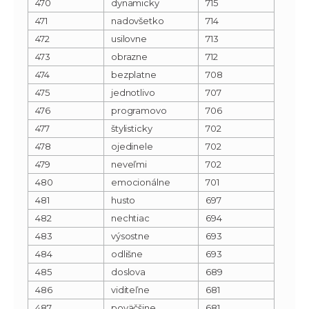
470
dynamicky
715
471
nadovšetko
714
472
usilovne
713
473
obrazne
712
474
bezplatne
708
475
jednotlivo
707
476
programovo
706
477
štylisticky
702
478
ojedinele
702
479
neveľmi
702
480
emocionálne
701
481
husto
697
482
nechtiac
694
483
výsostne
693
484
odlišne
693
485
doslova
689
486
viditeľne
681
487
poväčšine
681