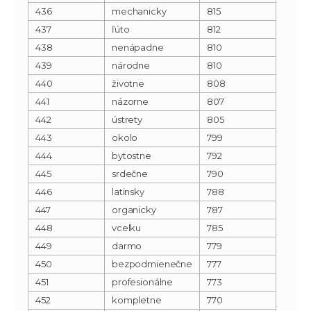
436
mechanicky
815
437
ľúto
812
438
nenápadne
810
439
národne
810
440
životne
808
441
názorne
807
442
ústrety
805
443
okolo
799
444
bytostne
792
445
srdečne
790
446
latinsky
788
447
organicky
787
448
vcelku
785
449
darmo
779
450
bezpodmienečne
777
451
profesionálne
773
452
kompletne
770