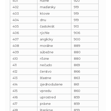
401
nutne
920
402
maďarsky
919
403
ktovie
919
404
dnu
919
405
častokrát
913
406
rýchle
906
407
anglicky
900
408
morálne
889
409
súbežne
880
410
rôzne
880
411
nečudo
869
412
čerstvo
866
413
šťastne
863
414
zjednodušene
861
415
vpredu
860
416
uprostred
859
417
právne
859
418
literárne
859