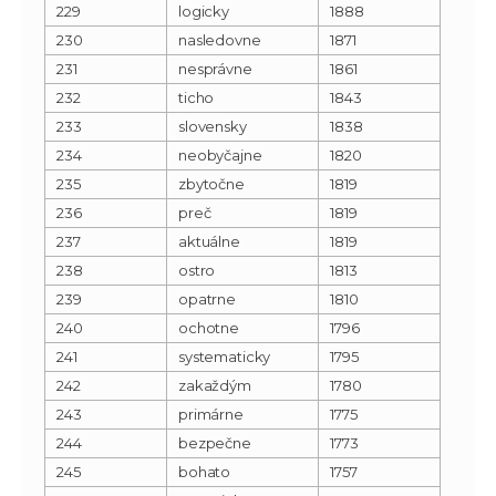
229
logicky
1888
230
nasledovne
1871
231
nesprávne
1861
232
ticho
1843
233
slovensky
1838
234
neobyčajne
1820
235
zbytočne
1819
236
preč
1819
237
aktuálne
1819
238
ostro
1813
239
opatrne
1810
240
ochotne
1796
241
systematicky
1795
242
zakaždým
1780
243
primárne
1775
244
bezpečne
1773
245
bohato
1757