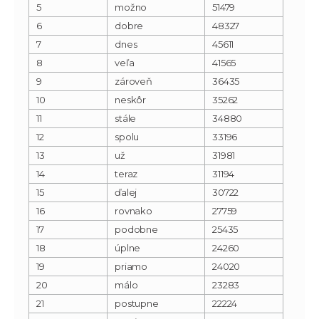
5
možno
51479
6
dobre
48327
7
dnes
45611
8
veľa
41565
9
zároveň
36435
10
neskôr
35262
11
stále
34880
12
spolu
33196
13
už
31981
14
teraz
31194
15
ďalej
30722
16
rovnako
27759
17
podobne
25435
18
úplne
24260
19
priamo
24020
20
málo
23283
21
postupne
22224