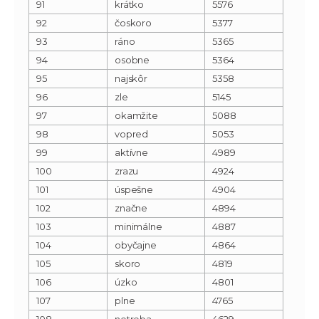
91
krátko
5576
92
čoskoro
5377
93
ráno
5365
94
osobne
5364
95
najskôr
5358
96
zle
5145
97
okamžite
5088
98
vopred
5053
99
aktívne
4989
100
zrazu
4924
101
úspešne
4904
102
značne
4894
103
minimálne
4887
104
obyčajne
4864
105
skoro
4819
106
úzko
4801
107
plne
4765
108
netreba
4629