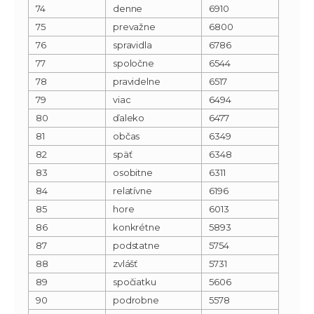
74
denne
6910
75
prevažne
6800
76
spravidla
6786
77
spoločne
6544
78
pravidelne
6517
79
viac
6494
80
ďaleko
6477
81
občas
6349
82
späť
6348
83
osobitne
6311
84
relatívne
6196
85
hore
6013
86
konkrétne
5893
87
podstatne
5754
88
zvlášť
5731
89
spočiatku
5606
90
podrobne
5578