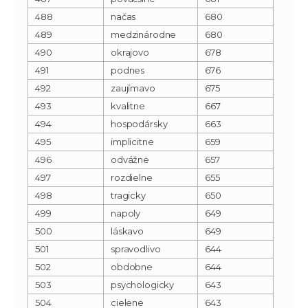
488
načas
680
489
medzinárodne
680
490
okrajovo
678
491
podnes
676
492
zaujímavo
675
493
kvalitne
667
494
hospodársky
663
495
implicitne
659
496
odvážne
657
497
rozdielne
655
498
tragicky
650
499
napoly
649
500
láskavo
649
501
spravodlivo
644
502
obdobne
644
503
psychologicky
643
504
cielene
643