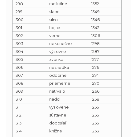
298
radikálne
1352
299
slabo
1349
300
silno
1346
301
hojne
1342
302
verne
1306
303
nekonečne
1298
304
výslovne
1287
305
zvonka
1277
306
nezriedka
1276
307
odborne
1274
308
priemerne
1270
309
natrvalo
1266
310
nadol
1258
311
vyslovene
1255
312
sústavne
1255
313
doposiaľ
1255
314
knižne
1253