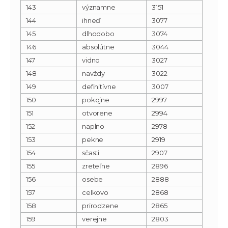
143
významne
3151
144
ihneď
3077
145
dlhodobo
3074
146
absolútne
3044
147
vidno
3027
148
navždy
3022
149
definitívne
3007
150
pokojne
2997
151
otvorene
2994
152
naplno
2978
153
pekne
2919
154
sčasti
2907
155
zreteľne
2896
156
osebe
2888
157
celkovo
2868
158
prirodzene
2865
159
verejne
2803