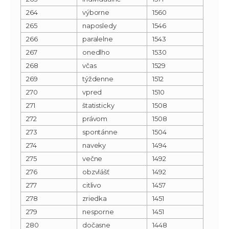
264
výborne
1560
265
naposledy
1546
266
paralelne
1543
267
onedlho
1530
268
včas
1529
269
týždenne
1512
270
vpred
1510
271
štatisticky
1508
272
právom
1508
273
spontánne
1504
274
naveky
1494
275
večne
1492
276
obzvlášť
1492
277
citlivo
1457
278
zriedka
1451
279
nesporne
1451
280
dočasne
1448