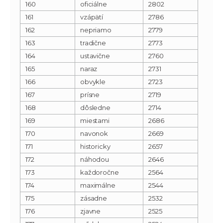
160
oficiálne
2802
161
vzápätí
2786
162
nepriamo
2779
163
tradične
2773
164
ustavične
2760
165
naraz
2731
166
obvykle
2723
167
prísne
2719
168
dôsledne
2714
169
miestami
2686
170
navonok
2669
171
historicky
2657
172
náhodou
2646
173
každoročne
2564
174
maximálne
2544
175
zásadne
2532
176
zjavne
2525