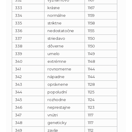
333
krásne
1167
334
normálne
1159
335
striktne
1158
336
nedostatočne
1155
337
striedavo
1150
338
dôverne
1150
339
umelo
1149
340
extrémne
1148
341
rovnomerne
1144
342
nápadne
1144
343
oprávnene
1128
344
popoludní
1125
345
rozhodne
1124
346
neprestajne
1123
347
vnútri
1117
348
geneticky
1117
349
zavše
1112