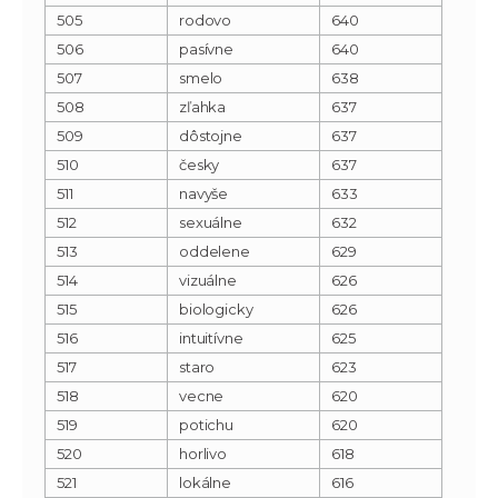
505
rodovo
640
506
pasívne
640
507
smelo
638
508
zľahka
637
509
dôstojne
637
510
česky
637
511
navyše
633
512
sexuálne
632
513
oddelene
629
514
vizuálne
626
515
biologicky
626
516
intuitívne
625
517
staro
623
518
vecne
620
519
potichu
620
520
horlivo
618
521
lokálne
616