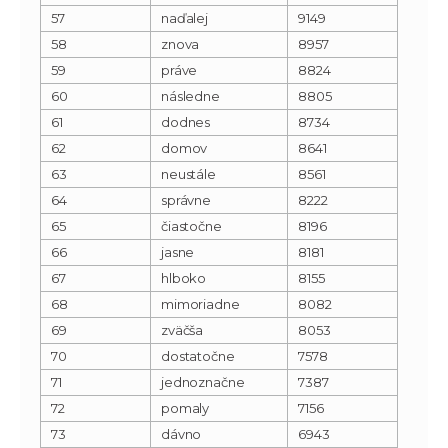
57
naďalej
9149
58
znova
8957
59
práve
8824
60
následne
8805
61
dodnes
8734
62
domov
8641
63
neustále
8561
64
správne
8222
65
čiastočne
8196
66
jasne
8181
67
hlboko
8155
68
mimoriadne
8082
69
zväčša
8053
70
dostatočne
7578
71
jednoznačne
7387
72
pomaly
7156
73
dávno
6943