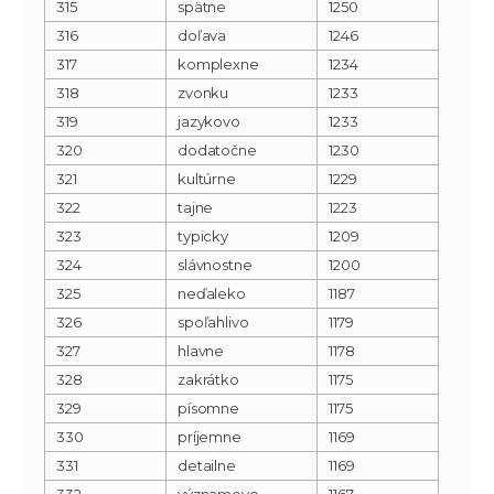
315
spätne
1250
316
doľava
1246
317
komplexne
1234
318
zvonku
1233
319
jazykovo
1233
320
dodatočne
1230
321
kultúrne
1229
322
tajne
1223
323
typicky
1209
324
slávnostne
1200
325
neďaleko
1187
326
spoľahlivo
1179
327
hlavne
1178
328
zakrátko
1175
329
písomne
1175
330
príjemne
1169
331
detailne
1169
332
významovo
1167