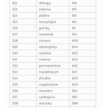
522
dokopy
616
523
zdarma
615
524
zblízka
615
525
nezvyčajne
614
526
grécky
611
527
tentokrát
610
528
cenovo
609
529
ideologicky
604
530
náležite
603
531
mravne
603
532
permanentne
602
533
medzičasom
601
534
zhodne
600
535
organizačne
600
536
nevedno
594
537
vynikajúco
592
538
autorsky
588