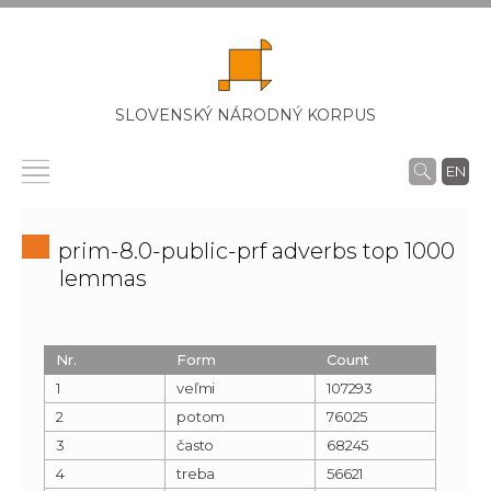
SLOVENSKÝ NÁRODNÝ KORPUS
EN
prim-8.0-public-prf adverbs top 1000
lemmas
Nr.
Form
Count
1
veľmi
107293
2
potom
76025
3
často
68245
4
treba
56621