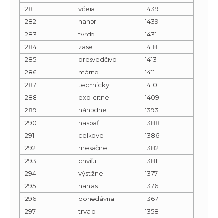
281
včera
1439
282
nahor
1439
283
tvrdo
1431
284
zase
1418
285
presvedčivo
1413
286
márne
1411
287
technicky
1410
288
explicitne
1409
289
náhodne
1393
290
naspäť
1388
291
celkove
1386
292
mesačne
1382
293
chvíľu
1381
294
výstižne
1377
295
nahlas
1376
296
donedávna
1367
297
trvalo
1358