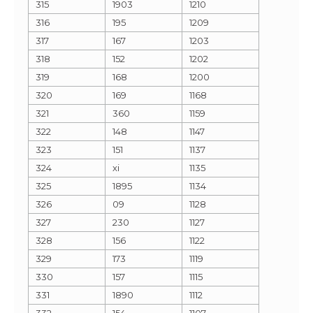
315
1903
1210
316
195
1209
317
167
1203
318
152
1202
319
168
1200
320
169
1168
321
360
1159
322
148
1147
323
151
1137
324
xi
1135
325
1895
1134
326
09
1128
327
230
1127
328
156
1122
329
173
1119
330
157
1115
331
1890
1112
332
154
1107