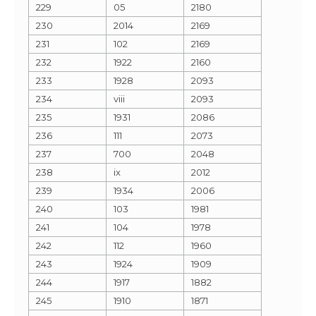
229
05
2180
230
2014
2169
231
102
2169
232
1922
2160
233
1928
2093
234
viii
2093
235
1931
2086
236
111
2073
237
700
2048
238
ix
2012
239
1934
2006
240
103
1981
241
104
1978
242
112
1960
243
1924
1909
244
1917
1882
245
1910
1871