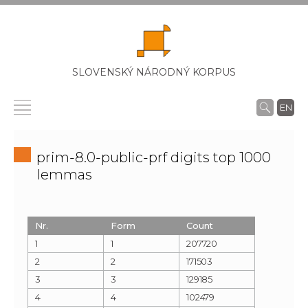
SLOVENSKÝ NÁRODNÝ KORPUS
EN
prim-8.0-public-prf digits top 1000
lemmas
Nr.
Form
Count
1
1
207720
2
2
171503
3
3
129185
4
4
102479