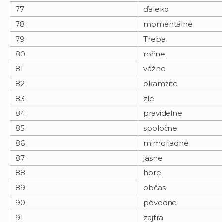
77
ďaleko
78
momentálne
79
Treba
80
ročne
81
vážne
82
okamžite
83
zle
84
pravidelne
85
spoločne
86
mimoriadne
87
jasne
88
hore
89
občas
90
pôvodne
91
zajtra