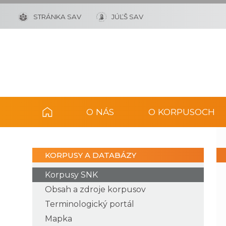
STRÁNKA SAV
JÚĽŠ SAV
O NÁS
O KORPUSOCH
KORPUSY A DATABÁZY
Korpusy SNK
Obsah a zdroje korpusov
Terminologický portál
Mapka