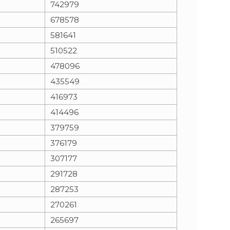
742979
678578
n
e
581641
i
x
510522
478096
e
t
435549
416973
414496
379759
376179
307177
291728
287253
270261
265697