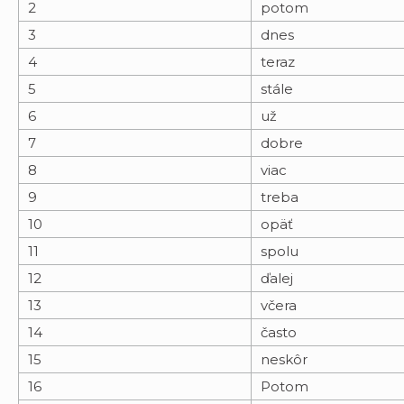
2
potom
3
dnes
4
teraz
5
stále
6
už
7
dobre
8
viac
9
treba
10
opäť
11
spolu
12
ďalej
13
včera
14
často
15
neskôr
16
Potom