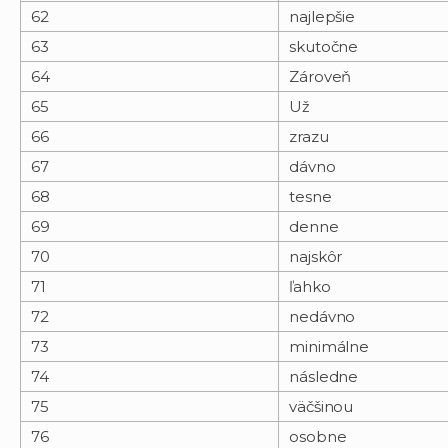
62
najlepšie
63
skutočne
64
Zároveň
65
Už
66
zrazu
67
dávno
68
tesne
69
denne
70
najskôr
71
ľahko
72
nedávno
73
minimálne
74
následne
75
väčšinou
76
osobne