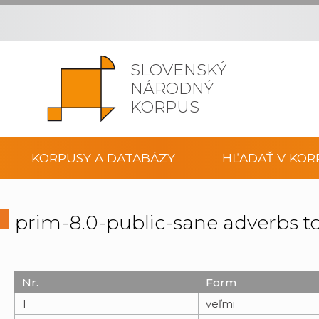
SLOVENSKÝ
NÁRODNÝ
KORPUS
KORPUSY A DATABÁZY
HĽADAŤ V KOR
prim-8.0-public-sane adverbs t
Nr.
Form
1
veľmi