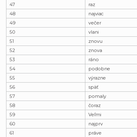
47
raz
48
najviac
49
večer
50
vlani
51
znovu
52
znova
53
ráno
54
podobne
55
výrazne
56
späť
57
pomaly
58
čoraz
59
Veľmi
60
najprv
61
práve