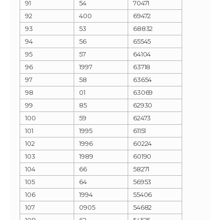
91
54
70471
92
400
69472
93
53
68832
94
56
65545
95
57
64104
96
1997
63718
97
58
63654
98
01
63069
99
85
62930
100
59
62473
101
1995
61151
102
1996
60224
103
1989
60190
104
66
58271
105
64
56953
106
1994
55406
107
0905
54682
108
62
54525