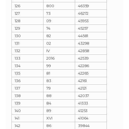
126
800
46359
127
73
46272
128
09
45953
129
74
45257
130
82
44581
131
02
43298
132
IV
42858
133
2016
42539
134
99
42286
135
81
42265
136
83
42161
137
79
42121
138
88
42037
139
84
41333
140
89
41253
141
XVI
41064
142
86
39844