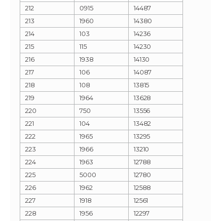
212
0915
14487
213
1960
14380
214
103
14236
215
115
14230
216
1938
14130
217
106
14087
218
108
13815
219
1964
13628
220
750
13556
221
104
13482
222
1965
13295
223
1966
13210
224
1963
12788
225
5000
12780
226
1962
12588
227
1918
12561
228
1956
12297