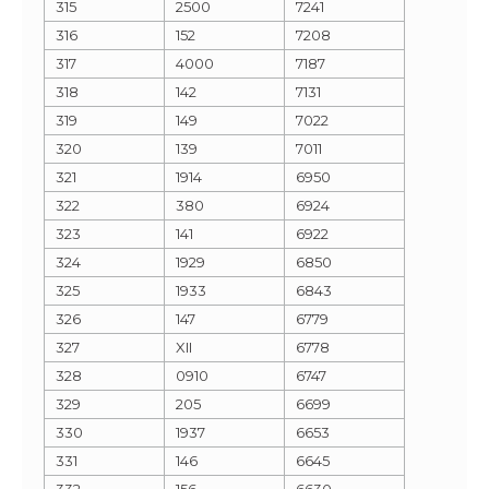
315
2500
7241
316
152
7208
317
4000
7187
318
142
7131
319
149
7022
320
139
7011
321
1914
6950
322
380
6924
323
141
6922
324
1929
6850
325
1933
6843
326
147
6779
327
XII
6778
328
0910
6747
329
205
6699
330
1937
6653
331
146
6645
332
156
6630