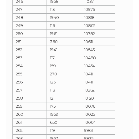
246
1958
11037
247
113
10976
248
1940
10818
249
116
10802
250
1961
10782
251
360
10611
252
1941
10543
253
117
10488
254
159
10454
255
270
10411
256
123
10411
257
118
10262
258
121
10120
259
175
10076
260
1959
10025
261
650
10004
262
119
9961
263
1957
9925