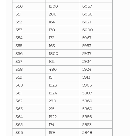
350
1900
6067
351
206
6060
352
164
6021
353
178
6000
354
172
5967
355
163
5953
356
1800
5937
357
162
5934
358
480
5924
359
151
5913
360
1923
5903
361
1924
5887
362
290
5860
363
215
5860
364
1922
5856
365
174
5853
366
199
5848