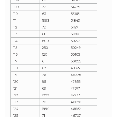
109
77
54239
110
63
53165
111
1993
51843
112
72
51127
113
68
51108
114
600
50272
115
250
50249
116
120
50105
117
61
50095
118
67
49327
119
76
48335
120
95
47856
121
69
47677
122
1992
47237
123
78
46876
124
1990
46852
125
71
46707