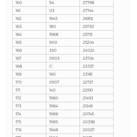
160
94
27798
161
03
27744
162
1945
26812
163
180
25730
164
1988
25715
165
900
25204
166
350
24022
167
0903
23724
168
C
23357
169
160
23181
170
0907
22727
171
140
22510
172
1980
21493
173
1984
21249
174
1986
20745
175
1985
20358
176
1948
20027