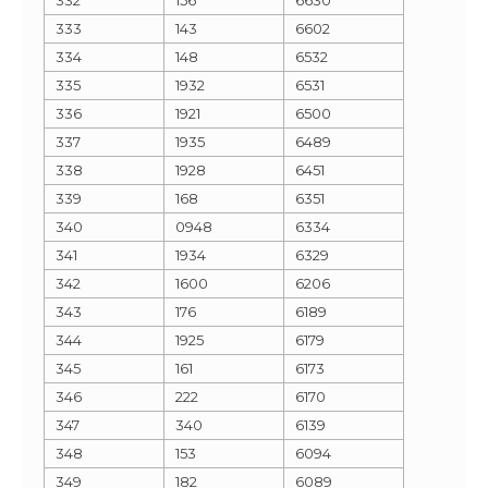
333
143
6602
334
148
6532
335
1932
6531
336
1921
6500
337
1935
6489
338
1928
6451
339
168
6351
340
0948
6334
341
1934
6329
342
1600
6206
343
176
6189
344
1925
6179
345
161
6173
346
222
6170
347
340
6139
348
153
6094
349
182
6089