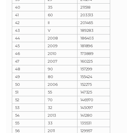
40
35
211518
41
60
203313
42
II
201465
43
V
189283
44
2008
186403
45
2009
181896
46
2010
173889
47
2007
160225
48
90
157299
49
80
155424
50
2006
152275
51
55
147325
52
70
146970
53
32
145097
54
2013
141280
55
33
135531
56
2011
129957