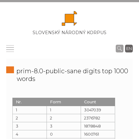
SLOVENSKÝ NÁRODNÝ KORPUS
EN
prim-8.0-public-sane digits top 1000
words
Nr.
Form
Count
1
1
3047039
2
2
2376782
3
3
1878848
4
0
1600761