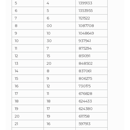
5
4
1399133
6
5
1353955
7
6
1121522
8
00
1087708
9
10
1048649
10
30
937941
11
7
875294
12
15
851091
13
20
848502
14
8
837061
15
9
806275
16
12
730175
17
11
676828
18
18
624433
19
17
624380
20
19
611758
21
16
597913