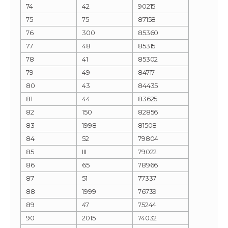
74
42
90215
75
75
87158
76
300
85360
77
48
85315
78
41
85302
79
49
84717
80
43
84435
81
44
83625
82
150
82856
83
1998
81508
84
52
79804
85
III
79022
86
65
78966
87
51
77337
88
1999
76739
89
47
75244
90
2015
74032