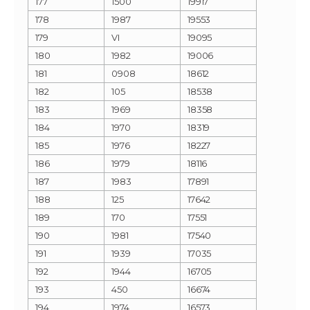
177
1500
19917
178
1987
19553
179
VI
19095
180
1982
19006
181
0908
18612
182
105
18538
183
1969
18358
184
1970
18319
185
1976
18227
186
1979
18116
187
1983
17891
188
125
17642
189
170
17551
190
1981
17540
191
1939
17035
192
1944
16705
193
450
16674
194
1974
16573