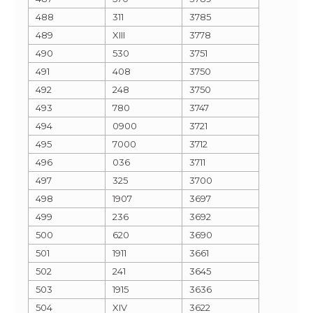
488
311
3785
489
XIII
3778
490
530
3751
491
408
3750
492
248
3750
493
780
3747
494
0900
3721
495
7000
3712
496
036
3711
497
325
3700
498
1907
3697
499
236
3692
500
620
3690
501
1911
3661
502
241
3645
503
1915
3636
504
XIV
3622