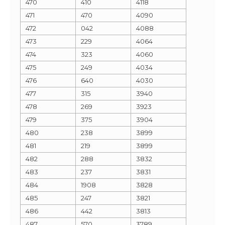
470
410
4118
471
470
4090
472
042
4088
473
229
4064
474
323
4060
475
249
4034
476
640
4030
477
315
3940
478
269
3923
479
375
3904
480
238
3899
481
219
3899
482
288
3832
483
237
3831
484
1908
3828
485
247
3821
486
442
3813
487
570
3789