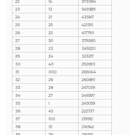
22
14
573084
23
13
549589
24
21
435147
25
25
421315
26
22
417793
27
50
379285
28
23
349220
29
24
323217
30
40
292693
31
000
266044
32
26
260891
33
28
247039
34
27
246597
35
I
245059
36
45
222737
37
100
219912
38
31
216342
39
29
216274