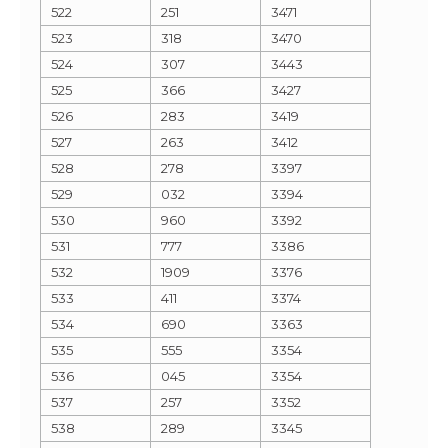
522
251
3471
523
318
3470
524
307
3443
525
366
3427
526
283
3419
527
263
3412
528
278
3397
529
032
3394
530
960
3392
531
777
3386
532
1909
3376
533
411
3374
534
690
3363
535
555
3354
536
045
3354
537
257
3352
538
289
3345