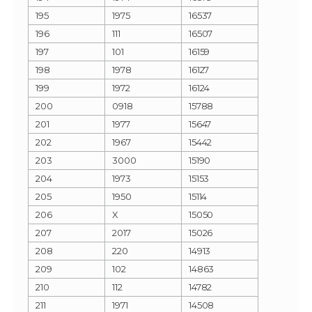
195
1975
16537
196
111
16507
197
101
16159
198
1978
16127
199
1972
16124
200
0918
15788
201
1977
15647
202
1967
15442
203
3000
15190
204
1973
15153
205
1950
15114
206
X
15050
207
2017
15026
208
220
14913
209
102
14863
210
112
14782
211
1971
14508