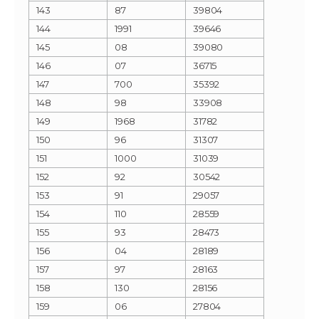
143
87
39804
144
1991
39646
145
08
39080
146
07
36715
147
700
35392
148
98
33908
149
1968
31782
150
96
31307
151
1000
31039
152
92
30542
153
91
29057
154
110
28559
155
93
28473
156
04
28189
157
97
28163
158
130
28156
159
06
27804