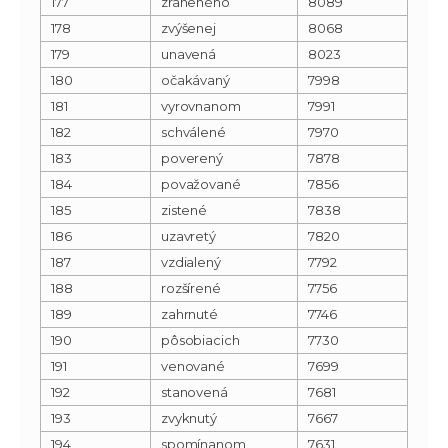
177
zraneného
8089
178
zvýšenej
8068
179
unavená
8023
180
očakávaný
7998
181
vyrovnanom
7991
182
schválené
7970
183
poverený
7878
184
považované
7856
185
zistené
7838
186
uzavretý
7820
187
vzdialený
7792
188
rozšírené
7756
189
zahrnuté
7746
190
pôsobiacich
7730
191
venované
7699
192
stanovená
7681
193
zvyknutý
7667
194
spomínanom
7631