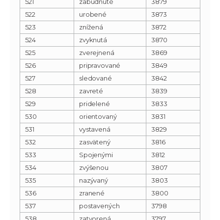
521
zabudnuté
3879
522
urobené
3873
523
znížená
3872
524
zvyknutá
3870
525
zverejnená
3869
526
pripravované
3849
527
sledované
3842
528
zavreté
3839
529
pridelené
3833
530
orientovaný
3831
531
vystavená
3829
532
zasvätený
3816
533
Spojenými
3812
534
zvýšenou
3807
535
nazývaný
3803
536
zranené
3800
537
postavených
3798
538
zatvorená
3797