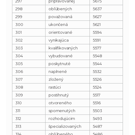
297
pripravovanej
5675
298
obľúbených
5637
299
považovaná
5627
300
ukončená
5621
301
orientované
5594
302
vynikajúca
5591
303
kvalifikovaných
5577
304
vybudované
5548
305
poskytnuté
5544
306
naplnené
5532
307
zložený
5526
308
rastúci
5524
309
postihnutý
5517
310
otvoreného
5516
311
spomenutých
5503
312
rozhodujúcim
5493
313
špecializovaných
5487
314
obľúbeného
5486