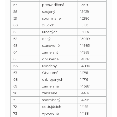
57
presvedčená
15519
58
spojený
15429
59
spomínanej
15286
60
žijúcich
15183
61
určených
15097
62
daný
15089
63
stanovené
14985
64
zameraný
14939
65
obľúbené
14907
66
uvedený
14896
67
Otvorené
14791
68
ozbrojených
14716
69
zameraná
14687
70
založené
14492
71
spomínaný
14296
72
cestujúcich
14192
73
vytvorené
14138