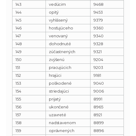
143
vedúcim
9468
144
opitý
9453
145
vyhlásený
9379
146
hosťujúceho
9360
147
venovaný
9340
148
dohodnuté
9328
149
zúčastnených
9321
150
zvýšenú
9204
151
pracujúcich
9203
152
hrajúci
9181
153
poškodené
9040
154
striedajúci
9006
155
prijatý
8991
156
ukončené
8965
157
uzavreté
8921
158
nadstavenom
8899
159
oprávnených
8896