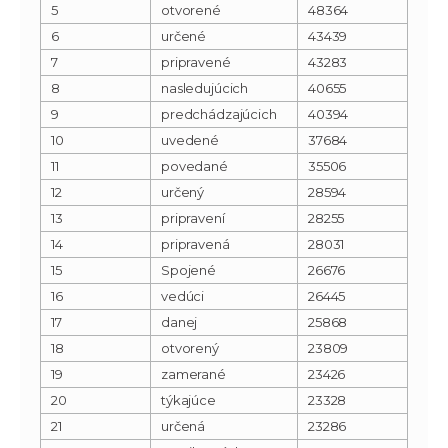
5
otvorené
48364
6
určené
43439
7
pripravené
43283
8
nasledujúcich
40655
9
predchádzajúcich
40394
10
uvedené
37684
11
povedané
35506
12
určený
28594
13
pripravení
28255
14
pripravená
28031
15
Spojené
26676
16
vedúci
26445
17
danej
25868
18
otvorený
23809
19
zamerané
23426
20
týkajúce
23328
21
určená
23286