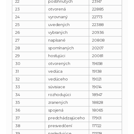
22
postihnutých
23147
23
otvorená
22885
24
vyrovnaný
22773
25
uvedených
22388
26
vybraných
20936
27
napísané
20808
28
spomínaných
20207
29
hosťujúci
20081
30
otvorených
19658
31
vedúca
19138
32
vedúceho
19021
33
súvisiace
19014
34
rozhodujúci
18947
35
zranených
18828
36
spojená
18065
37
predchádzajúceho
17901
38
presvedčení
17722
39
nasledujúce
17578