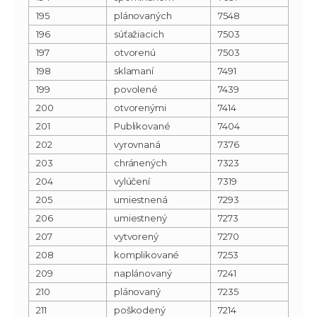
195
plánovaných
7548
196
súťažiacich
7503
197
otvorenú
7503
198
sklamaní
7491
199
povolené
7439
200
otvorenými
7414
201
Publikované
7404
202
vyrovnaná
7376
203
chránených
7323
204
vylúčení
7319
205
umiestnená
7293
206
umiestnený
7273
207
vytvorený
7270
208
komplikované
7253
209
naplánovaný
7241
210
plánovaný
7235
211
poškodený
7214