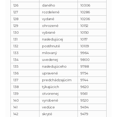
126
daného
10306
127
rozdelené
10286
128
vydané
10206
129
ohrozené
10152
130
vybrané
10150
131
nasledujúcej
10117
132
postihnuté
10109
133
milovaný
9964
134
uvedenej
9800
135
nasledujúceho
9788
136
upravené
9754
137
predchádzajúcim
9744
138
týkajúcich
9620
139
otvorenej
9561
140
vyrobené
9520
141
vedúce
9494
142
skryté
9479