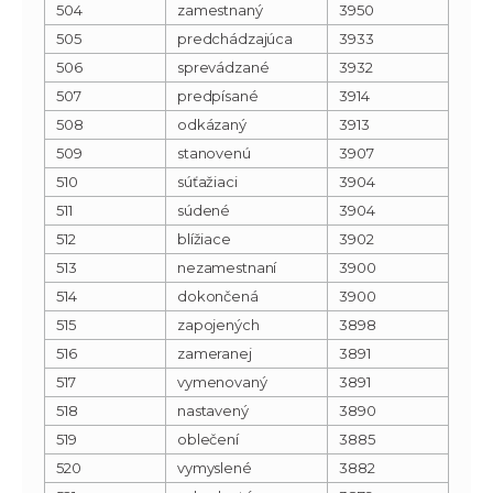
504
zamestnaný
3950
505
predchádzajúca
3933
506
sprevádzané
3932
507
predpísané
3914
508
odkázaný
3913
509
stanovenú
3907
510
súťažiaci
3904
511
súdené
3904
512
blížiace
3902
513
nezamestnaní
3900
514
dokončená
3900
515
zapojených
3898
516
zameranej
3891
517
vymenovaný
3891
518
nastavený
3890
519
oblečení
3885
520
vymyslené
3882