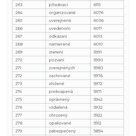
263
pôsobiaci
6115
264
organizované
6076
265
uverejnené
6036
266
uvedenom
6017
267
odkázaní
6013
268
namierené
6010
269
zranení
5991
270
pozvaní
5990
271
zverejnených
5983
272
zachované
5976
273
zložené
5972
274
prekvapená
5971
275
oprávnený
5942
276
vzdialená
5932
277
ohrozený
5922
278
opakované
5912
279
zabezpečený
5894