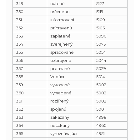
349
nútené
5127
350
určeného
5119
351
informovaní
5109
352
pripravenú
5103
353
zaplatené
5090
354
zverejnený
5073
355
spracované
5054
356
ozbrojené
5044
357
prehnané
5029
358
Vedúci
5014
359
vykonané
5002
360
vyhradené
5002
361
rozšírený
5002
362
spojenú
5001
363
zakázaný
4998
364
nečakaný
4960
365
vyrovnávajúci
4951