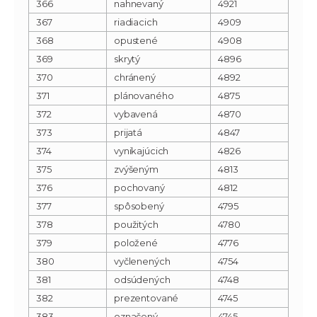
366
nahnevaný
4921
367
riadiacich
4909
368
opustené
4908
369
skrytý
4896
370
chránený
4892
371
plánovaného
4875
372
vybavená
4870
373
prijatá
4847
374
vynikajúcich
4826
375
zvýšeným
4813
376
pochovaný
4812
377
spôsobený
4795
378
použitých
4780
379
položené
4776
380
vyčlenených
4754
381
odsúdených
4748
382
prezentované
4745
383
označený
4745