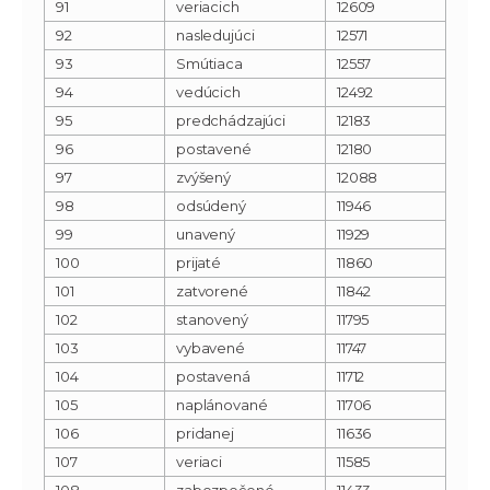
91
veriacich
12609
92
nasledujúci
12571
93
Smútiaca
12557
94
vedúcich
12492
95
predchádzajúci
12183
96
postavené
12180
97
zvýšený
12088
98
odsúdený
11946
99
unavený
11929
100
prijaté
11860
101
zatvorené
11842
102
stanovený
11795
103
vybavené
11747
104
postavená
11712
105
naplánované
11706
106
pridanej
11636
107
veriaci
11585
108
zabezpečené
11433