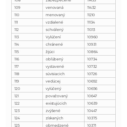
109
venovaná
11432
110
menovaný
11210
111
vzdialené
11134
112
schválený
11013
113
Vylúčení
10960
114
chránené
10931
115
žijúci
10864
116
obľúbený
10734
117
vystavené
10732
118
súvisiacich
10726
119
vedúcej
10692
120
vylúčený
10656
121
považovaný
10647
122
existujúcich
10639
123
zvýšené
10447
124
získaných
10375
125
obmedzené
10371