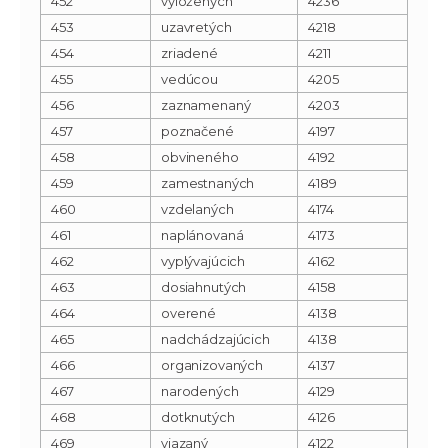
452
vyložených
4236
453
uzavretých
4218
454
zriadené
4211
455
vedúcou
4205
456
zaznamenaný
4203
457
poznačené
4197
458
obvineného
4192
459
zamestnaných
4189
460
vzdelaných
4174
461
naplánovaná
4173
462
vyplývajúcich
4162
463
dosiahnutých
4158
464
overené
4138
465
nadchádzajúcich
4138
466
organizovaných
4137
467
narodených
4129
468
dotknutých
4126
469
viazaný
4122