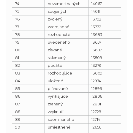
74
nezamestnaných
14067
75
spojených
14011
76
zvolený
13792
77
zverejnené
13732
78
rozhodnuté
13683
79
uvedeného
13657
80
získané
13607
81
sklamaný
13508
82
použité
13279
83
rozhodujúce
13009
84
uložené
12974
85
plánované
12896
86
vynikajúce
12806
87
zranený
12801
88
zvyknutí
12728
89
spomínaného
12714
90
umiestnené
12656