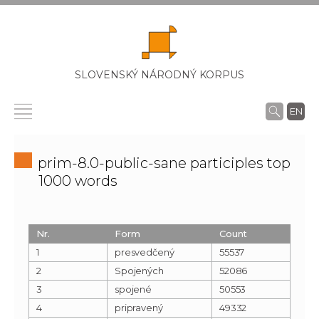
SLOVENSKÝ NÁRODNÝ KORPUS
EN
prim-8.0-public-sane participles top
1000 words
Nr.
Form
Count
1
presvedčený
55537
2
Spojených
52086
3
spojené
50553
4
pripravený
49332