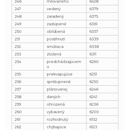
246
milovaného
6428
247
vedený
6379
248
zaradený
6375
249
zastúpené
6361
250
obľúbená
6357
251
postihnutí
6339
252
smútiaca
6338
253
zložená
6311
254
predchádzajúcem
6260
u
255
prekvapujúce
6251
256
sprístupnená
6250
257
plánovanej
6246
258
daných
6241
259
ohrozená
6236
260
vybavený
6200
261
rozhodnutý
6132
262
chýbajúce
6123