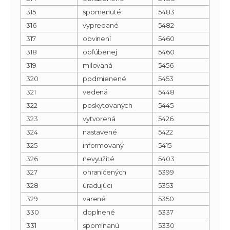
315
spomenuté
5483
316
vypredané
5482
317
obvinení
5460
318
obľúbenej
5460
319
milovaná
5456
320
podmienené
5453
321
vedená
5448
322
poskytovaných
5445
323
vytvorená
5426
324
nastavené
5422
325
informovaný
5415
326
nevyužité
5403
327
ohraničených
5399
328
úradujúci
5353
329
varené
5350
330
doplnené
5337
331
spomínanú
5330