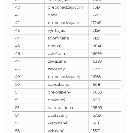
40
predchádzajúcom
17519
41
dané
17263
42
predchádzajúce
17248
43
vynikajúci
17159
44
spomínané
17127
45
danom
16841
46
založená
16699
47
zakázané
16339
48
založený
16275
49
predchádzajúcej
16166
50
spôsobené
16081
51
prekvapený
16058
52
obvinený
15817
53
nasledujúcom
15805
54
postavený
15759
55
vyrovnané
15618
56
vylúčené
15572