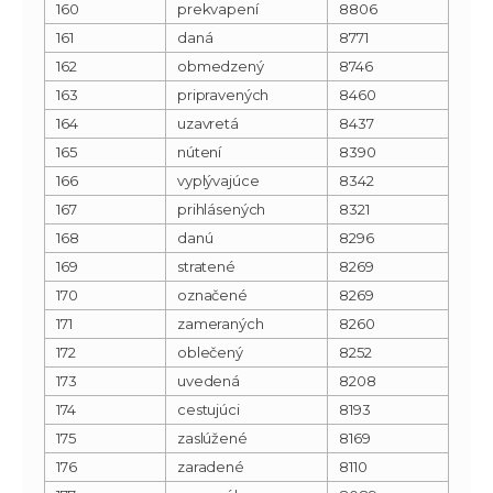
160
prekvapení
8806
161
daná
8771
162
obmedzený
8746
163
pripravených
8460
164
uzavretá
8437
165
nútení
8390
166
vyplývajúce
8342
167
prihlásených
8321
168
danú
8296
169
stratené
8269
170
označené
8269
171
zameraných
8260
172
oblečený
8252
173
uvedená
8208
174
cestujúci
8193
175
zaslúžené
8169
176
zaradené
8110