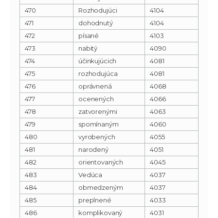
470
Rozhodujúci
4104
471
dohodnutý
4104
472
písané
4103
473
nabitý
4090
474
účinkujúcich
4081
475
rozhodujúca
4081
476
oprávnená
4068
477
ocenených
4066
478
zatvorenými
4063
479
spomínaným
4060
480
vyrobených
4055
481
narodený
4051
482
orientovaných
4045
483
Vedúca
4037
484
obmedzeným
4037
485
preplnené
4033
486
komplikovaný
4031