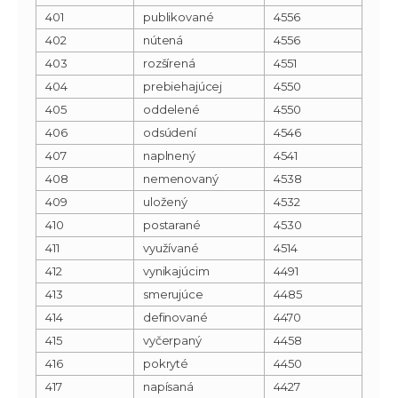
401
publikované
4556
402
nútená
4556
403
rozšírená
4551
404
prebiehajúcej
4550
405
oddelené
4550
406
odsúdení
4546
407
naplnený
4541
408
nemenovaný
4538
409
uložený
4532
410
postarané
4530
411
využívané
4514
412
vynikajúcim
4491
413
smerujúce
4485
414
definované
4470
415
vyčerpaný
4458
416
pokryté
4450
417
napísaná
4427