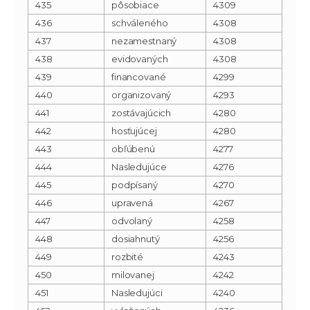
435
pôsobiace
4309
436
schváleného
4308
437
nezamestnaný
4308
438
evidovaných
4308
439
financované
4299
440
organizovaný
4293
441
zostávajúcich
4280
442
hosťujúcej
4280
443
obľúbenú
4277
444
Nasledujúce
4276
445
podpísaný
4270
446
upravená
4267
447
odvolaný
4258
448
dosiahnutý
4256
449
rozbité
4243
450
milovanej
4242
451
Nasledujúci
4240