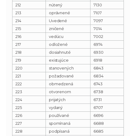
212
nútený
7130
213
oprávnené
7107
214
Uvedené
7097
215
zničené
7014
216
vedúcu
7002
217
odložené
6974
218
dosiahnuté
6930
219
existujúce
6918
220
stanovených
6843
221
požadované
6834
222
obmedzená
6743
223
otvorenom
6738
224
prijatých
6731
225
vydaný
6707
226
používané
6696
227
spomínaná
6688
228
podpísaná
6685