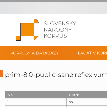
SLOVENSKÝ
NÁRODNÝ
KORPUS
KORPUSY A DATABÁZY
HĽADAŤ V KOR
prim-8.0-public-sane reflexivu
Nr.
Form
1
sa