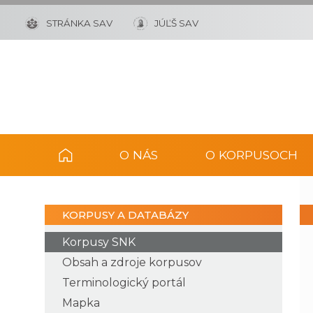
STRÁNKA SAV
JÚĽŠ SAV
O NÁS
O KORPUSOCH
KORPUSY A DATABÁZY
Korpusy SNK
Obsah a zdroje korpusov
Terminologický portál
Mapka