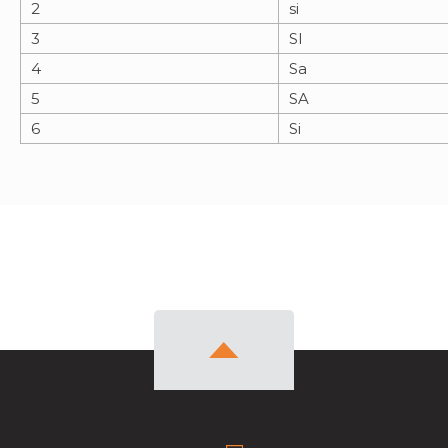
2
si
3
SI
4
Sa
5
SA
6
Si