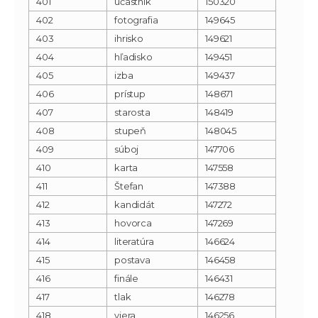
401
účastník
150320
402
fotografia
149645
403
ihrisko
149621
404
hľadisko
149451
405
izba
149437
406
prístup
148671
407
starosta
148419
408
stupeň
148045
409
súboj
147706
410
karta
147558
411
Štefan
147388
412
kandidát
147272
413
hovorca
147269
414
literatúra
146624
415
postava
146458
416
finále
146431
417
tlak
146278
418
viera
146256