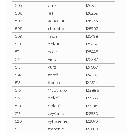
505
park
126312
506
les
126262
507
kancelária
126233
508
choroba
125987
509
kňaz
125498
510
pokus
125467
511
hotel
125446
512
Fico
125387
513
kurz
124937
514
zbraň
124892
515
článok
124544
516
Maďarsko
123886
517
pokoj
123353
518
bolesť
123186
519
zvýšenie
122930
520
vyhlásenie
122879
521
zranenie
122699