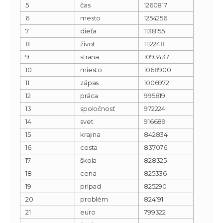
5
čas
1260817
6
mesto
1254256
7
dieťa
1138155
8
život
1112248
9
strana
1093437
10
miesto
1068900
11
zápas
1006972
12
práca
995819
13
spoločnosť
972224
14
svet
916689
15
krajina
842834
16
cesta
837076
17
škola
828325
18
cena
825336
19
prípad
825290
20
problém
824191
21
euro
799322