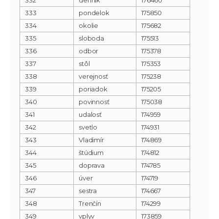
333
pondelok
175850
334
okolie
175682
335
sloboda
175513
336
odbor
175378
337
stôl
175353
338
verejnosť
175238
339
poriadok
175205
340
povinnosť
175038
341
udalosť
174959
342
svetlo
174931
343
Vladimír
174869
344
štúdium
174812
345
doprava
174785
346
úver
174719
347
sestra
174667
348
Trenčín
174299
349
vplyv
173859