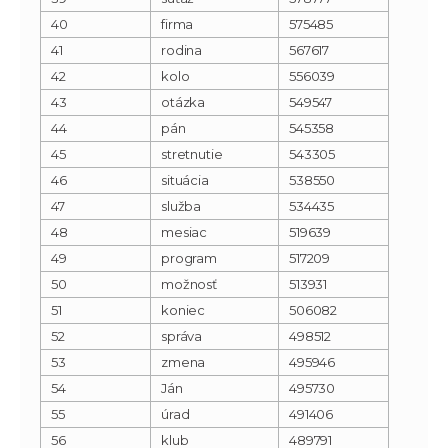
40
firma
575485
41
rodina
567617
42
kolo
556039
43
otázka
549547
44
pán
545358
45
stretnutie
543305
46
situácia
538550
47
služba
534435
48
mesiac
519639
49
program
517209
50
možnosť
513931
51
koniec
506082
52
správa
498512
53
zmena
495946
54
Ján
495730
55
úrad
491406
56
klub
489791