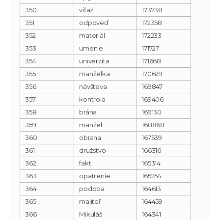
350
víťaz
173738
351
odpoveď
172358
352
materiál
172233
353
umenie
171727
354
univerzita
171668
355
manželka
170629
356
návšteva
169847
357
kontrola
169406
358
brána
169130
359
manžel
168868
360
obrana
167539
361
družstvo
166316
362
fakt
165314
363
opatrenie
165254
364
podoba
164613
365
majiteľ
164459
366
Mikuláš
164341