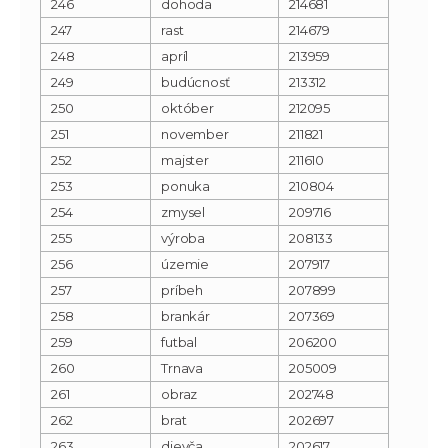
246
dohoda
214681
247
rast
214679
248
apríl
213959
249
budúcnosť
213312
250
október
212095
251
november
211821
252
majster
211610
253
ponuka
210804
254
zmysel
209716
255
výroba
208133
256
územie
207917
257
príbeh
207899
258
brankár
207369
259
futbal
206200
260
Trnava
205009
261
obraz
202748
262
brat
202697
263
dievča
202617