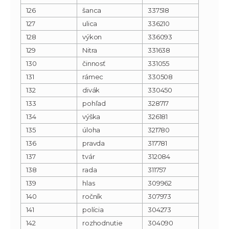
126
šanca
337518
127
ulica
336210
128
výkon
336093
129
Nitra
331638
130
činnosť
331055
131
rámec
330508
132
divák
330450
133
pohľad
328717
134
výška
326181
135
úloha
321780
136
pravda
317781
137
tvár
312084
138
rada
311757
139
hlas
309962
140
ročník
307973
141
polícia
304273
142
rozhodnutie
304090