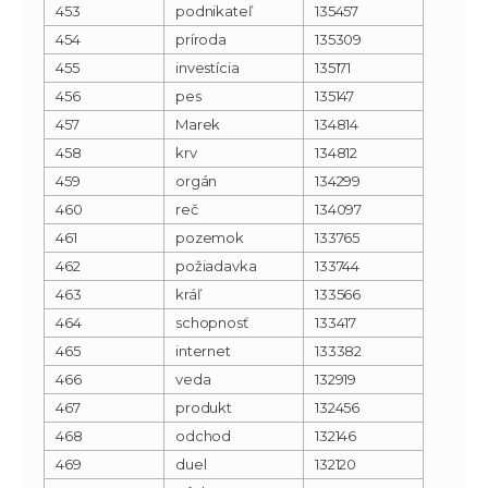
453
podnikateľ
135457
454
príroda
135309
455
investícia
135171
456
pes
135147
457
Marek
134814
458
krv
134812
459
orgán
134299
460
reč
134097
461
pozemok
133765
462
požiadavka
133744
463
kráľ
133566
464
schopnosť
133417
465
internet
133382
466
veda
132919
467
produkt
132456
468
odchod
132146
469
duel
132120