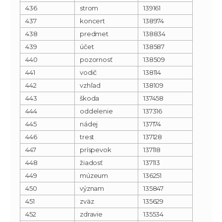
436
strom
139161
437
koncert
138974
438
predmet
138834
439
účet
138587
440
pozornosť
138509
441
vodič
138114
442
vzhľad
138109
443
škoda
137458
444
oddelenie
137316
445
nádej
137174
446
trest
137128
447
príspevok
137118
448
žiadosť
137113
449
múzeum
136251
450
význam
135847
451
zväz
135629
452
zdravie
135534