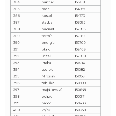
384
partner
155188
385
moc
154957
386
kostol
154773
387
stavba
153595
388
pacient
152895
389
termín
152819
390
energia
152700
391
okno
152409
392
učiteľ
152098
393
Praha
151480
394
utorok
151082
395
Miroslav
151053
396
tabuľka
150999
397
majstrovstvá
150849
398
politik
150517
399
národ
150493
400
vojak
150358