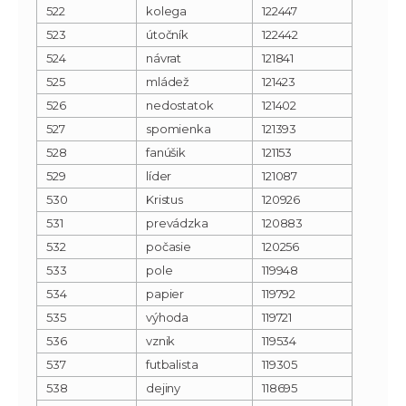
522
kolega
122447
523
útočník
122442
524
návrat
121841
525
mládež
121423
526
nedostatok
121402
527
spomienka
121393
528
fanúšik
121153
529
líder
121087
530
Kristus
120926
531
prevádzka
120883
532
počasie
120256
533
pole
119948
534
papier
119792
535
výhoda
119721
536
vznik
119534
537
futbalista
119305
538
dejiny
118695