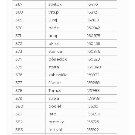
367
štvrtok
164110
368
vstup
163721
369
Juraj
162180
370
dcéra
160942
371
údaj
160875
372
okres
160456
373
stanica
160376
374
dôsledok
160329
375
strata
160040
376
zahraničie
159932
377
šťastie
159268
378
Tomáš
157983
379
strela
157948
380
podiel
156919
381
leto
156890
382
preteky
156725
383
festival
155922