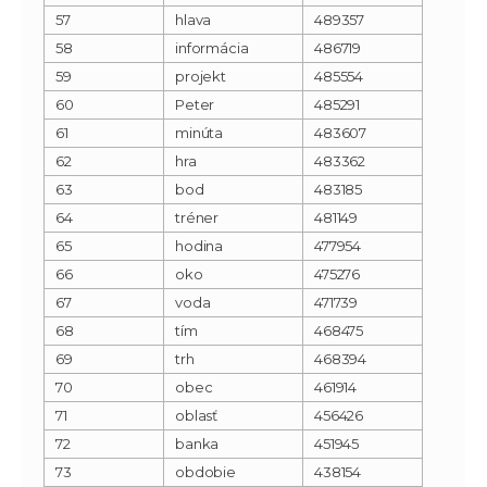
57
hlava
489357
58
informácia
486719
59
projekt
485554
60
Peter
485291
61
minúta
483607
62
hra
483362
63
bod
483185
64
tréner
481149
65
hodina
477954
66
oko
475276
67
voda
471739
68
tím
468475
69
trh
468394
70
obec
461914
71
oblasť
456426
72
banka
451945
73
obdobie
438154