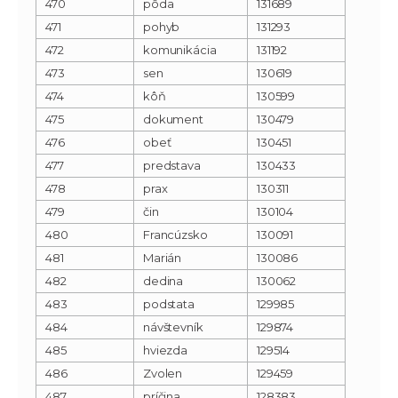
470
pôda
131689
471
pohyb
131293
472
komunikácia
131192
473
sen
130619
474
kôň
130599
475
dokument
130479
476
obeť
130451
477
predstava
130433
478
prax
130311
479
čin
130104
480
Francúzsko
130091
481
Marián
130086
482
dedina
130062
483
podstata
129985
484
návštevník
129874
485
hviezda
129514
486
Zvolen
129459
487
príčina
128383