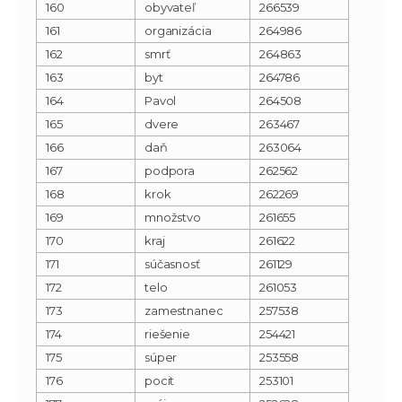
160
obyvateľ
266539
161
organizácia
264986
162
smrť
264863
163
byt
264786
164
Pavol
264508
165
dvere
263467
166
daň
263064
167
podpora
262562
168
krok
262269
169
množstvo
261655
170
kraj
261622
171
súčasnosť
261129
172
telo
261053
173
zamestnanec
257538
174
riešenie
254421
175
súper
253558
176
pocit
253101