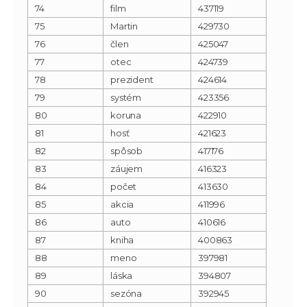
74
film
437119
75
Martin
429730
76
člen
425047
77
otec
424739
78
prezident
424614
79
systém
423356
80
koruna
422910
81
hosť
421623
82
spôsob
417176
83
záujem
416323
84
počet
413630
85
akcia
411996
86
auto
410616
87
kniha
400863
88
meno
397981
89
láska
394807
90
sezóna
392945