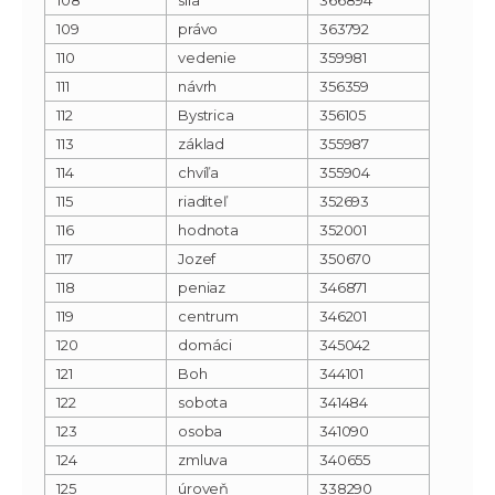
109
právo
363792
110
vedenie
359981
111
návrh
356359
112
Bystrica
356105
113
základ
355987
114
chvíľa
355904
115
riaditeľ
352693
116
hodnota
352001
117
Jozef
350670
118
peniaz
346871
119
centrum
346201
120
domáci
345042
121
Boh
344101
122
sobota
341484
123
osoba
341090
124
zmluva
340655
125
úroveň
338290