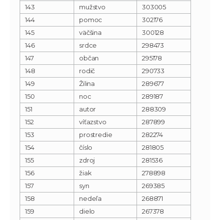
143
mužstvo
303005
144
pomoc
302176
145
väčšina
300128
146
srdce
298473
147
občan
295178
148
rodič
290733
149
Žilina
289677
150
noc
289187
151
autor
288309
152
víťazstvo
287899
153
prostredie
282274
154
číslo
281805
155
zdroj
281536
156
žiak
278898
157
syn
269385
158
nedeľa
268871
159
dielo
267378