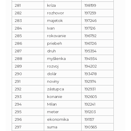
281
kríza
198199
282
rozhovor
197259
283
majetok
197246
284
Ivan
197126
285
rokovanie
196792
286
priebeh
196726
287
druh
195354
288
myšlienka
194934
289
rozvoj
194202
290
dolár
193478
291
noviny
192974
292
zástupca
192931
293
konanie
192605
294
Milan
192241
295
meter
191203
296
ekonomika
191157
297
suma
190565