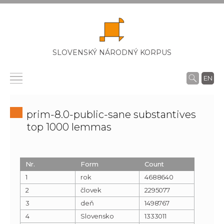
SLOVENSKÝ NÁRODNÝ KORPUS
EN
prim-8.0-public-sane substantives
top 1000 lemmas
Nr.
Form
Count
1
rok
4688640
2
človek
2295077
3
deň
1498767
4
Slovensko
1333011