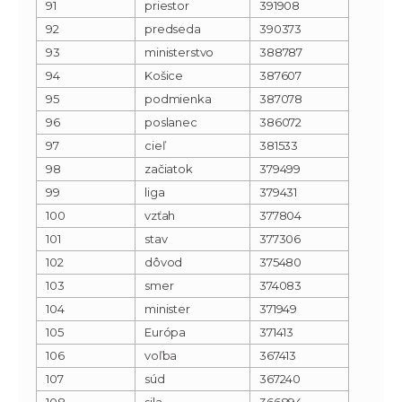
91
priestor
391908
92
predseda
390373
93
ministerstvo
388787
94
Košice
387607
95
podmienka
387078
96
poslanec
386072
97
cieľ
381533
98
začiatok
379499
99
liga
379431
100
vzťah
377804
101
stav
377306
102
dôvod
375480
103
smer
374083
104
minister
371949
105
Európa
371413
106
voľba
367413
107
súd
367240
108
sila
366894