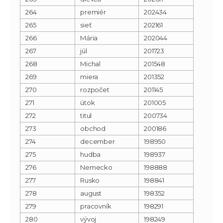
264
premiér
202434
265
sieť
202161
266
Mária
202044
267
júl
201723
268
Michal
201548
269
miera
201352
270
rozpočet
201145
271
útok
201005
272
titul
200734
273
obchod
200186
274
december
198950
275
hudba
198937
276
Nemecko
198888
277
Rusko
198841
278
august
198352
279
pracovník
198291
280
vývoj
198249