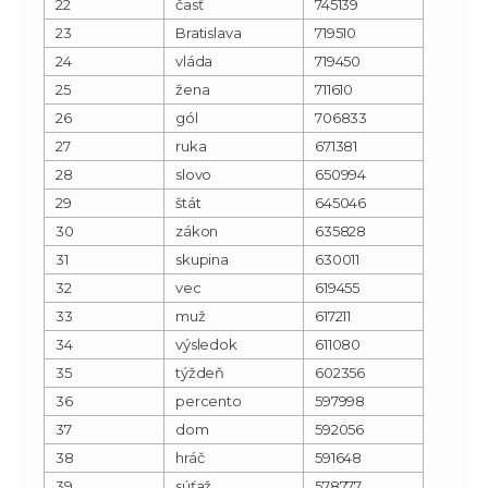
22
časť
745139
23
Bratislava
719510
24
vláda
719450
25
žena
711610
26
gól
706833
27
ruka
671381
28
slovo
650994
29
štát
645046
30
zákon
635828
31
skupina
630011
32
vec
619455
33
muž
617211
34
výsledok
611080
35
týždeň
602356
36
percento
597998
37
dom
592056
38
hráč
591648
39
súťaž
578777