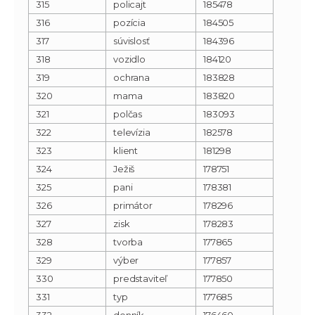
315
policajt
185478
316
pozícia
184505
317
súvislosť
184396
318
vozidlo
184120
319
ochrana
183828
320
mama
183820
321
polčas
183093
322
televízia
182578
323
klient
181298
324
Ježiš
178751
325
pani
178381
326
primátor
178296
327
zisk
178283
328
tvorba
177865
329
výber
177857
330
predstaviteľ
177850
331
typ
177685
332
denník
176460