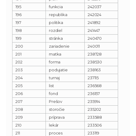
195
funkcia
242037
196
republika
242024
197
politika
241892
198
rozdiel
241447
199
stránka
240470
200
zariadenie
240011
201
matka
238728
202
forma
238530
203
podujatie
238163
204
turnaj
237115
205
list
236568
206
fond
236157
207
Prešov
235914
208
storočie
235202
209
príprava
233588
210
lekár
233506
211
proces
233119