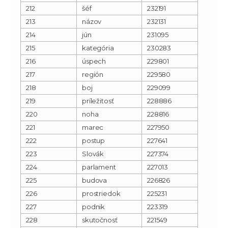
212
šéf
232191
213
názov
232131
214
jún
231095
215
kategória
230283
216
úspech
229801
217
región
229580
218
boj
229099
219
príležitosť
228886
220
noha
228816
221
marec
227950
222
postup
227641
223
Slovák
227374
224
parlament
227013
225
budova
226826
226
prostriedok
225231
227
podnik
223319
228
skutočnosť
221549