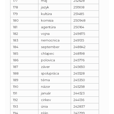
177
máj
252628
178
jazyk
251908
179
kultúra
251485
180
komisia
250948
181
agentúra
250164
182
vojna
249875
183
nemocnica
249135
184
september
248842
185
chlapec
248198
186
polovica
245776
187
záver
245650
188
spolupráca
245528
189
téma
245350
190
názor
245258
191
január
244523
192
cirkev
244136
193
únia
242837
194
plán
242299