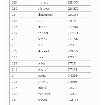
229
hranica
221003
230
výstava
220832
231
skúsenosť
220335
232
zem
219193
233
streda
218780
234
náklad
218738
235
piatok
218654
236
rad
217935
237
študent
217606
238
vek
217315
239
príjem
217281
240
priateľ
217073
241
pohár
216398
242
aktivita
215959
243
súčasť
215318
244
minulosť
214932
245
predaj
214839