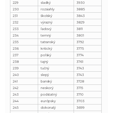
229
sladký
3930
230
rozsiahly
3885
231
školský
3843
232
výrazný
3829
233
ľadový
3811
234
temný
3801
235
tatranský
3792
236
kritický
3775
237
poľský
3774
238
tajný
3761
239
tučný
3743
240
slepý
3743
241
banský
3728
242
neskorý
3715
243
podstatný
3710
244
európsky
3703
245
dokonalý
3699