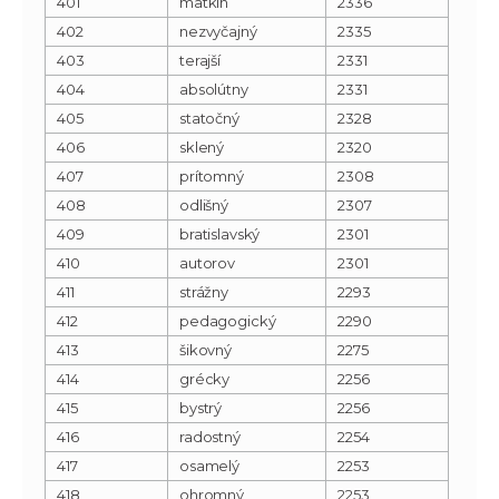
401
matkin
2336
402
nezvyčajný
2335
403
terajší
2331
404
absolútny
2331
405
statočný
2328
406
sklený
2320
407
prítomný
2308
408
odlišný
2307
409
bratislavský
2301
410
autorov
2301
411
strážny
2293
412
pedagogický
2290
413
šikovný
2275
414
grécky
2256
415
bystrý
2256
416
radostný
2254
417
osamelý
2253
418
ohromný
2253