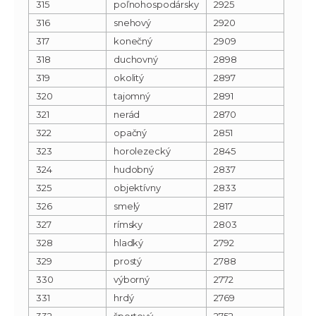
315
poľnohospodársky
2925
316
snehový
2920
317
konečný
2909
318
duchovný
2898
319
okolitý
2897
320
tajomný
2891
321
nerád
2870
322
opačný
2851
323
horolezecký
2845
324
hudobný
2837
325
objektívny
2833
326
smelý
2817
327
rímsky
2803
328
hladký
2792
329
prostý
2788
330
výborný
2772
331
hrdý
2769
332
športový
2752