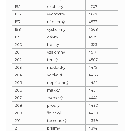
195
osobitný
4707
196
východný
4647
197
nádherný
4577
198
výskumný
4568
199
dávny
4539
200
belasý
4525
201
vzájomný
4517
202
tenký
4507
203
maďarský
4475
204
vonkajší
4463
205
nepríjemný
4454
206
mäkký
4451
207
zvedavý
4442
208
presný
4430
209
špinavý
4420
210
teoretický
4399
211
priamy
4374