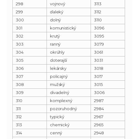
298
vojnový
3113
299
ďaleký
3112
300
dolný
3110
301
komunistický
3096
302
krutý
3095
303
ranný
3079
304
okrúhly
3061
305
doterajší
3031
306
lekársky
3018
307
policajný
3017
308
mužský
3015
309
divadelný
3006
310
komplexný
2987
311
pozoruhodný
2984
312
typický
2967
313
chemický
2965
314
cenný
2948