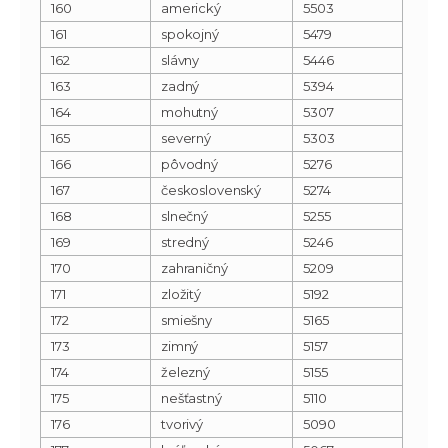
160
americký
5503
161
spokojný
5479
162
slávny
5446
163
zadný
5394
164
mohutný
5307
165
severný
5303
166
pôvodný
5276
167
československý
5274
168
slnečný
5255
169
stredný
5246
170
zahraničný
5209
171
zložitý
5192
172
smiešny
5165
173
zimný
5157
174
železný
5155
175
nešťastný
5110
176
tvorivý
5090