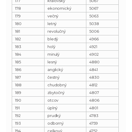
177
kráľovský
5067
178
ekonomický
5067
179
večný
5063
180
letný
5038
181
revolučný
5006
182
bledý
4966
183
holý
4921
184
minulý
4902
185
lesný
4880
186
anglický
4841
187
čestný
4830
188
chudobný
4812
189
zbytočný
4807
190
otcov
4806
191
úplný
4801
192
prudký
4783
193
odborný
4759
194
celkový
4752