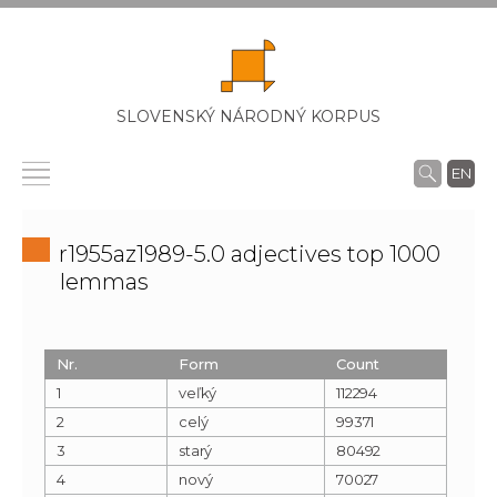
SLOVENSKÝ NÁRODNÝ KORPUS
EN
r1955az1989-5.0 adjectives top 1000
lemmas
Nr.
Form
Count
1
veľký
112294
2
celý
99371
3
starý
80492
4
nový
70027