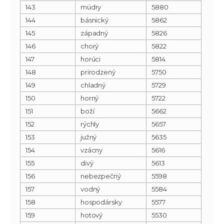
143
múdry
5880
144
básnický
5862
145
západný
5826
146
chorý
5822
147
horúci
5814
148
prirodzený
5750
149
chladný
5729
150
horný
5722
151
boží
5662
152
rýchly
5657
153
južný
5635
154
vzácny
5616
155
divý
5613
156
nebezpečný
5598
157
vodný
5584
158
hospodársky
5577
159
hotový
5530