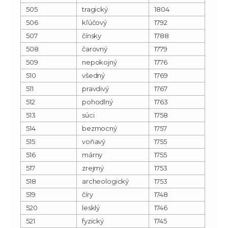
505
tragický
1804
506
kľúčový
1792
507
čínsky
1788
508
čarovný
1779
509
nepokojný
1776
510
všedný
1769
511
pravdivý
1767
512
pohodlný
1763
513
súci
1758
514
bezmocný
1757
515
voňavý
1755
516
márny
1755
517
zrejmý
1753
518
archeologický
1753
519
číry
1748
520
lesklý
1746
521
fyzický
1745