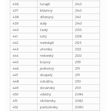
436
tunajší
2143
437
bláznivý
2143
438
dôstojný
2141
439
stály
2140
440
častý
2135
441
tuhý
2128
442
niekdajší
2123
443
uhorský
2122
444
nebeský
2120
445
bojový
2119
446
jednotný
2111
447
dospelý
2111
448
odvážny
2110
449
slovanský
2101
450
vďačný
2084
451
občiansky
2082
452
partizánsky
2080