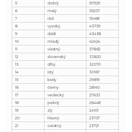
5
dobrý
67929
6
malý
55207
7
rád
51468
8
vysoký
43739
9
ďalší
43438
10
mladý
42424
11
vlastný
37862
12
slovenský
33820
13
dlhý
32070
14
istý
30167
15
biely
29819
16
čierny
28140
17
vedecký
27633
18
pekný
26448
19
zlý
24101
20
hlavný
23737
21
ostatný
23721