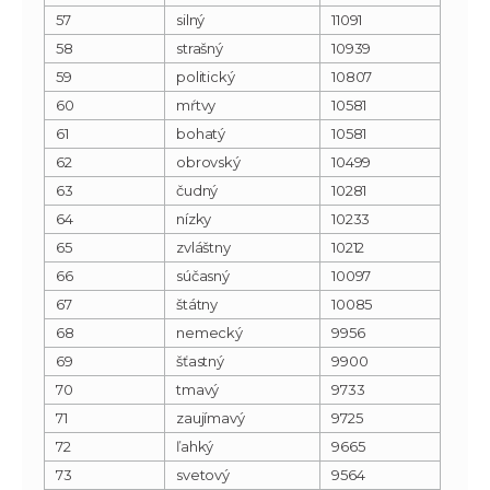
57
silný
11091
58
strašný
10939
59
politický
10807
60
mŕtvy
10581
61
bohatý
10581
62
obrovský
10499
63
čudný
10281
64
nízky
10233
65
zvláštny
10212
66
súčasný
10097
67
štátny
10085
68
nemecký
9956
69
šťastný
9900
70
tmavý
9733
71
zaujímavý
9725
72
ľahký
9665
73
svetový
9564