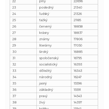
22
plný
22696
23
posledný
21340
24
ľudský
21326
25
ťažký
21185
26
červený
18858
27
krásny
18837
28
známy
17806
29
literárny
17050
30
široký
16885
31
spoločenský
16795
32
socialistický
16393
33
dôležitý
16343
34
národný
16247
35
jasný
15596
36
základný
15591
37
pravý
14543
38
živý
14397
39
krátky
13941