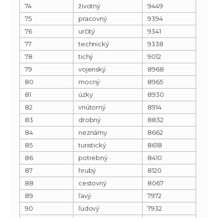
74
životný
9449
75
pracovný
9394
76
určitý
9341
77
technický
9338
78
tichý
9012
79
vojenský
8968
80
mocný
8965
81
úzky
8930
82
vnútorný
8914
83
drobný
8832
84
neznámy
8662
85
turistický
8618
86
potrebný
8410
87
hrubý
8120
88
cestovný
8067
89
ľavý
7972
90
ľudový
7932