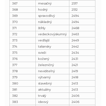
367
mesačný
2517
368
hodný
2512
369
spravodlivý
2494
370
nákladný
2494
371
štíhly
2468
372
vedeckovýskumný
2463
373
vedľajší
2449
374
taliansky
2442
375
svieži
2434
376
kožený
2431
377
železničný
2421
378
neviditeľný
2419
379
výtvarný
2418
380
stavebný
2413
381
aktuálny
2413
382
trvalý
2406
383
ideový
2406