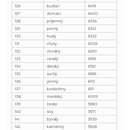
126
budúci
6419
127
domáci
6400
128
príjemný
6354
129
pevný
6341
130
hustý
6322
131
rôzny
6309
132
vhodný
6250
133
veselý
6199
134
detský
6192
135
suchý
6189
136
jemný
6113
137
konkrétny
6111
138
mestský
6009
139
český
5983
140
sivý
5971
141
bývalý
5939
142
kamenný
5928