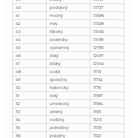
40
podobný
13727
41
možný
13696
42
milý
13528
43
hlboký
13450
44
sovietsky
13018
45
významný
12785
46
zlatý
12497
47
blízky
12040
48
cudzí
11751
49
spoločný
11734
50
historický
11715
51
čistý
11587
52
umelecký
11584
53
zelený
11515
54
rozličný
11201
55
jednotlivý
11139
56
prázdny
11122