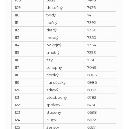
109
skutočný
7426
110
tvrdý
7411
111
nočný
7392
112
drahý
7360
113
modrý
7350
114
pokojný
7334
115
smutný
7293
116
žltý
7161
117
schopný
7049
118
horský
6986
119
francúzsky
6986
120
zdravý
6937
121
všeobecný
6782
122
správny
6731
123
studený
6698
124
hlúpy
6672
125
ženský
6527