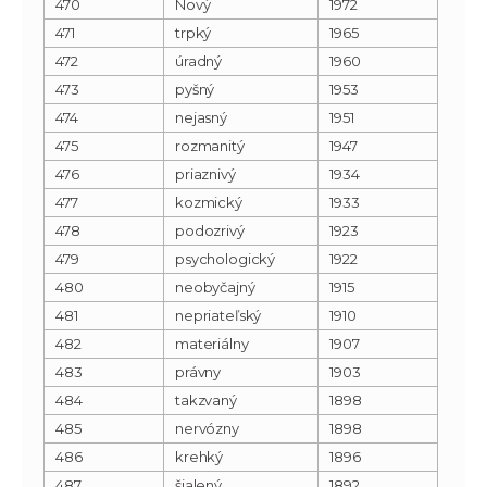
470
Nový
1972
471
trpký
1965
472
úradný
1960
473
pyšný
1953
474
nejasný
1951
475
rozmanitý
1947
476
priaznivý
1934
477
kozmický
1933
478
podozrivý
1923
479
psychologický
1922
480
neobyčajný
1915
481
nepriateľský
1910
482
materiálny
1907
483
právny
1903
484
takzvaný
1898
485
nervózny
1898
486
krehký
1896
487
šialený
1892