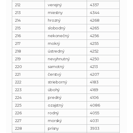
212
verejný
4357
213
miestny
4344
214
hrozný
4268
215
slobodný
4265
216
nekonečný
4256
217
mokrý
4255
218
ústredný
4252
219
nevyhnutný
4250
220
samotný
4213
221
čerstvý
4207
222
strieborný
4183
223
úbohý
4169
224
predný
4106
225
ozajstný
4086
226
rodný
4055
227
morský
4031
228
prísny
3933