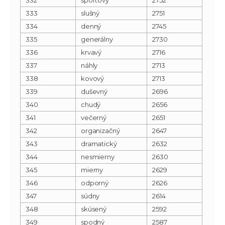
333
slušný
2751
334
denný
2745
335
generálny
2730
336
krvavý
2716
337
náhly
2713
338
kovový
2713
339
duševný
2696
340
chudý
2656
341
večerný
2651
342
organizačný
2647
343
dramatický
2632
344
nesmierny
2630
345
mierny
2629
346
odporný
2626
347
súdny
2614
348
skúsený
2592
349
spodný
2587