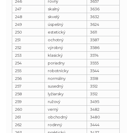
246
rovný
3657
247
skalný
3636
248
skvelý
3632
249
úspešný
3624
250
estetický
3611
251
ochotný
3587
252
výrobný
3586
253
klasický
3574
254
poriadny
3555
255
robotnícky
3544
256
normálny
3518
257
susedný
3512
258
lyžiarsky
3512
259
ružový
3495
260
verný
3482
261
obchodný
3480
262
rodinný
3444
263
praktický
3437