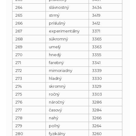
264
slávnostný
3434
265
strmý
3419
266
príslušný
3412
267
experimentálny
3371
268
súkromný
3365
269
umelý
3363
270
hnedý
3355
271
farebný
3341
272
mimoriadny
3339
273
hladný
3330
274
skromný
3329
275
ročný
3303
276
náročný
3286
277
časový
3284
278
nahý
3266
279
poľný
3264
280
fyzikálny
3260