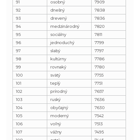
91
osobný
7909
92
dnešný
7838
93
drevený
7836
94
medzinárodný
7820
95
sociálny
7811
96
jednoduchý
7799
97
slabý
7797
98
kultúrny
7786
99
rovnaký
7780
100
svätý
7755
101
teplý
7751
102
prírodný
7657
103
ruský
7636
104
obyčajný
7630
105
moderný
7542
106
voľný
7513
107
vážny
7495
108
ostrý
7445