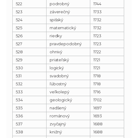
522
podrobný
1744
523
záverečný
1733
524
spišský
1732
525
matematický
1732
526
riedky
1723
527
pravdepodobný
1723
528
ohnivý
1722
529
priateľský
1721
530
logický
1721
531
svadobný
1718
532
ľúbostný
1718
533
veľkolepý
1716
534
geologický
1702
535
nadšený
1697
536
románový
1693
537
zvyčajný
1688
538
knižný
1688