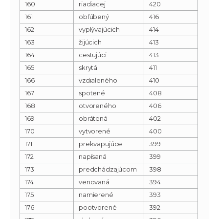
160
riadiacej
420
161
obľúbený
416
162
vyplývajúcich
414
163
žijúcich
413
164
cestujúci
413
165
skrytá
411
166
vzdialeného
410
167
spotené
408
168
otvoreného
406
169
obrátená
402
170
vytvorené
400
171
prekvapujúce
399
172
napísaná
399
173
predchádzajúcom
398
174
venovaná
394
175
namierené
393
176
pootvorené
392