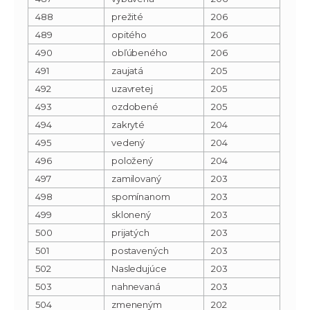
488
prežité
206
489
opitého
206
490
obľúbeného
206
491
zaujatá
205
492
uzavretej
205
493
ozdobené
205
494
zakryté
204
495
vedený
204
496
položený
204
497
zamilovaný
203
498
spomínanom
203
499
sklonený
203
500
prijatých
203
501
postavených
203
502
Nasledujúce
203
503
nahnevaná
203
504
zmeneným
202