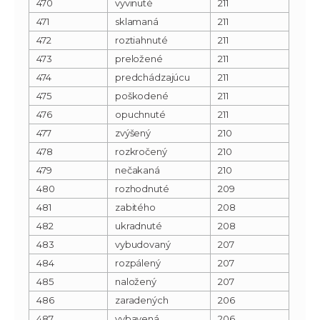
470
vyvinuté
211
471
sklamaná
211
472
roztiahnuté
211
473
preložené
211
474
predchádzajúcu
211
475
poškodené
211
476
opuchnuté
211
477
zvýšený
210
478
rozkročený
210
479
nečakaná
210
480
rozhodnuté
209
481
zabitého
208
482
ukradnuté
208
483
vybudovaný
207
484
rozpálený
207
485
naložený
207
486
zaradených
206
487
vybavená
206