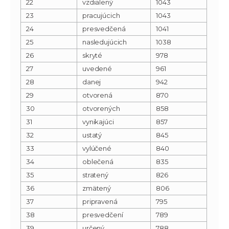
22
vzdialený
1043
23
pracujúcich
1043
24
presvedčená
1041
25
nasledujúcich
1038
26
skryté
978
27
uvedené
961
28
danej
942
29
otvorená
870
30
otvorených
858
31
vynikajúci
857
32
ustatý
845
33
vylúčené
840
34
oblečená
835
35
stratený
826
36
zmätený
806
37
pripravená
795
38
presvedčení
789
39
určený
788