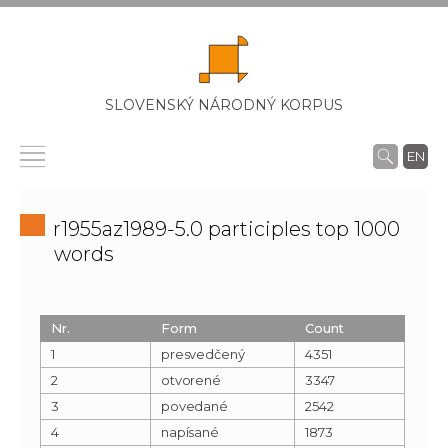
SLOVENSKÝ NÁRODNÝ KORPUS
EN
r1955az1989-5.0 participles top 1000
words
Nr.
Form
Count
1
presvedčený
4351
2
otvorené
3347
3
povedané
2542
4
napísané
1873