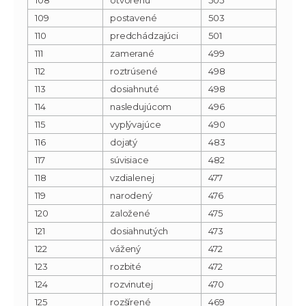
109
postavené
503
110
predchádzajúci
501
111
zamerané
499
112
roztrúsené
498
113
dosiahnuté
498
114
nasledujúcom
496
115
vyplývajúce
490
116
dojatý
483
117
súvisiace
482
118
vzdialenej
477
119
narodený
476
120
založené
475
121
dosiahnutých
473
122
vážený
472
123
rozbité
472
124
rozvinutej
470
125
rozšírené
469