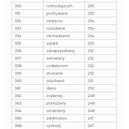
350
rozhodujúcich
255
351
prichystané
255
352
vedúcou
254
353
rozrušená
254
354
obmedzené
254
355
zaťaté
253
356
zaneprázdnený
252
357
zameraný
252
358
vzdialenom
252
359
stvorené
252
360
ošúchané
251
361
danú
250
362
zvýšenej
248
363
pohrúžený
248
364
omámený
248
365
zdvihnutou
247
366
vyvinutý
247