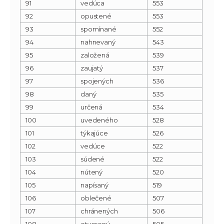
91
vedúca
553
92
opustené
553
93
spomínané
552
94
nahnevaný
543
95
založená
539
96
zaujatý
537
97
spojených
536
98
daný
535
99
určená
534
100
uvedeného
528
101
týkajúce
526
102
vedúce
522
103
súdené
522
104
nútený
520
105
napísaný
519
106
oblečené
507
107
chránených
506
108
otvorenú
505