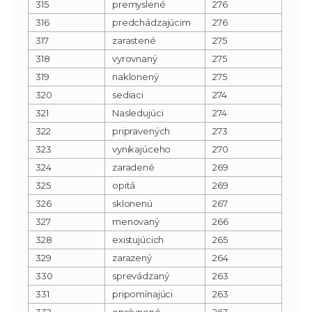
315
premyslené
276
316
predchádzajúcim
276
317
zarastené
275
318
vyrovnaný
275
319
naklonený
275
320
sediaci
274
321
Nasledujúci
274
322
pripravených
273
323
vynikajúceho
270
324
zaradené
269
325
opitá
269
326
sklonenú
267
327
menovaný
266
328
existujúcich
265
329
zarazený
264
330
sprevádzaný
263
331
pripomínajúci
263
332
oprávnené
263