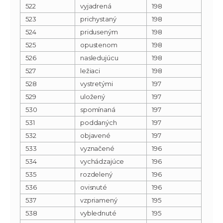
522
vyjadrená
198
523
prichystaný
198
524
priduseným
198
525
opustenom
198
526
nasledujúcu
198
527
ležiaci
198
528
vystretými
197
529
uložený
197
530
spomínaná
197
531
poddaných
197
532
objavené
197
533
vyznačené
196
534
vychádzajúce
196
535
rozdelený
196
536
ovisnuté
196
537
vzpriamený
195
538
vyblednuté
195