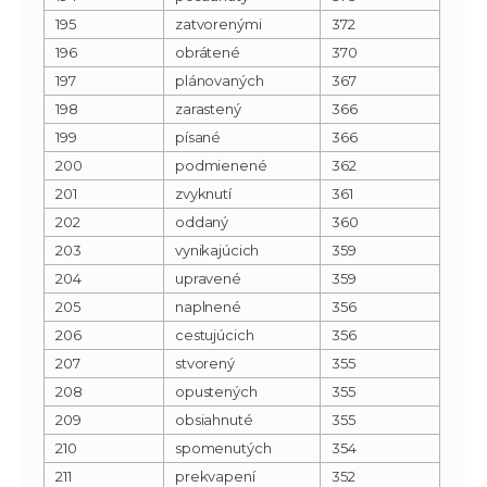
195
zatvorenými
372
196
obrátené
370
197
plánovaných
367
198
zarastený
366
199
písané
366
200
podmienené
362
201
zvyknutí
361
202
oddaný
360
203
vynikajúcich
359
204
upravené
359
205
naplnené
356
206
cestujúcich
356
207
stvorený
355
208
opustených
355
209
obsiahnuté
355
210
spomenutých
354
211
prekvapení
352