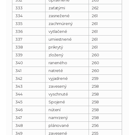
333
zaťatými
262
334
zasnežené
261
335
zachmúrený
261
336
vytlačené
261
337
umiestnené
261
338
prikrytý
261
339
zložený
260
340
raneného
260
341
natreté
260
342
vyjadrené
259
343
zavesený
258
344
vyschnuté
258
345
Spojené
258
346
nútení
258
347
namrzený
258
348
plánované
256
349
zavesené
255