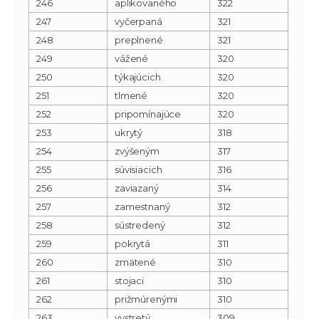
246
aplikovaného
322
247
vyčerpaná
321
248
preplnené
321
249
vážené
320
250
týkajúcich
320
251
tlmené
320
252
pripomínajúce
320
253
ukrytý
318
254
zvýšeným
317
255
súvisiacich
316
256
zaviazaný
314
257
zamestnaný
312
258
sústredený
312
259
pokrytá
311
260
zmätené
310
261
stojaci
310
262
prižmúrenými
310
263
vystretý
309