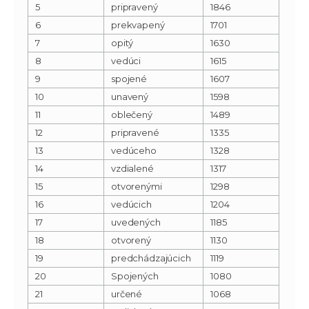
5
pripravený
1846
6
prekvapený
1701
7
opitý
1630
8
vedúci
1615
9
spojené
1607
10
unavený
1598
11
oblečený
1489
12
pripravené
1335
13
vedúceho
1328
14
vzdialené
1317
15
otvorenými
1298
16
vedúcich
1204
17
uvedených
1185
18
otvorený
1130
19
predchádzajúcich
1119
20
Spojených
1080
21
určené
1068