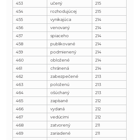
453
učený
215
454
rozhodujúcej
215
455
vynikajúca
214
456
venovaný
214
457
spiaceho
214
458
publikované
214
459
podmienený
214
460
obložené
214
461
chránená
214
462
zabezpečené
213
463
položenú
213
464
ošúchaný
213
465
zapísané
212
466
vydaná
212
467
vedúcimi
212
468
zatvorený
211
469
zariadené
211