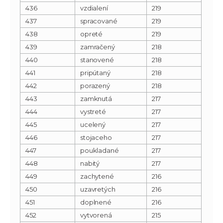
436
vzdialení
219
437
spracované
219
438
opreté
219
439
zamračený
218
440
stanovené
218
441
pripútaný
218
442
porazený
218
443
zamknutá
217
444
vystreté
217
445
ucelený
217
446
stojaceho
217
447
poukladané
217
448
nabitý
217
449
zachytené
216
450
uzavretých
216
451
doplnené
216
452
vytvorená
215