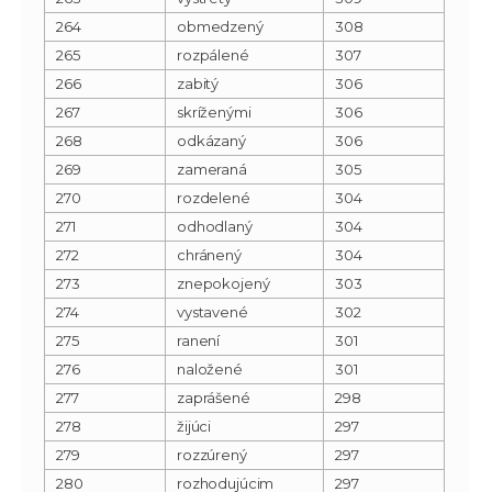
264
obmedzený
308
265
rozpálené
307
266
zabitý
306
267
skríženými
306
268
odkázaný
306
269
zameraná
305
270
rozdelené
304
271
odhodlaný
304
272
chránený
304
273
znepokojený
303
274
vystavené
302
275
ranení
301
276
naložené
301
277
zaprášené
298
278
žijúci
297
279
rozzúrený
297
280
rozhodujúcim
297