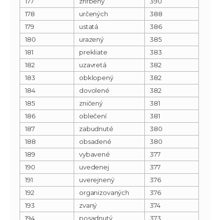
177
zhrbený
390
178
určených
388
179
ustatá
386
180
urazený
385
181
prekliate
383
182
uzavretá
382
183
obklopený
382
184
dovolené
382
185
zničený
381
186
oblečení
381
187
zabudnuté
380
188
obsadené
380
189
vybavené
377
190
uvedenej
377
191
uverejnený
376
192
organizovaných
376
193
zvaný
374
194
posadnutý
373