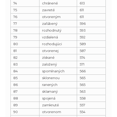
74
chránené
613
75
zavreté
611
76
otvoreným
611
77
zaľúbený
596
78
rozhodnutý
593
79
vzdialená
592
80
rozhodujúci
589
81
otvorenej
587
82
získané
574
83
založený
571
84
spomínaných
566
85
sklonenou
565
86
ranených
565
87
sklamaný
563
88
spojená
558
89
zamknuté
557
90
otvorenom
554