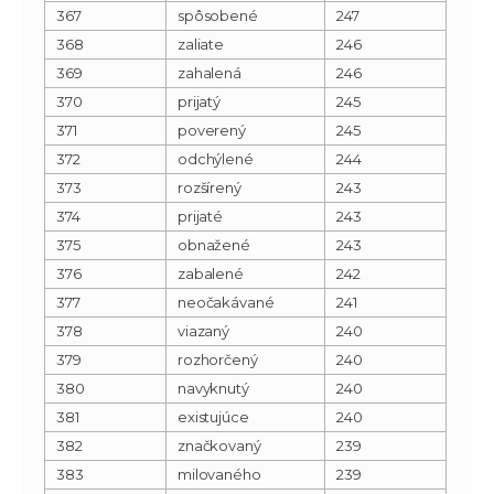
367
spôsobené
247
368
zaliate
246
369
zahalená
246
370
prijatý
245
371
poverený
245
372
odchýlené
244
373
rozšírený
243
374
prijaté
243
375
obnažené
243
376
zabalené
242
377
neočakávané
241
378
viazaný
240
379
rozhorčený
240
380
navyknutý
240
381
existujúce
240
382
značkovaný
239
383
milovaného
239