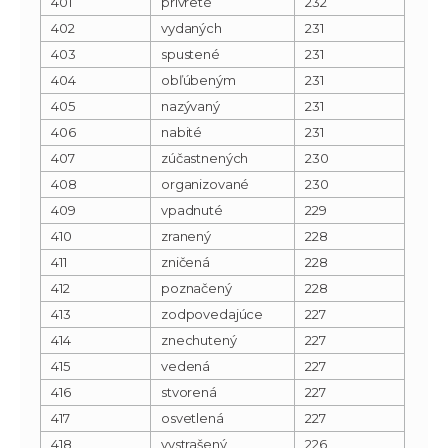
401
privreté
232
402
vydaných
231
403
spustené
231
404
obľúbeným
231
405
nazývaný
231
406
nabité
231
407
zúčastnených
230
408
organizované
230
409
vpadnuté
229
410
zranený
228
411
zničená
228
412
poznačený
228
413
zodpovedajúce
227
414
znechutený
227
415
vedená
227
416
stvorená
227
417
osvetlená
227
418
vystrašený
226