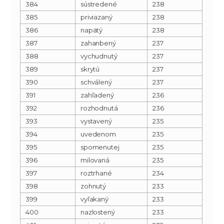
384
sústredené
238
385
priviazaný
238
386
napätý
238
387
zahanbený
237
388
vychudnutý
237
389
skrytú
237
390
schválený
237
391
zahľadený
236
392
rozhodnutá
236
393
vystavený
235
394
uvedenom
235
395
spomenutej
235
396
milovaná
235
397
roztrhané
234
398
zohnutý
233
399
vyľakaný
233
400
nazlostený
233