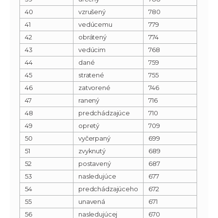
40
vzrušený
780
41
vedúcemu
779
42
obrátený
774
43
vedúcim
768
44
dané
759
45
stratené
755
46
zatvorené
746
47
ranený
716
48
predchádzajúce
710
49
opretý
709
50
vyčerpaný
699
51
zvyknutý
689
52
postavený
687
53
nasledujúce
677
54
predchádzajúceho
672
55
unavená
671
56
nasledujúcej
670