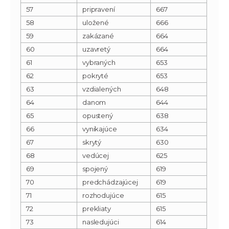
57
pripravení
667
58
uložené
666
59
zakázané
664
60
uzavretý
664
61
vybraných
653
62
pokryté
653
63
vzdialených
648
64
danom
644
65
opustený
638
66
vynikajúce
634
67
skrytý
630
68
vedúcej
625
69
spojený
619
70
predchádzajúcej
619
71
rozhodujúce
615
72
prekliaty
615
73
nasledujúci
614