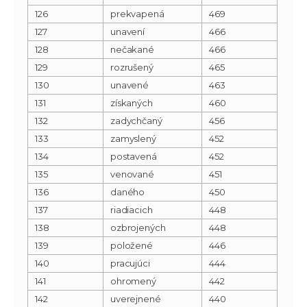
126
prekvapená
469
127
unavení
466
128
nečakané
466
129
rozrušený
465
130
unavené
463
131
získaných
460
132
zadychčaný
456
133
zamyslený
452
134
postavená
452
135
venované
451
136
daného
450
137
riadiacich
448
138
ozbrojených
448
139
položené
446
140
pracujúci
444
141
ohromený
442
142
uverejnené
440