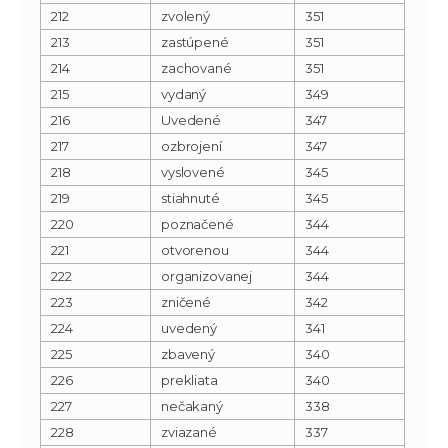
212
zvolený
351
213
zastúpené
351
214
zachované
351
215
vydaný
349
216
Uvedené
347
217
ozbrojení
347
218
vyslovené
345
219
stiahnuté
345
220
poznačené
344
221
otvorenou
344
222
organizovanej
344
223
zničené
342
224
uvedený
341
225
zbavený
340
226
prekliata
340
227
nečakaný
338
228
zviazané
337