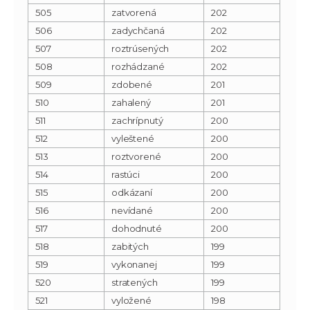
505
zatvorená
202
506
zadychčaná
202
507
roztrúsených
202
508
rozhádzané
202
509
zdobené
201
510
zahalený
201
511
zachrípnutý
200
512
vyleštené
200
513
roztvorené
200
514
rastúci
200
515
odkázaní
200
516
nevídané
200
517
dohodnuté
200
518
zabitých
199
519
vykonanej
199
520
stratených
199
521
vyložené
198