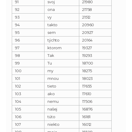
91
svoj
21980
92
ona
21758
93
vy
21512
94
takto
20960
95
sem
20927
96
týchto
20164
97
ktorom
19327
98
Tak
19293
99
Tu
18700
100
my
18275
101
mnou
18023
102
tieto
17655
103
ako
17610
104
nemu
17506
105
našej
16876
106
túto
16181
107
niekto
16012
108
moja
15508