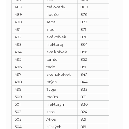
488
málokedy
880
489
hocičo
876
490
Teba
873
491
inou
871
492
akékoľvek
870
493
niektorej
864
494
akejkoľvek
856
495
tamto
852
496
tade
851
497
akéhokoľvek
847
498
istých
844
499
Tvoje
833
500
mojim
831
501
niektorým
830
502
zato
824
503
Akosi
821
504
nijakých
819