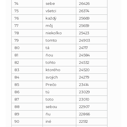
74
sebe
26426
75
všetci
26374
76
každý
25669
77
môj
25659
78
niekoľko
25423
79
tomto
24903
80
tá
24717
81
ňou
24584
82
tohto
24532
83
ktorého
24520
84
svojich
24279
85
Prečo
23414
86
tú
23029
87
toto
23010
88
sebou
22907
89
ňu
22866
90
iné
22512