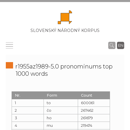
SLOVENSKÝ NÁRODNÝ KORPUS
EN
r1955az1989-5.0 pronominums top
1000 words
Nr.
Form
Count
1
to
600061
2
čo
267462
3
ho
261679
4
mu
219474