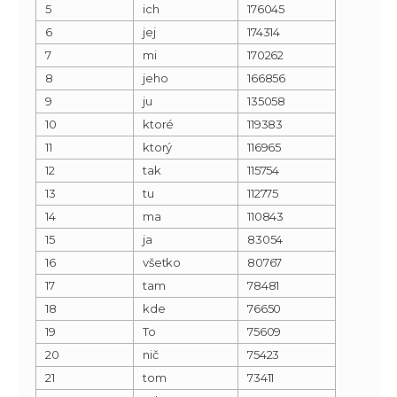
5
ich
176045
6
jej
174314
7
mi
170262
8
jeho
166856
9
ju
135058
10
ktoré
119383
11
ktorý
116965
12
tak
115754
13
tu
112775
14
ma
110843
15
ja
83054
16
všetko
80767
17
tam
78481
18
kde
76650
19
To
75609
20
nič
75423
21
tom
73411