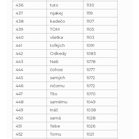
436
tuto
1130
437
nijakej
1119
438
kadečo
1107
439
TOM
1105
440
všetka
1103
441
toľkých
1091
442
Odkedy
1083
443
Naši
1078
444
čohosi
1077
445
samých
1072
446
ničomu
1072
447
Títo
1070
448
samému
1049
449
Ináč
1038
450
samá
1028
451
Tebe
1026
452
Tomu
1021