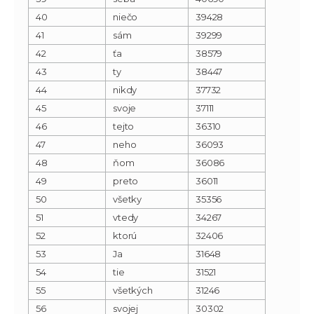
40
niečo
39428
41
sám
39299
42
ťa
38579
43
ty
38447
44
nikdy
37732
45
svoje
37111
46
tejto
36310
47
neho
36093
48
ňom
36086
49
preto
36011
50
všetky
35356
51
vtedy
34267
52
ktorú
32406
53
Ja
31648
54
tie
31521
55
všetkých
31246
56
svojej
30302