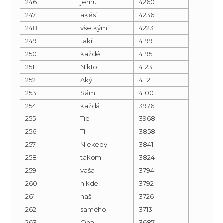
246
jemu
4260
247
akési
4236
248
všetkými
4223
249
takí
4199
250
každé
4195
251
Nikto
4123
252
Aký
4112
253
Sám
4100
254
každá
3976
255
Tie
3968
256
Tí
3858
257
Niekedy
3841
258
takom
3824
259
vaša
3794
260
nikde
3792
261
naši
3726
262
samého
3713
263
Ona
3687