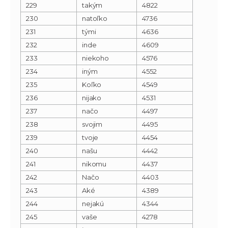
229
takým
4822
230
natoľko
4736
231
tými
4636
232
inde
4609
233
niekoho
4576
234
iným
4552
235
Koľko
4549
236
nijako
4531
237
načo
4497
238
svojim
4495
239
tvoje
4454
240
našu
4442
241
nikomu
4437
242
Načo
4403
243
Aké
4389
244
nejakú
4344
245
vaše
4278