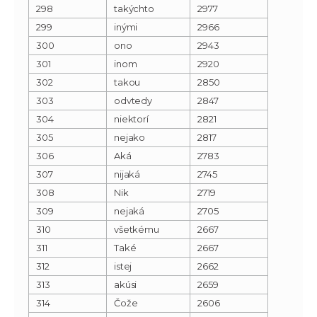
298
takýchto
2977
299
inými
2966
300
ono
2943
301
inom
2920
302
takou
2850
303
odvtedy
2847
304
niektorí
2821
305
nejako
2817
306
Aká
2783
307
nijaká
2745
308
Nik
2719
309
nejaká
2705
310
všetkému
2667
311
Také
2667
312
istej
2662
313
akúsi
2659
314
Čože
2606