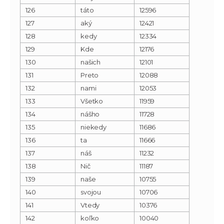
126
táto
12596
127
aký
12421
128
kedy
12334
129
Kde
12176
130
našich
12101
131
Preto
12088
132
nami
12053
133
Všetko
11959
134
nášho
11728
135
niekedy
11686
136
ta
11666
137
náš
11232
138
Nič
11187
139
naše
10755
140
svojou
10706
141
Vtedy
10376
142
koľko
10040