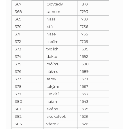
367
Odvtedy
1810
368
samom
1793
369
Naša
1759
370
istú
1736
371
Naše
1735
372
niečím
1709
373
tvojich
1695
374
dakto
1692
375
môjmu
1690
376
nášmu
1689
377
samy
1679
378
takými
1667
379
Odkiaľ
1653
380
našim
1643
381
akého
1635
382
akokoľvek
1629
383
všetok
1626