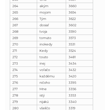
264
akým
3660
265
mojom
3654
266
Tým
3622
267
dosiaľ
3602
268
tvoja
3590
269
tomuto
3573
270
inokedy
3531
271
Kedy
3524
272
touto
3481
273
inej
3434
274
voľačo
3432
275
každému
3420
276
ničoho
3395
277
Mne
3356
278
istý
3353
279
nijakú
3340
280
všeličo
3319