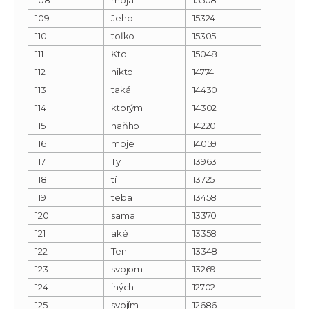
109
Jeho
15324
110
toľko
15305
111
Kto
15048
112
nikto
14774
113
taká
14430
114
ktorým
14302
115
naňho
14220
116
moje
14059
117
Ty
13963
118
tí
13725
119
teba
13458
120
sama
13370
121
aké
13358
122
Ten
13348
123
svojom
13269
124
iných
12702
125
svojím
12686