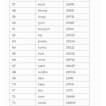
57
ktorí
29815
58
ktorej
29815
59
svoju
29752
60
tých
29567
61
ktorých
29541
62
tej
29353
63
prečo
29340
64
tomu
29222
65
čosi
29202
66
mne
28792
67
také
28497
68
svojho
28306
69
Ako
28119
70
taký
27931
71
kto
27171
72
nimi
26995
73
tento
26809