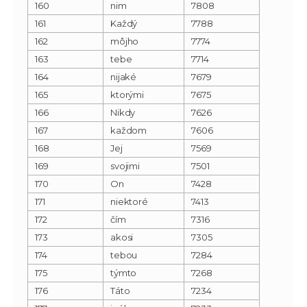
160
nim
7808
161
Každý
7788
162
môjho
7774
163
tebe
7714
164
nijaké
7679
165
ktorými
7675
166
Nikdy
7626
167
každom
7606
168
Jej
7569
169
svojimi
7501
170
On
7428
171
niektoré
7413
172
čím
7316
173
akosi
7305
174
tebou
7284
175
týmto
7268
176
Táto
7234