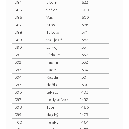
384
akom
1622
385
vašich
1600
386
Váš
1600
387
Ktosi
1586
388
Takéto
1574
389
všelijaké
1567
390
samej
1551
391
niekam
1537
392
našimi
1532
393
kade
1504
394
Každá
1501
395
doňho
1500
396
takáto
1493
397
kedykoľvek
1492
398
Tvoj
1486
399
dajaký
1478
400
nejakým
1464