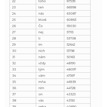
22
toho
67539
23
ten
66998
24
nás
63087
25
ktorá
60863
26
Čo
59030
27
nej
57113
28
ti
53708
29
im
52642
30
nich
51758
31
nám
50163
32
vždy
48190
33
tým
48097
34
vám
47597
35
mňa
46939
36
ním
44728
37
on
43323
38
vás
43150
39
seba
40690