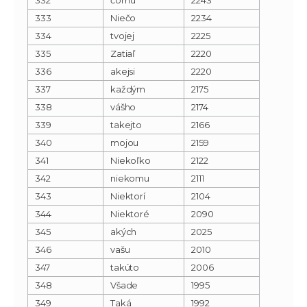
333
Niečo
2234
334
tvojej
2225
335
Zatiaľ
2220
336
akejsi
2220
337
každým
2175
338
vášho
2174
339
takejto
2166
340
mojou
2159
341
Niekoľko
2122
342
niekomu
2111
343
Niektorí
2104
344
Niektoré
2090
345
akých
2025
346
vašu
2010
347
takúto
2006
348
Všade
1995
349
Taká
1992