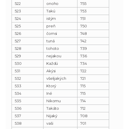
522
onoho
755
523
Takú
753
524
istým
751
525
preň
750
526
čomsi
748
527
tuná
742
528
tohoto
739
529
nejakou
736
530
Každú
734
531
Akýsi
722
532
všelijakých
721
533
Ktorý
715
534
Iné
715
535
Nikomu
714
536
Takáto
712
537
Nijaký
708
538
vaši
701