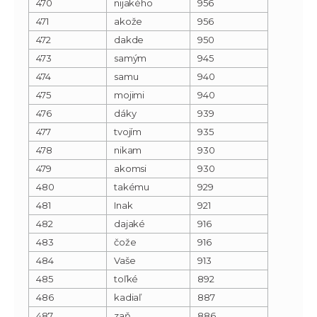
470
nijakého
956
471
akože
956
472
dakde
950
473
samým
945
474
samu
940
475
mojimi
940
476
dáky
939
477
tvojím
935
478
nikam
930
479
akomsi
930
480
takému
929
481
Inak
921
482
dajaké
916
483
čože
916
484
Vaše
913
485
toľké
892
486
kadiaľ
887
487
zaň
886