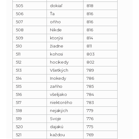
505
dokiaľ
818
506
Ťa
816
507
oňho
816
508
Nikde
816
509
ktorýsi
814
510
žiadne
811
511
kohosi
803
512
hocikedy
802
513
Všetkých
789
514
Inokedy
786
515
zaňho
785
516
všelijako
784
517
niektorého
783
518
nejakých
779
519
Svoje
776
520
dajakú
775
521
každou
769