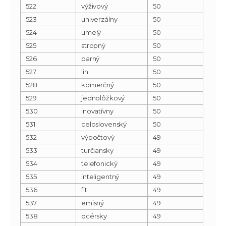
522
výživový
50
523
univerzálny
50
524
umelý
50
525
stropný
50
526
parný
50
527
lin
50
528
komerčný
50
529
jednolôžkový
50
530
inovatívny
50
531
celoslovenský
50
532
výpočtový
49
533
turčiansky
49
534
telefonický
49
535
inteligentný
49
536
fit
49
537
emisný
49
538
dcérsky
49