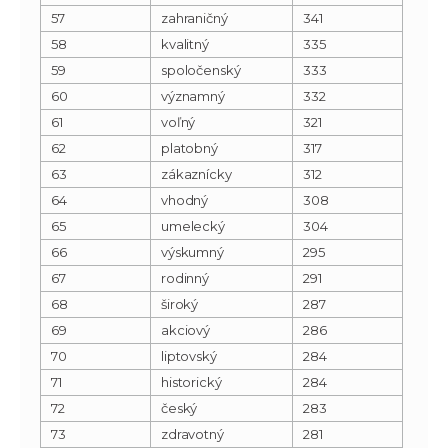
57
zahraničný
341
58
kvalitný
335
59
spoločenský
333
60
významný
332
61
voľný
321
62
platobný
317
63
zákaznícky
312
64
vhodný
308
65
umelecký
304
66
výskumný
295
67
rodinný
291
68
široký
287
69
akciový
286
70
liptovský
284
71
historický
284
72
český
283
73
zdravotný
281