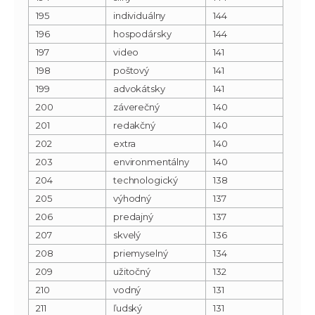
195
individuálny
144
196
hospodársky
144
197
video
141
198
poštový
141
199
advokátsky
141
200
záverečný
140
201
redakčný
140
202
extra
140
203
environmentálny
140
204
technologický
138
205
výhodný
137
206
predajný
137
207
skvelý
136
208
priemyselný
134
209
užitočný
132
210
vodný
131
211
ľudský
131