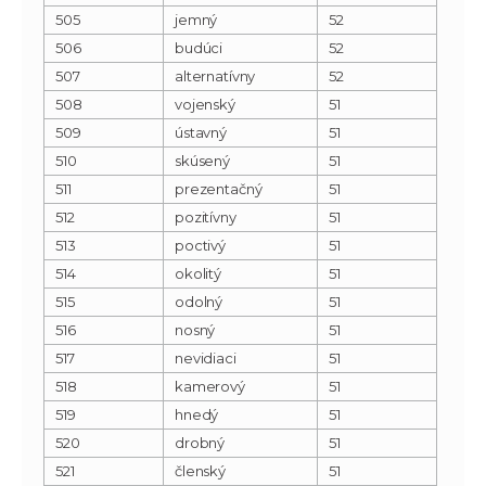
505
jemný
52
506
budúci
52
507
alternatívny
52
508
vojenský
51
509
ústavný
51
510
skúsený
51
511
prezentačný
51
512
pozitívny
51
513
poctivý
51
514
okolitý
51
515
odolný
51
516
nosný
51
517
nevidiaci
51
518
kamerový
51
519
hnedý
51
520
drobný
51
521
členský
51