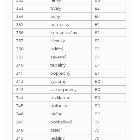
333
trvalý
82
334
očný
82
335
nemecký
82
336
komunikačný
82
337
klinický
82
338
edičný
82
339
závesný
81
340
tepelný
81
341
popredný
81
342
výborný
80
343
samosprávny
80
344
rozkladací
80
345
politický
80
346
akčný
80
347
počítačový
79
348
písací
79
349
jedálny
79