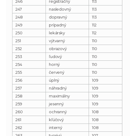
246
registračný
113
247
nasledovný
113
248
dopravný
113
249
prípadný
112
250
lekársky
112
251
výtvarný
110
252
obrazový
110
253
ľudový
110
254
horný
110
255
červený
110
256
úplný
109
257
náhradný
109
258
maximálny
109
259
jesenný
109
260
ochranný
108
261
kľúčový
108
262
interný
108
263
tvorivý
107