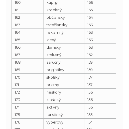
160
kúpny
166
161
kreditný
165
162
občiansky
164
163
trenčiansky
163
164
reklamný
163
165
lacný
163
166
dámsky
163
167
zmluvný
162
168
záručný
159
169
originálny
159
170
školský
157
171
priamy
157
172
neskorý
156
173
klasický
156
174
aktívny
156
175
turistický
155
176
výberový
154