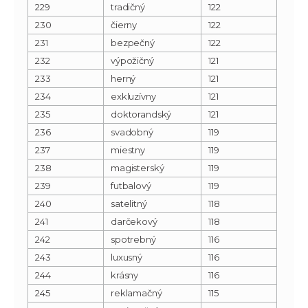
229
tradičný
122
230
čierny
122
231
bezpečný
122
232
výpožičný
121
233
herný
121
234
exkluzívny
121
235
doktorandský
121
236
svadobný
119
237
miestny
119
238
magisterský
119
239
futbalový
119
240
satelitný
118
241
darčekový
118
242
spotrebný
116
243
luxusný
116
244
krásny
116
245
reklamačný
115