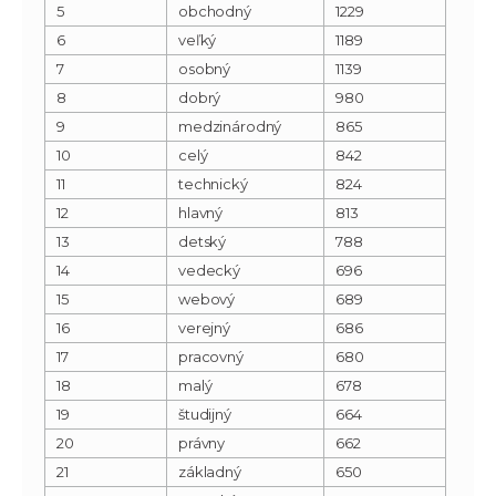
5
obchodný
1229
6
veľký
1189
7
osobný
1139
8
dobrý
980
9
medzinárodný
865
10
celý
842
11
technický
824
12
hlavný
813
13
detský
788
14
vedecký
696
15
webový
689
16
verejný
686
17
pracovný
680
18
malý
678
19
študijný
664
20
právny
662
21
základný
650