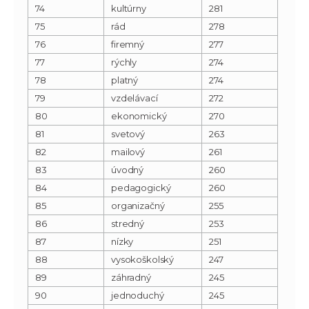
74
kultúrny
281
75
rád
278
76
firemný
277
77
rýchly
274
78
platný
274
79
vzdelávací
272
80
ekonomický
270
81
svetový
263
82
mailový
261
83
úvodný
260
84
pedagogický
260
85
organizačný
255
86
stredný
253
87
nízky
251
88
vysokoškolský
247
89
záhradný
245
90
jednoduchý
245