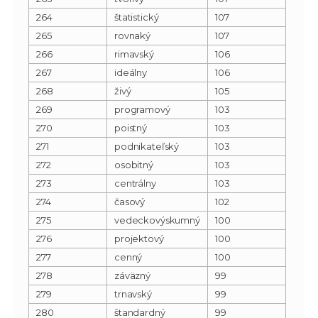
264
štatistický
107
265
rovnaký
107
266
rimavský
106
267
ideálny
106
268
živý
105
269
programový
103
270
poistný
103
271
podnikateľský
103
272
osobitný
103
273
centrálny
103
274
časový
102
275
vedeckovýskumný
100
276
projektový
100
277
cenný
100
278
záväzný
99
279
trnavský
99
280
štandardný
99