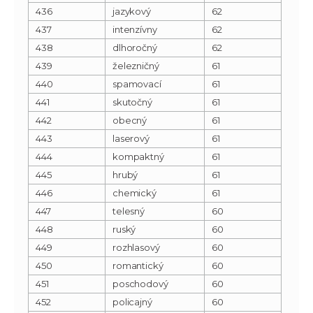
436
jazykový
62
437
intenzívny
62
438
dlhoročný
62
439
železničný
61
440
spamovací
61
441
skutočný
61
442
obecný
61
443
laserový
61
444
kompaktný
61
445
hrubý
61
446
chemický
61
447
telesný
60
448
ruský
60
449
rozhlasový
60
450
romantický
60
451
poschodový
60
452
policajný
60