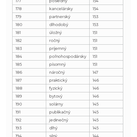
177
posledný
154
178
kancelársky
154
179
partnerský
153
180
dlhodobý
153
181
úložný
151
182
ročný
151
183
príjemný
151
184
poľnohospodársky
151
185
písomný
151
186
náročný
147
187
praktický
146
188
fyzický
146
189
bytový
146
190
solárny
145
191
publikačný
145
192
jedinečný
145
193
dlhý
145
194
silný
144