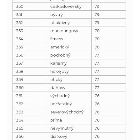
350
československý
79
351
bývalý
79
352
atraktívny
79
353
marketingový
78
354
fitness
78
355
americký
78
356
podrobný
77
357
kariérny
77
358
hokejový
77
359
etický
77
360
daňový
77
361
východný
76
362
udržateľný
76
363
severovýchodný
76
364
prima
76
365
nevyhnutný
76
366
diaľkový
76