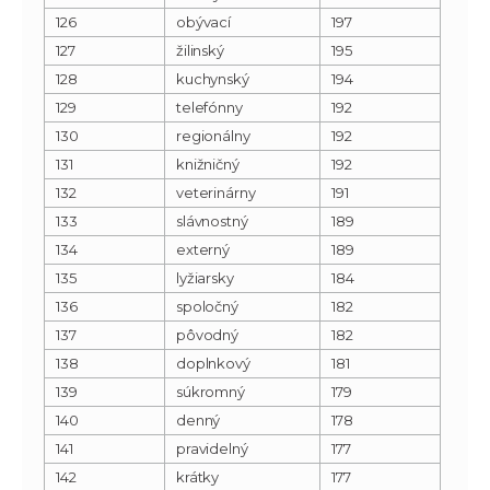
126
obývací
197
127
žilinský
195
128
kuchynský
194
129
telefónny
192
130
regionálny
192
131
knižničný
192
132
veterinárny
191
133
slávnostný
189
134
externý
189
135
lyžiarsky
184
136
spoločný
182
137
pôvodný
182
138
doplnkový
181
139
súkromný
179
140
denný
178
141
pravidelný
177
142
krátky
177