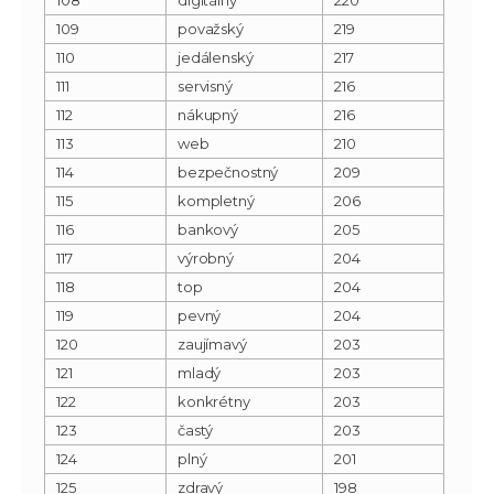
109
považský
219
110
jedálenský
217
111
servisný
216
112
nákupný
216
113
web
210
114
bezpečnostný
209
115
kompletný
206
116
bankový
205
117
výrobný
204
118
top
204
119
pevný
204
120
zaujímavý
203
121
mladý
203
122
konkrétny
203
123
častý
203
124
plný
201
125
zdravý
198