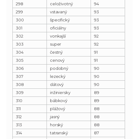
298
celoživotný
94
299
vstavaný
93
300
špecifický
93
301
oficiálny
93
302
vonkajší
92
303
super
92
304
čestný
91
305
cenový
91
306
podobný
90
307
lezecký
90
308
dátový
90
309
inžiniersky
89
310
bábkový
89
311
plážový
88
312
jasný
88
313
horský
88
314
tatranský
87