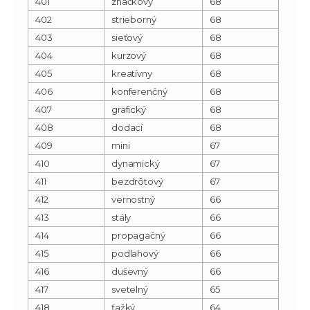
401
značkový
68
402
strieborný
68
403
sieťový
68
404
kurzový
68
405
kreatívny
68
406
konferenčný
68
407
grafický
68
408
dodací
68
409
mini
67
410
dynamický
67
411
bezdrôtový
67
412
vernostný
66
413
stály
66
414
propagačný
66
415
podlahový
66
416
duševný
66
417
svetelný
65
418
ťažký
64