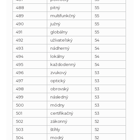
488
pitný
55
489
multifunkčný
55
490
južný
55
491
globálny
55
492
užívateľský
54
493
nádherný
54
494
lokálny
54
495
každodenný
54
496
zvukový
53
497
optický
53
498
obrovský
53
499
následný
53
500
módny
53
501
certifikačný
53
502
zákonný
52
503
štíhly
52
504
modrý
52