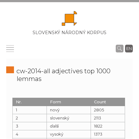
SLOVENSKÝ NÁRODNÝ KORPUS
EN
cw-2014-all adjectives top 1000
lemmas
Nr.
Form
Count
1
nový
2805
2
slovenský
2113
3
ďalší
1822
4
vysoký
1373