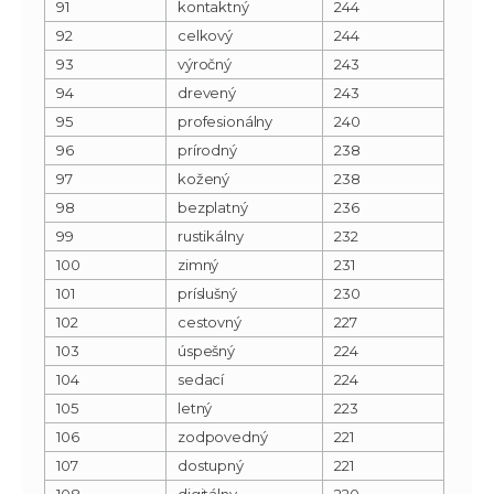
91
kontaktný
244
92
celkový
244
93
výročný
243
94
drevený
243
95
profesionálny
240
96
prírodný
238
97
kožený
238
98
bezplatný
236
99
rustikálny
232
100
zimný
231
101
príslušný
230
102
cestovný
227
103
úspešný
224
104
sedací
224
105
letný
223
106
zodpovedný
221
107
dostupný
221
108
digitálny
220