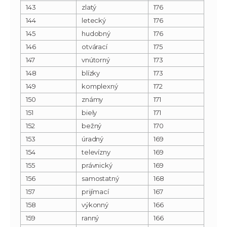
143
zlatý
176
144
letecký
176
145
hudobný
176
146
otvárací
175
147
vnútorný
173
148
blízky
173
149
komplexný
172
150
známy
171
151
biely
171
152
bežný
170
153
úradný
169
154
televízny
169
155
právnický
169
156
samostatný
168
157
prijímací
167
158
výkonný
166
159
ranný
166