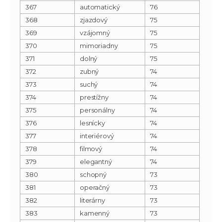
367
automatický
76
368
zjazdový
75
369
vzájomný
75
370
mimoriadny
75
371
dolný
75
372
zubný
74
373
suchý
74
374
prestížny
74
375
personálny
74
376
lesnícky
74
377
interiérový
74
378
filmový
74
379
elegantný
74
380
schopný
73
381
operačný
73
382
literárny
73
383
kamenný
73