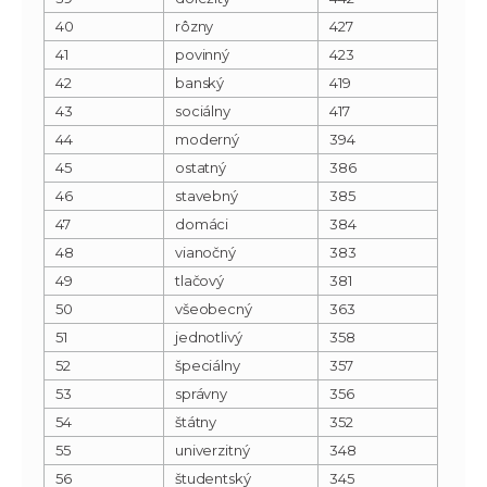
40
rôzny
427
41
povinný
423
42
banský
419
43
sociálny
417
44
moderný
394
45
ostatný
386
46
stavebný
385
47
domáci
384
48
vianočný
383
49
tlačový
381
50
všeobecný
363
51
jednotlivý
358
52
špeciálny
357
53
správny
356
54
štátny
352
55
univerzitný
348
56
študentský
345