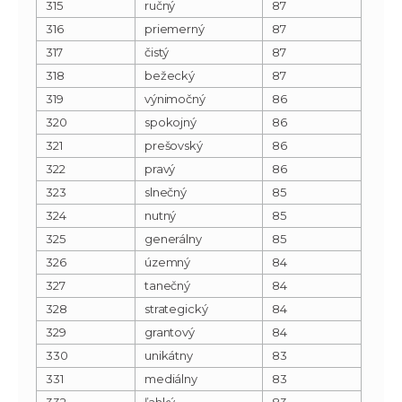
315
ručný
87
316
priemerný
87
317
čistý
87
318
bežecký
87
319
výnimočný
86
320
spokojný
86
321
prešovský
86
322
pravý
86
323
slnečný
85
324
nutný
85
325
generálny
85
326
územný
84
327
tanečný
84
328
strategický
84
329
grantový
84
330
unikátny
83
331
mediálny
83
332
ľahký
83