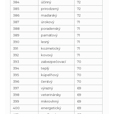
384
účinný
72
385
prirodzený
72
386
maďarský
72
387
úrokový
71
388
poradenský
71
389
pamäťový
71
390
lesný
71
391
kozmetický
71
392
kovový
71
393
zabezpečovací
70
394
teplý
70
395
kúpeľňový
70
396
čerstvý
70
397
výrazný
69
398
veterinársky
69
399
mikrovlnný
69
400
energetický
69