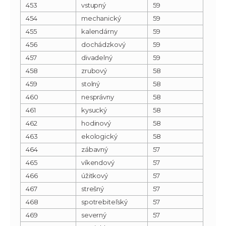
453
vstupný
59
454
mechanický
59
455
kalendárny
59
456
dochádzkový
59
457
divadelný
59
458
zrubový
58
459
stolný
58
460
nesprávny
58
461
kysucký
58
462
hodinový
58
463
ekologický
58
464
zábavný
57
465
víkendový
57
466
úžitkový
57
467
strešný
57
468
spotrebiteľský
57
469
severný
57