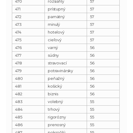
470
rozsiahly
57
471
prístupný
57
472
pamätný
57
473
minulý
57
474
hotelový
57
475
cieľový
57
476
varný
56
477
súdny
56
478
stravovací
56
479
potravinársky
56
480
peňažný
56
481
košický
56
482
biznis
56
483
volebný
55
484
trhový
55
485
rigorózny
55
486
prenosný
55
487
pokročilý
55