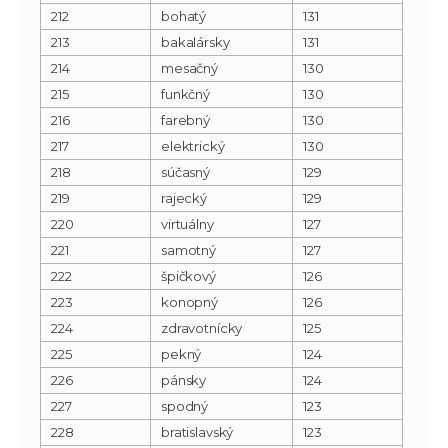
212
bohatý
131
213
bakalársky
131
214
mesačný
130
215
funkčný
130
216
farebný
130
217
elektrický
130
218
súčasný
129
219
rajecký
129
220
virtuálny
127
221
samotný
127
222
špičkový
126
223
konopný
126
224
zdravotnícky
125
225
pekný
124
226
pánsky
124
227
spodný
123
228
bratislavský
123