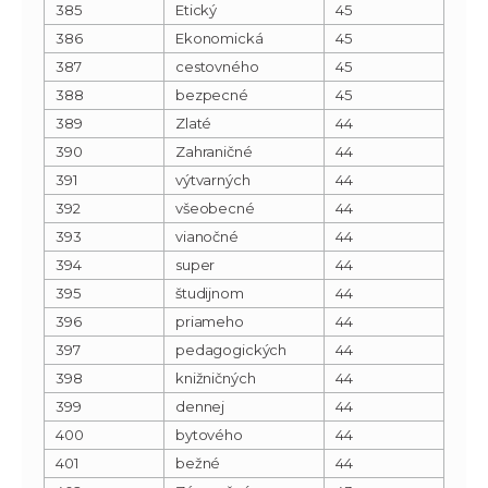
385
Etický
45
386
Ekonomická
45
387
cestovného
45
388
bezpecné
45
389
Zlaté
44
390
Zahraničné
44
391
výtvarných
44
392
všeobecné
44
393
vianočné
44
394
super
44
395
študijnom
44
396
priameho
44
397
pedagogických
44
398
knižničných
44
399
dennej
44
400
bytového
44
401
bežné
44