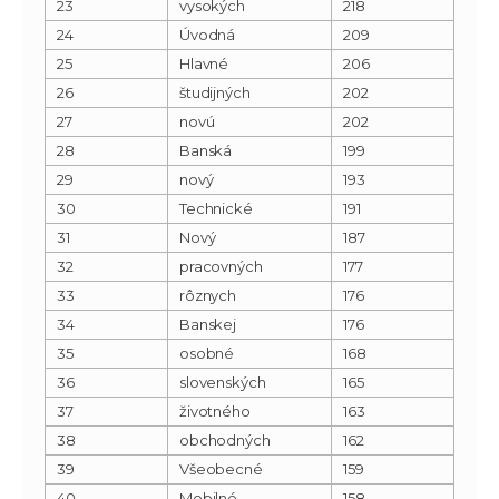
23
vysokých
218
24
Úvodná
209
25
Hlavné
206
26
študijných
202
27
novú
202
28
Banská
199
29
nový
193
30
Technické
191
31
Nový
187
32
pracovných
177
33
rôznych
176
34
Banskej
176
35
osobné
168
36
slovenských
165
37
životného
163
38
obchodných
162
39
Všeobecné
159
40
Mobilné
158