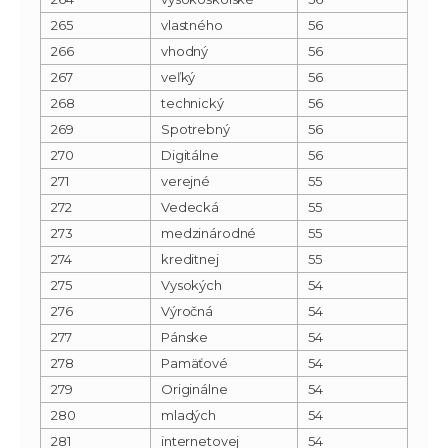
265
vlastného
56
266
vhodný
56
267
veľký
56
268
technický
56
269
Spotrebný
56
270
Digitálne
56
271
verejné
55
272
Vedecká
55
273
medzinárodné
55
274
kreditnej
55
275
Vysokých
54
276
Výročná
54
277
Pánske
54
278
Pamäťové
54
279
Originálne
54
280
mladých
54
281
internetovej
54