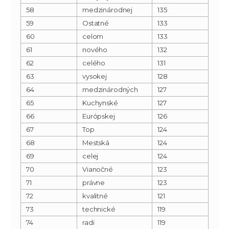
58
medzinárodnej
135
59
Ostatné
133
60
celom
133
61
nového
132
62
celého
131
63
vysokej
128
64
medzinárodných
127
65
Kuchynské
127
66
Európskej
126
67
Top
124
68
Mestská
124
69
celej
124
70
Vianočné
123
71
právne
123
72
kvalitné
121
73
technické
119
74
radi
119