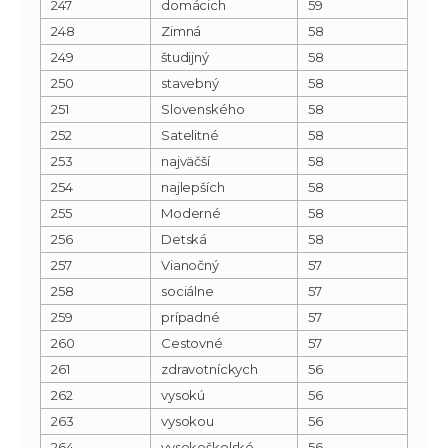
247
domácich
59
248
Zimná
58
249
študijný
58
250
stavebný
58
251
Slovenského
58
252
Satelitné
58
253
najväčší
58
254
najlepších
58
255
Moderné
58
256
Detská
58
257
Vianočný
57
258
sociálne
57
259
prípadné
57
260
Cestovné
57
261
zdravotníckych
56
262
vysokú
56
263
vysokou
56
264
vysokoškolské
56