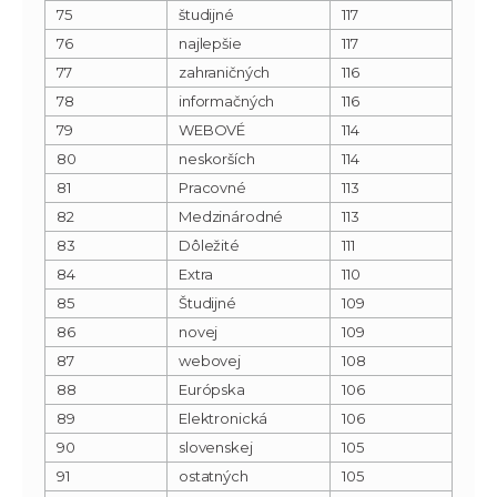
75
študijné
117
76
najlepšie
117
77
zahraničných
116
78
informačných
116
79
WEBOVÉ
114
80
neskorších
114
81
Pracovné
113
82
Medzinárodné
113
83
Dôležité
111
84
Extra
110
85
Študijné
109
86
novej
109
87
webovej
108
88
Európska
106
89
Elektronická
106
90
slovenskej
105
91
ostatných
105