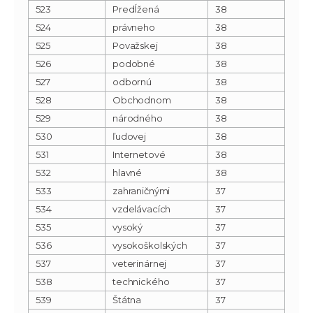
523
Predĺžená
38
524
právneho
38
525
Považskej
38
526
podobné
38
527
odbornú
38
528
Obchodnom
38
529
národného
38
530
ľudovej
38
531
Internetové
38
532
hlavné
38
533
zahraničnými
37
534
vzdelávacích
37
535
vysoký
37
536
vysokoškolských
37
537
veterinárnej
37
538
technického
37
539
Štátna
37