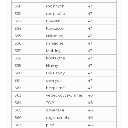
351
rodinných
47
352
rodinného
47
353
PRÁVNE
47
354
Považské
47
355
Národnej
47
356
náhradné
47
357
Mobilný
47
358
kontaktné
47
359
Hlavný
47
360
Exkluzívny
47
361
cenných
47
362
bezplatné
47
363
vedeckovýskumnej
46
364
TOP
46
365
slovenská
46
366
regionálneho
46
367
plné
46