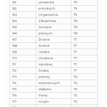
161
umelecká
79
162
prírodných
79
163
Organizačná
79
164
Zákaznícka
78
165
Servisné
78
166
právnych
78
167
Životné
77
168
životné
77
169
Úradná
77
170
Otváracie
77
171
národnej
77
172
Českej
77
173
právnej
76
174
internetových
76
175
ďalšieho
76
176
Prima
75
177
novým
75