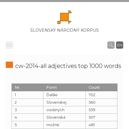
SLOVENSKÝ NÁRODNÝ KORPUS
EN
cw-2014-all adjectives top 1000 words
Nr.
Form
Count
1
Ďalšie
702
2
Slovenskej
560
3
osobných
539
4
Slovenská
507
5
možné
481