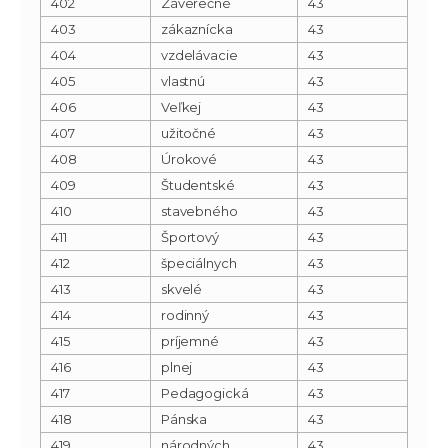
402
Záverečné
43
403
zákaznícka
43
404
vzdelávacie
43
405
vlastnú
43
406
Veľkej
43
407
užitočné
43
408
Úrokové
43
409
Študentské
43
410
stavebného
43
411
Športový
43
412
špeciálnych
43
413
skvelé
43
414
rodinný
43
415
príjemné
43
416
plnej
43
417
Pedagogická
43
418
Pánska
43
419
národných
43