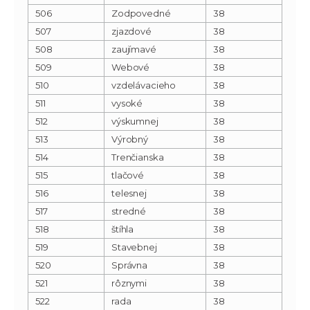
506
Zodpovedné
38
507
zjazdové
38
508
zaujímavé
38
509
Webové
38
510
vzdelávacieho
38
511
vysoké
38
512
výskumnej
38
513
Výrobný
38
514
Trenčianska
38
515
tlačové
38
516
telesnej
38
517
stredné
38
518
štíhla
38
519
Stavebnej
38
520
Správna
38
521
rôznymi
38
522
rada
38