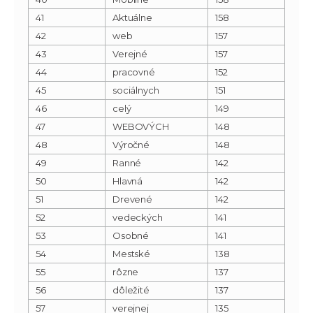
41
Aktuálne
158
42
web
157
43
Verejné
157
44
pracovné
152
45
sociálnych
151
46
celý
149
47
WEBOVÝCH
148
48
Výročné
148
49
Ranné
142
50
Hlavná
142
51
Drevené
142
52
vedeckých
141
53
Osobné
141
54
Mestské
138
55
rôzne
137
56
dôležité
137
57
verejnej
135