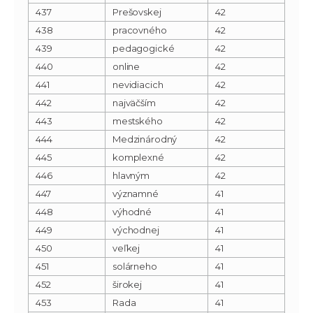
437
Prešovskej
42
438
pracovného
42
439
pedagogické
42
440
online
42
441
nevidiacich
42
442
najväčším
42
443
mestského
42
444
Medzinárodný
42
445
komplexné
42
446
hlavným
42
447
významné
41
448
výhodné
41
449
východnej
41
450
veľkej
41
451
solárneho
41
452
širokej
41
453
Rada
41