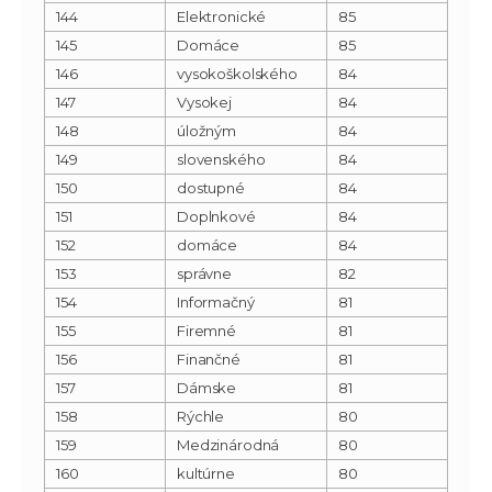
144
Elektronické
85
145
Domáce
85
146
vysokoškolského
84
147
Vysokej
84
148
úložným
84
149
slovenského
84
150
dostupné
84
151
Doplnkové
84
152
domáce
84
153
správne
82
154
Informačný
81
155
Firemné
81
156
Finančné
81
157
Dámske
81
158
Rýchle
80
159
Medzinárodná
80
160
kultúrne
80