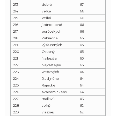
213
dobré
67
214
veľké
66
215
Veľká
66
216
jednoduché
66
217
európskych
66
218
Záhradné
65
219
výskumných
65
220
Osobný
65
221
Najlepšia
65
222
Najčastejšie
65
223
webových
64
224
študijného
64
225
Rajecké
64
226
akademického
64
227
mailovú
63
228
voľný
62
229
vlastnej
62