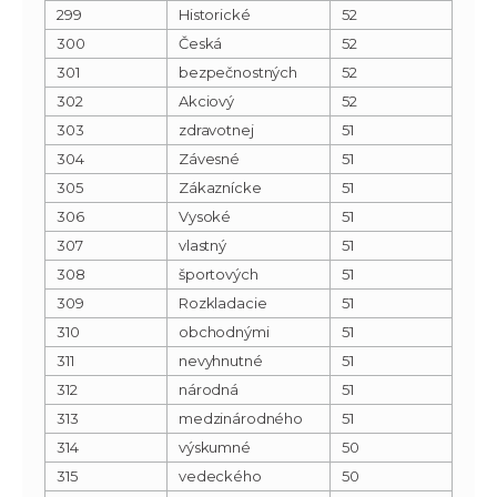
299
Historické
52
300
Česká
52
301
bezpečnostných
52
302
Akciový
52
303
zdravotnej
51
304
Závesné
51
305
Zákaznícke
51
306
Vysoké
51
307
vlastný
51
308
športových
51
309
Rozkladacie
51
310
obchodnými
51
311
nevyhnutné
51
312
národná
51
313
medzinárodného
51
314
výskumné
50
315
vedeckého
50