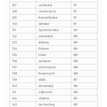
127
vedecká
91
128
Univerzitná
91
129
Kancelárske
91
130
detské
91
131
Spoločenská
90
132
záhradné
89
133
štátnej
89
134
Právne
89
135
Malé
89
136
sedacie
88
137
informačné
88
138
finančných
88
139
ďalší
87
140
slovenský
86
141
odborné
86
142
vlastné
85
143
technickej
85