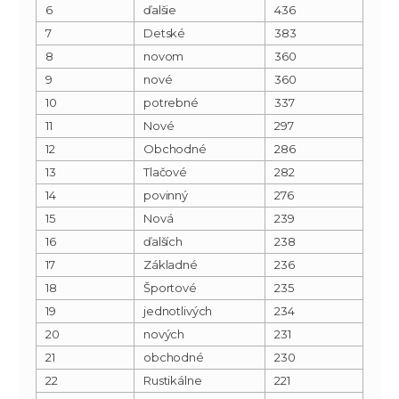
6
ďalšie
436
7
Detské
383
8
novom
360
9
nové
360
10
potrebné
337
11
Nové
297
12
Obchodné
286
13
Tlačové
282
14
povinný
276
15
Nová
239
16
ďalších
238
17
Základné
236
18
Športové
235
19
jednotlivých
234
20
nových
231
21
obchodné
230
22
Rustikálne
221