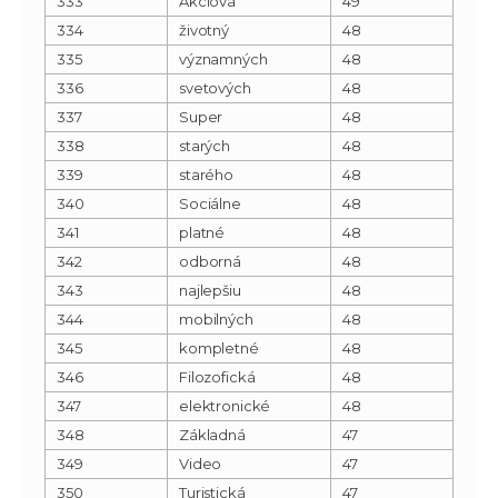
333
Akciová
49
334
životný
48
335
významných
48
336
svetových
48
337
Super
48
338
starých
48
339
starého
48
340
Sociálne
48
341
platné
48
342
odborná
48
343
najlepšiu
48
344
mobilných
48
345
kompletné
48
346
Filozofická
48
347
elektronické
48
348
Základná
47
349
Video
47
350
Turistická
47