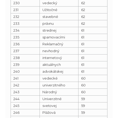
230
vedecký
62
231
Užitočné
62
232
stavebné
62
233
právnu
62
234
strednej
61
235
spamovacími
61
236
Reklamačný
61
237
nevhodný
61
238
internetový
61
239
aktuálnych
61
240
advokátskej
61
241
vedecké
60
242
univerzitného
60
243
Národný
60
244
Univerzitné
59
245
svetovej
59
246
Plážová
59