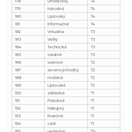
178
umeleckej
74
179
Národná
74
180
Liptovský
74
181
Informačné
74
182
Virtuálna
73
183
Veľký
73
184
Technická
73
185
ostatné
73
186
webové
72
187
severovýchodný
72
188
mobilné
72
189
Liptovské
72
190
základné
71
191
Platobné
71
192
Nákupný
71
193
finančné
71
194
celé
71
195
vedeckej
70