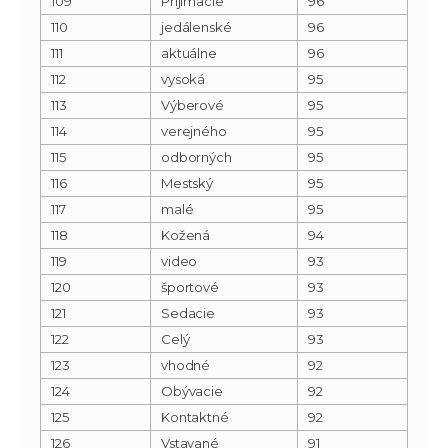
109
Prijímacie
96
110
jedálenské
96
111
aktuálne
96
112
vysoká
95
113
Výberové
95
114
verejného
95
115
odborných
95
116
Mestský
95
117
malé
95
118
Kožená
94
119
video
93
120
športové
93
121
Sedacie
93
122
Celý
93
123
vhodné
92
124
Obývacie
92
125
Kontaktné
92
126
Vstavané
91