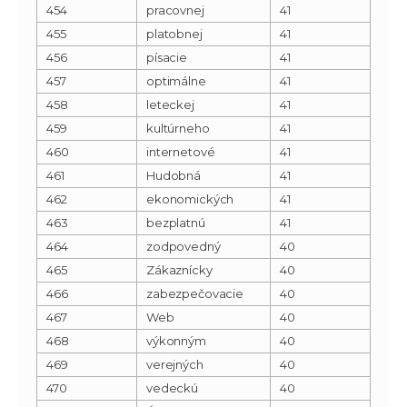
454
pracovnej
41
455
platobnej
41
456
písacie
41
457
optimálne
41
458
leteckej
41
459
kultúrneho
41
460
internetové
41
461
Hudobná
41
462
ekonomických
41
463
bezplatnú
41
464
zodpovedný
40
465
Zákaznícky
40
466
zabezpečovacie
40
467
Web
40
468
výkonným
40
469
verejných
40
470
vedeckú
40