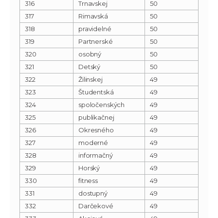
316
Trnavskej
50
317
Rimavská
50
318
pravidelné
50
319
Partnerské
50
320
osobný
50
321
Detský
50
322
Žilinskej
49
323
Študentská
49
324
spoločenských
49
325
publikačnej
49
326
Okresného
49
327
moderné
49
328
informačný
49
329
Horský
49
330
fitness
49
331
dostupný
49
332
Darčekové
49