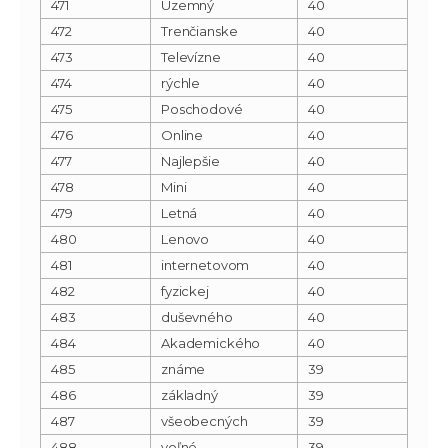
471
Územný
40
472
Trenčianske
40
473
Televízne
40
474
rýchle
40
475
Poschodové
40
476
Online
40
477
Najlepšie
40
478
Mini
40
479
Letná
40
480
Lenovo
40
481
internetovom
40
482
fyzickej
40
483
duševného
40
484
Akademického
40
485
známe
39
486
základný
39
487
všeobecných
39
488
voľné
39