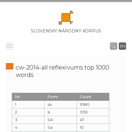
SLOVENSKÝ NÁRODNÝ KORPUS
EN
cw-2014-all reflexivums top 1000
words
Nr.
Form
Count
1
sa
9580
2
si
3155
3
SA
47
4
Sa
10